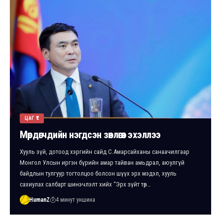
ЦАГ ҮЕ
Мөрдөгчдийн нэгдсэн зөвлөгөөн эхэллээ
Хууль зүй, дотоод хэргийн сайд С.Амарсайханы санаачилгаар
Монгол Улсын иргэн бүрийн амар тайван амьдрал, аюулгүй
байдлын тулгуур тогтолцоо болсон шүүх эрх мэдэл, хууль
сахиулах салбарт шинэчлэлт хийх “Эрх зүйт төр…
HumanZ
4 минут уншина