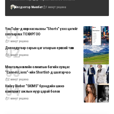
Үйлсдэлгэр Мөнхбат
1 минут уншина
YouTube-д өсвөр насныхны “Shorts” үзэх цагийг
хязгаарлах ТОХИРГОО
1 минут уншина
Долоодугаар сарын цаг агаарын ерөнхий төлөв
5 минут уншина
Монголын өвлийн олимпын багийн хувцас
“Cannes Lions”-ийн Shortlist-д шалгарчээ
2 минут уншина
Hailey Bieber “SKIMS” брэндийн шинэ
кампанит ажлын нүүр царай болов
1 минут уншина