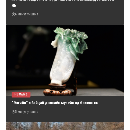
нь
6 минут уншина
HUMANZ
“Энгийн” л байцай дэлхийн музейн од болсон нь
5 минут уншина