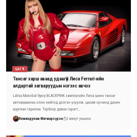
ЦАГ ҮЕ
Тансаг харш аваад удаагүй Лиса Ferrari-ийн
алдартай загваруудын нэгээс авчээ
Lalisa Manobal буюу BLACKPINK хамтлагийн Лиса шинэ тансаг
автомашинаа олон нийтэд дэлгэн үзүүлж, цахим орчинд дахин
шуугиан тарилаа. Тэрбээр даваа гарагт…
Янжиндулам Мягмарсүрэн
2 минут уншина