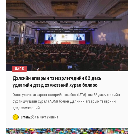
ЦАГ ҮЕ
Дэлхийн агаарын тээвэрлэгчдийн 82 дахь
удаагийн дээд хэмжээний хурал боллоо
Олон улсын агаарын тээврийн холбоо (IATA) -ны 82 дахь жилийн
бүх гишүүдийн хурал (AGM) болон Дэлхийн агаарын тээврийн
дээд хэмжээний…
HumanZ
4 минут уншина