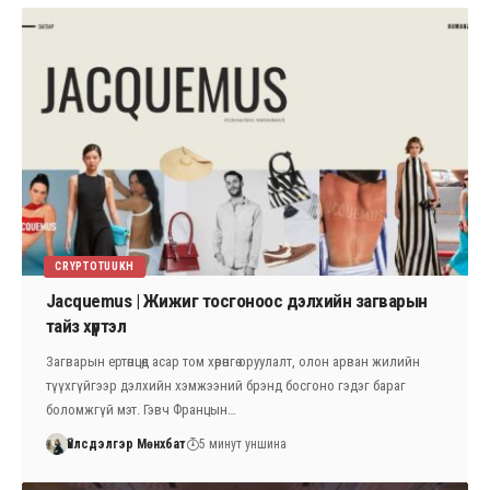
CRYPTOTUUKH
Jacquemus | Жижиг тосгоноос дэлхийн загварын
тайз хүртэл
Загварын ертөнцөд асар том хөрөнгө оруулалт, олон арван жилийн
түүхгүйгээр дэлхийн хэмжээний брэнд босгоно гэдэг бараг
боломжгүй мэт. Гэвч Францын…
Үйлсдэлгэр Мөнхбат
5 минут уншина