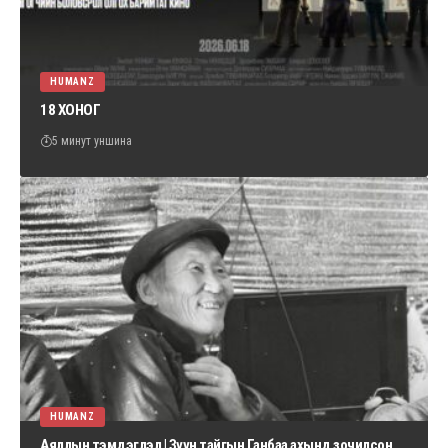
HUMANZ
18 ХОНОГ
5 минут уншина
HUMANZ
Аяллын тэмдэглэл | Зүүн тайгын Ганбаа ахынд зочилсон