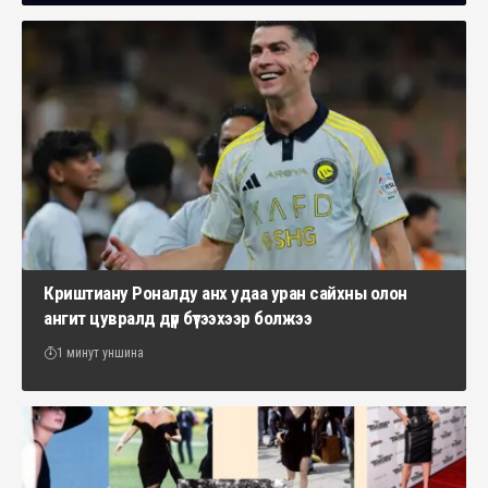
Криштиану Роналду анх удаа уран сайхны олон
ангит цувралд дүр бүтээхээр болжээ
1 минут уншина