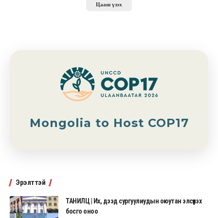
Цааш үзэх
Mongolia to Host COP17
Эрэлттэй
ТАНИЛЦ | Их, дээд сургуулиудын оюутан элсүүлэх
босго оноо