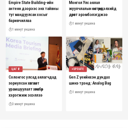
Empire State Building-ийн
Монгол Улс аялал
антенн дээрээс энх тайвны
жуулчлалын өсөлтөөрөө дэлхийд
туг мандуулсан хосыг
дөрөвт эрэмбэлэгджээ
баривчиллаа
1 минут уншина
1 минут уншина
ЦАГ ҮЕ
+UPDATE
Солонгос улсад аялагчдад
Gen Z үеийнхэн дундах
зориулсан хөнгөлөлт
шинэ трэнд: Analog Bag
урамшуулалт хөтөлбөр
1 минут уншина
хэрэгжиж эхэллээ
3 минут уншина