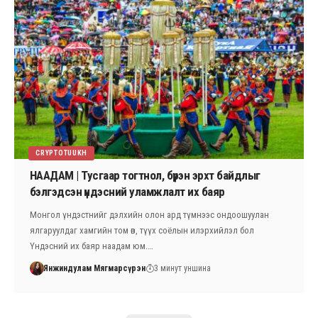
CRYPTOTUUKH
НААДАМ | Тусгаар тогтнол, бүрэн эрхт байдлыг
бэлгэдсэн үндэсний уламжлалт их баяр
Монгол үндэстнийг дэлхийн олон ард түмнээс ондоошуулан
ялгаруулдаг хамгийн том өв, түүх соёлын илэрхийлэл бол
Үндэсний их баяр наадам юм.…
Янжиндулам Мягмарсүрэн
3 минут уншина