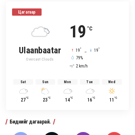
Цаг агаар
19
°C
Ulaanbaatar
°
°
19
_
19
79%
Overcast Clouds
2 km/h
Sat
Sun
Mon
Tue
Wed
°C
°C
°C
°C
°C
27
23
14
16
11
Биднийг дагаарай.