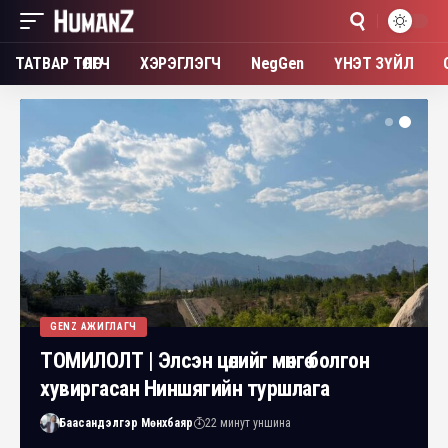
ТАТВАР ТӨЛӨГЧ
ХЭРЭГЛЭГЧ
NegGen
ҮНЭТ ЗҮЙЛ
GENZ АЖИГЛАГЧ
ТОМИЛОЛТ | Элсэн цөлийг мөнгө болгон
хувиргасан Ниншягийн туршлага
Баасандэлгэр Мөнхбаяр
22 минут уншина