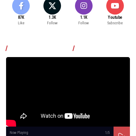
87K
1.3K
1.1K
Youtube
Like
Follow
Follow
Subscribe
Томчуудаас асууя нэвтрүүлэг
Now Playing
1
/5