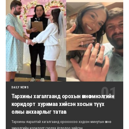
DAILY NEWS
Тархины хагалгаанд орохын өмнө эмнэлгийн
коридорт хуримаа хийсэн хосын түүх
олны анхаарлыг татав
Тархины яаралтай хагалгаанд орохоосоо хэдхэн минутын өмнө
эмнэлгийн коридорт гэрлэх ёслолоо хийсэн…