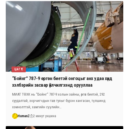
ЦАГ ҮЕ
“Бойнг” 787-9 өргөн биетэй онгоцыг анх удаа хүнд
хэлбэрийн засвар үйлчилгээнд орууллаа
МИАТ ТӨХК нь “Бойнг” 787-9 холын зайны, өргөн биетэй, 292
суудалтай, зорчигчдын тав тухыг бүрэн хангасан, түлшинд
хэмнэлттэй, хамгийн сүүлийн…
HumanZ
2 минут уншина