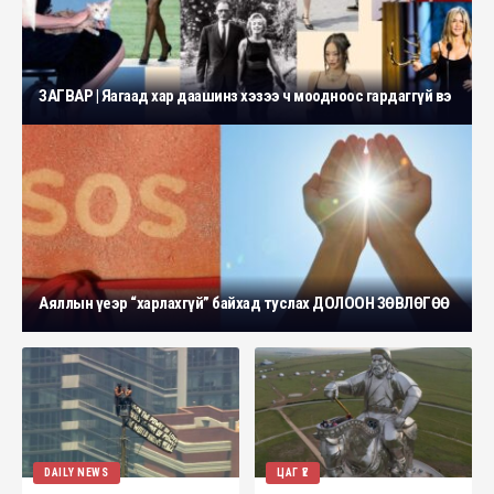
ЗАГВАР | Яагаад хар даашинз хэзээ ч моодноос гардаггүй вэ
Аяллын үеэр “харлахгүй” байхад туслах ДОЛООН ЗӨВЛӨГӨӨ
DAILY NEWS
ЦАГ ҮЕ