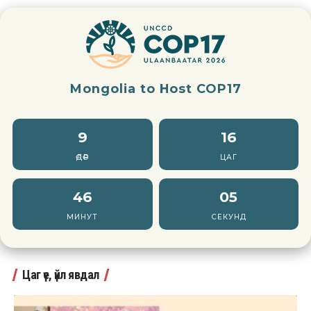
Mongolia to Host COP17
9
16
ӨДӨР
ЦАГ
46
03
МИНУТ
СЕКУНД
Цаг үе, үйл явдал