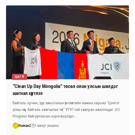
ЦАГ ҮЕ
“Clean Up Day Mongolia” төсөл олон улсын шилдэг
шагнал хүртлээ
Байгаль орчин, уур амьсгалын өөрчлөлтийн яамны харьяа “Цэнгэг
усны нөөц, байгаль хамгаалах төв” УТҮГ-тай хамтран ажилладаг JCI
Progress байгууллагын хэрэгжүүлдэг…
HumanZ
1 минут уншина