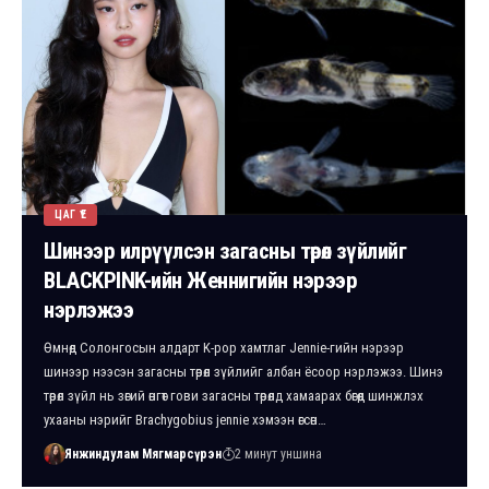
ЦАГ ҮЕ
Шинээр илрүүлсэн загасны төрөл зүйлийг
BLACKPINK-ийн Женнигийн нэрээр
нэрлэжээ
Өмнөд Солонгосын алдарт K-pop хамтлаг Jennie-гийн нэрээр
шинээр нээсэн загасны төрөл зүйлийг албан ёсоор нэрлэжээ. Шинэ
төрөл зүйл нь зөгий өнгөт гови загасны төрөлд хамаарах бөгөөд шинжлэх
ухааны нэрийг Brachygobius jennie хэмээн өгсөн…
Янжиндулам Мягмарсүрэн
2 минут уншина