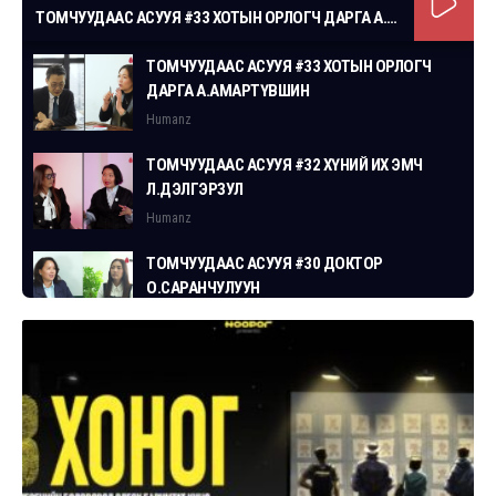
ТОМЧУУДААС АСУУЯ #33 ХОТЫН ОРЛОГЧ ДАРГА А.АМАРТҮВШИН
ТОМЧУУДААС АСУУЯ #33 ХОТЫН ОРЛОГЧ
ДАРГА А.АМАРТҮВШИН
Humanz
ТОМЧУУДААС АСУУЯ #32 ХҮНИЙ ИХ ЭМЧ
Л.ДЭЛГЭРЗУЛ
Humanz
ТОМЧУУДААС АСУУЯ #30 ДОКТОР
О.САРАНЧУЛУУН
Humanz
ТОМЧУУДААС АСУУЯ #29 СГЗ С.ЦОГТБАЯР
Humanz
ТОМЧУУДААС АСУУЯ #28 ХУУЛЬЧ
Г.ЭРДЭНЭБАТ
Humanz