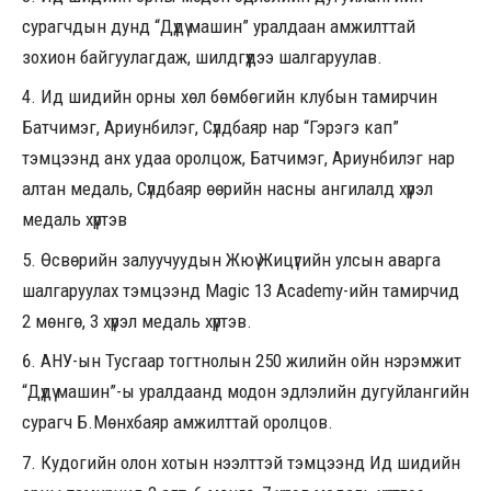
сурагчдын дунд “Дүдү машин” уралдаан амжилттай
зохион байгуулагдаж, шилдгүүдээ шалгаруулав.
Ид шидийн орны хөл бөмбөгийн клубын тамирчин
Батчимэг, Ариунбилэг, Сүлдбаяр нар “Гэрэгэ кап”
тэмцээнд анх удаа оролцож, Батчимэг, Ариунбилэг нар
алтан медаль, Сүлдбаяр өөрийн насны ангилалд хүрэл
медаль хүртэв
Өсвөрийн залуучуудын Жюү Жицүгийн улсын аварга
шалгаруулах тэмцээнд Magic 13 Academy-ийн тамирчид
2 мөнгө, 3 хүрэл медаль хүртэв.
АНУ-ын Тусгаар тогтнолын 250 жилийн ойн нэрэмжит
“Дүдү машин”-ы уралдаанд модон эдлэлийн дугуйлангийн
сурагч Б.Мөнхбаяр амжилттай оролцов.
Кудогийн олон хотын нээлттэй тэмцээнд Ид шидийн