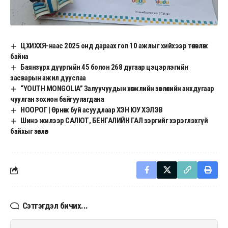
ЦХИХХЯ-наас 2025 онд дараах гол 10 ажлыг хийхээр төлөвлөж
байна
Баянзүрх дүүргийн 45 болон 268 дугаар цэцэрлэгийн
засварын ажил дууслаа
“YOUTH MONGOLIA” Залуучуудын хөгжлийн зөвлөлийн анхдугаар
чуулган зохион байгуулагдана
НООРОГ | Өрнөж буй асуудлаар ХЭН ЮУ ХЭЛЭВ
Шинэ жилээр САЛЮТ, БЕНГАЛИЙН ГАЛ зэргийг хэрэглэхгүй
байхыг зөвлөв
Сэтгэгдэл бичих...