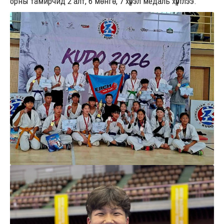
орны тамирчид 2 алт, 6 мөнгө, 7 хүрэл медаль хүртлээ.