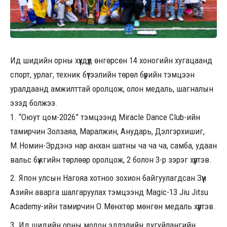
Ид шидийн орны хүүхдүүд өнгөрсөн 14 хоногийн хугацаанд
спорт, урлаг, техник бүтээлийн төрөл бүрийн тэмцээн
уралдаанд амжилттай оролцож, олон медаль, шагналын
эзэд болжээ.
“Оюут цом-2026” тэмцээнд Miracle Dance Club-ийн
тамирчин Золзаяа, Маралжин, Анударь, Дэлгэрхишиг,
М.Номин-Эрдэнэ нар анхан шатны ча ча ча, самба, удаан
вальс бүжгийн төрлөөр оролцож, 2 болон 3-р зэрэг хүртэв.
Япон улсын Нагояа хотноо зохион байгуулагдсан Зүүн
Азийн аварга шалгаруулах тэмцээнд Magic-13 Jiu Jitsu
Academy-ийн тамирчин О.Мөнхтөр мөнгөн медаль хүртэв.
Ид шидийн орны модон эдлэлийн дугуйлангийн