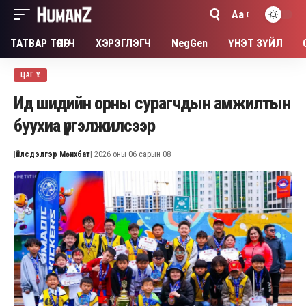
Aa
Font
Resizer
ТАТВАР ТӨЛӨГЧ
ХЭРЭГЛЭГЧ
NegGen
ҮНЭТ ЗҮЙЛ
ЦАГ ҮЕ
Ид шидийн орны сурагчдын амжилтын
буухиа үргэлжилсээр
|
Үйлсдэлгэр Мөнхбат
| 2026 оны 06 сарын 08