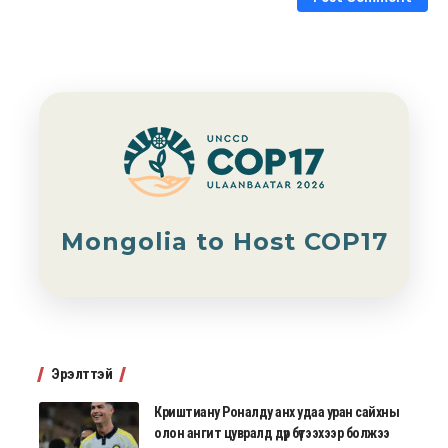
Mongolia to Host COP17
Эрэлттэй
Криштиану Роналду анх удаа уран сайхны
олон ангит цувралд дүр бүтээхээр болжээ