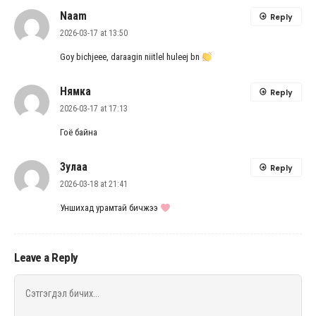
Naam
Reply
2026-03-17 at 13:50
Goy bichjeee, daraagin niitlel huleej bn
Нямка
Reply
2026-03-17 at 17:13
Гоё байна
Зулаа
Reply
2026-03-18 at 21:41
Уншихад урамтай бичжээ
Leave a Reply