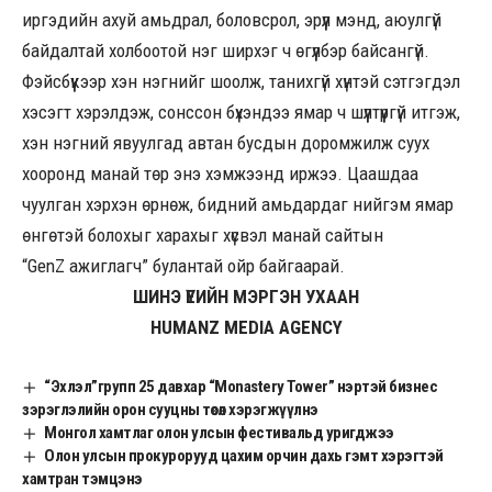
иргэдийн ахуй амьдрал, боловсрол, эрүүл мэнд, аюулгүй
байдалтай холбоотой нэг ширхэг ч өгүүлбэр байсангүй.
Фэйсбүүкээр хэн нэгнийг шоолж, танихгүй хүнтэй сэтгэгдэл
хэсэгт хэрэлдэж, сонссон бүхэндээ ямар ч шүүлтүүргүй итгэж,
хэн нэгний явуулгад автан бусдын доромжилж суух
хооронд манай төр энэ хэмжээнд иржээ. Цаашдаа
чуулган хэрхэн өрнөж, бидний амьдардаг нийгэм ямар
өнгөтэй болохыг харахыг хүсвэл манай сайтын
“GenZ ажиглагч” булантай ойр байгаарай.
ШИНЭ ҮЕИЙН МЭРГЭН УХААН
HUMANZ MEDIA AGENCY
“Эхлэл”групп 25 давхар “Monastery Tower” нэртэй бизнес
зэрэглэлийн орон сууцны төсөл хэрэгжүүлнэ
Монгол хамтлаг олон улсын фестивальд уригджээ
Олон улсын прокурорууд цахим орчин дахь гэмт хэрэгтэй
хамтран тэмцэнэ