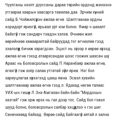
Чуулганы нээлт дууссаны дараа төрийн ордонд жинхэнэ
утгаараа хаврын хавсарга тавилаа даа. Эрчим хүчний
сайд Б.Чойжилсүрэн ажлаа өгнө. Шалтгаанаа ордны
коридорт ярихгүй, ярьвал урт юм болно. Ямар ч шахалт
байхгүй гэж сандарч тэвдэн хэлэв. Өчнөөн жил
өөрийнхөө хамааралтай байруудад тог өгчихлөө гээд
хэвлэлүүд бичиж харагдсан. Эцэст нь зүгээр л өөрөө хүсээд
ажлаа өгнө гэхэд атаархсандаа шээс гоожих шахсан шүү.
Араас нь Боловсролын сайд П.Наранбаяр ажлаа өгнө,
өгөхгүй гэж хоёр салаа утгатай зүйл ярив. Нэг бол
хариуцлагаа хүлээгээд цааш явна. Эсвэл хувийн
шалтгаанаар ажлаа өгнө гээд л. Ядахад нөгөө талаас
УИХ-ын гишүүн Л.Энх-Амгалан байн байн “Мордохын
хазгай” гэж орж ирэх нь гал дээр тос. Сайд бол гэвэл
шууд болно, боловсролын салбар хэцүүдлээ ч гэх шиг.
Сөнөчихөөд байхад. Өөрөө сайд байгаагүй аятай л зална