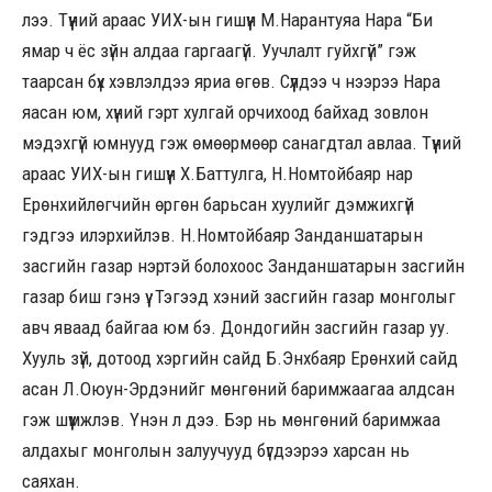
лээ. Түүний араас УИХ-ын гишүүн М.Нарантуяа Нара “Би
ямар ч ёс зүйн алдаа гаргаагүй. Уучлалт гуйхгүй” гэж
таарсан бүх хэвлэлдээ яриа өгөв. Сүүлдээ ч нээрээ Нара
яасан юм, хүний гэрт хулгай орчихоод байхад зовлон
мэдэхгүй юмнууд гэж өмөөрмөөр санагдтал авлаа. Түүний
араас УИХ-ын гишүүн Х.Баттулга, Н.Номтойбаяр нар
Ерөнхийлөгчийн өргөн барьсан хуулийг дэмжихгүй
гэдгээ илэрхийлэв. Н.Номтойбаяр Занданшатарын
засгийн газар нэртэй болохоос Занданшатарын засгийн
газар биш гэнэ үү. Тэгээд хэний засгийн газар монголыг
авч яваад байгаа юм бэ. Дондогийн засгийн газар уу.
Хууль зүй, дотоод хэргийн сайд Б.Энхбаяр Ерөнхий сайд
асан Л.Оюун-Эрдэнийг мөнгөний баримжаагаа алдсан
гэж шүүмжлэв. Үнэн л дээ. Бэр нь мөнгөний баримжаа
алдахыг монголын залуучууд бүгдээрээ харсан нь
саяхан.