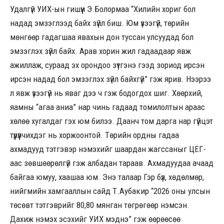
Удалгүй УИХ-ын гишүүн Э.Болормаа “Хилийн хориг бол
надад эмзэглээд байх зүйл биш. Юм үзээгүй, төрийн
мөнгөөр гадагшаа явахын дон туссан улсуудад бол
эмзэглэх зүйл байх. Арав хорин жил гадаадаар явж
ажиллаж, сураад эх орондоо зүтгэнэ гээд зориод ирсэн
ирсэн надад бол эмзэглэх зүйл байхгүй” гэж ярив. Нээрээ
л явж үзээгүй нь яваг дээ ч гэж бодогдох шиг. Хөөрхий,
яамны “агаа аниа” нар чинь гадаад томилолтын араас
хөлөө хугалдаг гэх юм билээ. Даанч том дарга нар гүйцэт
түрүүлчихдэг нь хоржоонтой. Төрийн ордны гадаа
ахмадууд тэтгэвэр нэмэхийг шаардан жагссаныг ЦЕГ-
аас зөвшөөрөлгүй гэж албадан тараав. Ахмадуудаа ачаад
байгаа юмуу, хаашаа юм. Энэ талаар Гэр бүл, хөдөлмөр,
нийгмийн хамгааллын сайд Т.Аубакир “2026 оны улсын
төсөвт тэтгэврийг 80,80 мянган төгрөгөөр нэмсэн.
Дахиж нэмэх эсэхийг УИХ мэднэ” гэж өөрөөсөө