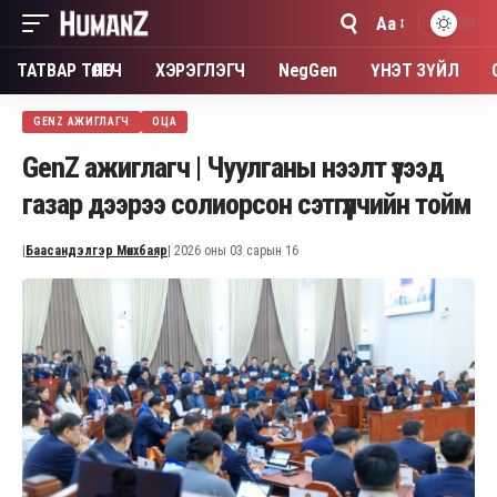
Aa
Font
Resizer
ТАТВАР ТӨЛӨГЧ
ХЭРЭГЛЭГЧ
NegGen
ҮНЭТ ЗҮЙЛ
GENZ АЖИГЛАГЧ
ОЦА
GenZ ажиглагч | Чуулганы нээлт үзээд
газар дээрээ солиорсон сэтгүүлчийн тойм
|
Баасандэлгэр Мөнхбаяр
| 2026 оны 03 сарын 16