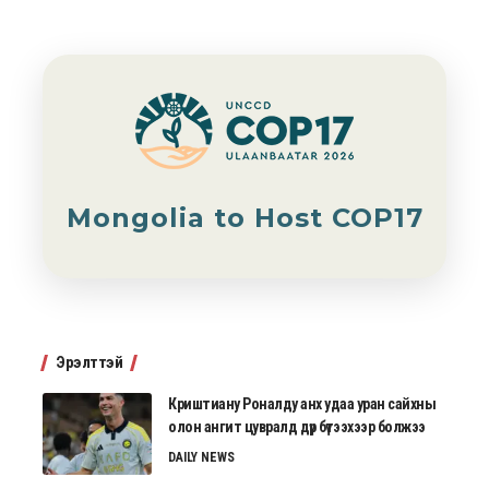
Mongolia to Host COP17
Эрэлттэй
Криштиану Роналду анх удаа уран сайхны
олон ангит цувралд дүр бүтээхээр болжээ
DAILY NEWS