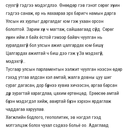
суухгүй гэдгээ мэдэгдлээ. Өнөөдөр гэв гэнэт сөрөг хүчин
гэдгээ санаж, ер нь яахаараа эрх баригч намын дарга
Улсын их хурлыг даргалдаг юм гэж ухаан орсон
бололтой. Зарим хүн ч магтаж, сайшаагаад сүйд. Сөрөг
хүчин ийм л байх ёстой гэмээр байвч чуулган нь
хуралдахгүй бол улсын ажил цалгардах юм бишүү.
Цалгардах ажилтай ч биш дээ гэж үү. За мэдэхгүй,
мэдэхгүй…
Тусгаар улсын парламентын ээлжит чуулган нээсэн өдөр
гэхэд утгаа алдсан хэл амтай, жалга довны цуу шиг
сураг дагасан, дор бүрнээ хувиа хичээсэн, аргаа барсан
дүр зурагтай харагдлаа, цахим ертөнцөд. Ерөөсөө амтай
бүхэн мэдэгдэл хийж, авиртай бүхэн хэрхэн ярдаглаж
чаддагаа харуулав.
Хөгжлийн бодлого, геополитик, эв нэгдэл гээд
мэтгэлцэж болох чухал сэдвээ больё оо. Адаглаад