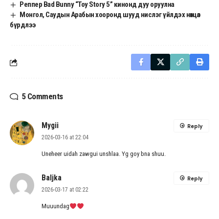
Реппер Bad Bunny “Toy Story 5” кинонд дуу оруулна
Монгол, Саудын Арабын хооронд шууд нислэг үйлдэх нөхцөл
бүрдлээ
5 Comments
Mygii
Reply
2026-03-16 at 22:04
Uneheer uidah zawgui unshlaa. Yg goy bna shuu.
Baljka
Reply
2026-03-17 at 02:22
Muuundag