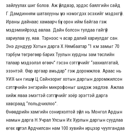
зайлуулах шиг болов. Аж үйлдвэр, эрдэс баялгийн сайд
Г.Дамдинням шатахууны үнэ нэмэгдэх эсэхийг мэдэхгүй.
Ираны дайнаас хамаарч бүх орон ийм байгаа гэж
мэдэмхийрээд авлаа. Дайн болсон тулдаа гайгүй
хариулав уу, яав. Тэрнээс ч асар далий хариулдаг сан.
Энэ дундуур Хотын дарга Х.Нямбаатар “1 км замыг 70
тэрбум төгрөгөөр барих Туулын хурдны зам төслийн
талаар мэдээлэл өгөөч” гэсэн сэтгүүлчийг “захиалгатай,
эзэнтэй. Өөр аргаар амьдар” гэж доромжлов. Араас нь
УИХ-ын гишүүн Ц.Сайнзориг хотын даргын доромжилсон
сэтгүүлчийн энгэрийн микрофоныг шидэж эвдлэв. Ажлаа
хийж яваа эмэгтэй сэтгүүлчийг хоёр эрэгтэй дарга
хавсраад “польдчихлоо”.
Өнөөдрийн хамгийн сонирхолтой зүйл нь Монгол Ардын
намын дарга Н.Учрал Улсын Их Хурлын даргын суудлаа
өгөх хүртэл Ардчилсан нам 100 хувийн ирцээр чуулгандаа