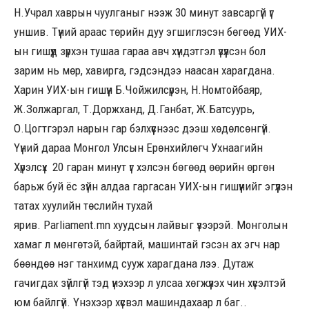
Н.Учрал хаврын чуулганыг нээж 30 минут завсаргүй үг
уншив. Түүний араас төрийн дуу эгшиглэсэн бөгөөд УИХ-
ын гишүүд зүрхэн тушаа гараа авч хүндэтгэл үзүүлсэн бол
зарим нь мөр, хавирга, гэдсэндээ наасан харагдана.
Харин УИХ-ын гишүүн Б.Чойжилсүрэн, Н.Номтойбаяр,
Ж.Золжаргал, Т.Доржханд, Д.Ганбат, Ж.Батсуурь,
О.Цогтгэрэл нарын гар бэлхүүснээс дээш хөдөлсөнгүй.
Үүний дараа Монгол Улсын Ерөнхийлөгч Ухнаагийн
Хүрэлсүх 20 гаран минут үг хэлсэн бөгөөд өөрийн өргөн
барьж буй ёс зүйн алдаа гаргасан УИХ-ын гишүүнийг эгүүлэн
татах хуулийн төслийн тухай
ярив. Parliament.mn хуудсын лайвыг үзээрэй. Монголын
хамаг л мөнгөтэй, байртай, машинтай гэсэн ах эгч нар
бөөндөө нэг танхимд сууж харагдана лээ. Дутаж
гачигдах зүйлгүй тэд үнэхээр л улсаа хөгжүүлэх чин хүсэлтэй
юм байлгүй. Үнэхээр хүсвэл машиндахаар л баг..