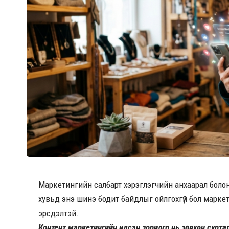
Маркетингийн салбарт хэрэглэгчийн анхаарал болон 
хувьд энэ шинэ бодит байдлыг ойлгохгүй бол маркет
эрсдэлтэй.
Контент маркетингийн үндсэн зорилго нь зөвхөн сурт