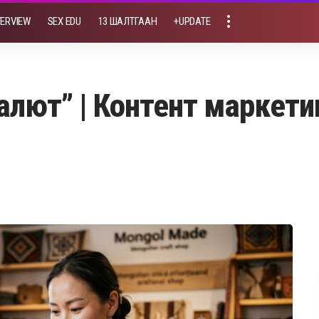
TERVIEW
SEX EDU
13 ШАЛТГААН
+UPDATE
лют” | Контент маркетинг 