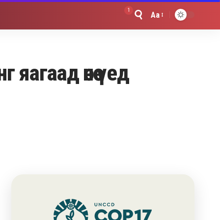
1
Aa
Font
Resizer
яагаад өнөө үед