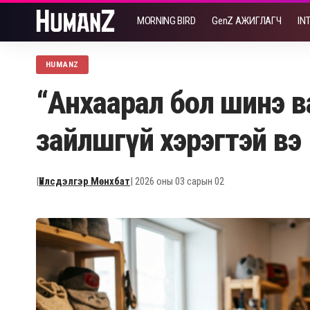
MORNING BIRD
GenZ АЖИГЛАГЧ
IN
HUMANZ
“Анхаарал бол шинэ ва
зайлшгүй хэрэгтэй вэ
|
Үйлсдэлгэр Мөнхбат
| 2026 оны 03 сарын 02