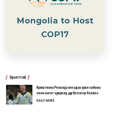
Mongolia to Host
COP17
Эрэлттэй
Криштиану Роналду анх удаа уран сайхны
олон ангит цувралд дүр бүтээхээр болжээ
DAILY NEWS