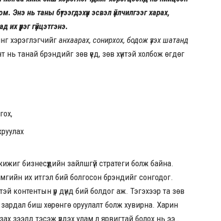
 Энэ нь таны бүтээгдэхүүн эсвэл үйлчилгээг харах,
 их үүрэг гүйцэтгэнэ.
инг хэрэглэгчийг
анхаарах, сонирхох, бодож үзэх шатанд
нт нь танай брэндийг зөв үед, зөв хүнтэй холбож өгдөг
гох,
жруулах
жижиг бизнесүүдийн зайлшгүй стратеги болж байна.
амгийн их итгэл бий болгосон брэндийг сонгодог.
цэнтэй контентын үр дүнд бий болдог аж. Тэгэхээр та зөв
зардал биш хөрөнгө оруулалт болж хувирна. Харин
 зах зээлд тэсэж үлдэх улам л ярвигтай болох нь ээ…