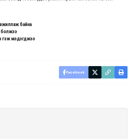
ч ажиллаж байна
в болжээ
эн гэж мэдэгджээ
Facebook