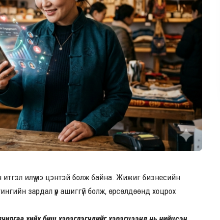
итгэл илүү үнэ цэнтэй болж байна. Жижиг бизнесийн
ингийн зардал үр ашиггүй болж, өрсөлдөөнд хоцрох
алчилгаа хийх биш хэрэглэгчдийг хэрэгцээнд нь нийцсэн