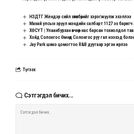
НЗДТГ Жендэр сийл хөтөлбөрийг хэрэгжүүлж эхэллээ
Манай улсын эрүүл мэндийн салбарт 1127 эх бариг
ХӨСҮТ | Улаанбурхан өвчнөөр нас барсан тохиолдол та
Хойд Солонгос Өмнөд Солонгос руу гал нээхэд бэл
Jay Park шинэ цомогтоо R&B дуугаар эргэн ирлээ
Түгээх
Сэтгэгдэл бичих...