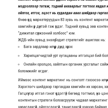
мэдээллээр татаж, тэдний анхаарлыг тогтоох явдал юм.
ойлгох, итгэх, эцэст нь худалдан авах шийдвэр гаргахад
Өнөө үед маркетеруудын 83 хувь нь контент маркет
хамгийн үр дүнтэй гэж үздэг. Тэдний хувьд зөв конте
“дижитал сүлжээний холбоос” юм.
ЖДБ-ийн хувьд энэхүү бодит стратегийг ашиглах нь:
Бага зардлаар илүү үр дүнд хүрэх
Харилцагчидтай урт хугацааны итгэлцэл бий бол
Онлайн оролцоо, хайлтын органик урсгалыг сай
боломжийг өгдөг.
Иймээс контент маркетинг нь сонголт гэхээсээ илүү 
Хэрэглэгч шийдвэр гаргахдаа хамгийн их харсан, х
Гагцхүү тэр итгэл гэнэт үүсдэггүй бөгөөд тогтмол, үнэ 
контентын стратеги боловсруулж чадвал маркетинг 
харагдахгүй, ойлгогдохгүй, танигдахгүй хэвээр байвал