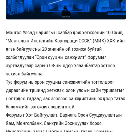
Монгол Улсад барилгын салбар үүсэж хөгжсөний 100 жил,
“Монголын Ипотекийн Корпораци ОССК” (МИК) ХХК-ийн
үүсгэн байгуулсны 20 жилийн ой тохиож буйтай
холбогдуулан “Орон сууцны санхүүжилт” форумыг
зургаадугаар сарын 08-ны өдөр Улаанбаатар хотноо
зохион байгуулна.
Тус форум нь орон сууцны санхүүжилтийн тогтолцоог
дараагийн түвшинд хөгжүүлэх, олон улсын сайн туршлагыг
нэвтрүүлэх, гадаад зах зээлээс санхүүжилтийн эх үүсвэр татах
боломжийг өргөжүүлэх зорилготой.
Форумыг Хот Байгуулалт, Барилга Орон Сууцжуулалтын
Яам, Монголбанк, Санхүүгийн Зохицуулах Хороо,
Нийслэлийн Засаг Даргын Тамгын газар, Германы