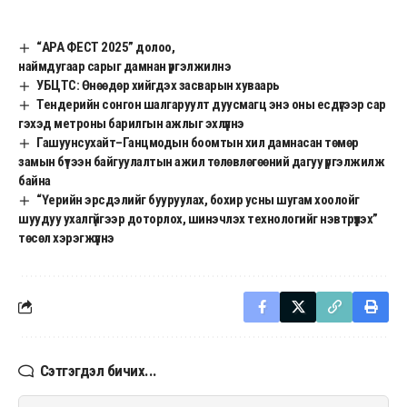
“АРА ФЕСТ 2025” долоо,
наймдугаар сарыг дамнан үргэлжилнэ
УБЦТС: Өнөөдөр хийгдэх засварын хуваарь
Тендерийн сонгон шалгаруулт дуусмагц энэ оны есдүгээр сар
гэхэд метроны барилгын ажлыг эхлүүлнэ
Гашуунсухайт–Ганцмодын боомтын хил дамнасан төмөр
замын бүтээн байгуулалтын ажил төлөвлөгөөний дагуу үргэлжилж
байна
“Үерийн эрсдэлийг бууруулах, бохир усны шугам хоолойг
шуудуу ухалгүйгээр доторлох, шинэчлэх технологийг нэвтрүүлэх”
төсөл хэрэгжүүлнэ
Сэтгэгдэл бичих...