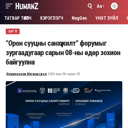
Aa
Font
Resizer
ТАТВАР ТӨЛӨГЧ
ХЭРЭГЛЭГЧ
NegGen
ҮНЭТ ЗҮЙЛ
ЦАГ ҮЕ
“Орон сууцны санхүүжилт” форумыг
зургаадугаар сарын 08-ны өдөр зохион
байгуулна
|
Янжиндулам Мягмарсүрэн
| 2026 оны 06 сарын 05