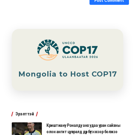
Mongolia to Host COP17
Эрэлттэй
Криштиану Роналду анх удаа уран сайхны
олон ангит цувралд дүр бүтээхээр болжээ