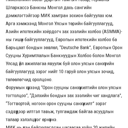
Шпаркассэ Банкны Монгол дахь сангийн
дэмжлэгтэйгээр МИК хамтран зохион байгуулах юм.
Арга хэмжээнд Монгол Улсын төрийн байгууллагууд,
Азийн ипотекийн хоёрдогч зах зээлийн холбоо (ASMMA)-
ны гишүүн байгууллагууд, Европын ипотекийн холбоо ба
Барьцаат бондын зөвлөл, “Deutsche Bank”, Европын Орон
Сууцны Хуримтлалын Банкнуудын Холбоо болон Монгол
Улсад үйл ажиллагаа явуулж буй олон улсын санхүүгийн
байгууллагууд зэрэг нийт 10 гаруй олон улсын зочид,
төлөөлөгчид оролцоно.
Форумын хүрээнд “Орон сууцны санхүүжилтийн олон улсын
тогтолцоо”, “Дэлхийн бондын зах зээлийн чиг хандлага”,
“Тогтвортой, ногоон орон сууцны санхүүжилт” зэрэг
сэдвүүдээр илтгэл тавьж, тулгамдаж байгаа асуудлын
талаар хэлэлцүүлэг өрнүүлнэ.
МИК нь үүсэн байгуулагдсан цагаасаа хойш 20 жилийн