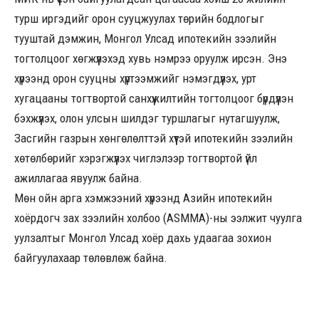
турш иргэдийг орон сууцжуулах төрийн бодлогыг
тууштай дэмжин, Монгол Улсад ипотекийн зээлийн
тогтолцоог хөгжүүлэхэд хувь нэмрээ оруулж ирсэн. Энэ
хүрээнд орон сууцны хүртээмжийг нэмэгдүүлэх, урт
хугацааны тогтвортой санхүүжилтийн тогтолцоог бүрдүүлэн
бэхжүүлэх, олон улсын шилдэг туршлагыг нутагшуулж,
Засгийн газрын хөнгөлөлттэй хүүтэй ипотекийн зээлийн
хөтөлбөрийг хэрэгжүүлэх чиглэлээр тогтвортой үйл
ажиллагаа явуулж байна.
Мөн ойн арга хэмжээний хүрээнд Азийн ипотекийн
хоёрдогч зах зээлийн холбоо (ASMMA)-ны ээлжит чуулга
уулзалтыг Монгол Улсад хоёр дахь удаагаа зохион
байгуулахаар төлөвлөж байна.