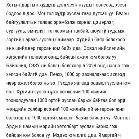
Хотын даргын хүүхдүүдэд дэлгэсэн нууцыг сонсоод хэсэг
бодлоо л доо. Монгол хүүхдүүд зуслангаар дутсан уу. Бүтээн
байгуулалтын талаас эрэмбэлж харвал цэцэрлэг,
сургууль, эмнэлэг, тоглоомын талбай, аюулгүй гудамж
зэргийн араас зуслан баймаар. Хүүхдийн баяр болохоор
энэ шийдвэр гарсан юм байх даа. Эсвэл нийслэлийн
хөгжлийн төлөвлөгөөнд байсан ажил юм болов уу.
Байршил, ТЭЗҮ нь бэлэн болохоор л 2028 онд нээнэ гэж
хэлсэн байлгүй дээ. Пөөхх, 1000 ор захиалахаас эхлээд
нүсэр ажил болох нь ээ. Гэхдээ яагаад заавал зуслан юм
бол. Хүүхдийн зуслан үүсэж хөгжсөий 100 жилийг
тохиолдуулан 1000 ортой зуслан барьж байгаа бол эрүүл
мэндийн салбар үүссэний 100 жилийн ой өнгөрсөн жил
болоход нь 1000 ортой эмнэлэг барих байсан уу. Монгол
Ардын намын мөрийн хөтөлбөрт зуслан барих гэж
байсан юм болов уу. Мэдэх юм алга даа. Ямартай ч