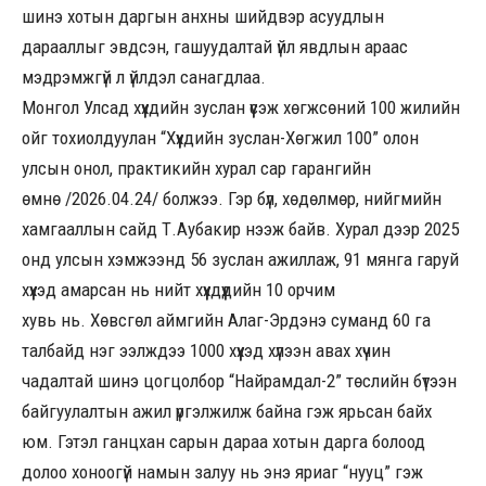
шинэ хотын даргын анхны шийдвэр асуудлын
дарааллыг эвдсэн, гашуудалтай үйл явдлын араас
мэдрэмжгүй л үйлдэл санагдлаа.
Монгол Улсад хүүхдийн зуслан үүсэж хөгжсөний 100 жилийн
ойг тохиолдуулан “Хүүхдийн зуслан-Хөгжил 100” олон
улсын онол, практикийн хурал сар гарангийн
өмнө /2026.04.24/ болжээ. Гэр бүл, хөдөлмөр, нийгмийн
хамгааллын сайд Т.Аубакир нээж байв. Хурал дээр 2025
онд улсын хэмжээнд 56 зуслан ажиллаж, 91 мянга гаруй
хүүхэд амарсан нь нийт хүүхдүүдийн 10 орчим
хувь нь. Хөвсгөл аймгийн Алаг-Эрдэнэ суманд 60 га
талбайд нэг ээлждээ 1000 хүүхэд хүлээн авах хүчин
чадалтай шинэ цогцолбор “Найрамдал-2” төслийн бүтээн
байгуулалтын ажил үргэлжилж байна гэж ярьсан байх
юм. Гэтэл ганцхан сарын дараа хотын дарга болоод
долоо хоноогүй намын залуу нь энэ яриаг “нууц” гэж