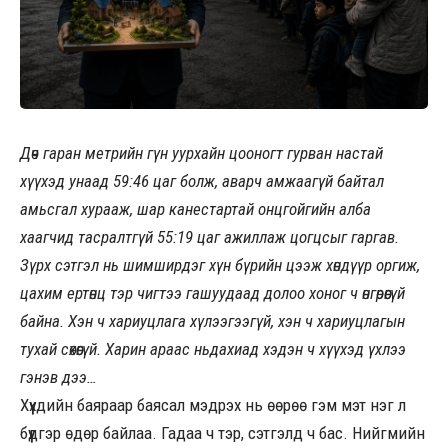
Дөч гаран метрийн гүн уурхайн цооногт гурван настай
хүүхэд унаад 59:46 цаг болж, аварч амжаагүй байтал
амьсгал хурааж, шар канестартай онцгойгийн алба
хаагчид тасралтгүй 55:19 цаг ажиллаж цогцсыг гаргав.
Зүрх сэтгэл нь шимширдэг хүн бүрийн цээж хөндүүр оргиж,
цахим ертөнц тэр чигтээ гашуудаад долоо хоног ч өнгөрөөгүй
байна. Хэн ч хариуцлага хүлээгээгүй, хэн ч хариуцлагын
тухай сөхөөгүй. Харин араас ньдахиад хэдэн ч хүүхэд үхлээ
гэнэв дээ…
Хүүхдийн баяраар баясал мэдрэх нь өөрөө гэм мэт нэг л
бүүдгэр өдөр байлаа. Гадаа ч тэр, сэтгэлд ч бас. Нийгмийн