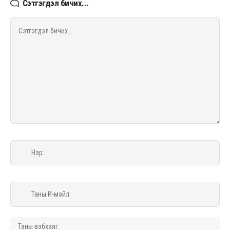
Сэтгэгдэл бичих...