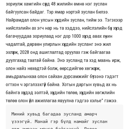
зориулж хамгийн сүүлд 48 жилийн өмнө нэг зуслан
байгуулсан байдаг. Тэр ямар нэртэй зуслан билээ.
Найрамдал олон улсын хүүхдийн зуслан, тийм ээ. Тэгэхээр
нийслэлийн ах эгч нар нь та хэддээ, нийслэлийн бүх хүүхэд
багачууддаа зориулаад нэг дор 1000 хүүхэд авах хүчин
чадалтай, дөрвөн улирлын хүүхдийн зусланг энэ жил
эхлүүлж, 2028 онд ашиглалтад оруулах гэж байгаагаа
дуулгахад таатай байна. Энэ зусланд та хэд маань ирж,
олон найз нөхөдтэй болж, өөрсдийгөө хөгжүүлж,
амьдралынхаа олон сайхан дурсамжийг бүтээнэ гэдэгт
огтхон ч эргэлзэхгүй байна. Хотын даргын хувьд ах нь
байнга хүүхдэд ээлтэй, хүүхдийн төлөө, хүүхдийн хөгжлийн
төлөө олон үйл ажиллагаа явуулна гэдгээ хэлье” гэжээ.
Миний хувьд багадаа зусланд амарч 
үзээгүй. Манай гэр бүлд намайг зуслан 