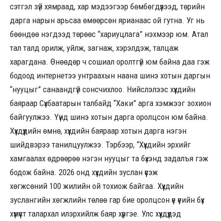
сэтгэл зүй хямраад, хар мэдээгээр бөмбөгдүүлээд, төрийн
дарга нарын арьсаа өмөөрсөн ярианаас ой гутна. Уг нь
бөөндөө нэгдээд төрөөс “хариуцлага” нэхмээр юм. Атал
тал талд орилж, уйлж, загнаж, хэрэлдэж, талцаж
харагдана. Өнөөдөр ч сошиал оролтгүй юм байна даа гэж
бодоод интернетээ унтраахын наана шинэ хотын даргын
“нууцыг” санаандгүй сонсчихлоо. Нийслэлээс хүүхдийн
баяраар Сүхбаатарын талбайд “Хаки” арга хэмжээг зохион
байгуулжээ. Үүнд шинэ хотын дарга оролцсон юм байна.
Хүүхдүүдийн өмнө, хүүхдийн баяраар хотын дарга нэгэн
шийдвэрээ танилцуулжээ. Тэрбээр, “Хүүхдийн эрхийг
хамгаалах өдрөөрөө нэгэн нууцыг та бүхэнд задалъя гэж
бодож байна. 2026 онд хүүхдийн зуслан үүсэж
хөгжсөний 100 жилийн ой тохиож байгаа. Хүүхдийн
зуслангийн хөгжлийн төлөө гар бие оролцсон үе үеийн бүх
хүмүүст талархал илэрхийлж баяр хүргэе. Улс хүүхдүүдэд