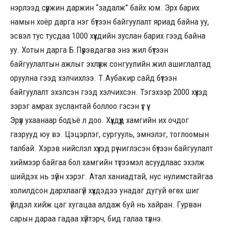
нэрлээд сүржин даржин “задалж” байх юм. Эрх барих
намын хоёр дарга нэг бүтээн байгуулалт яриад байна уу,
эсвэл тус тусдаа 1000 хүүхдийн зуслан барих гээд байна
уу. Хотын дарга Б.Пүрэвдагва энэ жил бүтээн
байгуулалтын ажлыг эхлүүлж сонгуулийн жил ашиглалтад
оруулна гээд хэлчихлээ. Т.Аубакир сайд бүтээн
байгуулалт эхэлсэн гээд хэлчихсэн. Тэгэхээр 2000 хүүхэд
зэрэг амрах зуслантай боллоо гэсэн үг үү.
Эрүүл ухаанаар бодъё л доо. Хүүхдүүд хамгийн их очдог
газрууд юу вэ. Цэцэрлэг, сургууль, эмнэлэг, тоглоомын
талбай. Хэрэв нийслэл хүүхэд рүү чиглэсэн бүтээн байгуулалт
хиймээр байгаа бол хамгийн түгээмэл асуудлаас эхэлж
шийдэх нь зүйн хэрэг. Атал ханиадтай, нус нулимстайгаа
холилдсон дархлаагүй хүүхдэдээ унадаг дугуй өгөх шиг
үйлдэл хийж цаг хугацаа алдаж буй нь хайран. Гурван
сарын дараа гадаа хүйтэрч, бид галаа түлнэ.