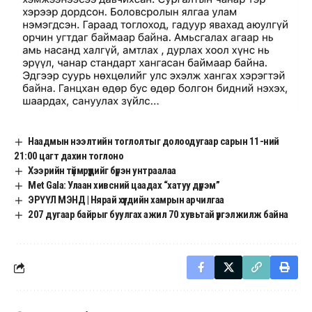
Наадмын нээлтийн тоглолтыг долоодугаар сарын 11-ний
21:00 цагт дахин тоглоно
Хээрийн түймрүүдийг бүрэн унтраалаа
Met Gala: Улаан хивсний цаадах “хатуу дүрэм”
ЭРҮҮЛ МЭНД | Нярай хүүхдийн хамрын арчилгаа
207 дугаар байрыг буулгах ажил 70 хувьтай үргэлжилж байна