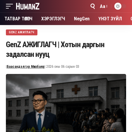
Aa
Font
Resizer
ТАТВАР ТӨЛӨГЧ
ХЭРЭГЛЭГЧ
NegGen
ҮНЭТ ЗҮЙЛ
GENZ АЖИГЛАГЧ
GenZ АЖИГЛАГЧ | Хотын даргын
задалсан нууц
|
Баасандэлгэр Мөнхбаяр
| 2026 оны 06 сарын 03