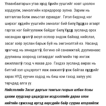
Улаанбаатарын утаа хүүхэд бүрийн уушгийг нэвт цоолон
хордуулж, эмнэлгийн коридороор зулна. Зарим нь
хатгалгаа болж амьсгал хураадаг. Гэтэл бидэнд нэг
ширхэг хүүхдийн уушгийн эмнэлэг бий билүү. Хүүхдүүдээ агаарт
гаргах нэг байгууламж байдаг билүү. Хүүхдүүд зусланд орох
насандаа хүрэлгүй аюул ослоор эндэж байхад нийслэл,
засаг хоёр зуслан барьж буй нь эмгэнэлтэй еэ. Насанд
хүрэгчид нь хянадаггүй, богино ой санамжтай, дуулианаас
дуулианы хооронд сатаардаг нийгмийн төр ингэж
ажиллахгүй гээд ч яахав дээ. Гэхдээ зусланд амрах нь
битгий хэл цэцэрлэгт явж амжилгүй үхэж байгаа хүүхдүүдийг
харах НҮД хуучин хэдэд нь биш юм гэхэд залуу улс
төрчдөд алга уу.
Нийслэлийн Засаг даргын тамгын газрын албан ёсны
цахим хуудсаар цацагдсан мэдээллийн дараа олон
нийтийн сүлжээнд иргэд өөрсдийн байр сууриа илэрхийлж