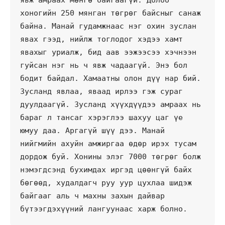
явж амраах мөнгө байгаагүй. Долоо 
хоногийн 250 мянган төгрөг байсныг санаж 
байна. Манай гудамжнаас нэг охин зуслан 
явах гээд, нийлж тоглодог хэдээ хамт 
явахыг уриалж, бид аав ээжээсээ хэчнээн 
гуйсан нэг нь ч явж чадаагүй. Энэ бол 
бодит байдал. Хамаатны олон дүү нар бий. 
Зусланд явлаа, яваад ирлээ гэж сураг 
дуулдаагүй. Зусланд хүүхдүүдээ амраах нь 
бараг л тансаг хэрэглээ шахуу цаг үе 
юмуу даа. Аргагүй шүү дээ. Манай 
нийгмийн ахуйн амжиргаа өдөр ирэх тусам 
дордож буй. Хонины элэг 7000 төгрөг болж 
нэмэгдсэнд бухимдах иргэд цөөнгүй байх 
бөгөөд, худалдагч руу уур цухлаа шидэж 
байгааг аль ч махны захын дайвар 
бүтээгдэхүүний лангуунаас харж болно. 