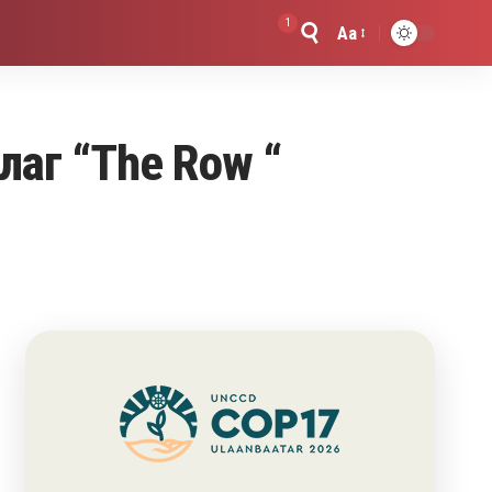
1
Aa
Font
Resizer
лаг “The Row “