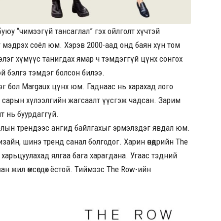
буюу “чимээгүй тансаглал” гэх ойлголт хүчтэй
г мэдрэх соёл юм. Хэрэв 2000-аад онд баян хүн том
нээлэг хүмүүс танигдах ямар ч тэмдэггүй цүнх сонгох
тэй бэлгэ тэмдэг болсон билээ.
г бол Margaux цүнх юм. Гаднаас нь харахад лого
н сарын хүлээлгийн жагсаалт үүсгэж чадсан. Зарим
т нь буурдаггүй.
ирлын трендээс ангид байлгахыг эрмэлздэг явдал юм.
зайн, шинэ тренд санал болгодог. Харин өнөөдрийн The
 харьцуулахад ялгаа бага харагдана. Угаас тэдний
ан жил өмсөгдөх ёстой. Тиймээс The Row-ийн