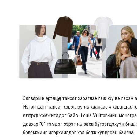
Загварын ертөнцөд тансаг хэрэглээ гэж юу вэ гэсэн ас
Нэгэн цагт тансаг хэрэглээ нь хаанаас ч харагдах т
өнгө төрхөөр хэмжигддэг байв. Louis Vuitton-ийн моног
давхар “С” тэмдэг зэрэг нь зөвхөн бүтээгдэхүүн биш
боломжийг илэрхийлдэг хэл болж хувирсан байлаа.