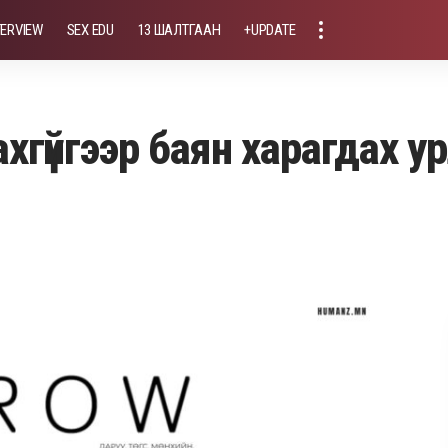
TERVIEW
SEX EDU
13 ШАЛТГААН
+UPDATE
хгүйгээр баян харагдах ур