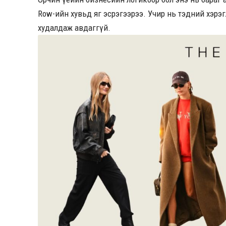
Row-ийн хувьд яг эсрэгээрээ. Учир нь тэдний хэрэ
худалдаж авдаггүй.