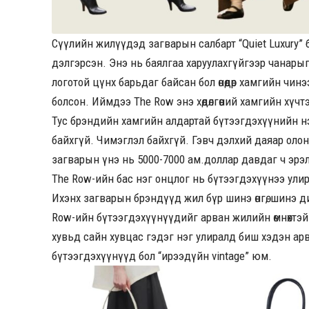
Сүүлийн жилүүдэд загварын салбарт “Quiet Luxury” 
дэлгэрсэн. Энэ нь баялгаа харуулахгүйгээр чанары
логотой цүнх барьдаг байсан бол өнөөдөр хамгийн чи
болсон. Иймдээ The Row энэ хөдөлгөөний хамгийн хүч
Тус брэндийн хамгийн алдартай бүтээгдэхүүнийн нэ
байхгүй. Чимэглэл байхгүй. Гэвч дэлхий даяар оло
загварын үнэ нь 5000-7000 ам.доллар давдаг ч эрэл
The Row-ийн бас нэг онцлог нь бүтээгдэхүүнээ ул
Ихэнх загварын брэндүүд жил бүр шинэ өнгө, шинэ ди
Row-ийн бүтээгдэхүүнүүдийг арван жилийн өмнөхтэй
хувьд сайн хувцас гэдэг нэг улиралд биш хэдэн арв
бүтээгдэхүүнүүд бол “ирээдүйн vintage” юм.