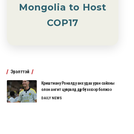
Mongolia to Host
COP17
Эрэлттэй
Криштиану Роналду анх удаа уран сайхны
олон ангит цувралд дүр бүтээхээр болжээ
DAILY NEWS