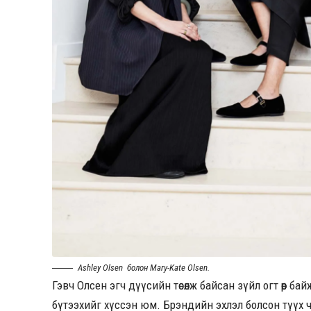
Ashley Olsen болон Mary-Kate Olsen.
Гэвч Олсен эгч дүүсийн төсөөлж байсан зүйл огт өөр б
бүтээхийг хүссэн юм. Брэндийн эхлэл болсон түүх ч 