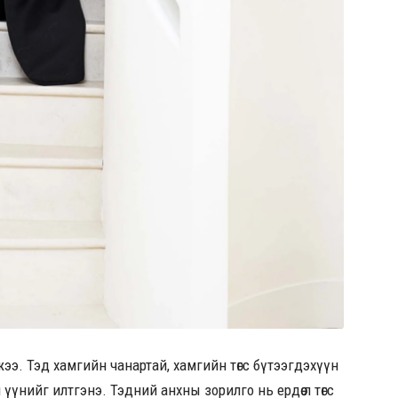
айжээ. Тэд хамгийн чанартай, хамгийн төгс бүтээгдэхүүн
үүнийг илтгэнэ. Тэдний анхны зорилго нь ердөө л төгс