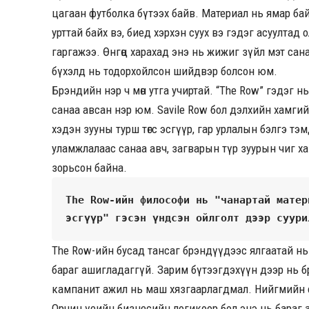
цагаан футболка бүтээх байв. Материал нь ямар байх
урттай байх вэ, биед хэрхэн суух вэ гэдэг асуултад
гаргажээ. Өнгөц харахад энэ нь жижиг зүйл мэт са
бүхэлд нь тодорхойлсон шийдвэр болсон юм.
Брэндийн нэр ч мөн утга учиртай. “The Row” гэдэг 
санаа авсан нэр юм. Savile Row бол дэлхийн хамгийн
хэдэн зууны турш төгс эсгүүр, гар урлалын бэлгэ тэ
уламжлалаас санаа авч, загварын түр зуурын чиг ха
зорьсон байна.
The Row-ийн философи нь "чанартай матер
эсгүүр" гэсэн үндсэн ойлголт дээр суури
The Row-ийн бусад тансаг брэндүүдээс ялгаатай нь ч
бараг ашигладаггүй. Зарим бүтээгдэхүүн дээр нь 
кампанит ажил нь маш хязгаарлагдмал. Нийгмийн сү
Орчин үеийн бизнесийн логикоор бол энэ нь бараг 