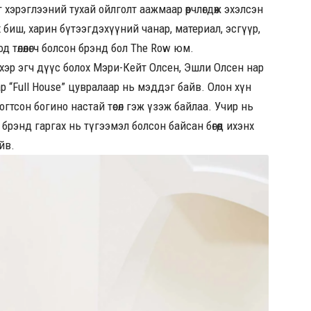
хэрэглээний тухай ойлголт аажмаар өөрчлөгдөж эхэлсэн
биш, харин бүтээгдэхүүний чанар, материал, эсгүүр,
д төлөөлөгч болсон брэнд бол The Row юм.
эр эгч дүүс болох Мэри-Кейт Олсен, Эшли Олсен нар
р “Full House” цувралаар нь мэддэг байв. Олон хүн
тсон богино настай төсөл гэж үзэж байлаа. Учир нь
брэнд гаргах нь түгээмэл болсон байсан бөгөөд ихэнх
йв.