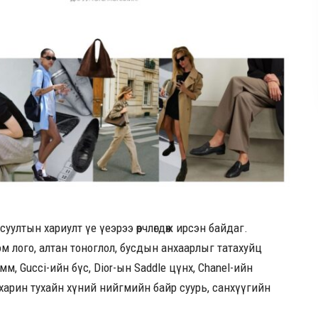
уултын хариулт үе үеэрээ өөрчлөгдөж ирсэн байдаг.
ом лого, алтан тоноглол, бусдын анхаарлыг татахуйц
рамм, Gucci-ийн бүс, Dior-ын Saddle цүнх, Chanel-ийн
, харин тухайн хүний нийгмийн байр суурь, санхүүгийн