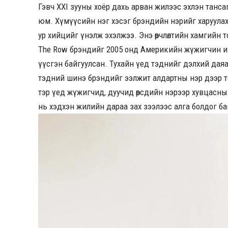
Гэвч XXI зууны хоёр дахь арван жилээс эхлэн тансаг 
юм. Хүмүүсийн нэг хэсэг брэндийн нэрийг харуулах 
ур хийцийг үнэлж эхэлжээ. Энэ өөрчлөлтийн хамгийн то
The Row брэндийг 2005 онд Америкийн жүжигчин их
үүсгэн байгуулсан. Тухайн үед тэднийг дэлхий даяа
тэдний шинэ брэндийг ээлжит алдартны нэр дээр тог
тэр үед жүжигчид, дуучид өөрсдийн нэрээр хувцасны 
нь хэдхэн жилийн дараа зах зээлээс алга болдог ба