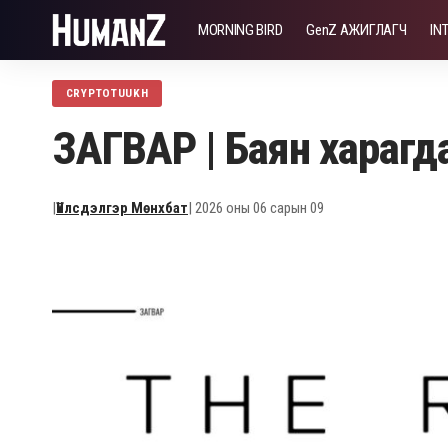
MORNING BIRD
GenZ АЖИГЛАГЧ
IN
CRYPTOTUUKH
ЗАГВАР | Баян харагда
|
Үйлсдэлгэр Мөнхбат
| 2026 оны 06 сарын 09