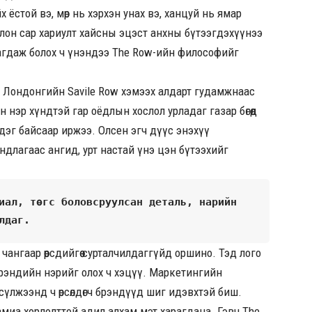
 ёстой вэ, мөр нь хэрхэн унах вэ, ханцуй нь ямар
 олон сар хариулт хайсны эцэст анхны бүтээгдэхүүнээ
нагдаж болох ч үнэндээ The Row-ийн философийг
нь Лондонгийн Savile Row хэмээх алдарт гудамжнаас
 нэр хүндтэй гар оёдлын хослол урладаг газар бөгөөд
мдэг байсаар иржээ. Олсен эгч дүүс энэхүү
ндлагаас ангид, урт настай үнэ цэн бүтээхийг
иал, төгс боловсруулсан деталь, нарийн 
лдаг. 
ангаар өөрсдийгөө сурталчилдаггүйд оршино. Тэд лого
брэндийн нэрийг олох ч хэцүү. Маркетингийн
лжээнд ч өрсөлдөгч брэндүүд шиг идэвхтэй биш.
амиа хорлолттой адил алхам мэт харагдана. Гэвч The