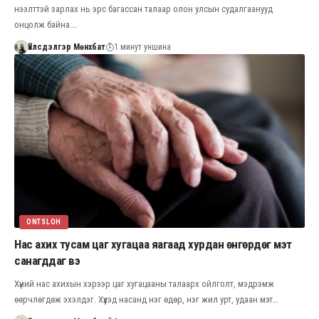
нээлттэй зарлах нь эрс багассан талаар олон улсын судалгаанууд
онцолж байна.…
Үйлсдэлгэр Мөнхбат
1 минут уншина
ONTSLOH
Нас ахих тусам цаг хугацаа яагаад хурдан өнгөрдөг мэт
санагддаг вэ
Хүний нас ахихын хэрээр цаг хугацааны талаарх ойлголт, мэдрэмж
өөрчлөгдөж эхэлдэг. Хүүхэд насанд нэг өдөр, нэг жил урт, удаан мэт…