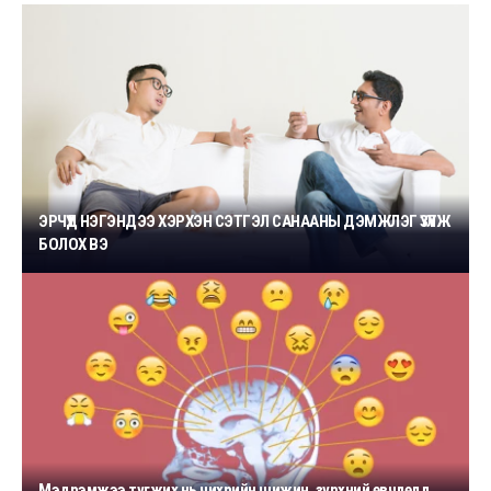
ЭРЧҮҮД НЭГЭНДЭЭ ХЭРХЭН СЭТГЭЛ САНААНЫ ДЭМЖЛЭГ ҮЗҮҮЛЖ
БОЛОХ ВЭ
Мэдрэмжээ түгжих нь чихрийн шижин, зүрхний өвчлөлд