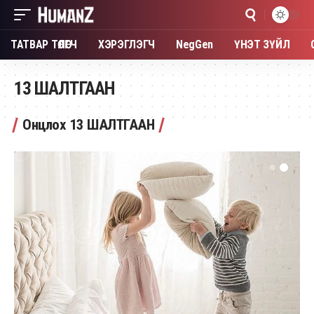
ТАТВАР ТӨЛӨГЧ
ХЭРЭГЛЭГЧ
NegGen
ҮНЭТ ЗҮЙЛ
13 ШАЛТГААН
Онцлох 13 ШАЛТГААН