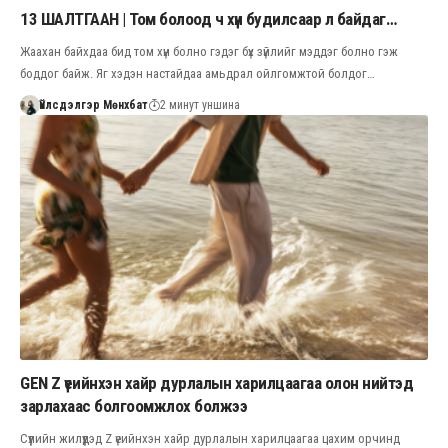
13 ШАЛТГААН | Том болоод ч хүн будилсаар л байдаг…
Жаахан байхдаа бид том хүн болно гэдэг бүх зүйлийг мэддэг болно гэж
боддог байж. Яг хэдэн настайдаа амьдрал ойлгомжтой болдог…
Үйлсдэлгэр Мөнхбат
2 минут уншина
GEN Z үеийнхэн хайр дурлалын харилцаагаа олон нийтэд
зарлахаас болгоомжлох болжээ
Сүүлийн жилүүдэд Z үеийнхэн хайр дурлалын харилцаагаа цахим орчинд