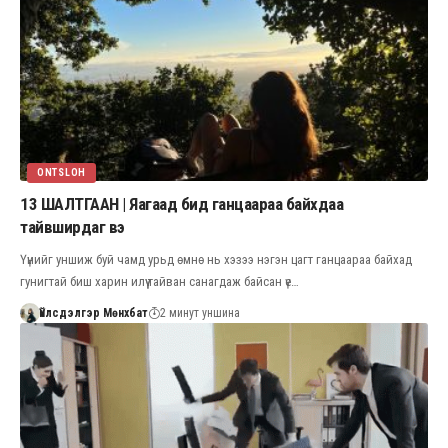
ONTSLOH
13 ШАЛТГААН | Яагаад бид ганцаараа байхдаа
тайвширдаг вэ
Үүнийг уншиж буй чамд урьд өмнө нь хэзээ нэгэн цагт ганцаараа байхад
гунигтай биш харин илүү тайван санагдаж байсан үе…
Үйлсдэлгэр Мөнхбат
2 минут уншина