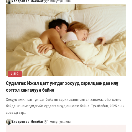
Үйлсдэлгэр Мөнхбат
2 минут уншина
JIJIG
Судалгаа: Ижил цагт унтдаг хосууд харилцаандаа илүү
сэтгэл хангалуун байна
Хосууд ижил цагт унтдаг байх нь харилцааны сэтгэл ханамж, ойр дотно
байдлыг нэмэгдүүлдгийг судалгаанууд онцолж байна. Тухайлбал, 2025 оны
аравдугаар…
Үйлсдэлгэр Мөнхбат
1 минут уншина