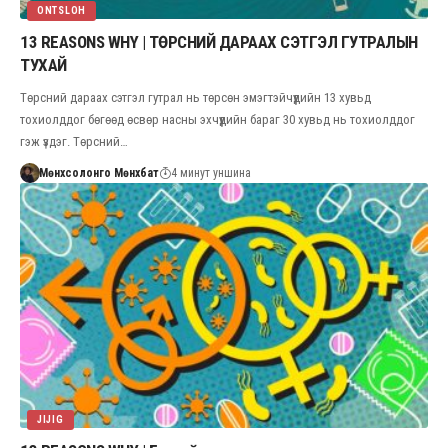
ONTSLOH
13 REASONS WHY | ТӨРСНИЙ ДАРААХ СЭТГЭЛ ГУТРАЛЫН
ТУХАЙ
Төрсний дараах сэтгэл гутрал нь төрсөн эмэгтэйчүүдийн 13 хувьд
тохиолддог бөгөөд өсвөр насны эхчүүдийн бараг 30 хувьд нь тохиолддог
гэж үздэг. Төрсний…
Мөнхсолонго Мөнхбат
4 минут уншина
JIJIG