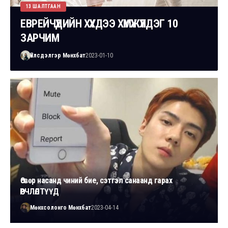
13 ШАЛТГААН
ЕВРЕЙЧҮҮДИЙН ХҮҮХДЭЭ ХҮМҮҮЖҮҮЛДЭГ 10
ЗАРЧИМ
Үйлсдэлгэр Мөнхбат
2023-01-10
Өсвөр насанд чиний бие, сэтгэл санаанд гарах
ӨӨРЧЛӨЛТҮҮД
Мөнхсолонго Мөнхбат
2023-04-14