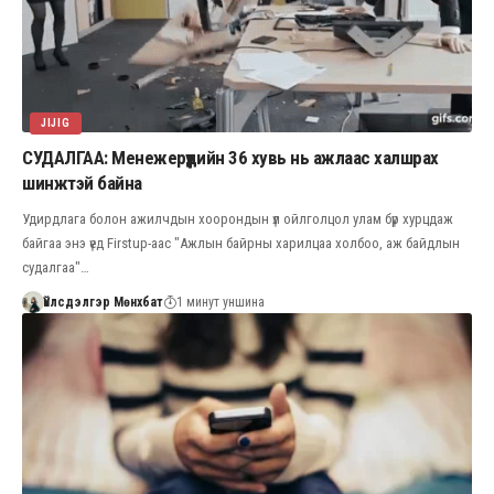
JIJIG
СУДАЛГАА: Менежерүүдийн 36 хувь нь ажлаас халшрах
шинжтэй байна
Удирдлага болон ажилчдын хоорондын үл ойлголцол улам бүр хурцдаж
байгаа энэ үед Firstup-аас "Ажлын байрны харилцаа холбоо, аж байдлын
судалгаа"…
Үйлсдэлгэр Мөнхбат
1 минут уншина