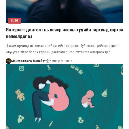
JIJIG
Интернет донтолт нь өсвөр насны хүүхдийн тархинд хэрхэн
нөлөөлдөг вэ
Цахим орчинд их хэмжээний цагийг өнгөрөөж буй өсвөр үеийнхэн түүнээс
илүү чухал зүйлс болох гэрийн даалгавар, гэр бүлтэйгээ өнгөрөөх цаг…
Мөнхсолонго Мөнхбат
2 минут уншина