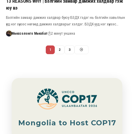
13 REASONS WHY | Бэлгийн замаар дамжих халдвар гэж
юу вэ
Бэлгийн замаар дамжих халдвар буюу БЗДХ гэдэг нь бэлгийн хавьтлын
үед нэг хүнээс нөгөөд дамжих халдварыг хэлдэг. БЗДХ-ууд нэг хүнээс…
Мөнхсолонго Мөнхбат
2 минут уншина
1
2
3
Mongolia to Host COP17