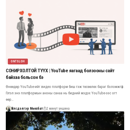
ONTSLOH
СОНИРХОЛТОЙ ТҮҮХ | YouTube яагаад болзооны сайт
байхаа больсон бэ
Өнөөдөр YouTube-ийг видео платформ биш гэж төсөөлөх бараг боломжгүй.
Гэтэл энэ платформын анхны санаа нь бидний мэдэх YouTube-ээс огт
өөр…
Үйлсдэлгэр Мөнхбат
2 минут уншина