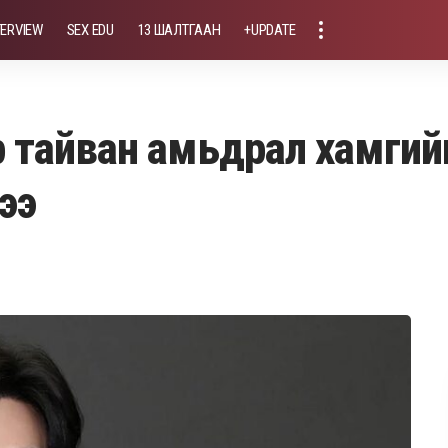
TERVIEW
SEX EDU
13 ШАЛТГААН
+UPDATE
 тайван амьдрал хамгий
ээ