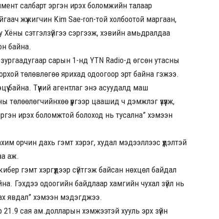
нмент салбарт эргэн ирэх боломжийн талаар
гаач жүжигчин Kim Sae-ron-той холбоотой маргаан,
 Су Хёны сэтгэлзүйгээ сэргээж, хэвийн амьдралдаа
он байна.
 зургаадугаар сарын 1-нд YTN Radio-д өгсөн утасны
орхой төлөвлөгөө ярихад одоогоор эрт байна гэжээ.
үү байна. Түүний агентлаг энэ асуудалд маш
төлөөлөгчийнхөө үүргээр цаашид ч дэмжлэг үзүүлж,
 эргэн ирэх боломжтой болоход нь тусална” хэмээн
им орчин дахь гэмт хэрэг, худал мэдээллээс үүдэлтэй
аа аж.
 кибер гэмт хэргүүдээр сүйтгэж байсан нөхцөл байдал
байна. Гэхдээ одоогийн байдлаар хамгийн чухал зүйл нь
лах явдал” хэмээн мэдэгджээ.
 21.9 сая ам.долларын хэмжээтэй хууль эрх зүйн