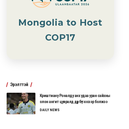
Mongolia to Host
COP17
Эрэлттэй
Криштиану Роналду анх удаа уран сайхны
олон ангит цувралд дүр бүтээхээр болжээ
DAILY NEWS