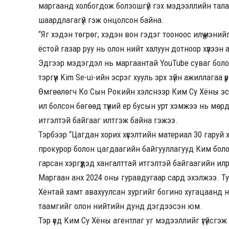
маргаанд холбогдож болзошгүй гэх мэдээллийн тала
шаардлагагүй гэж онцолсон байна.
“Яг хэдэн төгрөг, хэдэн вон гэдэг тооноос илүү үнэн
ёстой газар руу нь олон нийт халуун дотноор хүлээн а
Эдгээр мэдэгдэл нь маргаантай YouTube суваг болох 
тэргүүн Kim Se-ui-ийн эсрэг хууль эрх зүйн ажиллагаа
Өмгөөлөгч Ко Сын Рокийн хэлснээр Ким Су Хёны эср
ил болсон бөгөөд түүний ер бусын урт хэмжээ нь мө
итгэлтэй байгааг илтгэж байна гэжээ.
Тэрбээр “Цагдан хорих хүсэлтийн материал 30 гаруй 
прокурор болон цагдаагийн байгууллагууд Ким болон т
гарсан хэргүүдэд хангалттай итгэлтэй байгаагийн ил
Маргаан анх 2024 оны гуравдугаар сард эхэлжээ. Ту
Хёнтай хамт авахуулсан зургийг богино хугацаанд ни
таамгийг олон нийтийн дунд дэгдээсэн юм.
Тэр үед Ким Су Хёны агентлаг уг мэдээллийг үгүйсгэж