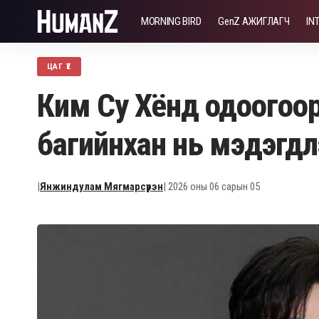
MORNING BIRD
GenZ АЖИГЛАГЧ
IN
ЦАГ ҮЕ
Ким Су Хёнд одоогоор
багийнхан нь мэдэгдл
|
Янжиндулам Мягмарсүрэн
| 2026 оны 06 сарын 05