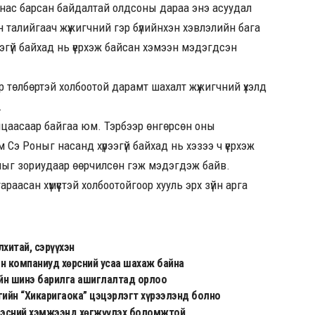
 нас барсан байдалтай олдсоны дараа энэ асуудал
н талийгаач жүжигчний гэр бүлийнхэн хэвлэлийн бага
эгүй байхад нь үерхэж байсан хэмээн мэдэгдсэн
өр төлбөртэй холбоотой дарамт шахалт жүжигчний үхэлд
.
яцаасаар байгаа юм. Тэрбээр өнгөрсөн оны
 Сэ Роныг насанд хүрээгүй байхад нь хэзээ ч үерхэж
иалыг зориудаар өөрчилсөн гэж мэдэгдэж байв.
раасан хүмүүстэй холбоотойгоор хууль эрх зүйн арга
лхитай, сэрүүхэн
н компаниуд хөрсний усаа шахаж байна
йн шинэ барилга ашиглалтад орлоо
гийн “Хикаригаока” цэцэрлэгт хүрээлэнд болно
дэсний хэмжээнд хөгжүүлэх боломжтой