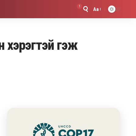
1
Aa
Font
Resizer
н хэрэгтэй гэж