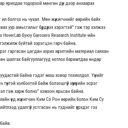
ар ярихдаа тодорхой мөнгөн дүн дээр анхаарах
ийг ил болгох нь чухал. Мөн жүжигчнийг өөрийн байх
вах уур амьсгалыг бүрдүүлэх хэрэгтэй” гэж тэр хэлжээ.
HoverLab буюу Garosero Research Institute-ийн
 үргэлжилж буйтай зэрэгцэн гарч байна.
эг гаргасан цагдан хорих хүсэлтийн материал саяхан
рдөн шалгах байгууллагууд нотлох баримтдаа өндөр
хуудастай байна гэдэг маш ховор тохиолдол. Үүнийг
үүнтэй холбоотой байж болзошгүй хүмүүсийн эсрэг
рэл гэж харж болно” хэмээн ярьсан байна.
хайн үед жүжигчин Ким Сэ Рон өөрийн болон Ким Су
йтлээд удалгүй устгасан нь тэднийг үерхдэг гэх
 байв.