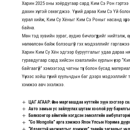
Харин 2025 оны хоёрдугаар сард Ким Сэ Рон гэртээ
дахин хүчтэй сөхөгджээ. Үүний дараа Ким Сэ Үй боло
хурал хийж, Ким Су Хёныг Ким Сэ Роныг насанд хүрэ
байна.
Мөн тэд хувийн зураг, аудио бичлэгүүдийг нийтэлж, 
нөлөөлсөн байж болзошгүй гэх мэдээллийг гаргажээ
Харин Ким Су Хён эдгээр буруутгалыг удаа дараа н
гуравдугаар сард хийсэн хэвлэлийн хурлын үеэр “Ким
байгаагүй” хэмээгээд чатны түүх болон бусад матер
Үүнээс хойш түүний хуульчдын баг дээрх мэдээллийг та
хэмжээ авч эхэлжээ.
ЦАГ АГААР: Өнөө маргаашдаа нутгийн зүүн хэсгээр са
Авто замын ус зайлуулах шугам хоолой руу барилгы
Баянхонгор аймгийн нэгдсэн эмнэлгийн амбулатори
“Go Mongolia” арга хэмжээ Япон Улсын Нэрима дүүр
“Идэвхтэй насжилтыг дэмжих” төвийн загварыг үн