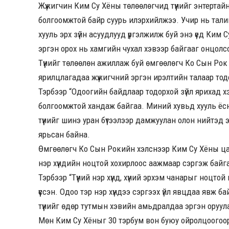
Жүжигчин Ким Су Хёны төлөөлөгчид түүнийг энтертай
болгоомжтой байр суурь илэрхийлжээ. Учир нь талий
хууль эрх зүйн асуудлууд үргэлжилж буй энэ үед Ким
эргэн орох нь хамгийн чухал хэвээр байгааг онцолс
Түүнийг төлөөлөн ажиллаж буй өмгөөлөгч Ко Сын Рок
ярилцлагадаа жүжигчний эргэн ирэлтийн талаар тод
Тэрбээр “Одоогийн байдлаар тодорхой зүйл ярихад хэц
болгоомжтой хандаж байгаа. Миний хувьд хууль ёсны 
түүнийг шинэ уран бүтээлээр дамжуулан олон нийтэд
ярьсан байна.
Өмгөөлөгч Ко Сын Рокийн хэлснээр Ким Су Хёны цах
нэр хүндийн ноцтой хохирлоос аажмаар сэргэж байг
Тэрбээр “Түүний нэр хүнд, хүний эрхэм чанарыг ноцтой
үүссэн. Одоо тэр нэр хүндээ сэргээх үйл явцдаа явж 
түүнийг өдөр тутмын хэвийн амьдралдаа эргэн оруу
Мөн Ким Су Хёныг 30 тэрбум вон буюу ойролцоогоор