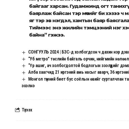
байгааг харсан. Гудамжинд огт танихг
баярлаж байсан тэр мөчийг би хэзээ ч
яг тэр эв нэгдэл, хамтын баяр баясга
Тиймээс энэ жилийн тэмцээний нэг хэ
байна” гэжээ.
СОНГУУЛЬ 2024 | БЗС-д холбогдсон ч дахин нэр дэвш
“Уб метро” төслийн байгаль орчин, нийгмийн нөлөөл
“Үр ашиг, ач холбогдолтой бодлогын зээлүүдийг дэ
Алба хаагчид 21 иргэний амь насыг аварч, 36 иргэн
Монгол түмний биет бус соёлын өвийг сурталчлан та
эхэлнэ
Түгээх