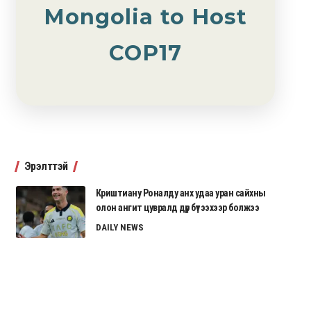
Mongolia to Host
COP17
Эрэлттэй
Криштиану Роналду анх удаа уран сайхны
олон ангит цувралд дүр бүтээхээр болжээ
DAILY NEWS