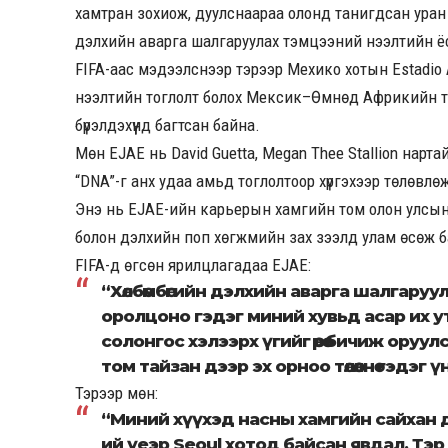
хамтран зохиож, дуулснаараа олонд танигдсан уран
дэлхийн аварга шалгаруулах тэмцээний нээлтийн ё
FIFA-аас мэдээлснээр тэрээр Мехико хотын Estadio
нээлтийн тоглолт болох Мексик–Өмнөд Африкийн то
бүрэлдэхүүнд багтсан байна.
Мөн EJAE нь David Guetta, Megan Thee Stallion нарт
“DNA”-г анх удаа амьд тоглолтоор хүргэхээр төлөвл
Энэ нь EJAE-ийн карьерын хамгийн том олон улсын т
болон дэлхийн поп хөгжмийн зах зээлд улам өсөж б
FIFA-д өгсөн ярилцлагадаа EJAE:
“Хөлбөмбөгийн дэлхийн аварга шалгару
оролцоно гэдэг миний хувьд асар их у
солонгос хэлээрх үгийг өөрөө бичиж оруу
том тайзан дээр эх орноо төлөөлнө гэдэг 
Тэрээр мөн:
“Миний хүүхэд насны хамгийн сайхан
ий үеэр Seoul хотод байсан явдал. Тэр ү