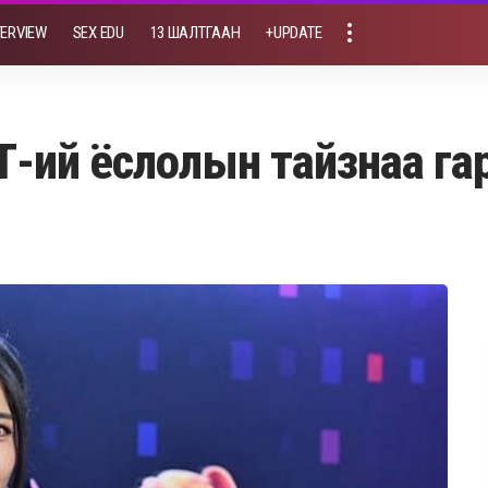
TERVIEW
SEX EDU
13 ШАЛТГААН
+UPDATE
ШТ-ий ёслолын тайзнаа г