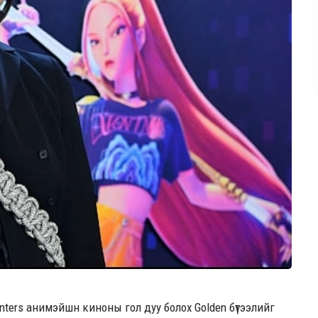
nters анимэйшн киноны гол дуу болох Golden бүтээлийг