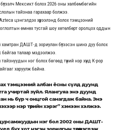
 бүтээлч Мексикт болох 2026 оны хөлбөмбөгийн
слолын тайзнаа гарахаар болжээ.
 Azteca цэнгэлдэх хүрээлэнд болох тэмцээний
глолтын өмнөх тусгай шоу хөтөлбөрт оролцох оддын
ай хамтран ДАШТ-д зориулан бүтээсэн шинэ дуу болох
өж байгаа талаар мэдээлжээ.
айзнуудын нэг болох бөгөөд түүний нэр хүнд K-pop
айгааг харуулж байна.
улах тэмцээний албан ёсны сүлд дуунд
тга учиртай зүйл. Ялангуяа энэ дуунд
лсан нь бүр ч онцгой санагдаж байна. Энэ
үнэхээр нэр төрийн хэрэг” хэмээн хэлжээ.
 дурсамжуудын нэг бол 2002 оны ДАШТ-
ед бүх хот нэгэн зорилгын төлөө нэгдэж