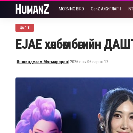
MORNING BIRD
GenZ АЖИГЛАГЧ
IN
ЦАГ ҮЕ
EJAE хөлбөмбөгийн ДА
|
Янжиндулам Мягмарсүрэн
| 2026 оны 06 сарын 12