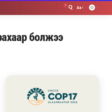
1
Aa
Font
Resizer
арахаар болжээ