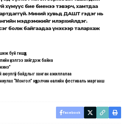
үй хүмүүс бие биенээ тэвэрч, хамтдаа
 мартдаггүй. Миний хувьд ДАШТ гэдэг нь
лангийн мэдрэмжийг илэрхийлдэг.
сэг болж байгаадаа үнэхээр талархаж
иж буй гишүүд
лийн үнэлгээ хийгдэж байна
мжинэ”
ий аюулгүй байдлыг ханган ажиллалаа
ниулах “Монгол” нүүдэлчин өвлийн фестиваль маргааш
Facebook