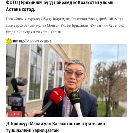
ФОТО | Ерөнхийлөгч Бүгд найрамдах Казахстан улсын
Астана хотод..
Ерөнхийлөгч У.Хүрэлсүх Бүгд Найрамдах Казахстан Улсад төрийн айлчлал
хийхээр хүрэлцэн ирлээ Монгол Улсын Ерөнхийлөгч Ухнаагийн Хүрэлсүх
Бүгд Найрамдах Казахстан Улсын…
HumanZ
4 минут уншина
JIJIG
Д.Баярхүү: Манай улс Казахстантай стратегийн
түншлэлийн харилцаатай