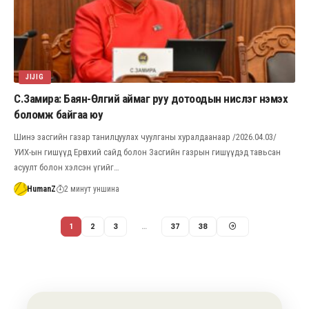
JIJIG
С.Замира: Баян-Өлгий аймаг руу дотоодын нислэг нэмэх
боломж байгаа юу
Шинэ засгийн газар танилцуулах чуулганы хуралдаанаар /2026.04.03/
УИХ-ын гишүүд Ерөнхий сайд болон Засгийн газрын гишүүдэд тавьсан
асуулт болон хэлсэн үгийг…
HumanZ
2 минут уншина
1
2
3
…
37
38