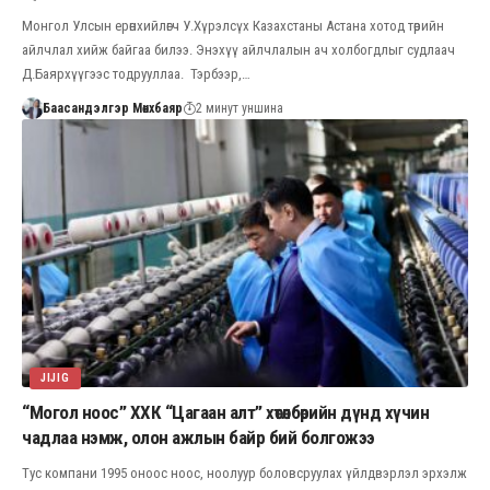
Монгол Улсын ерөнхийлөгч У.Хүрэлсүх Казахстаны Астана хотод төрийн
айлчлал хийж байгаа билээ. Энэхүү айлчлалын ач холбогдлыг судлаач
Д.Баярхүүгээс тодрууллаа. Тэрбээр,…
Баасандэлгэр Мөнхбаяр
2 минут уншина
JIJIG
“Могол ноос” ХХК “Цагаан алт” хөтөлбөрийн дүнд хүчин
чадлаа нэмж, олон ажлын байр бий болгожээ
Тус компани 1995 оноос ноос, ноолуур боловсруулах үйлдвэрлэл эрхэлж