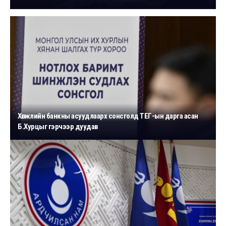
Хөгжлийн банкны асуудлаарх сонсголд ТЕГ-ын дарга асан
Б.Хурцыг гэрчээр дуудав