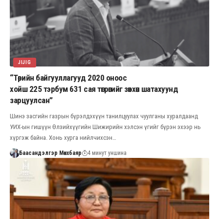
JIJIG
“Төрийн байгууллагууд 2020 оноос
хойш 225 тэрбум 631 сая төгрөгийг зөвхөн шатахуунд
зарцуулсан”
Шинэ засгийн газрын бүрэлдэхүүн танилцуулах чуулганы хуралдаанд
УИХ-ын гишүүн Өлзийхүүгийн Шижирийн хэлсэн үгийг бүрэн эхээр нь
хүргэж байна. Хонь хурга нийлчихсэн…
Баасандэлгэр Мөнхбаяр
4 минут уншина