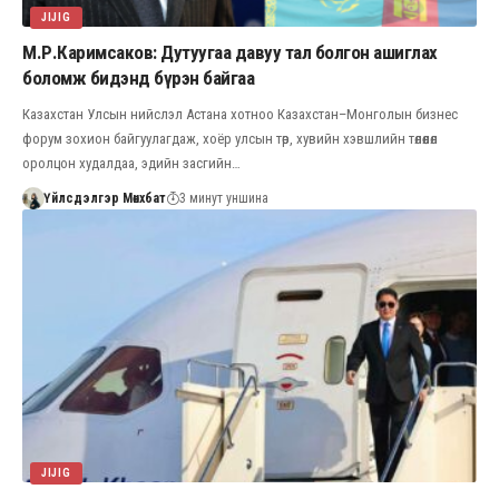
JIJIG
М.Р.Каримсаков: Дутуугаа давуу тал болгон ашиглах
боломж бидэнд бүрэн байгаа
Казахстан Улсын нийслэл Астана хотноо Казахстан–Монголын бизнес
форум зохион байгуулагдаж, хоёр улсын төр, хувийн хэвшлийн төлөөлөл
оролцон худалдаа, эдийн засгийн…
Үйлсдэлгэр Мөнхбат
3 минут уншина
JIJIG