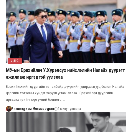
JIJIG
МУ-ын Ерөнхийлөгч У.Хүрэлсүх нийслэлийн Налайх дүүрэгт
ажиллаж иргэдтэй уулзлаа
Ерөнхийлөгчийг дүүргийн төв талбайд дүүргийн удирдлагууд болон Налайх
цэргийн хотхоны хүндэт харуул угтаж авлаа. Ерөнхийлөгч дүүргийн
иргэдэд төрийн тэргүүний бодлого,…
Янжиндулам Мягмарсүрэн
4 минут уншина