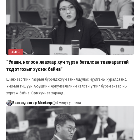
JIJIG
“Улаан, ногоон лаазаар хүч түрэн баталсан төсвөө яаралтай
тодотгохыг хүсэж байна”
Шинэ засгийн газрын бүрэлдэхүүн танилцуулах чуулганы хуралдаанд
УИХ-ын гишүүн Аюушийн Ариунзаяагийн хэлсэн үгийг бүрэн эхээр нь
хүргэж байна. Сөрөг хүчнээ хараад…
Баасандэлгэр Мөнхбаяр
4 минут уншина