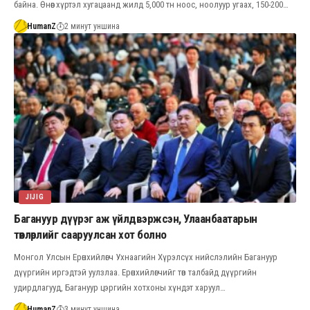
байна. Өнөөг хүртэл хугацаанд жилд 5,000 тн ноос, ноолуур угаах, 150-200…
HumanZ
2 минут уншина
JIJIG
Багануур дүүрэг аж үйлдвэржсэн, Улаанбаатарын
төвлөрлийг сааруулсан хот болно
Монгол Улсын Ерөнхийлөгч Ухнаагийн Хүрэлсүх нийслэлийн Багануур
дүүргийн иргэдтэй уулзлаа. Ерөнхийлөгчийг төв талбайд дүүргийн
удирдлагууд, Багануур цэргийн хотхоны хүндэт харуул…
HumanZ
3 минут уншина