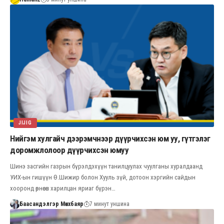
JIJIG
Нийгэм хулгайч дээрэмчнээр дүүрчихсэн юм уу, гүтгэлэг
доромжлолоор дүүрчихсэн юмуу
Шинэ засгийн газрын бүрэлдэхүүн танилцуулах чуулганы хуралдаанд
УИХ-ын гишүүн Ө.Шижир болон Хууль зүй, дотоон хэргийн сайдын
хооронд өрнөсөн харилцан яриаг бүрэн…
Баасандэлгэр Мөнхбаяр
7 минут уншина