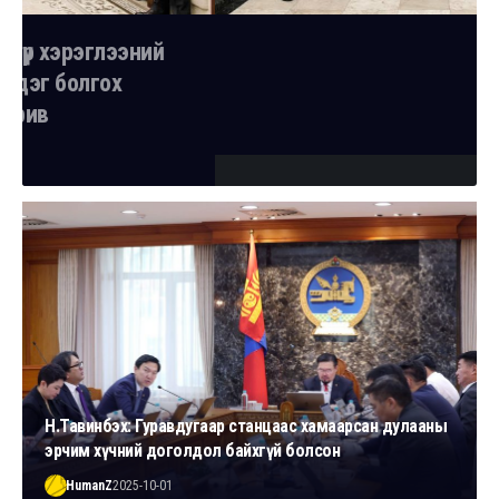
УЛС ТӨР
Монгол-Британийн парламентын хамтын
ажиллагааны уулзалт боллоо
HumanZ
2025-06-25
Н.Тавинбэх: Гуравдугаар станцаас хамаарсан дулааны
эрчим хүчний доголдол байхгүй болсон
HumanZ
2025-10-01