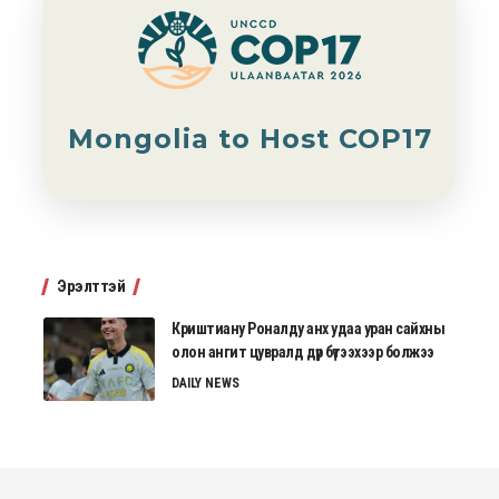
Mongolia to Host COP17
Эрэлттэй
Криштиану Роналду анх удаа уран сайхны
олон ангит цувралд дүр бүтээхээр болжээ
DAILY NEWS