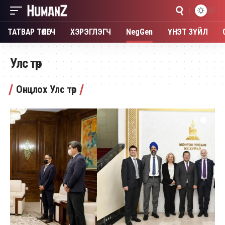
ТАТВАР ТӨЛӨГЧ
ХЭРЭГЛЭГЧ
NegGen
ҮНЭТ ЗҮЙЛ
Улс төр
Онцлох Улс төр