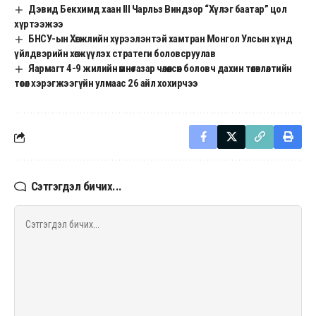
Дэвид Бекхимд хаан III Чарльз Виндзор “Хүлэг баатар” цол
хүртээжээ
БНСУ-ын Хөгжлийн хүрээлэнтэй хамтран Монгол Улсын хүнд
үйлдвэрийн хөгжүүлэх стратеги боловсруулав
Яармагт 4-9 жилийн өмнө газар чөлөөлсөн боловч дахин төлөвлөлтийн
төсөл хэрэгжээгүйн улмаас 26 айл хохирчээ
Сэтгэгдэл бичих...