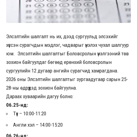
Элсэлтийн шалгалт нь их, дээд сургуульд элсэхийг
хүссэн сурагчдын мэдлэг, чадварыг үнэлэх чухал шалгуур
юм. Элсэлтийн шалгалтыг Боловсролын үнэлгээний төв
зохион байгуулдаг бөгөөд ерөнхий боловсролын
сургуулийн 12 дугаар ангийн сурагчид хамрагдана.
2026 оны Элсэлтийн шалгалтыг зургаадугаар сарын 25-
28-ны өдрүүдэд зохион байгуулна.
Дараах хуваарийн дагуу болно:
06.25-нд:
Түүх – 10:00-11:20
Англи хэл – 14:00-15:20
06.26-нд: