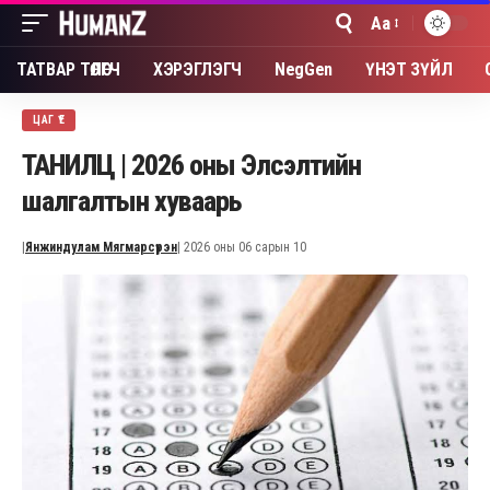
Aa
Font
Resizer
ТАТВАР ТӨЛӨГЧ
ХЭРЭГЛЭГЧ
NegGen
ҮНЭТ ЗҮЙЛ
ЦАГ ҮЕ
ТАНИЛЦ | 2026 оны Элсэлтийн
шалгалтын хуваарь
|
Янжиндулам Мягмарсүрэн
| 2026 оны 06 сарын 10