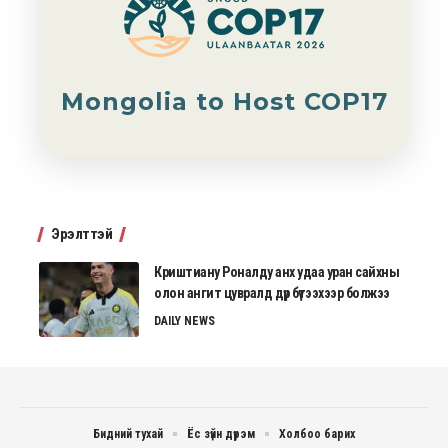
Mongolia to Host COP17
Эрэлттэй
Криштиану Роналду анх удаа уран сайхны
олон ангит цувралд дүр бүтээхээр болжээ
DAILY NEWS
Бидний тухай
Ёс зүйн дүрэм
Холбоо барих