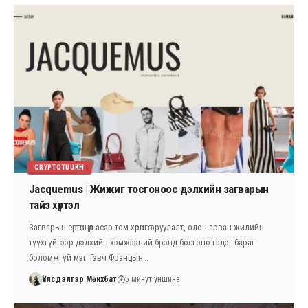
CRYPTOTUUKH
Jacquemus | Жижиг тосгоноос дэлхийн загварын
тайз хүртэл
Загварын ертөнцөд асар том хөрөнгө оруулалт, олон арван жилийн
түүхгүйгээр дэлхийн хэмжээний брэнд босгоно гэдэг бараг
боломжгүй мэт. Гэвч Францын…
Үйлсдэлгэр Мөнхбат
5 минут уншина