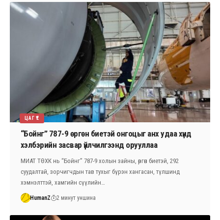
ЦАГ ҮЕ
“Бойнг” 787-9 өргөн биетэй онгоцыг анх удаа хүнд
хэлбэрийн засвар үйлчилгээнд орууллаа
МИАТ ТӨХК нь “Бойнг” 787-9 холын зайны, өргөн биетэй, 292
суудалтай, зорчигчдын тав тухыг бүрэн хангасан, түлшинд
хэмнэлттэй, хамгийн сүүлийн…
HumanZ
2 минут уншина