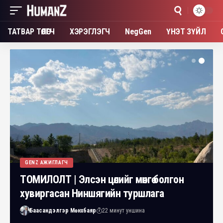
ТАТВАР ТӨЛӨГЧ
ХЭРЭГЛЭГЧ
NegGen
ҮНЭТ ЗҮЙЛ
GENZ АЖИГЛАГЧ
ТОМИЛОЛТ | Элсэн цөлийг мөнгө болгон
хувиргасан Ниншягийн туршлага
Баасандэлгэр Мөнхбаяр
22 минут уншина