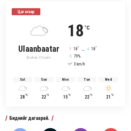
Цаг агаар
18
°C
Ulaanbaatar
°
°
18
_
18
79%
Broken Clouds
3 km/h
Sat
Sun
Mon
Tue
Wed
°C
°C
°C
°C
°C
28
22
15
22
21
Биднийг дагаарай.