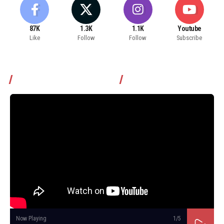
87K
1.3K
1.1K
Youtube
Like
Follow
Follow
Subscribe
Томчуудаас асууя нэвтрүүлэг
Now Playing
1
/5