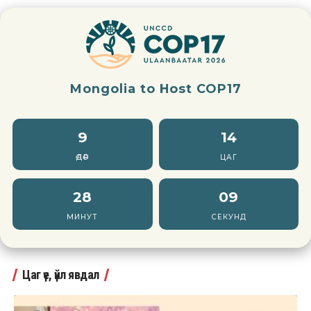
Mongolia to Host COP17
9
14
ӨДӨР
ЦАГ
28
07
МИНУТ
СЕКУНД
Цаг үе, үйл явдал