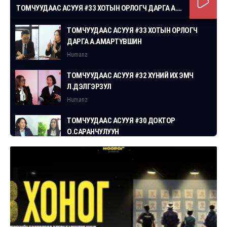
ТОМЧУУДААС АСУУЯ #33 ХОТЫН ОРЛОГЧ ДАРГА А.АМАРТҮВШИН
ТОМЧУУДААС АСУУЯ #33 ХОТЫН ОРЛОГЧ
ДАРГА А.АМАРТҮВШИН
Humanz
ТОМЧУУДААС АСУУЯ #32 ХҮНИЙ ИХ ЭМЧ
Л.ДЭЛГЭРЗУЛ
Humanz
ТОМЧУУДААС АСУУЯ #30 ДОКТОР
О.САРАНЧУЛУУН
Humanz
ТОМЧУУДААС АСУУЯ #29 СГЗ С.ЦОГТБАЯР
Humanz
ТОМЧУУДААС АСУУЯ #28 ХУУЛЬЧ
Г.ЭРДЭНЭБАТ
Humanz