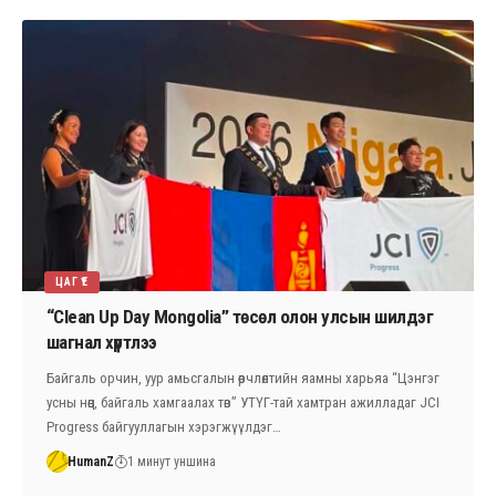
ЦАГ ҮЕ
“Clean Up Day Mongolia” төсөл олон улсын шилдэг
шагнал хүртлээ
Байгаль орчин, уур амьсгалын өөрчлөлтийн яамны харьяа “Цэнгэг
усны нөөц, байгаль хамгаалах төв” УТҮГ-тай хамтран ажилладаг JCI
Progress байгууллагын хэрэгжүүлдэг…
HumanZ
1 минут уншина