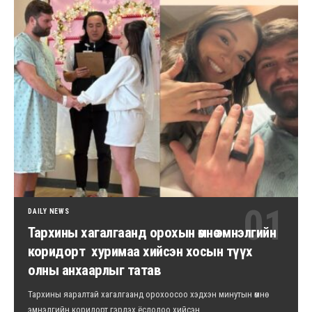
DAILY NEWS
Тархины хагалгаанд орохын өмнө эмнэлгийн
коридорт хуримаа хийсэн хосын түүх
олны анхаарлыг татав
Тархины яаралтай хагалгаанд орохоосоо хэдхэн минутын өмнө
эмнэлгийн коридорт гэрлэх ёслолоо хийсэн…