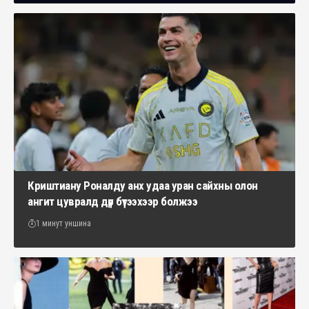
Криштиану Роналду анх удаа уран сайхны олон
ангит цувралд дүр бүтээхээр болжээ
1 минут уншина