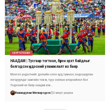
CRYPTOTUUKH
НААДАМ | Тусгаар тогтнол, бүрэн эрхт байдлыг
бэлгэдсэн үндэсний уламжлалт их баяр
Монгол үндэстнийг дэлхийн олон ард түмнээс ондоошуулан
ялгаруулдаг хамгийн том өв, түүх соёлын илэрхийлэл бол
Үндэсний их баяр наадам юм.…
Янжиндулам Мягмарсүрэн
3 минут уншина