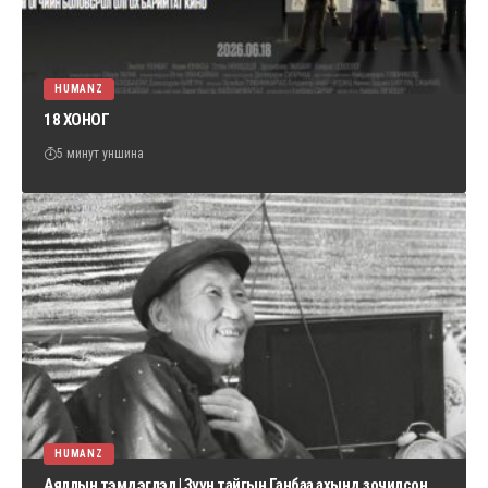
HUMANZ
18 ХОНОГ
5 минут уншина
HUMANZ
Аяллын тэмдэглэл | Зүүн тайгын Ганбаа ахынд зочилсон