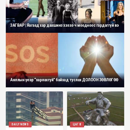
ЗАГВАР | Яагаад хар даашинз хэзээ ч моодноос гардаггүй вэ
Аяллын үеэр “харлахгүй” байхад туслах ДОЛООН ЗӨВЛӨГӨӨ
DAILY NEWS
ЦАГ ҮЕ