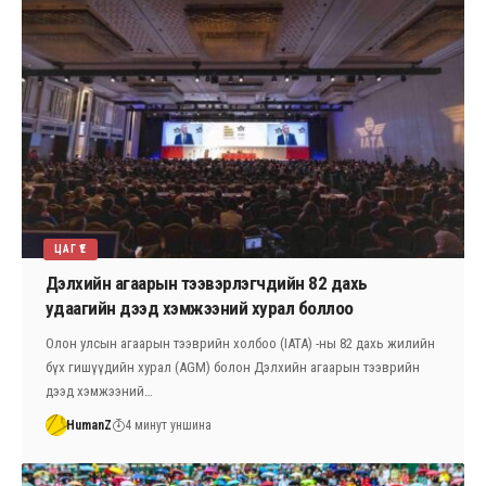
ЦАГ ҮЕ
Дэлхийн агаарын тээвэрлэгчдийн 82 дахь
удаагийн дээд хэмжээний хурал боллоо
Олон улсын агаарын тээврийн холбоо (IATA) -ны 82 дахь жилийн
бүх гишүүдийн хурал (AGM) болон Дэлхийн агаарын тээврийн
дээд хэмжээний…
HumanZ
4 минут уншина