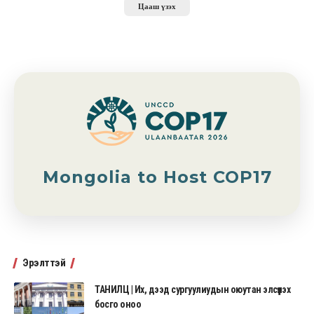
Цааш үзэх
Mongolia to Host COP17
Эрэлттэй
ТАНИЛЦ | Их, дээд сургуулиудын оюутан элсүүлэх
босго оноо