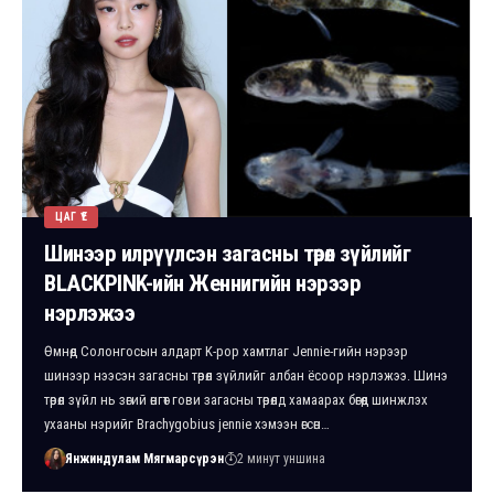
ЦАГ ҮЕ
Шинээр илрүүлсэн загасны төрөл зүйлийг
BLACKPINK-ийн Женнигийн нэрээр
нэрлэжээ
Өмнөд Солонгосын алдарт K-pop хамтлаг Jennie-гийн нэрээр
шинээр нээсэн загасны төрөл зүйлийг албан ёсоор нэрлэжээ. Шинэ
төрөл зүйл нь зөгий өнгөт гови загасны төрөлд хамаарах бөгөөд шинжлэх
ухааны нэрийг Brachygobius jennie хэмээн өгсөн…
Янжиндулам Мягмарсүрэн
2 минут уншина