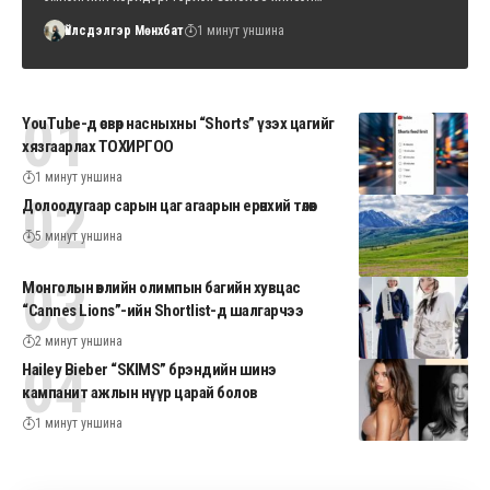
Үйлсдэлгэр Мөнхбат
1 минут уншина
YouTube-д өсвөр насныхны “Shorts” үзэх цагийг
хязгаарлах ТОХИРГОО
1 минут уншина
Долоодугаар сарын цаг агаарын ерөнхий төлөв
5 минут уншина
Монголын өвлийн олимпын багийн хувцас
“Cannes Lions”-ийн Shortlist-д шалгарчээ
2 минут уншина
Hailey Bieber “SKIMS” брэндийн шинэ
кампанит ажлын нүүр царай болов
1 минут уншина