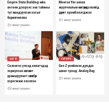
Empire State Building-ийн
Монгол Улс аялал
антенн дээрээс энх тайвны
жуулчлалын өсөлтөөрөө дэлхийд
туг мандуулсан хосыг
дөрөвт эрэмбэлэгджээ
баривчиллаа
1 минут уншина
1 минут уншина
ЦАГ ҮЕ
+UPDATE
Солонгос улсад аялагчдад
Gen Z үеийнхэн дундах
зориулсан хөнгөлөлт
шинэ трэнд: Analog Bag
урамшуулалт хөтөлбөр
1 минут уншина
хэрэгжиж эхэллээ
3 минут уншина