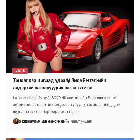
ЦАГ ҮЕ
Тансаг харш аваад удаагүй Лиса Ferrari-ийн
алдартай загваруудын нэгээс авчээ
Lalisa Manobal буюу BLACKPINK хамтлагийн Лиса шинэ тансаг
автомашинаа олон нийтэд дэлгэн үзүүлж, цахим орчинд дахин
шуугиан тарилаа. Тэрбээр даваа гарагт…
Янжиндулам Мягмарсүрэн
2 минут уншина