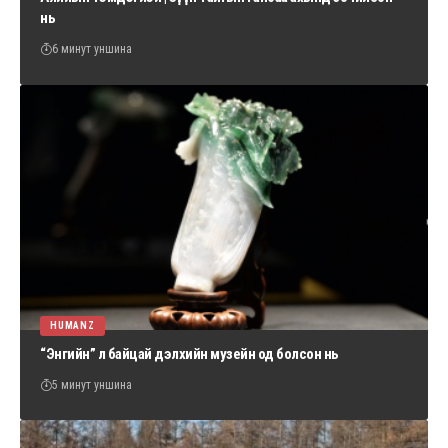
нь
6 минут уншина
HUMANZ
“Энгийн” л байцай дэлхийн музейн од болсон нь
5 минут уншина