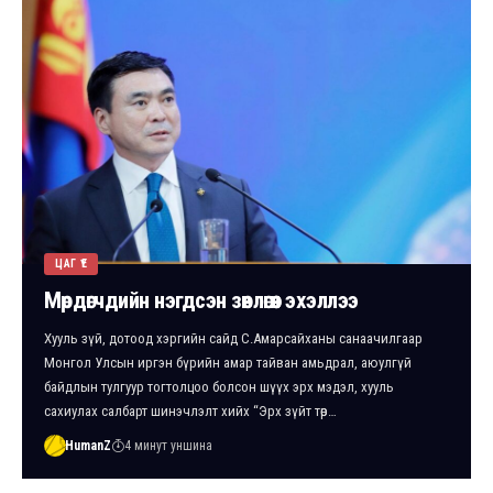
ЦАГ ҮЕ
Мөрдөгчдийн нэгдсэн зөвлөгөөн эхэллээ
Хууль зүй, дотоод хэргийн сайд С.Амарсайханы санаачилгаар
Монгол Улсын иргэн бүрийн амар тайван амьдрал, аюулгүй
байдлын тулгуур тогтолцоо болсон шүүх эрх мэдэл, хууль
сахиулах салбарт шинэчлэлт хийх “Эрх зүйт төр…
HumanZ
4 минут уншина