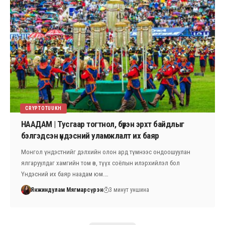
CRYPTOTUUKH
НААДАМ | Тусгаар тогтнол, бүрэн эрхт байдлыг
бэлгэдсэн үндэсний уламжлалт их баяр
Монгол үндэстнийг дэлхийн олон ард түмнээс ондоошуулан
ялгаруулдаг хамгийн том өв, түүх соёлын илэрхийлэл бол
Үндэсний их баяр наадам юм.…
Янжиндулам Мягмарсүрэн
3 минут уншина