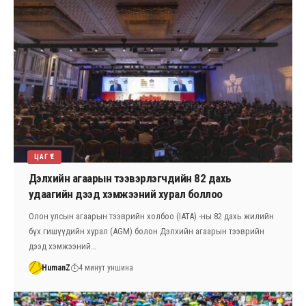
ЦАГ ҮЕ
Дэлхийн агаарын тээвэрлэгчдийн 82 дахь
удаагийн дээд хэмжээний хурал боллоо
Олон улсын агаарын тээврийн холбоо (IATA) -ны 82 дахь жилийн
бүх гишүүдийн хурал (AGM) болон Дэлхийн агаарын тээврийн
дээд хэмжээний…
HumanZ
4 минут уншина