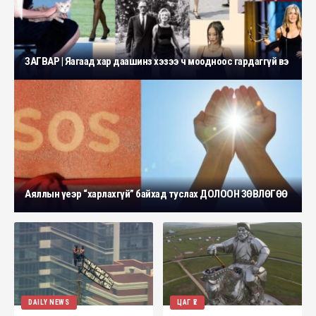
ЗАГВАР | Яагаад хар даашинз хэзээ ч моодноос гардаггүй вэ
Аяллын үеэр “харлахгүй” байхад туслах ДОЛООН ЗӨВЛӨГӨӨ
DAILY NEWS
ЦАГ ҮЕ