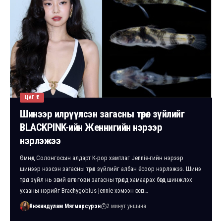
ЦАГ ҮЕ
Шинээр илрүүлсэн загасны төрөл зүйлийг
BLACKPINK-ийн Женнигийн нэрээр
нэрлэжээ
Өмнөд Солонгосын алдарт K-pop хамтлаг Jennie-гийн нэрээр
шинээр нээсэн загасны төрөл зүйлийг албан ёсоор нэрлэжээ. Шинэ
төрөл зүйл нь зөгий өнгөт гови загасны төрөлд хамаарах бөгөөд шинжлэх
ухааны нэрийг Brachygobius jennie хэмээн өгсөн…
Янжиндулам Мягмарсүрэн
2 минут уншина