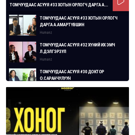
ТОМЧУУДААС АСУУЯ #33 ХОТЫН ОРЛОГЧ ДАРГА А.АМАРТҮВШИН
ТОМЧУУДААС АСУУЯ #33 ХОТЫН ОРЛОГЧ
ДАРГА А.АМАРТҮВШИН
Humanz
ТОМЧУУДААС АСУУЯ #32 ХҮНИЙ ИХ ЭМЧ
Л.ДЭЛГЭРЗУЛ
Humanz
ТОМЧУУДААС АСУУЯ #30 ДОКТОР
О.САРАНЧУЛУУН
Humanz
ТОМЧУУДААС АСУУЯ #29 СГЗ С.ЦОГТБАЯР
Humanz
ТОМЧУУДААС АСУУЯ #28 ХУУЛЬЧ
Г.ЭРДЭНЭБАТ
Humanz