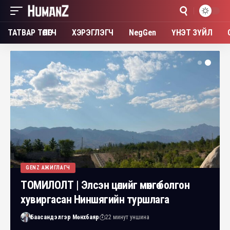
ТАТВАР ТӨЛӨГЧ
ХЭРЭГЛЭГЧ
NegGen
ҮНЭТ ЗҮЙЛ
GENZ АЖИГЛАГЧ
ТОМИЛОЛТ | Элсэн цөлийг мөнгө болгон
хувиргасан Ниншягийн туршлага
Баасандэлгэр Мөнхбаяр
22 минут уншина