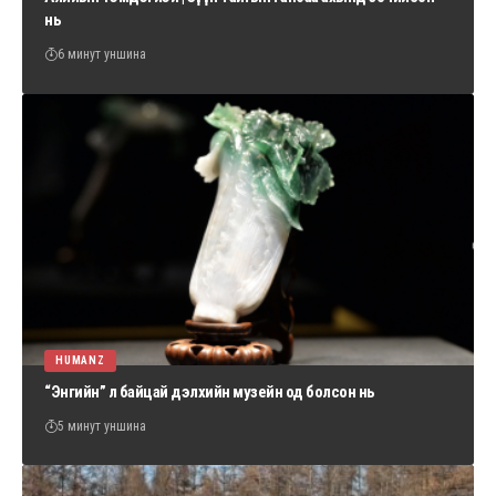
нь
6 минут уншина
HUMANZ
“Энгийн” л байцай дэлхийн музейн од болсон нь
5 минут уншина