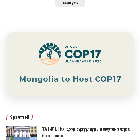
Цааш үзэх
Mongolia to Host COP17
Эрэлттэй
ТАНИЛЦ | Их, дээд сургуулиудын оюутан элсүүлэх
босго оноо