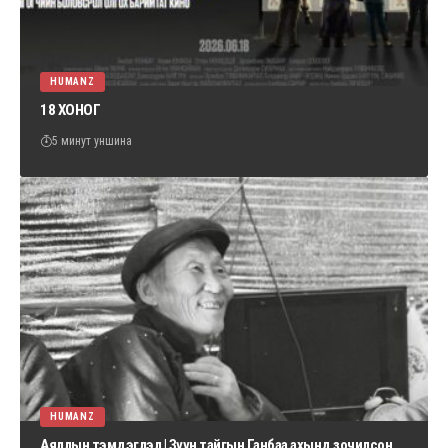
HUMANZ
18 ХОНОГ
5 минут уншина
HUMANZ
Аяллын тэмдэглэл | Зүүн тайгын Ганбаа ахынд зочилсон