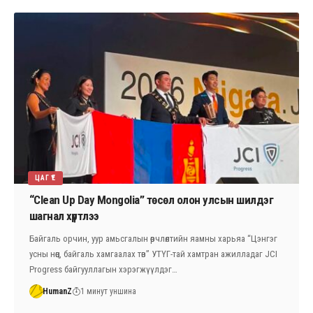
ЦАГ ҮЕ
“Clean Up Day Mongolia” төсөл олон улсын шилдэг
шагнал хүртлээ
Байгаль орчин, уур амьсгалын өөрчлөлтийн яамны харьяа “Цэнгэг
усны нөөц, байгаль хамгаалах төв” УТҮГ-тай хамтран ажилладаг JCI
Progress байгууллагын хэрэгжүүлдэг…
HumanZ
1 минут уншина