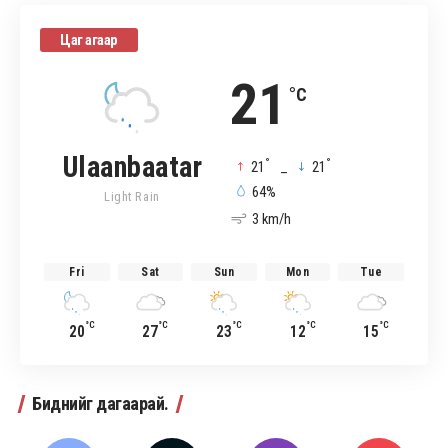
Цаг агаар
21
°C
Ulaanbaatar
°
°
21
_
21
64%
Light Rain
3 km/h
Fri
Sat
Sun
Mon
Tue
°C
°C
°C
°C
°C
20
27
23
12
15
Биднийг дагаарай.