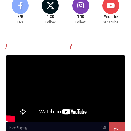
87K
1.3K
1.1K
Youtube
Like
Follow
Follow
Subscribe
Томчуудаас асууя нэвтрүүлэг
Now Playing
1
/5