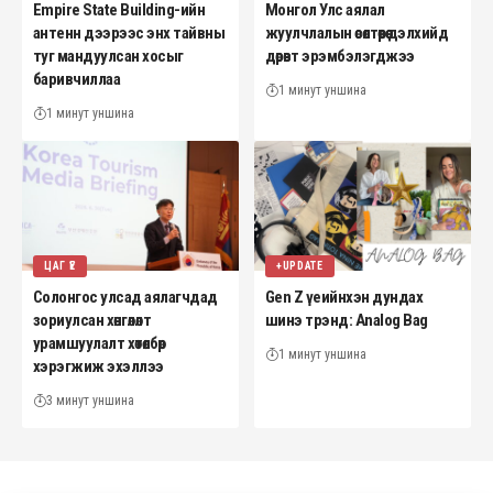
Empire State Building-ийн
Монгол Улс аялал
антенн дээрээс энх тайвны
жуулчлалын өсөлтөөрөө дэлхийд
туг мандуулсан хосыг
дөрөвт эрэмбэлэгджээ
баривчиллаа
1 минут уншина
1 минут уншина
ЦАГ ҮЕ
+UPDATE
Солонгос улсад аялагчдад
Gen Z үеийнхэн дундах
зориулсан хөнгөлөлт
шинэ трэнд: Analog Bag
урамшуулалт хөтөлбөр
1 минут уншина
хэрэгжиж эхэллээ
3 минут уншина