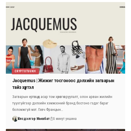
CRYPTOTUUKH
Jacquemus | Жижиг тосгоноос дэлхийн загварын
тайз хүртэл
Загварын ертөнцөд асар том хөрөнгө оруулалт, олон арван жилийн
түүхгүйгээр дэлхийн хэмжээний брэнд босгоно гэдэг бараг
боломжгүй мэт. Гэвч Францын…
Үйлсдэлгэр Мөнхбат
5 минут уншина