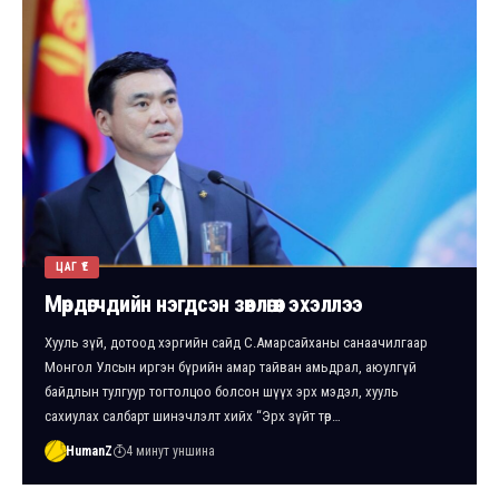
ЦАГ ҮЕ
Мөрдөгчдийн нэгдсэн зөвлөгөөн эхэллээ
Хууль зүй, дотоод хэргийн сайд С.Амарсайханы санаачилгаар
Монгол Улсын иргэн бүрийн амар тайван амьдрал, аюулгүй
байдлын тулгуур тогтолцоо болсон шүүх эрх мэдэл, хууль
сахиулах салбарт шинэчлэлт хийх “Эрх зүйт төр…
HumanZ
4 минут уншина