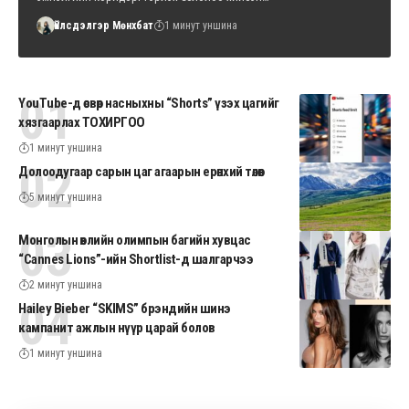
Үйлсдэлгэр Мөнхбат
1 минут уншина
YouTube-д өсвөр насныхны “Shorts” үзэх цагийг
хязгаарлах ТОХИРГОО
1 минут уншина
Долоодугаар сарын цаг агаарын ерөнхий төлөв
5 минут уншина
Монголын өвлийн олимпын багийн хувцас
“Cannes Lions”-ийн Shortlist-д шалгарчээ
2 минут уншина
Hailey Bieber “SKIMS” брэндийн шинэ
кампанит ажлын нүүр царай болов
1 минут уншина