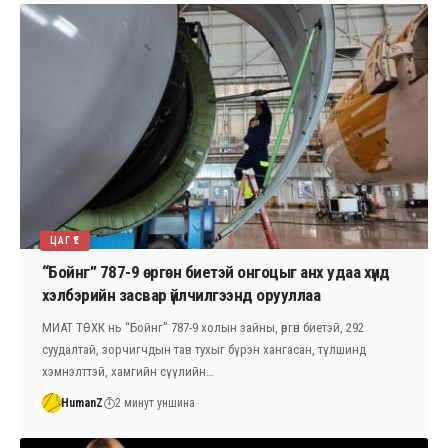
ЦАГ ҮЕ
“Бойнг” 787-9 өргөн биетэй онгоцыг анх удаа хүнд
хэлбэрийн засвар үйлчилгээнд орууллаа
МИАТ ТӨХК нь “Бойнг” 787-9 холын зайны, өргөн биетэй, 292
суудалтай, зорчигчдын тав тухыг бүрэн хангасан, түлшинд
хэмнэлттэй, хамгийн сүүлийн…
HumanZ
2 минут уншина