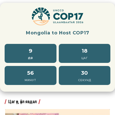
Mongolia to Host COP17
9
18
ӨДӨР
ЦАГ
56
29
МИНУТ
СЕКУНД
Цаг үе, үйл явдал