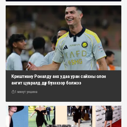
Криштиану Роналду анх удаа уран сайхны олон
ангит цувралд дүр бүтээхээр болжээ
1 минут уншина