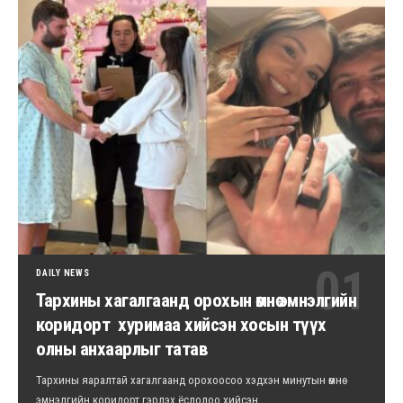
DAILY NEWS
Тархины хагалгаанд орохын өмнө эмнэлгийн
коридорт хуримаа хийсэн хосын түүх
олны анхаарлыг татав
Тархины яаралтай хагалгаанд орохоосоо хэдхэн минутын өмнө
эмнэлгийн коридорт гэрлэх ёслолоо хийсэн…