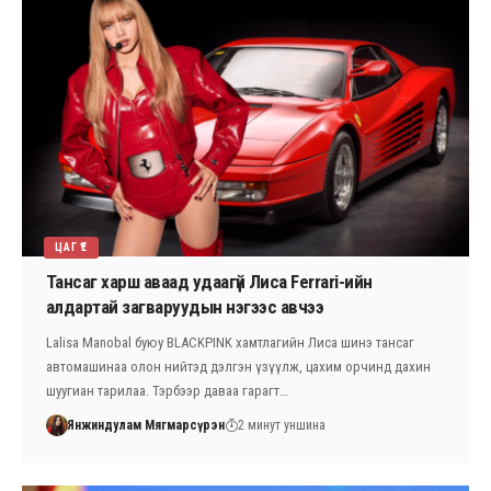
ЦАГ ҮЕ
Тансаг харш аваад удаагүй Лиса Ferrari-ийн
алдартай загваруудын нэгээс авчээ
Lalisa Manobal буюу BLACKPINK хамтлагийн Лиса шинэ тансаг
автомашинаа олон нийтэд дэлгэн үзүүлж, цахим орчинд дахин
шуугиан тарилаа. Тэрбээр даваа гарагт…
Янжиндулам Мягмарсүрэн
2 минут уншина