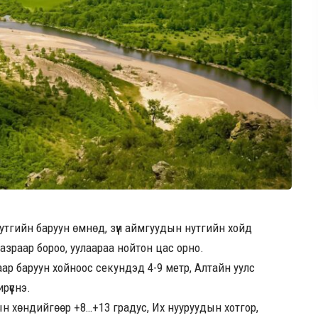
утгийн баруун өмнөд, зүүн аймгуудын нутгийн хойд
азраар бороо, уулаараа нойтон цас орно.
аар баруун хойноос секундэд 4-9 метр, Алтайн уулс
рүүснэ.
ын хөндийгөөр +8…+13 градус, Их нууруудын хотгор,