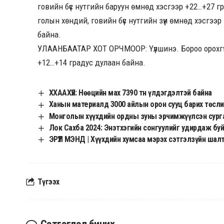
говийн бүс нутгийн баруун өмнөд хэсгээр +22…+27 гр
голын хөндий, говийн бүс нутгийн зүүн өмнөд хэсгээ
байна.
УЛААНБААТАР ХОТ ОРЧМООР: Үүлшинэ. Бороо орохгүй.
+12…+14 градус дулаан байна.
ХХААХҮЯ: Нөөцийн мах 7390 тн үлдэгдэлтэй байна
Ханын материалд 3000 айлын орон сууц барих төсли
Монголын хүүхдийн ордны зуны эрчимжүүлсэн сург
Лок Сахба 2024: Энэтхэгийн сонгуулийг удирдаж бу
ЭРҮҮЛ МЭНД | Хүүхдийн хумсаа мэрэх сэтгэлзүйн шал
Түгээх