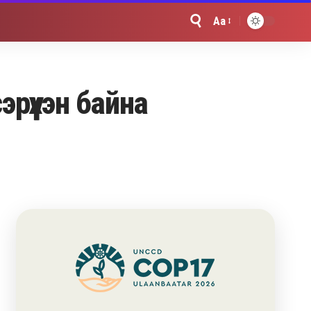
Aa
Font
Resizer
рүүхэн байна