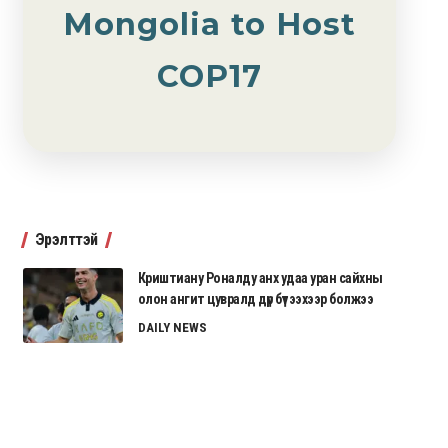
Mongolia to Host
COP17
Эрэлттэй
Криштиану Роналду анх удаа уран сайхны
олон ангит цувралд дүр бүтээхээр болжээ
DAILY NEWS