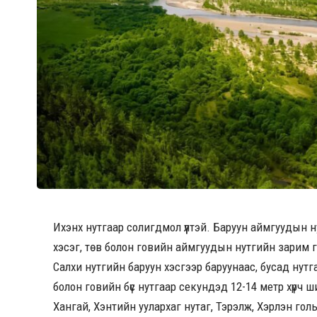
Ихэнх нутгаар солигдмол үүлтэй. Баруун аймгуудын н
хэсэг, төв болон говийн аймгуудын нутгийн зарим г
Салхи нутгийн баруун хэсгээр баруунаас, бусад нутг
болон говийн бүс нутгаар секундэд 12-14 метр хүрч ши
Хангай, Хэнтийн уулархаг нутаг, Тэрэлж, Хэрлэн гол