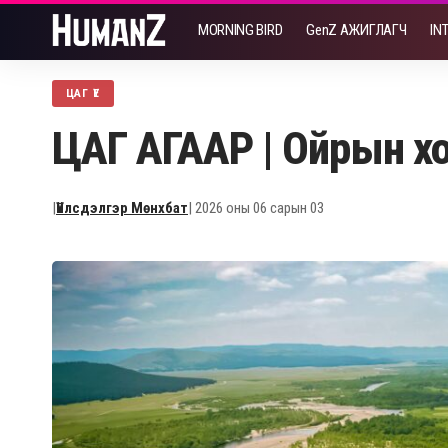
MORNING BIRD
GenZ АЖИГЛАГЧ
IN
ЦАГ ҮЕ
ЦАГ АГААР | Ойрын хон
|
Үйлсдэлгэр Мөнхбат
| 2026 оны 06 сарын 03