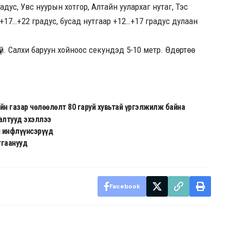
адус, Увс нуурын хотгор, Алтайн уулархаг нутаг, Тэс
р +17…+22 градус, бусад нутгаар +12…+17 градус дулаан
 Салхи баруун хойноос секундэд 5-10 метр. Өдөртөө
йн газар чөлөөлөлт 80 гаруй хувьтай үргэлжилж байна
алтууд эхэллээ
й инфлүүнсэрүүд
тгаанууд
Facebook