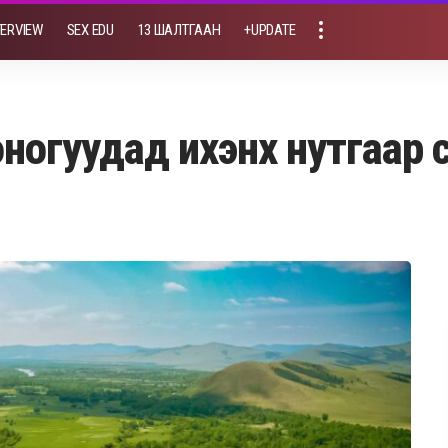
TERVIEW
SEX EDU
13 ШАЛТГААН
+UPDATE
огуудад ихэнх нутгаар сэ