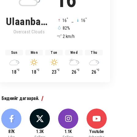
16
Ulaanbaatar
°
°
16
_
16
82%
Overcast Clouds
2 km/h
Sun
Mon
Tue
Wed
Thu
°C
°C
°C
°C
°C
18
18
23
26
26
Биднийг дагаарай.
87K
1.3K
1.1K
Youtube