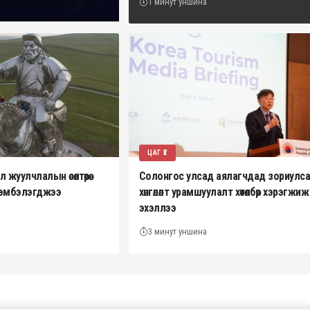
1 минут уншина
ЦАГ ҮЕ
жуулчлалын өсөлтөөрөө
Солонгос улсад аялагчдад зориулс
эрэмбэлэгджээ
хөнгөлөлт урамшуулалт хөтөлбөр хэрэгжиж
эхэллээ
3 минут уншина