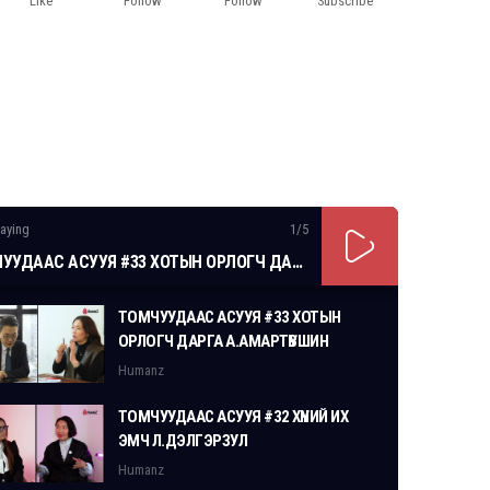
Like
Follow
Follow
Subscribe
aying
1
/5
ТОМЧУУДААС АСУУЯ #33 ХОТЫН ОРЛОГЧ ДАРГА А.АМАРТҮВШИН
ТОМЧУУДААС АСУУЯ #33 ХОТЫН
ОРЛОГЧ ДАРГА А.АМАРТҮВШИН
Humanz
ТОМЧУУДААС АСУУЯ #32 ХҮНИЙ ИХ
ЭМЧ Л.ДЭЛГЭРЗУЛ
Humanz