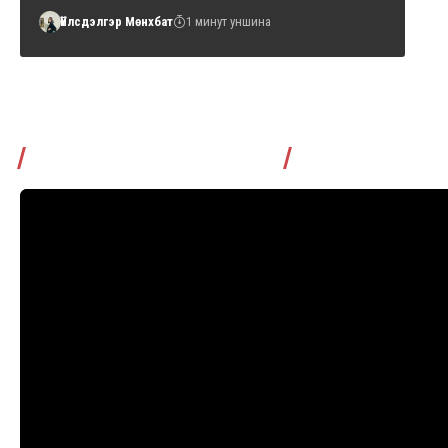
Үйлсдэлгэр Мөнхбат
1 минут уншина
Томчуудаас асууя нэвтрүүлэг