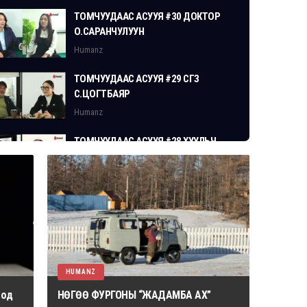
ТОМЧУУДААС АСУУЯ #30 ДОКТОР
О.САРАНЧУЛУУН
Humanz
ТОМЧУУДААС АСУУЯ #29 СГЗ
С.ЦОГТБАЯР
Humanz
ТОМЧУУДААС АСУУЯ #28 ХУУЛЬЧ
Г.ЭРДЭНЭБАТ
Humanz
HUMANZ
 од
НӨГӨӨ ФУРГОНЫ “ЖАДАМБА АХ”