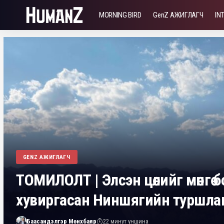
MORNING BIRD
GenZ АЖИГЛАГЧ
IN
GENZ АЖИГЛАГЧ
ТОМИЛОЛТ | Элсэн цөлийг мөнгө 
хувиргасан Ниншягийн туршла
Баасандэлгэр Мөнхбаяр
22 минут уншина