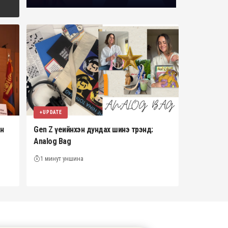
+UPDATE
ан
Gen Z үеийнхэн дундах шинэ трэнд:
Analog Bag
1 минут уншина