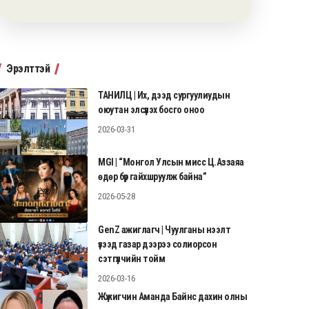
Эрэлттэй
ТАНИЛЦ | Их, дээд сургуулиудын
оюутан элсүүлэх босго оноо
2026-03-31
MGI | “Монгол Улсын мисс Ц.Аззаяа
өдөр бүр гайхшруулж байна”
2026-05-28
GenZ ажиглагч | Чуулганы нээлт
үзээд газар дээрээ солиорсон
сэтгүүлчийн тойм
2026-03-16
Жүжигчин Аманда Байнс дахин олны