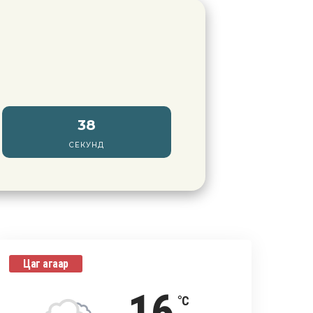
36
СЕКУНД
Цаг агаар
°C