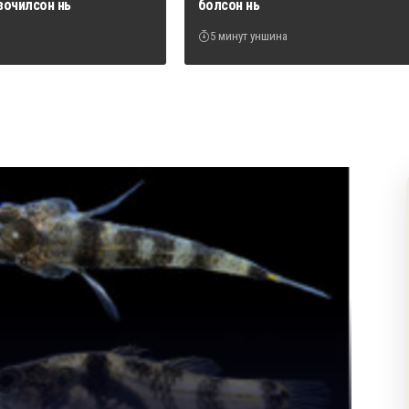
зочилсон нь
болсон нь
5 минут уншина