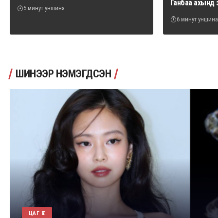
Ганбаа ахынд 
5 минут уншина
6 минут уншина
ШИНЭЭР НЭМЭГДСЭН
ЦАГ ҮЕ