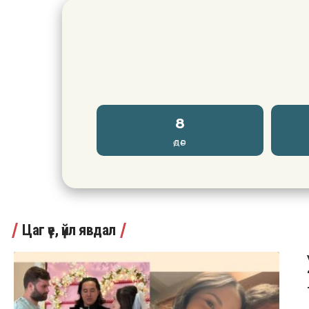
8
ӨДӨР
Цаг үе, үйл явдал