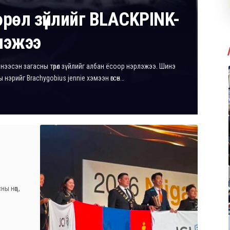
өрөл зүйлийг BLACKPINK-
лэжээ
нээсэн загасны төрөл зүйлийг албан ёсоор нэрлэжээ. Шинэ
аны нэрийг Brachygobius jennie хэмээн өгсөн…
ы нөөц,