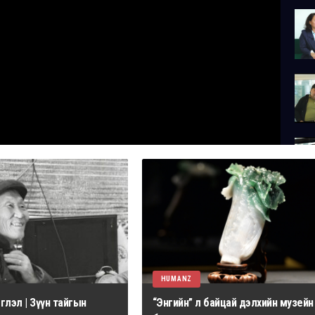
HUMANZ
лэл | Зүүн тайгын
“Энгийн” л байцай дэлхийн музейн