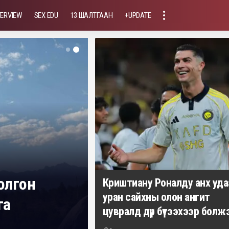
TERVIEW
SEX EDU
13 ШАЛТГААН
+UPDATE
болгон
Криштиану Роналду анх уда
уран сайхны олон ангит
га
цувралд дүр бүтээхээр болж
Үйлсдэлгэр Мөнхбат