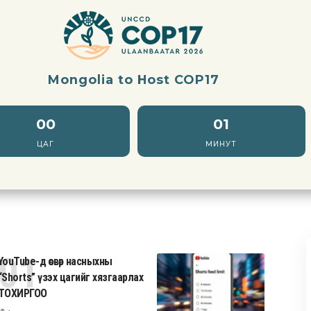
Mongolia to Host COP17
00
01
ЦАГ
МИНУТ
YouTube-д өсвөр насныхны
“Shorts” үзэх цагийг хязгаарлах
ТОХИРГОО