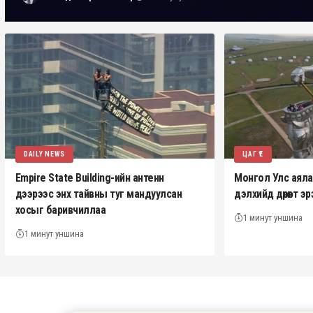
DAILY NEWS
ЦАГ ҮЕ
Empire State Building-ийн антенн
Монгол Улс аялал 
дээрээс энх тайвны туг мандуулсан
дэлхийд дөрөвт 
хосыг баривчиллаа
1 минут уншина
1 минут уншина