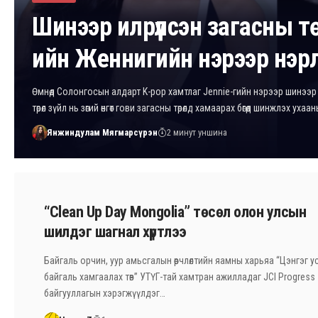
Шинээр илрүүлсэн загасны т
ийн Женнигийн нэрээр нэр
Өмнөд Солонгосын алдарт K-pop хамтлаг Jennie-гийн нэрээр шинээр 
төрөл зүйл нь зөгий өнгөт гови загасны төрөлд хамаарах бөгөөд шинжлэх уха
Янжиндулам Мягмарсүрэн
2 минут уншина
“Clean Up Day Mongolia” төсөл олон улсын
шилдэг шагнал хүртлээ
Байгаль орчин, уур амьсгалын өөрчлөлтийн яамны харьяа “Цэнгэг усн
байгаль хамгаалах төв” УТҮГ-тай хамтран ажилладаг JCI Progress
байгууллагын хэрэгжүүлдэг…