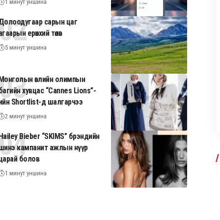
1 минут уншина
Долоодугаар сарын цаг
агаарын ерөнхий төлөв
5 минут уншина
Монголын өвлийн олимпын
багийн хувцас “Cannes Lions”-
ийн Shortlist-д шалгарчээ
2 минут уншина
Hailey Bieber “SKIMS” брэндийн
шинэ кампанит ажлын нүүр
царай болов
1 минут уншина