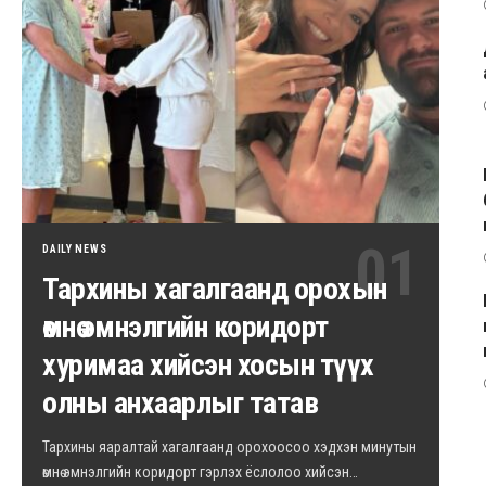
DAILY NEWS
Тархины хагалгаанд орохын
өмнө эмнэлгийн коридорт
хуримаа хийсэн хосын түүх
олны анхаарлыг татав
Тархины яаралтай хагалгаанд орохоосоо хэдхэн минутын
өмнө эмнэлгийн коридорт гэрлэх ёслолоо хийсэн…