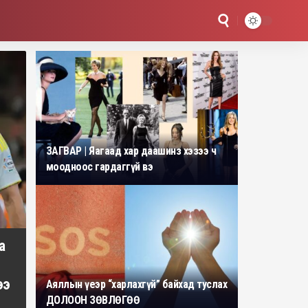
ЗАГВАР | Яагаад хар даашинз хэзээ ч
моодноос гардаггүй вэ
а
ээ
Аяллын үеэр “харлахгүй” байхад туслах
ДОЛООН ЗӨВЛӨГӨӨ