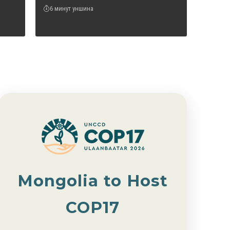
6 минут уншина
Mongolia to Host
COP17