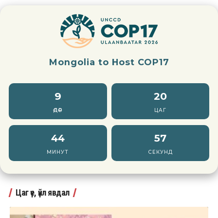
Mongolia to Host COP17
9
20
ӨДӨР
ЦАГ
44
55
МИНУТ
СЕКУНД
Цаг үе, үйл явдал