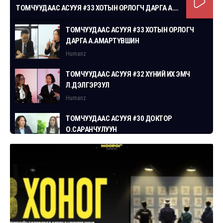
ТОМЧУУДААС АСУУЯ #33 ХОТЫН ОРЛОГЧ ДАРГА А.АМАРТҮВШИН
ТОМЧУУДААС АСУУЯ #33 ХОТЫН ОРЛОГЧ
ДАРГА А.АМАРТҮВШИН
Humanz
ТОМЧУУДААС АСУУЯ #32 ХҮНИЙ ИХ ЭМЧ
Л.ДЭЛГЭРЗУЛ
Humanz
ТОМЧУУДААС АСУУЯ #30 ДОКТОР
О.САРАНЧУЛУУН
Humanz
ТОМЧУУДААС АСУУЯ #29 СГЗ С.ЦОГТБАЯР
Humanz
ТОМЧУУДААС АСУУЯ #28 ХУУЛЬЧ
Г.ЭРДЭНЭБАТ
Humanz