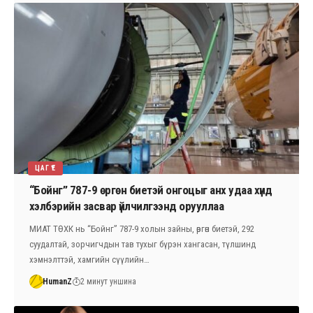
ЦАГ ҮЕ
“Бойнг” 787-9 өргөн биетэй онгоцыг анх удаа хүнд
хэлбэрийн засвар үйлчилгээнд орууллаа
МИАТ ТӨХК нь “Бойнг” 787-9 холын зайны, өргөн биетэй, 292
суудалтай, зорчигчдын тав тухыг бүрэн хангасан, түлшинд
хэмнэлттэй, хамгийн сүүлийн…
HumanZ
2 минут уншина