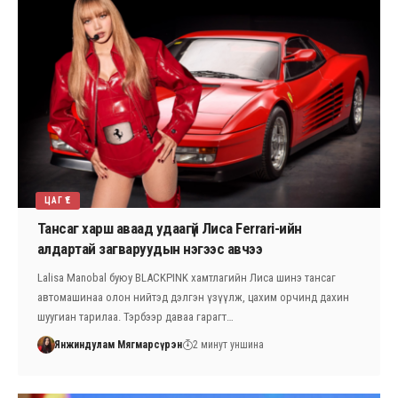
ЦАГ ҮЕ
Тансаг харш аваад удаагүй Лиса Ferrari-ийн
алдартай загваруудын нэгээс авчээ
Lalisa Manobal буюу BLACKPINK хамтлагийн Лиса шинэ тансаг
автомашинаа олон нийтэд дэлгэн үзүүлж, цахим орчинд дахин
шуугиан тарилаа. Тэрбээр даваа гарагт…
Янжиндулам Мягмарсүрэн
2 минут уншина