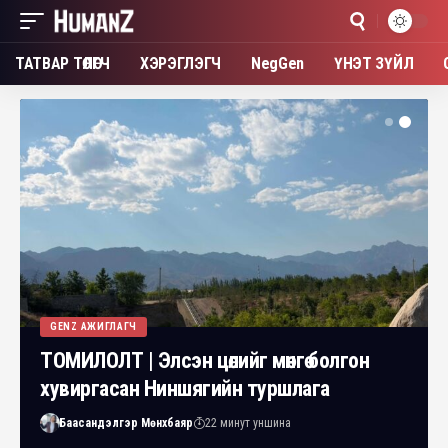
ТАТВАР ТӨЛӨГЧ
ХЭРЭГЛЭГЧ
NegGen
ҮНЭТ ЗҮЙЛ
GENZ АЖИГЛАГЧ
ТОМИЛОЛТ | Элсэн цөлийг мөнгө болгон
хувиргасан Ниншягийн туршлага
Баасандэлгэр Мөнхбаяр
22 минут уншина