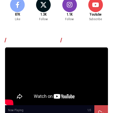
87K
1.3K
1.1K
Youtube
Like
Follow
Follow
Subscribe
Томчуудаас асууя нэвтрүүлэг
Now Playing
1
/5