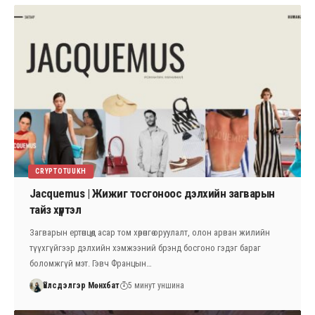
CRYPTOTUUKH
Jacquemus | Жижиг тосгоноос дэлхийн загварын
тайз хүртэл
Загварын ертөнцөд асар том хөрөнгө оруулалт, олон арван жилийн
түүхгүйгээр дэлхийн хэмжээний брэнд босгоно гэдэг бараг
боломжгүй мэт. Гэвч Францын…
Үйлсдэлгэр Мөнхбат
5 минут уншина