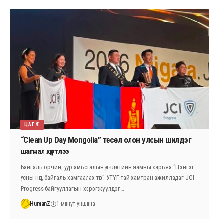
ЦАГ ҮЕ
“Clean Up Day Mongolia” төсөл олон улсын шилдэг
шагнал хүртлээ
Байгаль орчин, уур амьсгалын өөрчлөлтийн яамны харьяа “Цэнгэг
усны нөөц, байгаль хамгаалах төв” УТҮГ-тай хамтран ажилладаг JCI
Progress байгууллагын хэрэгжүүлдэг…
HumanZ
1 минут уншина