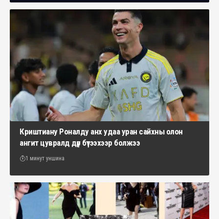
Криштиану Роналду анх удаа уран сайхны олон
ангит цувралд дүр бүтээхээр болжээ
1 минут уншина