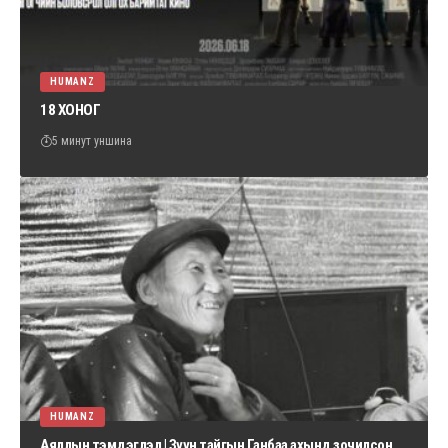
HUMANZ
18 ХОНОГ
5 минут уншина
HUMANZ
Аяллын тэмдэглэл | Зүүн тайгын Ганбаа ахынд зочилсон