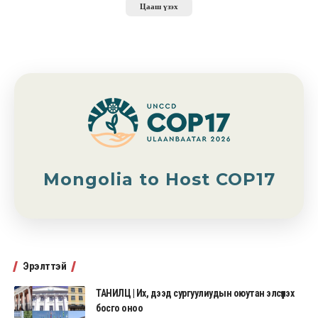
Цааш үзэх
Mongolia to Host COP17
Эрэлттэй
ТАНИЛЦ | Их, дээд сургуулиудын оюутан элсүүлэх
босго оноо