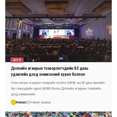
ЦАГ ҮЕ
Дэлхийн агаарын тээвэрлэгчдийн 82 дахь
удаагийн дээд хэмжээний хурал боллоо
Олон улсын агаарын тээврийн холбоо (IATA) -ны 82 дахь жилийн
бүх гишүүдийн хурал (AGM) болон Дэлхийн агаарын тээврийн
дээд хэмжээний…
HumanZ
4 минут уншина