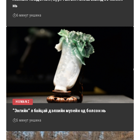
нь
6 минут уншина
HUMANZ
“Энгийн” л байцай дэлхийн музейн од болсон нь
5 минут уншина