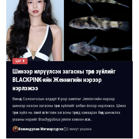
ЦАГ ҮЕ
Шинээр илрүүлсэн загасны төрөл зүйлийг
BLACKPINK-ийн Женнигийн нэрээр
нэрлэжээ
Өмнөд Солонгосын алдарт K-pop хамтлаг Jennie-гийн нэрээр
шинээр нээсэн загасны төрөл зүйлийг албан ёсоор нэрлэжээ. Шинэ
төрөл зүйл нь зөгий өнгөт гови загасны төрөлд хамаарах бөгөөд шинжлэх
ухааны нэрийг Brachygobius jennie хэмээн өгсөн…
Янжиндулам Мягмарсүрэн
2 минут уншина