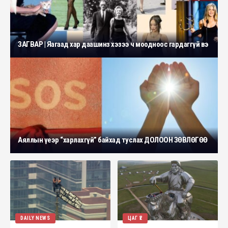
ЗАГВАР | Яагаад хар даашинз хэзээ ч моодноос гардаггүй вэ
Аяллын үеэр “харлахгүй” байхад туслах ДОЛООН ЗӨВЛӨГӨӨ
DAILY NEWS
ЦАГ ҮЕ