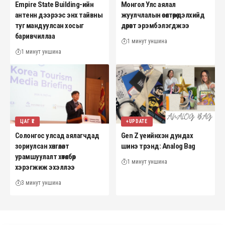
Empire State Building-ийн
Монгол Улс аялал
антенн дээрээс энх тайвны
жуулчлалын өсөлтөөрөө дэлхийд
туг мандуулсан хосыг
дөрөвт эрэмбэлэгджээ
баривчиллаа
1 минут уншина
1 минут уншина
ЦАГ ҮЕ
+UPDATE
Солонгос улсад аялагчдад
Gen Z үеийнхэн дундах
зориулсан хөнгөлөлт
шинэ трэнд: Analog Bag
урамшуулалт хөтөлбөр
1 минут уншина
хэрэгжиж эхэллээ
3 минут уншина