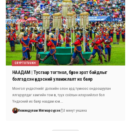
CRYPTOTUUKH
НААДАМ | Тусгаар тогтнол, бүрэн эрхт байдлыг
бэлгэдсэн үндэсний уламжлалт их баяр
Монгол үндэстнийг дэлхийн олон ард түмнээс ондоошуулан
ялгаруулдаг хамгийн том өв, түүх соёлын илэрхийлэл бол
Үндэсний их баяр наадам юм.…
Янжиндулам Мягмарсүрэн
3 минут уншина