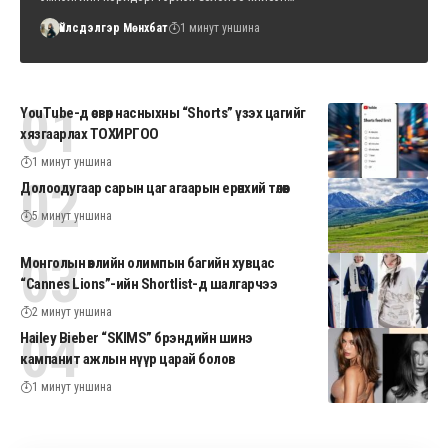
Үйлсдэлгэр Мөнхбат
1 минут уншина
YouTube-д өсвөр насныхны “Shorts” үзэх цагийг
хязгаарлах ТОХИРГОО
1 минут уншина
Долоодугаар сарын цаг агаарын ерөнхий төлөв
5 минут уншина
Монголын өвлийн олимпын багийн хувцас
“Cannes Lions”-ийн Shortlist-д шалгарчээ
2 минут уншина
Hailey Bieber “SKIMS” брэндийн шинэ
кампанит ажлын нүүр царай болов
1 минут уншина