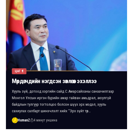
ЦАГ ҮЕ
Мөрдөгчдийн нэгдсэн зөвлөгөөн эхэллээ
Хууль зүй, дотоод хэргийн сайд С.Амарсайханы санаачилгаар
Монгол Улсын иргэн бүрийн амар тайван амьдрал, аюулгүй
байдлын тулгуур тогтолцоо болсон шүүх эрх мэдэл, хууль
сахиулах салбарт шинэчлэлт хийх “Эрх зүйт төр…
HumanZ
4 минут уншина