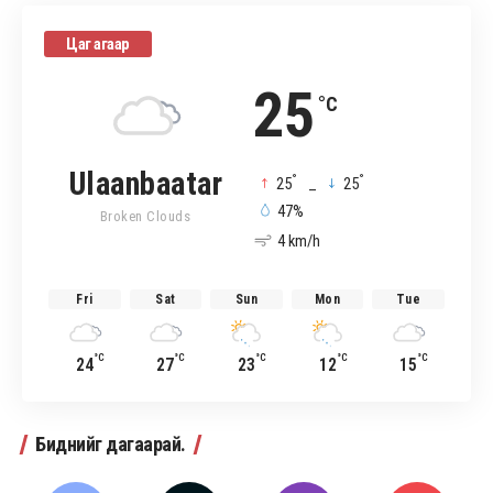
Цаг агаар
25
°C
Ulaanbaatar
°
°
25
_
25
47%
Broken Clouds
4 km/h
Fri
Sat
Sun
Mon
Tue
°C
°C
°C
°C
°C
24
27
23
12
15
Биднийг дагаарай.