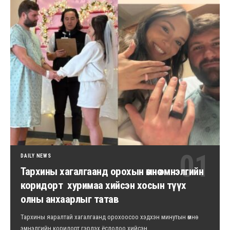
DAILY NEWS
Тархины хагалгаанд орохын өмнө эмнэлгийн
коридорт хуримаа хийсэн хосын түүх
олны анхаарлыг татав
Тархины яаралтай хагалгаанд орохоосоо хэдхэн минутын өмнө
эмнэлгийн коридорт гэрлэх ёслолоо хийсэн…