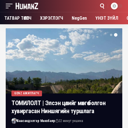
ТАТВАР ТӨЛӨГЧ
ХЭРЭГЛЭГЧ
NegGen
ҮНЭТ ЗҮЙЛ
GENZ АЖИГЛАГЧ
ТОМИЛОЛТ | Элсэн цөлийг мөнгө болгон
хувиргасан Ниншягийн туршлага
Баасандэлгэр Мөнхбаяр
22 минут уншина