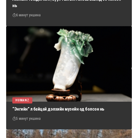
нь
6 минут уншина
HUMANZ
“Энгийн” л байцай дэлхийн музейн од болсон нь
5 минут уншина