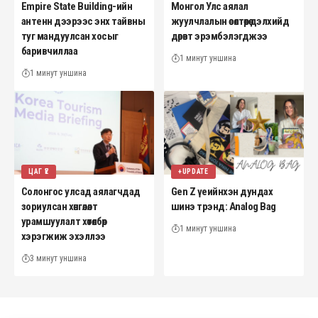
Empire State Building-ийн
Монгол Улс аялал
антенн дээрээс энх тайвны
жуулчлалын өсөлтөөрөө дэлхийд
туг мандуулсан хосыг
дөрөвт эрэмбэлэгджээ
баривчиллаа
1 минут уншина
1 минут уншина
ЦАГ ҮЕ
+UPDATE
Солонгос улсад аялагчдад
Gen Z үеийнхэн дундах
зориулсан хөнгөлөлт
шинэ трэнд: Analog Bag
урамшуулалт хөтөлбөр
1 минут уншина
хэрэгжиж эхэллээ
3 минут уншина