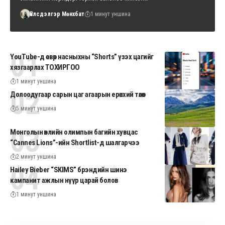
Үйлсдэлгэр Мөнхбат
1 минут уншина
YouTube-д өсвөр насныхны “Shorts” үзэх цагийг
хязгаарлах ТОХИРГОО
1 минут уншина
Долоодугаар сарын цаг агаарын ерөнхий төлөв
5 минут уншина
Монголын өвлийн олимпын багийн хувцас
“Cannes Lions”-ийн Shortlist-д шалгарчээ
2 минут уншина
Hailey Bieber “SKIMS” брэндийн шинэ
кампанит ажлын нүүр царай болов
1 минут уншина