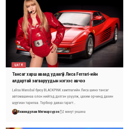
ЦАГ ҮЕ
Тансаг харш аваад удаагүй Лиса Ferrari-ийн
алдартай загваруудын нэгээс авчээ
Lalisa Manobal буюу BLACKPINK хамтлагийн Лиса шинэ тансаг
автомашинаа олон нийтэд дэлгэн үзүүлж, цахим орчинд дахин
шуугиан тарилаа. Тэрбээр даваа гарагт…
Янжиндулам Мягмарсүрэн
2 минут уншина