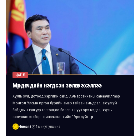
ЦАГ ҮЕ
Мөрдөгчдийн нэгдсэн зөвлөгөөн эхэллээ
Хууль зүй, дотоод хэргийн сайд С.Амарсайханы санаачилгаар
Монгол Улсын иргэн бүрийн амар тайван амьдрал, аюулгүй
байдлын тулгуур тогтолцоо болсон шүүх эрх мэдэл, хууль
сахиулах салбарт шинэчлэлт хийх “Эрх зүйт төр…
HumanZ
4 минут уншина