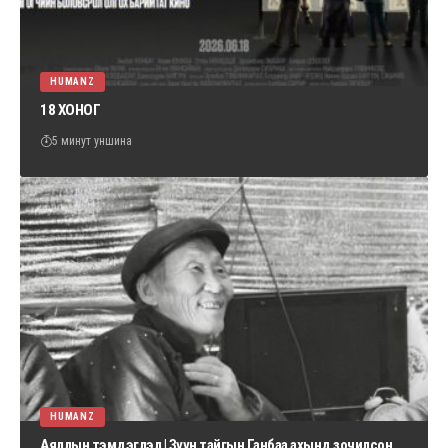
HUMANZ
18 ХОНОГ
5 минут уншина
HUMANZ
Аяллын тэмдэглэл | Зүүн тайгын Ганбаа ахынд зочилсон