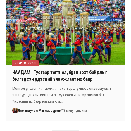
CRYPTOTUUKH
НААДАМ | Тусгаар тогтнол, бүрэн эрхт байдлыг
бэлгэдсэн үндэсний уламжлалт их баяр
Монгол үндэстнийг дэлхийн олон ард түмнээс ондоошуулан
ялгаруулдаг хамгийн том өв, түүх соёлын илэрхийлэл бол
Үндэсний их баяр наадам юм.…
Янжиндулам Мягмарсүрэн
3 минут уншина