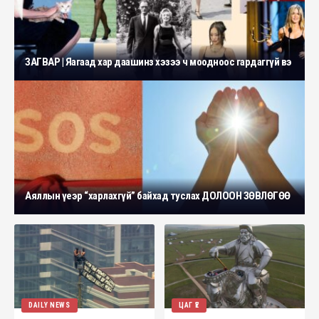
ЗАГВАР | Яагаад хар даашинз хэзээ ч моодноос гардаггүй вэ
Аяллын үеэр “харлахгүй” байхад туслах ДОЛООН ЗӨВЛӨГӨӨ
DAILY NEWS
ЦАГ ҮЕ