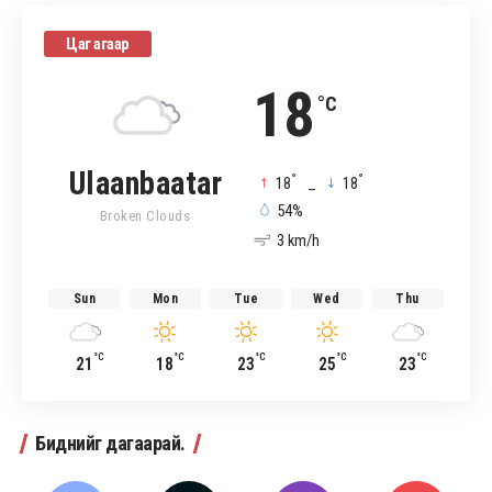
Цаг агаар
18
°C
Ulaanbaatar
°
°
18
_
18
54%
Broken Clouds
3 km/h
Sun
Mon
Tue
Wed
Thu
°C
°C
°C
°C
°C
21
18
23
25
23
Биднийг дагаарай.