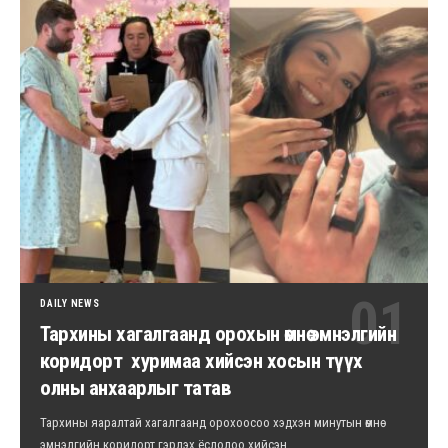
DAILY NEWS
Тархины хагалгаанд орохын өмнө эмнэлгийн
коридорт хуримаа хийсэн хосын түүх
олны анхаарлыг татав
Тархины яаралтай хагалгаанд орохоосоо хэдхэн минутын өмнө
эмнэлгийн коридорт гэрлэх ёслолоо хийсэн…