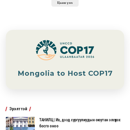
Цааш үзэх
Mongolia to Host COP17
Эрэлттэй
ТАНИЛЦ | Их, дээд сургуулиудын оюутан элсүүлэх
босго оноо