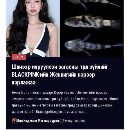
ЦАГ ҮЕ
Шинээр илрүүлсэн загасны төрөл зүйлийг
BLACKPINK-ийн Женнигийн нэрээр
нэрлэжээ
Өмнөд Солонгосын алдарт K-pop хамтлаг Jennie-гийн нэрээр
шинээр нээсэн загасны төрөл зүйлийг албан ёсоор нэрлэжээ. Шинэ
төрөл зүйл нь зөгий өнгөт гови загасны төрөлд хамаарах бөгөөд шинжлэх
ухааны нэрийг Brachygobius jennie хэмээн өгсөн…
Янжиндулам Мягмарсүрэн
2 минут уншина