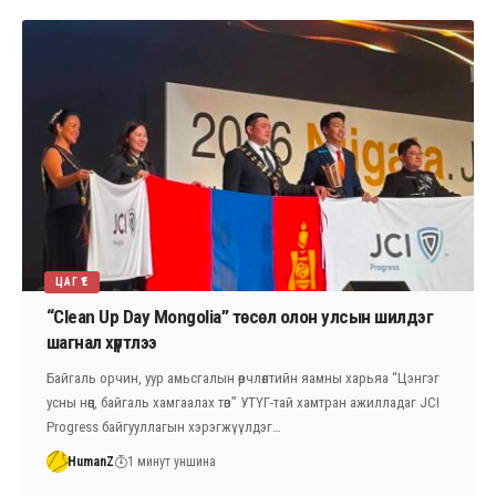
ЦАГ ҮЕ
“Clean Up Day Mongolia” төсөл олон улсын шилдэг
шагнал хүртлээ
Байгаль орчин, уур амьсгалын өөрчлөлтийн яамны харьяа “Цэнгэг
усны нөөц, байгаль хамгаалах төв” УТҮГ-тай хамтран ажилладаг JCI
Progress байгууллагын хэрэгжүүлдэг…
HumanZ
1 минут уншина