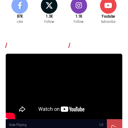
87K
1.3K
1.1K
Youtube
Like
Follow
Follow
Subscribe
Томчуудаас асууя нэвтрүүлэг
Now Playing
1
/5