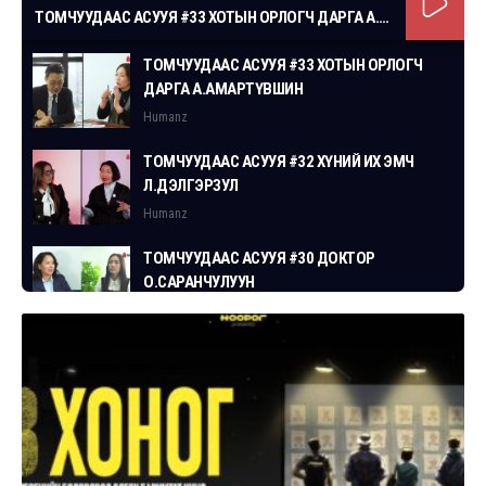
ТОМЧУУДААС АСУУЯ #33 ХОТЫН ОРЛОГЧ ДАРГА А.АМАРТҮВШИН
ТОМЧУУДААС АСУУЯ #33 ХОТЫН ОРЛОГЧ
ДАРГА А.АМАРТҮВШИН
Humanz
ТОМЧУУДААС АСУУЯ #32 ХҮНИЙ ИХ ЭМЧ
Л.ДЭЛГЭРЗУЛ
Humanz
ТОМЧУУДААС АСУУЯ #30 ДОКТОР
О.САРАНЧУЛУУН
Humanz
ТОМЧУУДААС АСУУЯ #29 СГЗ С.ЦОГТБАЯР
Humanz
ТОМЧУУДААС АСУУЯ #28 ХУУЛЬЧ
Г.ЭРДЭНЭБАТ
Humanz