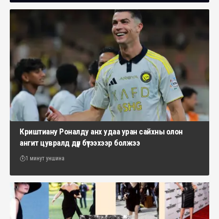
Криштиану Роналду анх удаа уран сайхны олон
ангит цувралд дүр бүтээхээр болжээ
1 минут уншина