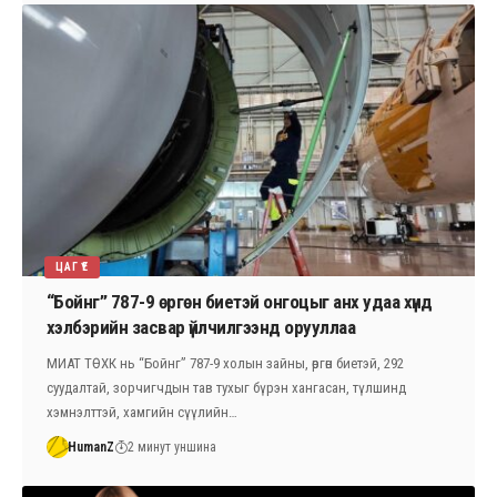
ЦАГ ҮЕ
“Бойнг” 787-9 өргөн биетэй онгоцыг анх удаа хүнд
хэлбэрийн засвар үйлчилгээнд орууллаа
МИАТ ТӨХК нь “Бойнг” 787-9 холын зайны, өргөн биетэй, 292
суудалтай, зорчигчдын тав тухыг бүрэн хангасан, түлшинд
хэмнэлттэй, хамгийн сүүлийн…
HumanZ
2 минут уншина