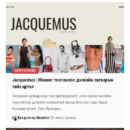
CRYPTOTUUKH
Jacquemus | Жижиг тосгоноос дэлхийн загварын
тайз хүртэл
Загварын ертөнцөд асар том хөрөнгө оруулалт, олон арван жилийн
түүхгүйгээр дэлхийн хэмжээний брэнд босгоно гэдэг бараг
боломжгүй мэт. Гэвч Францын…
Үйлсдэлгэр Мөнхбат
5 минут уншина