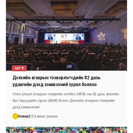
ЦАГ ҮЕ
Дэлхийн агаарын тээвэрлэгчдийн 82 дахь
удаагийн дээд хэмжээний хурал боллоо
Олон улсын агаарын тээврийн холбоо (IATA) -ны 82 дахь жилийн
бүх гишүүдийн хурал (AGM) болон Дэлхийн агаарын тээврийн
дээд хэмжээний…
HumanZ
4 минут уншина