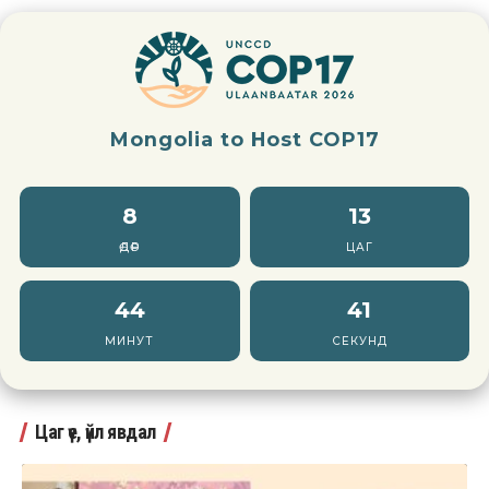
Mongolia to Host COP17
8
13
ӨДӨР
ЦАГ
44
39
МИНУТ
СЕКУНД
Цаг үе, үйл явдал