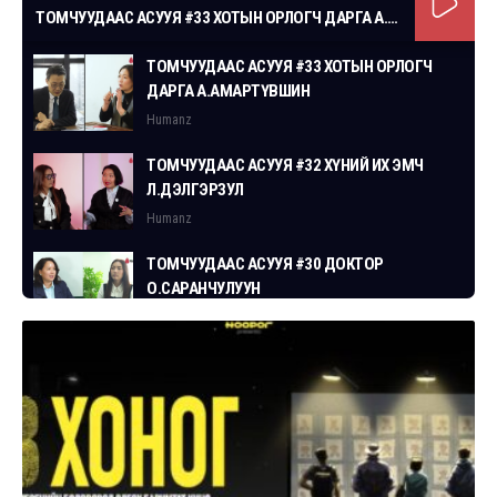
ТОМЧУУДААС АСУУЯ #33 ХОТЫН ОРЛОГЧ ДАРГА А.АМАРТҮВШИН
ТОМЧУУДААС АСУУЯ #33 ХОТЫН ОРЛОГЧ
ДАРГА А.АМАРТҮВШИН
Humanz
ТОМЧУУДААС АСУУЯ #32 ХҮНИЙ ИХ ЭМЧ
Л.ДЭЛГЭРЗУЛ
Humanz
ТОМЧУУДААС АСУУЯ #30 ДОКТОР
О.САРАНЧУЛУУН
Humanz
ТОМЧУУДААС АСУУЯ #29 СГЗ С.ЦОГТБАЯР
Humanz
ТОМЧУУДААС АСУУЯ #28 ХУУЛЬЧ
Г.ЭРДЭНЭБАТ
Humanz