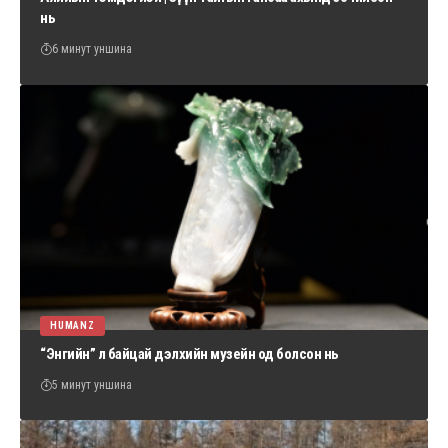
нь
6 минут уншина
HUMANZ
“Энгийн” л байцай дэлхийн музейн од болсон нь
5 минут уншина