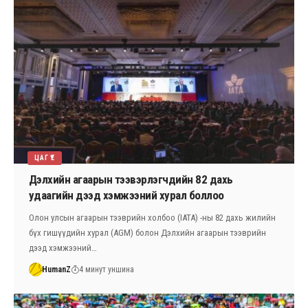
ЦАГ ҮЕ
Дэлхийн агаарын тээвэрлэгчдийн 82 дахь
удаагийн дээд хэмжээний хурал боллоо
Олон улсын агаарын тээврийн холбоо (IATA) -ны 82 дахь жилийн
бүх гишүүдийн хурал (AGM) болон Дэлхийн агаарын тээврийн
дээд хэмжээний…
HumanZ
4 минут уншина