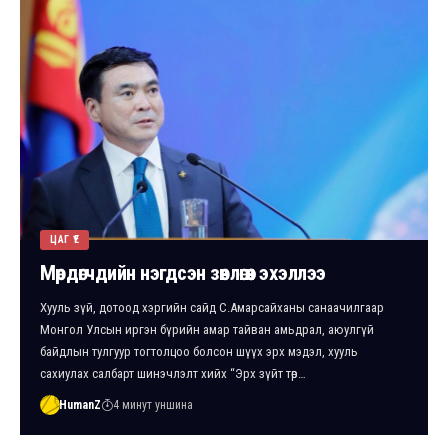
ЦАГ ҮЕ
Мөрдөгчдийн нэгдсэн зөвлөгөөн эхэллээ
Хууль зүй, дотоод хэргийн сайд С.Амарсайханы санаачилгаар
Монгол Улсын иргэн бүрийн амар тайван амьдрал, аюулгүй
байдлын тулгуур тогтолцоо болсон шүүх эрх мэдэл, хууль
сахиулах салбарт шинэчлэлт хийх “Эрх зүйт төр…
HumanZ
4 минут уншина