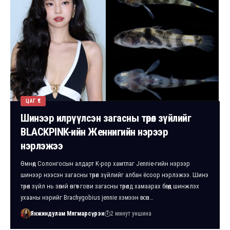
ЦАГ ҮЕ
Шинээр илрүүлсэн загасны төрөл зүйлийг
BLACKPINK-ийн Женнигийн нэрээр
нэрлэжээ
Өмнөд Солонгосын алдарт K-pop хамтлаг Jennie-гийн нэрээр
шинээр нээсэн загасны төрөл зүйлийг албан ёсоор нэрлэжээ. Шинэ
төрөл зүйл нь зөгий өнгөт гови загасны төрөлд хамаарах бөгөөд шинжлэх
ухааны нэрийг Brachygobius jennie хэмээн өгсөн…
Янжиндулам Мягмарсүрэн
2 минут уншина