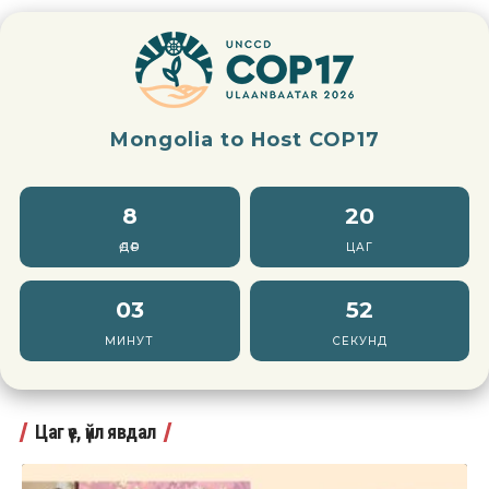
Mongolia to Host COP17
8
20
ӨДӨР
ЦАГ
03
50
МИНУТ
СЕКУНД
Цаг үе, үйл явдал