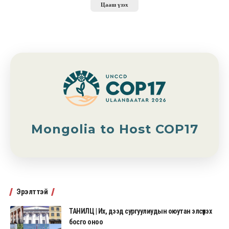
Цааш үзэх
Mongolia to Host COP17
Эрэлттэй
ТАНИЛЦ | Их, дээд сургуулиудын оюутан элсүүлэх
босго оноо