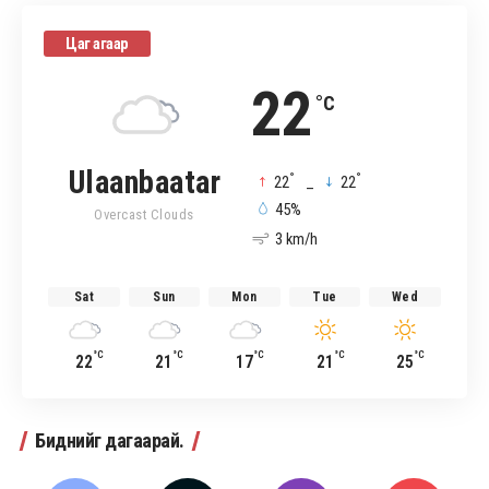
Цаг агаар
22
°C
Ulaanbaatar
°
°
22
_
22
45%
Overcast Clouds
3 km/h
Sat
Sun
Mon
Tue
Wed
°C
°C
°C
°C
°C
22
21
17
21
25
Биднийг дагаарай.