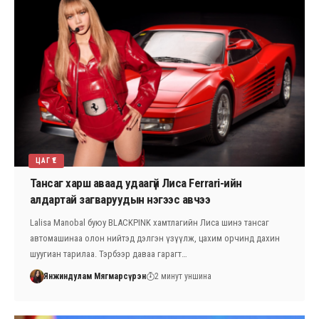
ЦАГ ҮЕ
Тансаг харш аваад удаагүй Лиса Ferrari-ийн
алдартай загваруудын нэгээс авчээ
Lalisa Manobal буюу BLACKPINK хамтлагийн Лиса шинэ тансаг
автомашинаа олон нийтэд дэлгэн үзүүлж, цахим орчинд дахин
шуугиан тарилаа. Тэрбээр даваа гарагт…
Янжиндулам Мягмарсүрэн
2 минут уншина