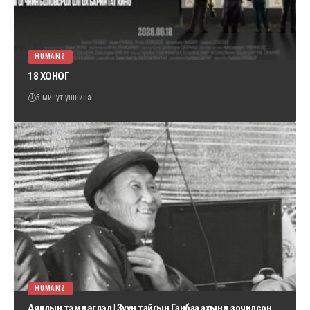
HUMANZ
18 ХОНОГ
5 минут уншина
HUMANZ
Аяллын тэмдэглэл | Зүүн тайгын Ганбаа ахынд зочилсон