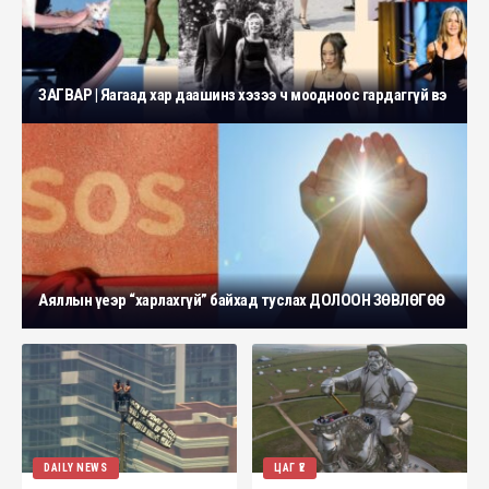
ЗАГВАР | Яагаад хар даашинз хэзээ ч моодноос гардаггүй вэ
Аяллын үеэр “харлахгүй” байхад туслах ДОЛООН ЗӨВЛӨГӨӨ
DAILY NEWS
ЦАГ ҮЕ