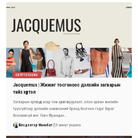
CRYPTOTUUKH
Jacquemus | Жижиг тосгоноос дэлхийн загварын
тайз хүртэл
Загварын ертөнцөд асар том хөрөнгө оруулалт, олон арван жилийн
түүхгүйгээр дэлхийн хэмжээний брэнд босгоно гэдэг бараг
боломжгүй мэт. Гэвч Францын…
Үйлсдэлгэр Мөнхбат
5 минут уншина