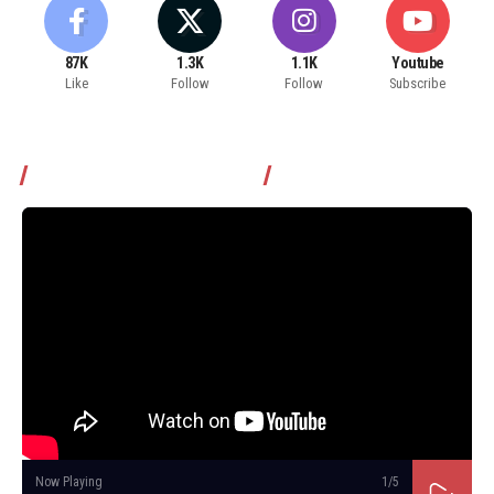
87K
1.3K
1.1K
Youtube
Like
Follow
Follow
Subscribe
Томчуудаас асууя нэвтрүүлэг
Now Playing
1
/5