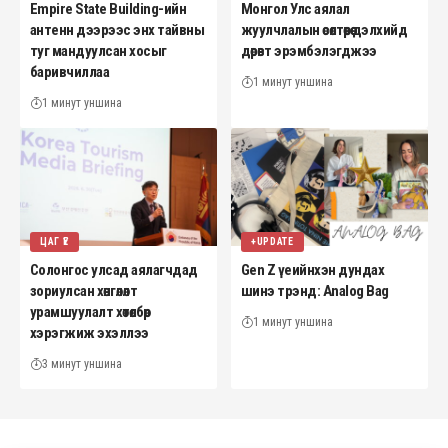
Empire State Building-ийн
Монгол Улс аялал
антенн дээрээс энх тайвны
жуулчлалын өсөлтөөрөө дэлхийд
туг мандуулсан хосыг
дөрөвт эрэмбэлэгджээ
баривчиллаа
1 минут уншина
1 минут уншина
ЦАГ ҮЕ
+UPDATE
Солонгос улсад аялагчдад
Gen Z үеийнхэн дундах
зориулсан хөнгөлөлт
шинэ трэнд: Analog Bag
урамшуулалт хөтөлбөр
1 минут уншина
хэрэгжиж эхэллээ
3 минут уншина