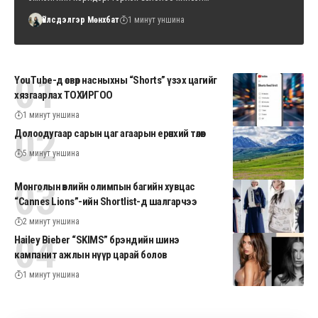
Үйлсдэлгэр Мөнхбат
1 минут уншина
YouTube-д өсвөр насныхны “Shorts” үзэх цагийг
хязгаарлах ТОХИРГОО
1 минут уншина
Долоодугаар сарын цаг агаарын ерөнхий төлөв
5 минут уншина
Монголын өвлийн олимпын багийн хувцас
“Cannes Lions”-ийн Shortlist-д шалгарчээ
2 минут уншина
Hailey Bieber “SKIMS” брэндийн шинэ
кампанит ажлын нүүр царай болов
1 минут уншина