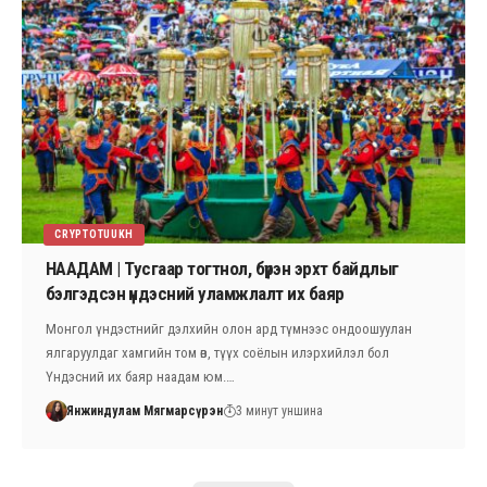
CRYPTOTUUKH
НААДАМ | Тусгаар тогтнол, бүрэн эрхт байдлыг
бэлгэдсэн үндэсний уламжлалт их баяр
Монгол үндэстнийг дэлхийн олон ард түмнээс ондоошуулан
ялгаруулдаг хамгийн том өв, түүх соёлын илэрхийлэл бол
Үндэсний их баяр наадам юм.…
Янжиндулам Мягмарсүрэн
3 минут уншина