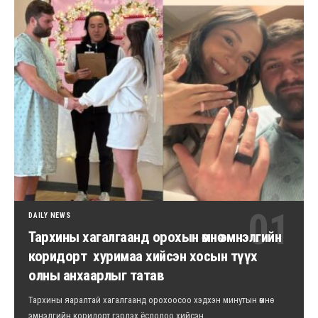
DAILY NEWS
Тархины хагалгаанд орохын өмнө эмнэлгийн
коридорт хуримаа хийсэн хосын түүх
олны анхаарлыг татав
Тархины яаралтай хагалгаанд орохоосоо хэдхэн минутын өмнө
эмнэлгийн коридорт гэрлэх ёслолоо хийсэн…