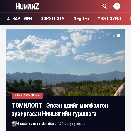
ТАТВАР ТӨЛӨГЧ
ХЭРЭГЛЭГЧ
NegGen
ҮНЭТ ЗҮЙЛ
GENZ АЖИГЛАГЧ
ТОМИЛОЛТ | Элсэн цөлийг мөнгө болгон
хувиргасан Ниншягийн туршлага
Баасандэлгэр Мөнхбаяр
22 минут уншина