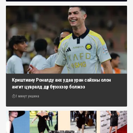
Криштиану Роналду анх удаа уран сайхны олон
ангит цувралд дүр бүтээхээр болжээ
1 минут уншина