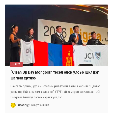
ЦАГ ҮЕ
“Clean Up Day Mongolia” төсөл олон улсын шилдэг
шагнал хүртлээ
Байгаль орчин, уур амьсгалын өөрчлөлтийн яамны харьяа “Цэнгэг
усны нөөц, байгаль хамгаалах төв” УТҮГ-тай хамтран ажилладаг JCI
Progress байгууллагын хэрэгжүүлдэг…
HumanZ
1 минут уншина