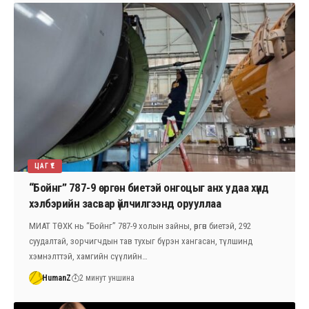
ЦАГ ҮЕ
“Бойнг” 787-9 өргөн биетэй онгоцыг анх удаа хүнд
хэлбэрийн засвар үйлчилгээнд орууллаа
МИАТ ТӨХК нь “Бойнг” 787-9 холын зайны, өргөн биетэй, 292
суудалтай, зорчигчдын тав тухыг бүрэн хангасан, түлшинд
хэмнэлттэй, хамгийн сүүлийн…
HumanZ
2 минут уншина