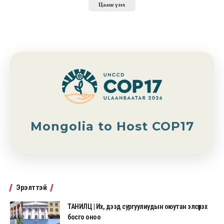
Цааш үзэх
Mongolia to Host COP17
Эрэлттэй
ТАНИЛЦ | Их, дээд сургуулиудын оюутан элсүүлэх
босго оноо