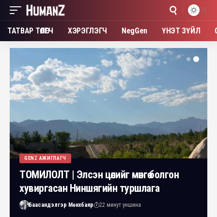
ТАТВАР ТӨЛӨГЧ
ХЭРЭГЛЭГЧ
NegGen
ҮНЭТ ЗҮЙЛ
GENZ АЖИГЛАГЧ
ТОМИЛОЛТ | Элсэн цөлийг мөнгө болгон
хувиргасан Ниншягийн туршлага
Баасандэлгэр Мөнхбаяр
22 минут уншина