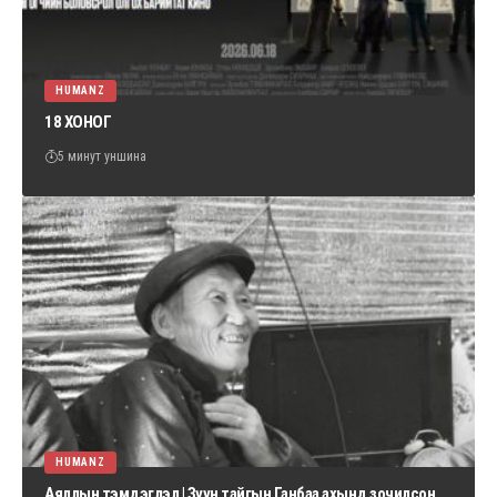
HUMANZ
18 ХОНОГ
5 минут уншина
HUMANZ
Аяллын тэмдэглэл | Зүүн тайгын Ганбаа ахынд зочилсон