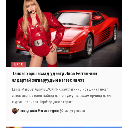
ЦАГ ҮЕ
Тансаг харш аваад удаагүй Лиса Ferrari-ийн
алдартай загваруудын нэгээс авчээ
Lalisa Manobal буюу BLACKPINK хамтлагийн Лиса шинэ тансаг
автомашинаа олон нийтэд дэлгэн үзүүлж, цахим орчинд дахин
шуугиан тарилаа. Тэрбээр даваа гарагт…
Янжиндулам Мягмарсүрэн
2 минут уншина