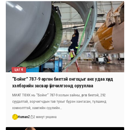
ЦАГ ҮЕ
“Бойнг” 787-9 өргөн биетэй онгоцыг анх удаа хүнд
хэлбэрийн засвар үйлчилгээнд орууллаа
МИАТ ТӨХК нь “Бойнг” 787-9 холын зайны, өргөн биетэй, 292
суудалтай, зорчигчдын тав тухыг бүрэн хангасан, түлшинд
хэмнэлттэй, хамгийн сүүлийн…
HumanZ
2 минут уншина