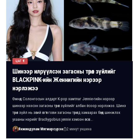
ЦАГ ҮЕ
Шинээр илрүүлсэн загасны төрөл зүйлийг
BLACKPINK-ийн Женнигийн нэрээр
нэрлэжээ
Өмнөд Солонгосын алдарт K-pop хамтлаг Jennie-гийн нэрээр
шинээр нээсэн загасны төрөл зүйлийг албан ёсоор нэрлэжээ. Шинэ
төрөл зүйл нь зөгий өнгөт гови загасны төрөлд хамаарах бөгөөд шинжлэх
ухааны нэрийг Brachygobius jennie хэмээн өгсөн…
Янжиндулам Мягмарсүрэн
2 минут уншина