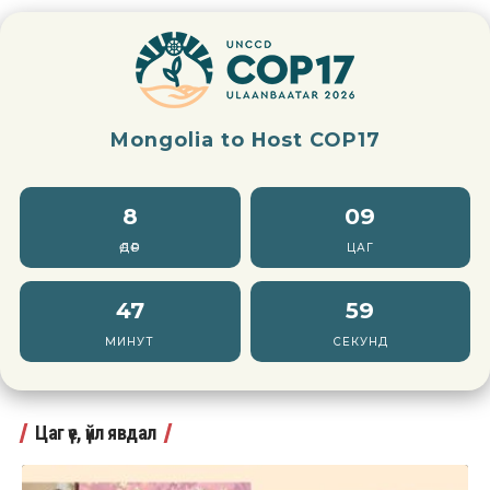
Mongolia to Host COP17
8
09
ӨДӨР
ЦАГ
47
57
МИНУТ
СЕКУНД
Цаг үе, үйл явдал