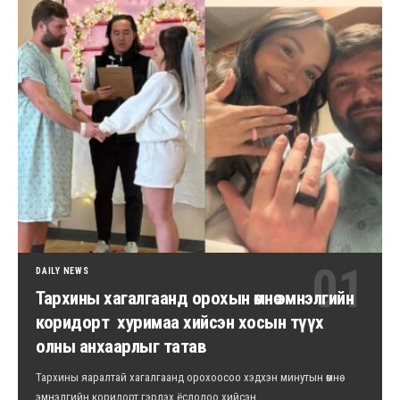
DAILY NEWS
Тархины хагалгаанд орохын өмнө эмнэлгийн
коридорт хуримаа хийсэн хосын түүх
олны анхаарлыг татав
Тархины яаралтай хагалгаанд орохоосоо хэдхэн минутын өмнө
эмнэлгийн коридорт гэрлэх ёслолоо хийсэн…