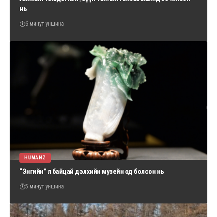
нь
6 минут уншина
HUMANZ
“Энгийн” л байцай дэлхийн музейн од болсон нь
5 минут уншина