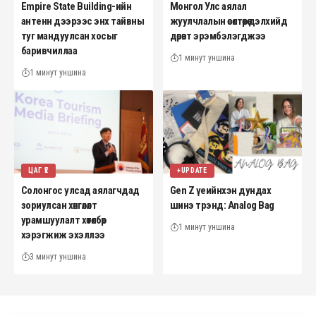
Empire State Building-ийн
Монгол Улс аялал
антенн дээрээс энх тайвны
жуулчлалын өсөлтөөрөө дэлхийд
туг мандуулсан хосыг
дөрөвт эрэмбэлэгджээ
баривчиллаа
1 минут уншина
1 минут уншина
ЦАГ ҮЕ
+UPDATE
Солонгос улсад аялагчдад
Gen Z үеийнхэн дундах
зориулсан хөнгөлөлт
шинэ трэнд: Analog Bag
урамшуулалт хөтөлбөр
1 минут уншина
хэрэгжиж эхэллээ
3 минут уншина