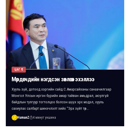
ЦАГ ҮЕ
Мөрдөгчдийн нэгдсэн зөвлөгөөн эхэллээ
Хууль зүй, дотоод хэргийн сайд С.Амарсайханы санаачилгаар
Монгол Улсын иргэн бүрийн амар тайван амьдрал, аюулгүй
байдлын тулгуур тогтолцоо болсон шүүх эрх мэдэл, хууль
сахиулах салбарт шинэчлэлт хийх “Эрх зүйт төр…
HumanZ
4 минут уншина