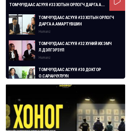
ТОМЧУУДААС АСУУЯ #33 ХОТЫН ОРЛОГЧ ДАРГА А.АМАРТҮВШИН
ТОМЧУУДААС АСУУЯ #33 ХОТЫН ОРЛОГЧ
ДАРГА А.АМАРТҮВШИН
Humanz
ТОМЧУУДААС АСУУЯ #32 ХҮНИЙ ИХ ЭМЧ
Л.ДЭЛГЭРЗУЛ
Humanz
ТОМЧУУДААС АСУУЯ #30 ДОКТОР
О.САРАНЧУЛУУН
Humanz
ТОМЧУУДААС АСУУЯ #29 СГЗ С.ЦОГТБАЯР
Humanz
ТОМЧУУДААС АСУУЯ #28 ХУУЛЬЧ
Г.ЭРДЭНЭБАТ
Humanz