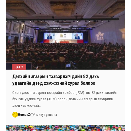
ЦАГ ҮЕ
Дэлхийн агаарын тээвэрлэгчдийн 82 дахь
удаагийн дээд хэмжээний хурал боллоо
Олон улсын агаарын тээврийн холбоо (IATA) -ны 82 дахь жилийн
бүх гишүүдийн хурал (AGM) болон Дэлхийн агаарын тээврийн
дээд хэмжээний…
HumanZ
4 минут уншина