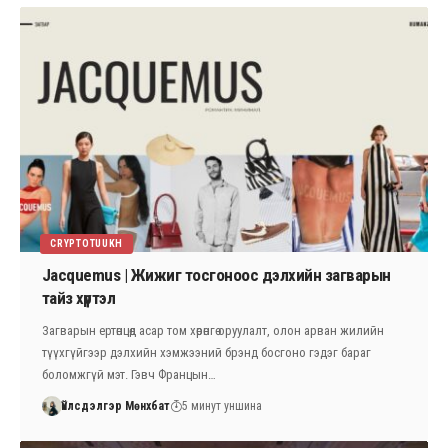
CRYPTOTUUKH
Jacquemus | Жижиг тосгоноос дэлхийн загварын
тайз хүртэл
Загварын ертөнцөд асар том хөрөнгө оруулалт, олон арван жилийн
түүхгүйгээр дэлхийн хэмжээний брэнд босгоно гэдэг бараг
боломжгүй мэт. Гэвч Францын…
Үйлсдэлгэр Мөнхбат
5 минут уншина