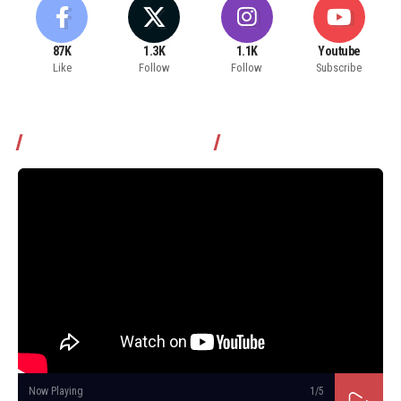
87K
1.3K
1.1K
Youtube
Like
Follow
Follow
Subscribe
Томчуудаас асууя нэвтрүүлэг
Now Playing
1
/5