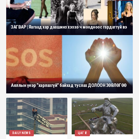
ЗАГВАР | Яагаад хар даашинз хэзээ ч моодноос гардаггүй вэ
Аяллын үеэр “харлахгүй” байхад туслах ДОЛООН ЗӨВЛӨГӨӨ
DAILY NEWS
ЦАГ ҮЕ