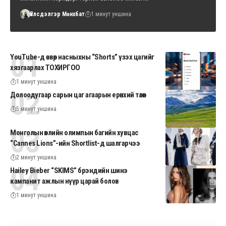
Үйлсдэлгэр Мөнхбат
1 минут уншина
YouTube-д өсвөр насныхны “Shorts” үзэх цагийг
хязгаарлах ТОХИРГОО
1 минут уншина
Долоодугаар сарын цаг агаарын ерөнхий төлөв
5 минут уншина
Монголын өвлийн олимпын багийн хувцас
“Cannes Lions”-ийн Shortlist-д шалгарчээ
2 минут уншина
Hailey Bieber “SKIMS” брэндийн шинэ
кампанит ажлын нүүр царай болов
1 минут уншина