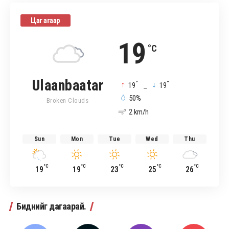
Цаг агаар
19
°C
Ulaanbaatar
°
°
19
_
19
50%
Broken Clouds
2 km/h
Sun
Mon
Tue
Wed
Thu
°C
°C
°C
°C
°C
19
19
23
25
26
Биднийг дагаарай.