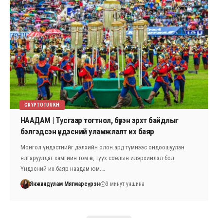
CRYPTOTUUKH
НААДАМ | Тусгаар тогтнол, бүрэн эрхт байдлыг
бэлгэдсэн үндэсний уламжлалт их баяр
Монгол үндэстнийг дэлхийн олон ард түмнээс ондоошуулан
ялгаруулдаг хамгийн том өв, түүх соёлын илэрхийлэл бол
Үндэсний их баяр наадам юм.…
Янжиндулам Мягмарсүрэн
3 минут уншина