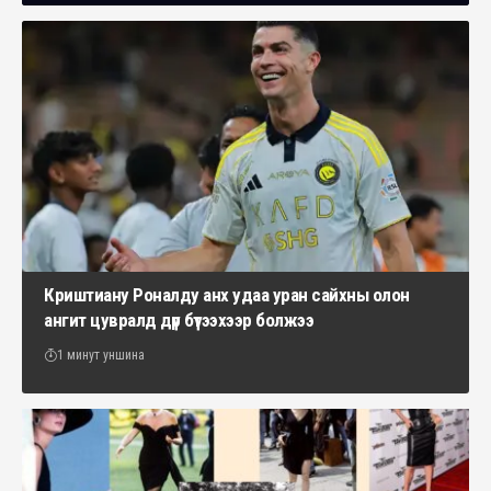
Криштиану Роналду анх удаа уран сайхны олон
ангит цувралд дүр бүтээхээр болжээ
1 минут уншина