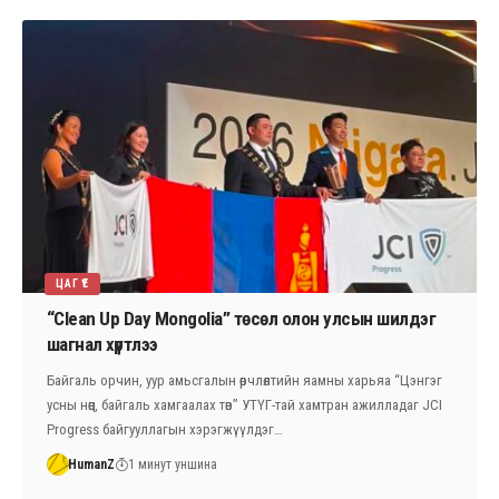
ЦАГ ҮЕ
“Clean Up Day Mongolia” төсөл олон улсын шилдэг
шагнал хүртлээ
Байгаль орчин, уур амьсгалын өөрчлөлтийн яамны харьяа “Цэнгэг
усны нөөц, байгаль хамгаалах төв” УТҮГ-тай хамтран ажилладаг JCI
Progress байгууллагын хэрэгжүүлдэг…
HumanZ
1 минут уншина