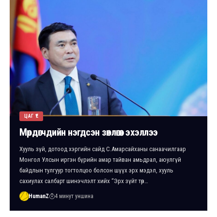
ЦАГ ҮЕ
Мөрдөгчдийн нэгдсэн зөвлөгөөн эхэллээ
Хууль зүй, дотоод хэргийн сайд С.Амарсайханы санаачилгаар
Монгол Улсын иргэн бүрийн амар тайван амьдрал, аюулгүй
байдлын тулгуур тогтолцоо болсон шүүх эрх мэдэл, хууль
сахиулах салбарт шинэчлэлт хийх “Эрх зүйт төр…
HumanZ
4 минут уншина