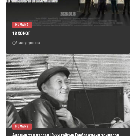
HUMANZ
18 ХОНОГ
5 минут уншина
HUMANZ
Аяллын тэмдэглэл | Зүүн тайгын Ганбаа ахынд зочилсон