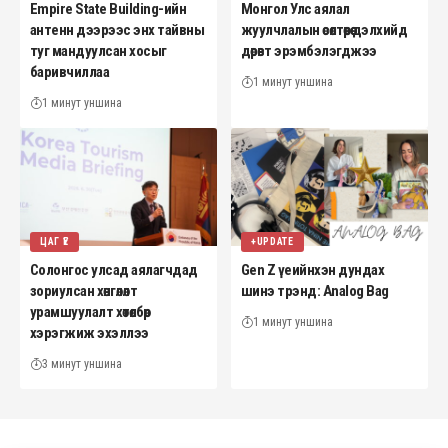
Empire State Building-ийн
Монгол Улс аялал
антенн дээрээс энх тайвны
жуулчлалын өсөлтөөрөө дэлхийд
туг мандуулсан хосыг
дөрөвт эрэмбэлэгджээ
баривчиллаа
1 минут уншина
1 минут уншина
ЦАГ ҮЕ
+UPDATE
Солонгос улсад аялагчдад
Gen Z үеийнхэн дундах
зориулсан хөнгөлөлт
шинэ трэнд: Analog Bag
урамшуулалт хөтөлбөр
1 минут уншина
хэрэгжиж эхэллээ
3 минут уншина