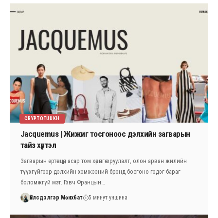
CRYPTOTUUKH
Jacquemus | Жижиг тосгоноос дэлхийн загварын
тайз хүртэл
Загварын ертөнцөд асар том хөрөнгө оруулалт, олон арван жилийн
түүхгүйгээр дэлхийн хэмжээний брэнд босгоно гэдэг бараг
боломжгүй мэт. Гэвч Францын…
Үйлсдэлгэр Мөнхбат
5 минут уншина