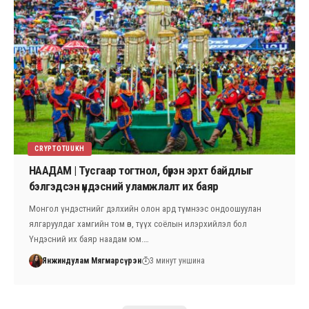
CRYPTOTUUKH
НААДАМ | Тусгаар тогтнол, бүрэн эрхт байдлыг
бэлгэдсэн үндэсний уламжлалт их баяр
Монгол үндэстнийг дэлхийн олон ард түмнээс ондоошуулан
ялгаруулдаг хамгийн том өв, түүх соёлын илэрхийлэл бол
Үндэсний их баяр наадам юм.…
Янжиндулам Мягмарсүрэн
3 минут уншина