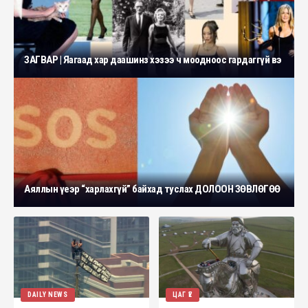
ЗАГВАР | Яагаад хар даашинз хэзээ ч моодноос гардаггүй вэ
Аяллын үеэр “харлахгүй” байхад туслах ДОЛООН ЗӨВЛӨГӨӨ
DAILY NEWS
ЦАГ ҮЕ