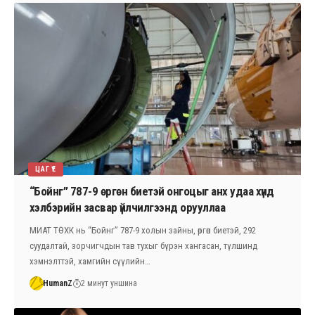
ЦАГ ҮЕ
“Бойнг” 787-9 өргөн биетэй онгоцыг анх удаа хүнд
хэлбэрийн засвар үйлчилгээнд орууллаа
МИАТ ТӨХК нь “Бойнг” 787-9 холын зайны, өргөн биетэй, 292
суудалтай, зорчигчдын тав тухыг бүрэн хангасан, түлшинд
хэмнэлттэй, хамгийн сүүлийн…
HumanZ
2 минут уншина