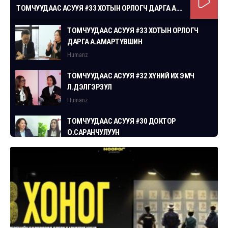
ТОМЧУУДААС АСУУЯ #33 ХОТЫН ОРЛОГЧ ДАРГА А.АМАРТҮВШИН
ТОМЧУУДААС АСУУЯ #33 ХОТЫН ОРЛОГЧ
ДАРГА А.АМАРТҮВШИН
Humanz
ТОМЧУУДААС АСУУЯ #32 ХҮНИЙ ИХ ЭМЧ
Л.ДЭЛГЭРЗУЛ
Humanz
ТОМЧУУДААС АСУУЯ #30 ДОКТОР
О.САРАНЧУЛУУН
Humanz
ТОМЧУУДААС АСУУЯ #29 СГЗ С.ЦОГТБАЯР
Humanz
ТОМЧУУДААС АСУУЯ #28 ХУУЛЬЧ
Г.ЭРДЭНЭБАТ
Humanz