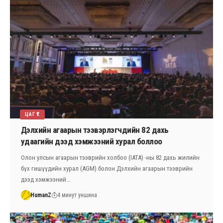
ЦАГ ҮЕ
Дэлхийн агаарын тээвэрлэгчдийн 82 дахь
удаагийн дээд хэмжээний хурал боллоо
Олон улсын агаарын тээврийн холбоо (IATA) -ны 82 дахь жилийн
бүх гишүүдийн хурал (AGM) болон Дэлхийн агаарын тээврийн
дээд хэмжээний…
HumanZ
4 минут уншина