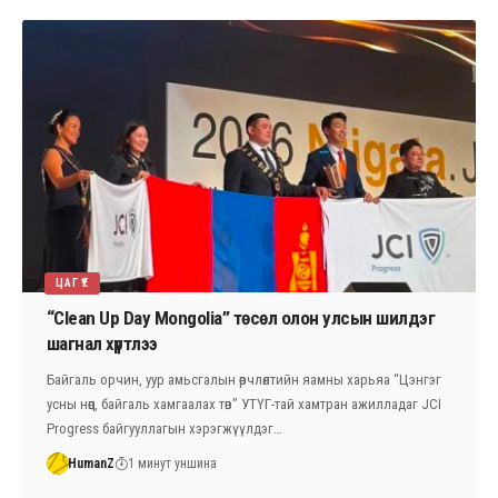
ЦАГ ҮЕ
“Clean Up Day Mongolia” төсөл олон улсын шилдэг
шагнал хүртлээ
Байгаль орчин, уур амьсгалын өөрчлөлтийн яамны харьяа “Цэнгэг
усны нөөц, байгаль хамгаалах төв” УТҮГ-тай хамтран ажилладаг JCI
Progress байгууллагын хэрэгжүүлдэг…
HumanZ
1 минут уншина