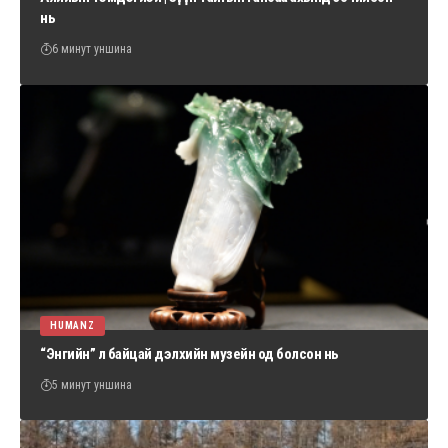
нь
6 минут уншина
HUMANZ
“Энгийн” л байцай дэлхийн музейн од болсон нь
5 минут уншина