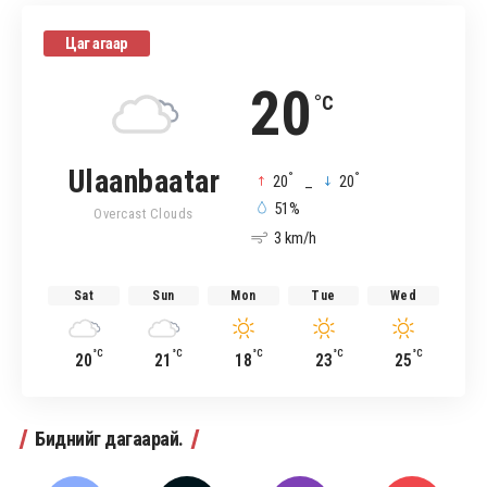
Цаг агаар
20
°C
Ulaanbaatar
°
°
20
_
20
51%
Overcast Clouds
3 km/h
Sat
Sun
Mon
Tue
Wed
°C
°C
°C
°C
°C
20
21
18
23
25
Биднийг дагаарай.