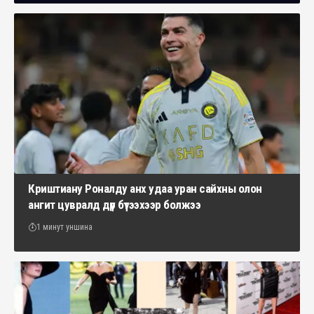
Криштиану Роналду анх удаа уран сайхны олон
ангит цувралд дүр бүтээхээр болжээ
1 минут уншина