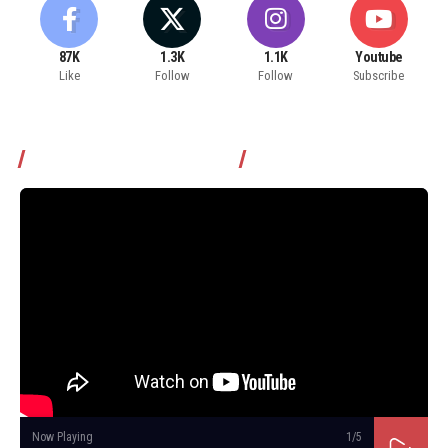
87K
1.3K
1.1K
Youtube
Like
Follow
Follow
Subscribe
Томчуудаас асууя нэвтрүүлэг
Now Playing
1
/5