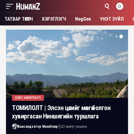
ТАТВАР ТӨЛӨГЧ
ХЭРЭГЛЭГЧ
NegGen
ҮНЭТ ЗҮЙЛ
GENZ АЖИГЛАГЧ
ТОМИЛОЛТ | Элсэн цөлийг мөнгө болгон
хувиргасан Ниншягийн туршлага
Баасандэлгэр Мөнхбаяр
22 минут уншина