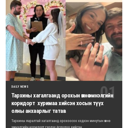
DAILY NEWS
Тархины хагалгаанд орохын өмнө эмнэлгийн
коридорт хуримаа хийсэн хосын түүх
олны анхаарлыг татав
Тархины яаралтай хагалгаанд орохоосоо хэдхэн минутын өмнө
эмнэлгийн коридорт гэрлэх ёслолоо хийсэн…