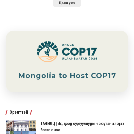
Цааш үзэх
Mongolia to Host COP17
Эрэлттэй
ТАНИЛЦ | Их, дээд сургуулиудын оюутан элсүүлэх
босго оноо