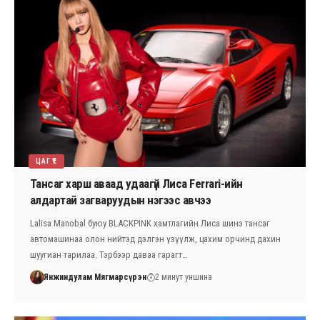
ЦАГ ҮЕ
Тансаг харш аваад удаагүй Лиса Ferrari-ийн
алдартай загваруудын нэгээс авчээ
Lalisa Manobal буюу BLACKPINK хамтлагийн Лиса шинэ тансаг
автомашинаа олон нийтэд дэлгэн үзүүлж, цахим орчинд дахин
шуугиан тарилаа. Тэрбээр даваа гарагт…
Янжиндулам Мягмарсүрэн
2 минут уншина