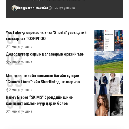
Үйлсдэлгэр Мөнхбат
1 минут уншина
YouTube-д өсвөр насныхны “Shorts” үзэх цагийг
хязгаарлах ТОХИРГОО
1 минут уншина
Долоодугаар сарын цаг агаарын ерөнхий төлөв
5 минут уншина
Монголын өвлийн олимпын багийн хувцас
“Cannes Lions”-ийн Shortlist-д шалгарчээ
2 минут уншина
Hailey Bieber “SKIMS” брэндийн шинэ
кампанит ажлын нүүр царай болов
1 минут уншина