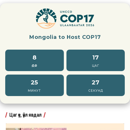
Mongolia to Host COP17
8
17
ӨДӨР
ЦАГ
25
26
МИНУТ
СЕКУНД
Цаг үе, үйл явдал