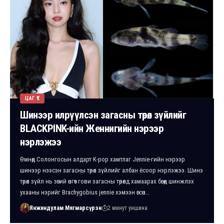
ЦАГ ҮЕ
Шинээр илрүүлсэн загасны төрөл зүйлийг
BLACKPINK-ийн Женнигийн нэрээр
нэрлэжээ
Өмнөд Солонгосын алдарт K-pop хамтлаг Jennie-гийн нэрээр
шинээр нээсэн загасны төрөл зүйлийг албан ёсоор нэрлэжээ. Шинэ
төрөл зүйл нь зөгий өнгөт гови загасны төрөлд хамаарах бөгөөд шинжлэх
ухааны нэрийг Brachygobius jennie хэмээн өгсөн…
Янжиндулам Мягмарсүрэн
2 минут уншина