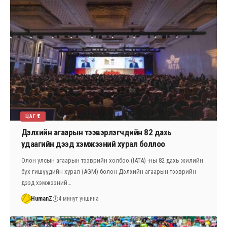
ЦАГ ҮЕ
Дэлхийн агаарын тээвэрлэгчдийн 82 дахь
удаагийн дээд хэмжээний хурал боллоо
Олон улсын агаарын тээврийн холбоо (IATA) -ны 82 дахь жилийн
бүх гишүүдийн хурал (AGM) болон Дэлхийн агаарын тээврийн
дээд хэмжээний…
HumanZ
4 минут уншина