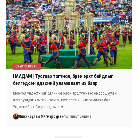
CRYPTOTUUKH
НААДАМ | Тусгаар тогтнол, бүрэн эрхт байдлыг
бэлгэдсэн үндэсний уламжлалт их баяр
Монгол үндэстнийг дэлхийн олон ард түмнээс ондоошуулан
ялгаруулдаг хамгийн том өв, түүх соёлын илэрхийлэл бол
Үндэсний их баяр наадам юм.…
Янжиндулам Мягмарсүрэн
3 минут уншина