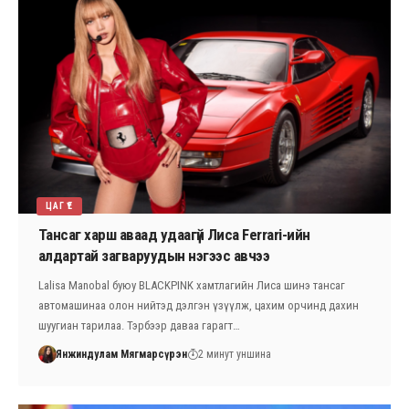
ЦАГ ҮЕ
Тансаг харш аваад удаагүй Лиса Ferrari-ийн
алдартай загваруудын нэгээс авчээ
Lalisa Manobal буюу BLACKPINK хамтлагийн Лиса шинэ тансаг
автомашинаа олон нийтэд дэлгэн үзүүлж, цахим орчинд дахин
шуугиан тарилаа. Тэрбээр даваа гарагт…
Янжиндулам Мягмарсүрэн
2 минут уншина