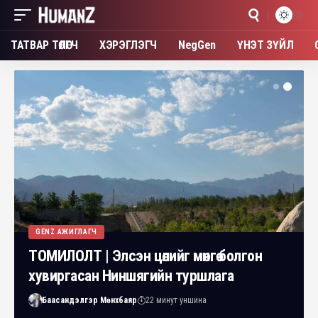
ТАТВАР ТӨЛӨГЧ
ХЭРЭГЛЭГЧ
NegGen
ҮНЭТ ЗҮЙЛ
GENZ АЖИГЛАГЧ
ТОМИЛОЛТ | Элсэн цөлийг мөнгө болгон
хувиргасан Ниншягийн туршлага
Баасандэлгэр Мөнхбаяр
22 минут уншина