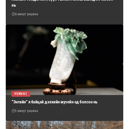
нь
6 минут уншина
HUMANZ
“Энгийн” л байцай дэлхийн музейн од болсон нь
5 минут уншина