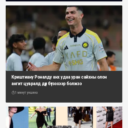
Криштиану Роналду анх удаа уран сайхны олон
ангит цувралд дүр бүтээхээр болжээ
1 минут уншина