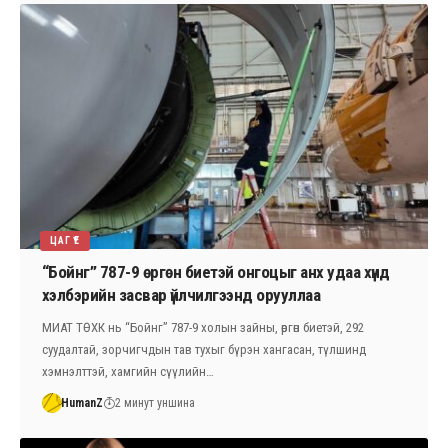
ЦАГ ҮЕ
“Бойнг” 787-9 өргөн биетэй онгоцыг анх удаа хүнд
хэлбэрийн засвар үйлчилгээнд орууллаа
МИАТ ТӨХК нь “Бойнг” 787-9 холын зайны, өргөн биетэй, 292
суудалтай, зорчигчдын тав тухыг бүрэн хангасан, түлшинд
хэмнэлттэй, хамгийн сүүлийн…
HumanZ
2 минут уншина