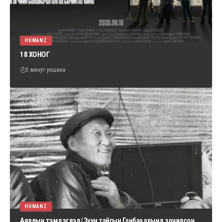
HUMANZ
18 ХОНОГ
5 минут уншина
HUMANZ
Аяллын тэмдэглэл | Зүүн тайгын Ганбаа ахынд зочилсон