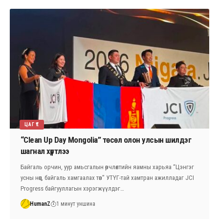
ЦАГ ҮЕ
“Clean Up Day Mongolia” төсөл олон улсын шилдэг
шагнал хүртлээ
Байгаль орчин, уур амьсгалын өөрчлөлтийн яамны харьяа “Цэнгэг
усны нөөц, байгаль хамгаалах төв” УТҮГ-тай хамтран ажилладаг JCI
Progress байгууллагын хэрэгжүүлдэг…
HumanZ
1 минут уншина