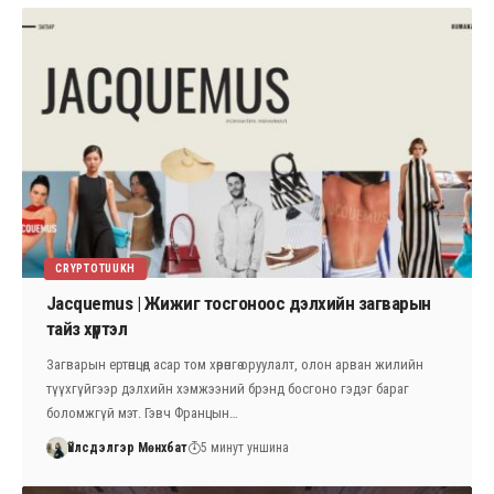
CRYPTOTUUKH
Jacquemus | Жижиг тосгоноос дэлхийн загварын
тайз хүртэл
Загварын ертөнцөд асар том хөрөнгө оруулалт, олон арван жилийн
түүхгүйгээр дэлхийн хэмжээний брэнд босгоно гэдэг бараг
боломжгүй мэт. Гэвч Францын…
Үйлсдэлгэр Мөнхбат
5 минут уншина