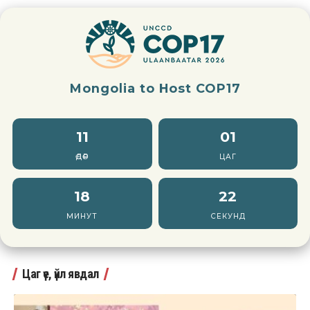
Mongolia to Host COP17
11
01
ӨДӨР
ЦАГ
18
20
МИНУТ
СЕКУНД
Цаг үе, үйл явдал