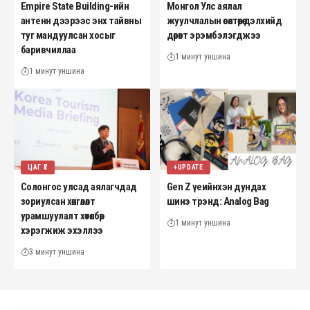
Empire State Building-ийн
Монгол Улс аялал
антенн дээрээс энх тайвны
жуулчлалын өсөлтөөрөө дэлхийд
туг мандуулсан хосыг
дөрөвт эрэмбэлэгджээ
баривчиллаа
1 минут уншина
1 минут уншина
ЦАГ ҮЕ
+UPDATE
Солонгос улсад аялагчдад
Gen Z үеийнхэн дундах
зориулсан хөнгөлөлт
шинэ трэнд: Analog Bag
урамшуулалт хөтөлбөр
1 минут уншина
хэрэгжиж эхэллээ
3 минут уншина