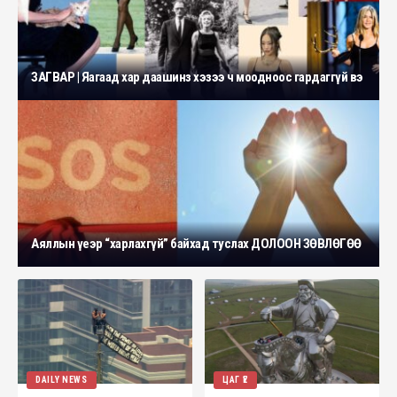
ЗАГВАР | Яагаад хар даашинз хэзээ ч моодноос гардаггүй вэ
Аяллын үеэр “харлахгүй” байхад туслах ДОЛООН ЗӨВЛӨГӨӨ
DAILY NEWS
ЦАГ ҮЕ