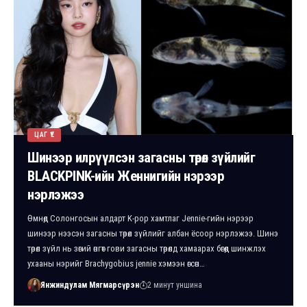
ЦАГ ҮЕ
Шинээр илрүүлсэн загасны төрөл зүйлийг
BLACKPINK-ийн Женнигийн нэрээр
нэрлэжээ
Өмнөд Солонгосын алдарт K-pop хамтлаг Jennie-гийн нэрээр
шинээр нээсэн загасны төрөл зүйлийг албан ёсоор нэрлэжээ. Шинэ
төрөл зүйл нь зөгий өнгөт гови загасны төрөлд хамаарах бөгөөд шинжлэх
ухааны нэрийг Brachygobius jennie хэмээн өгсөн…
Янжиндулам Мягмарсүрэн
2 минут уншина