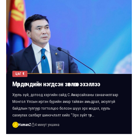
ЦАГ ҮЕ
Мөрдөгчдийн нэгдсэн зөвлөгөөн эхэллээ
Хууль зүй, дотоод хэргийн сайд С.Амарсайханы санаачилгаар
Монгол Улсын иргэн бүрийн амар тайван амьдрал, аюулгүй
байдлын тулгуур тогтолцоо болсон шүүх эрх мэдэл, хууль
сахиулах салбарт шинэчлэлт хийх “Эрх зүйт төр…
HumanZ
4 минут уншина