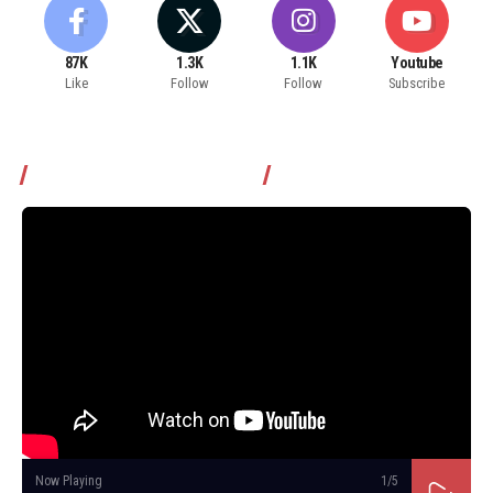
87K
1.3K
1.1K
Youtube
Like
Follow
Follow
Subscribe
Томчуудаас асууя нэвтрүүлэг
Now Playing
1
/5