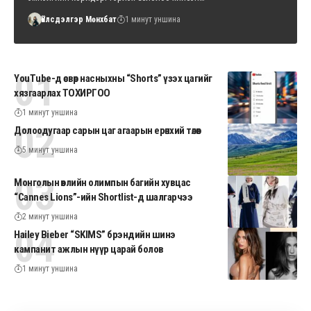
Үйлсдэлгэр Мөнхбат
1 минут уншина
YouTube-д өсвөр насныхны “Shorts” үзэх цагийг
хязгаарлах ТОХИРГОО
1 минут уншина
Долоодугаар сарын цаг агаарын ерөнхий төлөв
5 минут уншина
Монголын өвлийн олимпын багийн хувцас
“Cannes Lions”-ийн Shortlist-д шалгарчээ
2 минут уншина
Hailey Bieber “SKIMS” брэндийн шинэ
кампанит ажлын нүүр царай болов
1 минут уншина