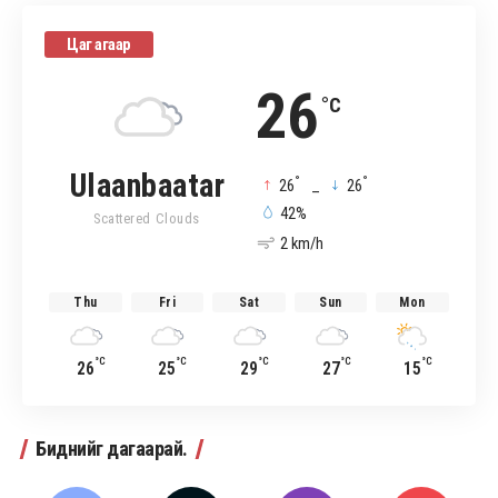
Цаг агаар
26
°C
Ulaanbaatar
°
°
26
_
26
42%
Scattered Clouds
2 km/h
Thu
Fri
Sat
Sun
Mon
°C
°C
°C
°C
°C
26
25
29
27
15
Биднийг дагаарай.