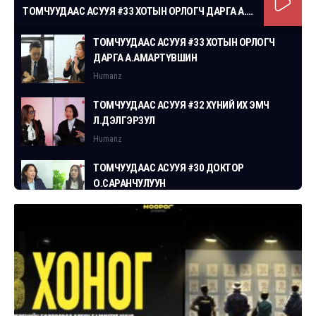
ТОМЧУУДААС АСУУЯ #33 ХОТЫН ОРЛОГЧ ДАРГА А.АМАРТҮВШИН
ТОМЧУУДААС АСУУЯ #33 ХОТЫН ОРЛОГЧ
ДАРГА А.АМАРТҮВШИН
Humanz
ТОМЧУУДААС АСУУЯ #32 ХҮНИЙ ИХ ЭМЧ
Л.ДЭЛГЭРЗУЛ
Humanz
ТОМЧУУДААС АСУУЯ #30 ДОКТОР
О.САРАНЧУЛУУН
Humanz
ТОМЧУУДААС АСУУЯ #29 СГЗ С.ЦОГТБАЯР
Humanz
ТОМЧУУДААС АСУУЯ #28 ХУУЛЬЧ
Г.ЭРДЭНЭБАТ
Humanz