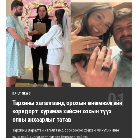
DAILY NEWS
Тархины хагалгаанд орохын өмнө эмнэлгийн
коридорт хуримаа хийсэн хосын түүх
олны анхаарлыг татав
Тархины яаралтай хагалгаанд орохоосоо хэдхэн минутын өмнө
эмнэлгийн коридорт гэрлэх ёслолоо хийсэн…