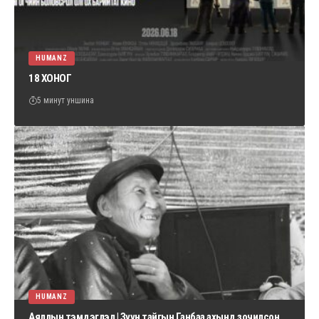
HUMANZ
18 ХОНОГ
5 минут уншина
HUMANZ
Аяллын тэмдэглэл | Зүүн тайгын Ганбаа ахынд зочилсон