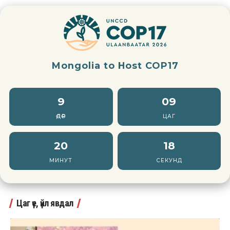
Mongolia to Host COP17
9
09
ӨДӨР
ЦАГ
20
16
МИНУТ
СЕКУНД
Цаг үе, үйл явдал