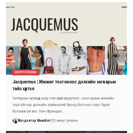
CRYPTOTUUKH
Jacquemus | Жижиг тосгоноос дэлхийн загварын
тайз хүртэл
Загварын ертөнцөд асар том хөрөнгө оруулалт, олон арван жилийн
түүхгүйгээр дэлхийн хэмжээний брэнд босгоно гэдэг бараг
боломжгүй мэт. Гэвч Францын…
Үйлсдэлгэр Мөнхбат
5 минут уншина