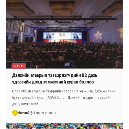
ЦАГ ҮЕ
Дэлхийн агаарын тээвэрлэгчдийн 82 дахь
удаагийн дээд хэмжээний хурал боллоо
Олон улсын агаарын тээврийн холбоо (IATA) -ны 82 дахь жилийн
бүх гишүүдийн хурал (AGM) болон Дэлхийн агаарын тээврийн
дээд хэмжээний…
HumanZ
4 минут уншина