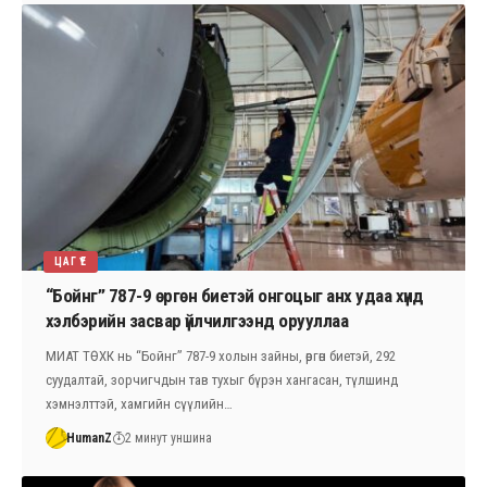
ЦАГ ҮЕ
“Бойнг” 787-9 өргөн биетэй онгоцыг анх удаа хүнд
хэлбэрийн засвар үйлчилгээнд орууллаа
МИАТ ТӨХК нь “Бойнг” 787-9 холын зайны, өргөн биетэй, 292
суудалтай, зорчигчдын тав тухыг бүрэн хангасан, түлшинд
хэмнэлттэй, хамгийн сүүлийн…
HumanZ
2 минут уншина