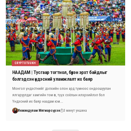
CRYPTOTUUKH
НААДАМ | Тусгаар тогтнол, бүрэн эрхт байдлыг
бэлгэдсэн үндэсний уламжлалт их баяр
Монгол үндэстнийг дэлхийн олон ард түмнээс ондоошуулан
ялгаруулдаг хамгийн том өв, түүх соёлын илэрхийлэл бол
Үндэсний их баяр наадам юм.…
Янжиндулам Мягмарсүрэн
3 минут уншина