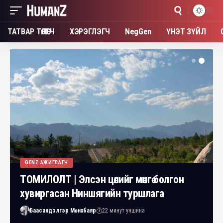
ТАТВАР ТӨЛӨГЧ
ХЭРЭГЛЭГЧ
NegGen
ҮНЭТ ЗҮЙЛ
GENZ АЖИГЛАГЧ
ТОМИЛОЛТ | Элсэн цөлийг мөнгө болгон
хувиргасан Ниншягийн туршлага
Баасандэлгэр Мөнхбаяр
22 минут уншина