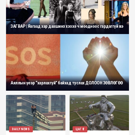
ЗАГВАР | Яагаад хар даашинз хэзээ ч моодноос гардаггүй вэ
Аяллын үеэр “харлахгүй” байхад туслах ДОЛООН ЗӨВЛӨГӨӨ
DAILY NEWS
ЦАГ ҮЕ