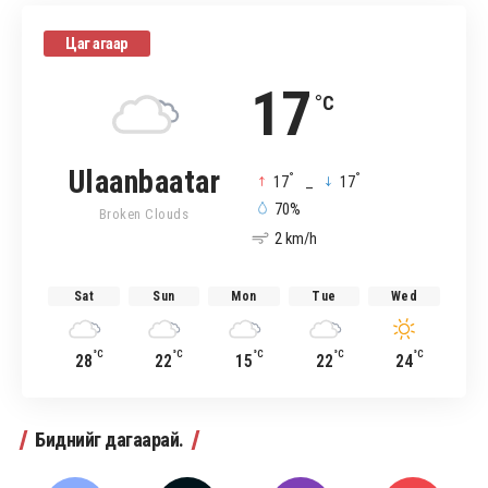
Цаг агаар
17
°C
Ulaanbaatar
°
°
17
_
17
70%
Broken Clouds
2 km/h
Sat
Sun
Mon
Tue
Wed
°C
°C
°C
°C
°C
28
22
15
22
24
Биднийг дагаарай.