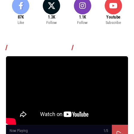
87K
1.3K
1.1K
Youtube
Like
Follow
Follow
Subscribe
Томчуудаас асууя нэвтрүүлэг
Now Playing
1
/5