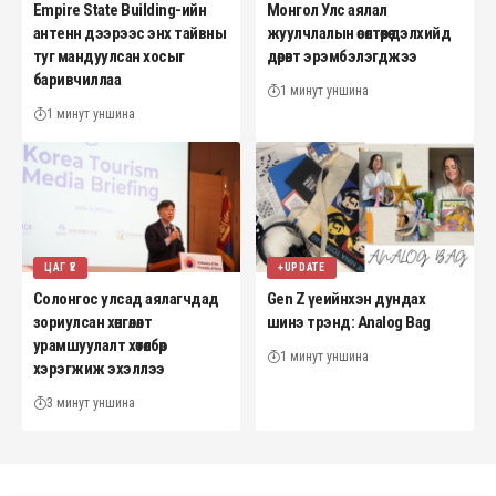
Empire State Building-ийн
Монгол Улс аялал
антенн дээрээс энх тайвны
жуулчлалын өсөлтөөрөө дэлхийд
туг мандуулсан хосыг
дөрөвт эрэмбэлэгджээ
баривчиллаа
1 минут уншина
1 минут уншина
ЦАГ ҮЕ
+UPDATE
Солонгос улсад аялагчдад
Gen Z үеийнхэн дундах
зориулсан хөнгөлөлт
шинэ трэнд: Analog Bag
урамшуулалт хөтөлбөр
1 минут уншина
хэрэгжиж эхэллээ
3 минут уншина