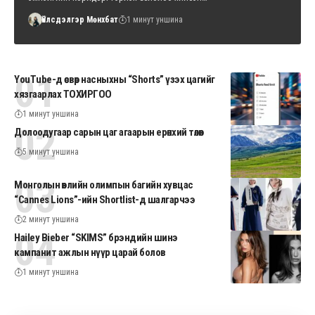
Үйлсдэлгэр Мөнхбат
1 минут уншина
YouTube-д өсвөр насныхны “Shorts” үзэх цагийг
хязгаарлах ТОХИРГОО
1 минут уншина
Долоодугаар сарын цаг агаарын ерөнхий төлөв
5 минут уншина
Монголын өвлийн олимпын багийн хувцас
“Cannes Lions”-ийн Shortlist-д шалгарчээ
2 минут уншина
Hailey Bieber “SKIMS” брэндийн шинэ
кампанит ажлын нүүр царай болов
1 минут уншина