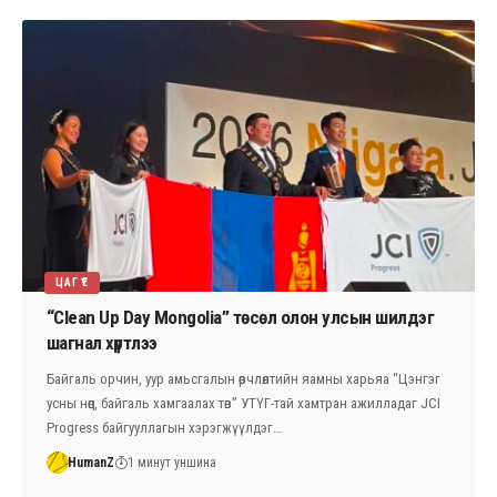
ЦАГ ҮЕ
“Clean Up Day Mongolia” төсөл олон улсын шилдэг
шагнал хүртлээ
Байгаль орчин, уур амьсгалын өөрчлөлтийн яамны харьяа “Цэнгэг
усны нөөц, байгаль хамгаалах төв” УТҮГ-тай хамтран ажилладаг JCI
Progress байгууллагын хэрэгжүүлдэг…
HumanZ
1 минут уншина