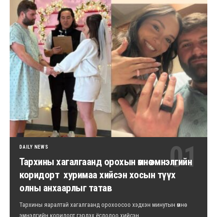
DAILY NEWS
Тархины хагалгаанд орохын өмнө эмнэлгийн
коридорт хуримаа хийсэн хосын түүх
олны анхаарлыг татав
Тархины яаралтай хагалгаанд орохоосоо хэдхэн минутын өмнө
эмнэлгийн коридорт гэрлэх ёслолоо хийсэн…