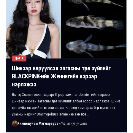
ЦАГ ҮЕ
Шинээр илрүүлсэн загасны төрөл зүйлийг
BLACKPINK-ийн Женнигийн нэрээр
нэрлэжээ
Өмнөд Солонгосын алдарт K-pop хамтлаг Jennie-гийн нэрээр
шинээр нээсэн загасны төрөл зүйлийг албан ёсоор нэрлэжээ. Шинэ
төрөл зүйл нь зөгий өнгөт гови загасны төрөлд хамаарах бөгөөд шинжлэх
ухааны нэрийг Brachygobius jennie хэмээн өгсөн…
Янжиндулам Мягмарсүрэн
2 минут уншина