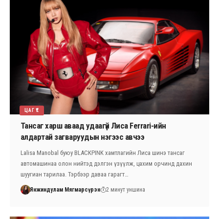
ЦАГ ҮЕ
Тансаг харш аваад удаагүй Лиса Ferrari-ийн
алдартай загваруудын нэгээс авчээ
Lalisa Manobal буюу BLACKPINK хамтлагийн Лиса шинэ тансаг
автомашинаа олон нийтэд дэлгэн үзүүлж, цахим орчинд дахин
шуугиан тарилаа. Тэрбээр даваа гарагт…
Янжиндулам Мягмарсүрэн
2 минут уншина