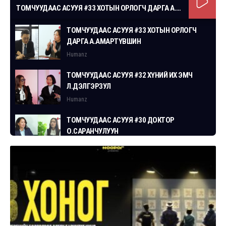
ТОМЧУУДААС АСУУЯ #33 ХОТЫН ОРЛОГЧ ДАРГА А.АМАРТҮВШИН
ТОМЧУУДААС АСУУЯ #33 ХОТЫН ОРЛОГЧ
ДАРГА А.АМАРТҮВШИН
Humanz
ТОМЧУУДААС АСУУЯ #32 ХҮНИЙ ИХ ЭМЧ
Л.ДЭЛГЭРЗУЛ
Humanz
ТОМЧУУДААС АСУУЯ #30 ДОКТОР
О.САРАНЧУЛУУН
Humanz
ТОМЧУУДААС АСУУЯ #29 СГЗ С.ЦОГТБАЯР
Humanz
ТОМЧУУДААС АСУУЯ #28 ХУУЛЬЧ
Г.ЭРДЭНЭБАТ
Humanz