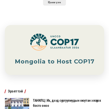
Цааш үзэх
Mongolia to Host COP17
Эрэлттэй
ТАНИЛЦ | Их, дээд сургуулиудын оюутан элсүүлэх
босго оноо