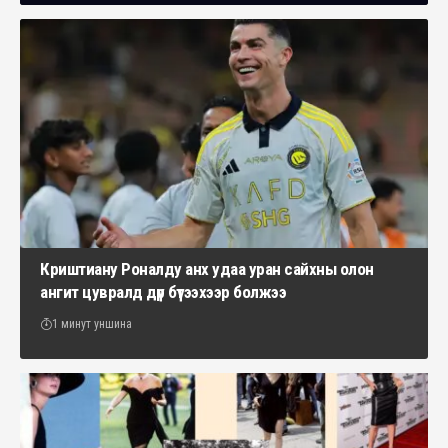
Криштиану Роналду анх удаа уран сайхны олон
ангит цувралд дүр бүтээхээр болжээ
1 минут уншина