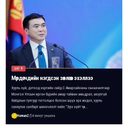
ЦАГ ҮЕ
Мөрдөгчдийн нэгдсэн зөвлөгөөн эхэллээ
Хууль зүй, дотоод хэргийн сайд С.Амарсайханы санаачилгаар
Монгол Улсын иргэн бүрийн амар тайван амьдрал, аюулгүй
байдлын тулгуур тогтолцоо болсон шүүх эрх мэдэл, хууль
сахиулах салбарт шинэчлэлт хийх “Эрх зүйт төр…
HumanZ
4 минут уншина