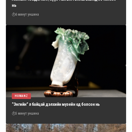
нь
6 минут уншина
HUMANZ
“Энгийн” л байцай дэлхийн музейн од болсон нь
5 минут уншина