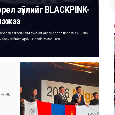
өрөл зүйлийг BLACKPINK-
лэжээ
нээсэн загасны төрөл зүйлийг албан ёсоор нэрлэжээ. Шинэ
аны нэрийг Brachygobius jennie хэмээн өгсөн…
ы нөөц,