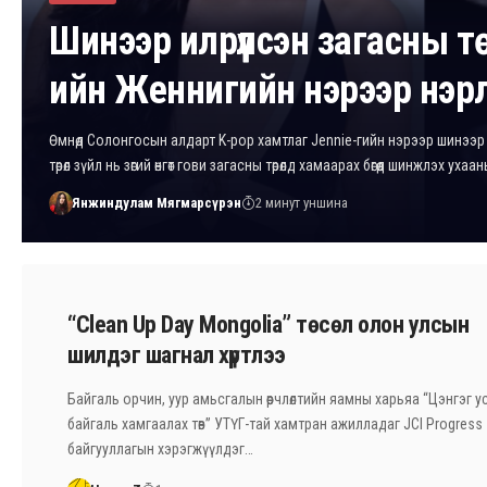
Шинээр илрүүлсэн загасны т
ийн Женнигийн нэрээр нэр
Өмнөд Солонгосын алдарт K-pop хамтлаг Jennie-гийн нэрээр шинээр 
төрөл зүйл нь зөгий өнгөт гови загасны төрөлд хамаарах бөгөөд шинжлэх уха
Янжиндулам Мягмарсүрэн
2 минут уншина
“Clean Up Day Mongolia” төсөл олон улсын
шилдэг шагнал хүртлээ
Байгаль орчин, уур амьсгалын өөрчлөлтийн яамны харьяа “Цэнгэг усн
байгаль хамгаалах төв” УТҮГ-тай хамтран ажилладаг JCI Progress
байгууллагын хэрэгжүүлдэг…