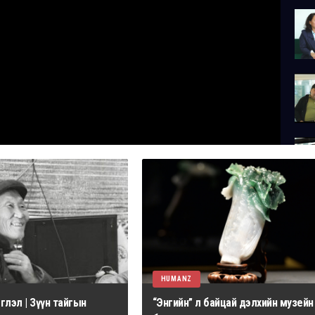
HUMANZ
лэл | Зүүн тайгын
“Энгийн” л байцай дэлхийн музейн