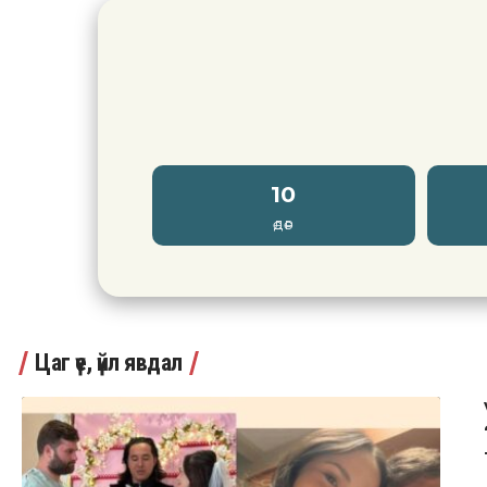
10
ӨДӨР
Цаг үе, үйл явдал