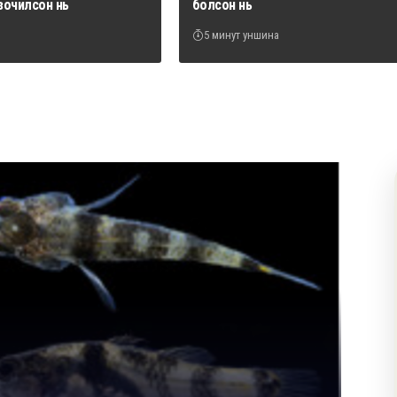
зочилсон нь
болсон нь
5 минут уншина