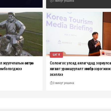
1 минут уншина
ЦАГ ҮЕ
жуулчлалын өсөлтөөрөө
Солонгос улсад аялагчдад зориулс
эрэмбэлэгджээ
хөнгөлөлт урамшуулалт хөтөлбөр хэрэгжиж
эхэллээ
3 минут уншина