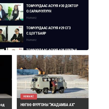
ТОМЧУУДААС АСУУЯ #30 ДОКТОР
О.САРАНЧУЛУУН
Humanz
ТОМЧУУДААС АСУУЯ #29 СГЗ
С.ЦОГТБАЯР
Humanz
ТОМЧУУДААС АСУУЯ #28 ХУУЛЬЧ
Г.ЭРДЭНЭБАТ
Humanz
HUMANZ
 од
НӨГӨӨ ФУРГОНЫ “ЖАДАМБА АХ”