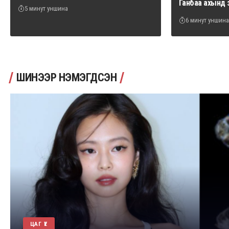
Ганбаа ахынд 
5 минут уншина
6 минут уншина
ШИНЭЭР НЭМЭГДСЭН
ЦАГ ҮЕ