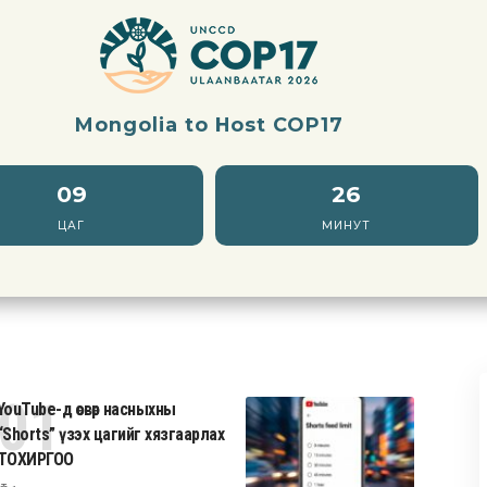
Mongolia to Host COP17
09
26
ЦАГ
МИНУТ
YouTube-д өсвөр насныхны
“Shorts” үзэх цагийг хязгаарлах
ТОХИРГОО