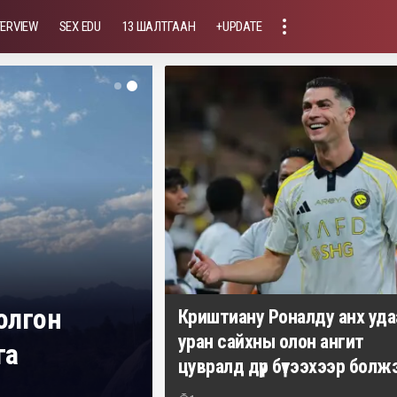
TERVIEW
SEX EDU
13 ШАЛТГААН
+UPDATE
болгон
Криштиану Роналду анх уда
уран сайхны олон ангит
га
цувралд дүр бүтээхээр болж
Үйлсдэлгэр Мөнхбат