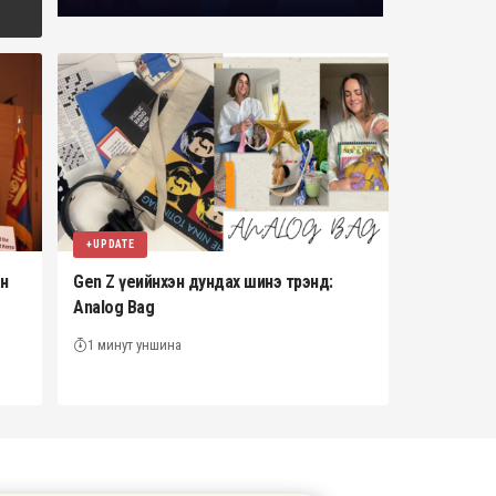
+UPDATE
ан
Gen Z үеийнхэн дундах шинэ трэнд:
Analog Bag
1 минут уншина