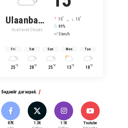
15
Ulaanbaatar
°
°
15
_
15
89%
Scattered Clouds
3 km/h
Fri
Sat
Sun
Mon
Tue
°C
°C
°C
°C
°C
25
28
25
13
18
Биднийг дагаарай.
87K
1.3K
1.1K
Youtube