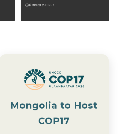
6 минут уншина
Mongolia to Host
COP17