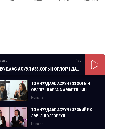
Like
Follow
Follow
Subscribe
aying
1
/5
ТОМЧУУДААС АСУУЯ #33 ХОТЫН ОРЛОГЧ ДАРГА А.АМАРТҮВШИН
ТОМЧУУДААС АСУУЯ #33 ХОТЫН
ОРЛОГЧ ДАРГА А.АМАРТҮВШИН
Humanz
ТОМЧУУДААС АСУУЯ #32 ХҮНИЙ ИХ
ЭМЧ Л.ДЭЛГЭРЗУЛ
Humanz