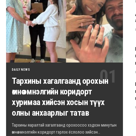
DAILY NEWS
Тархины хагалгаанд орохын
өмнө эмнэлгийн коридорт
хуримаа хийсэн хосын түүх
олны анхаарлыг татав
Тархины яаралтай хагалгаанд орохоосоо хэдхэн минутын
өмнө эмнэлгийн коридорт гэрлэх ёслолоо хийсэн…