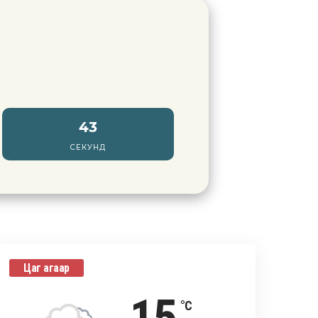
41
СЕКУНД
Цаг агаар
°C