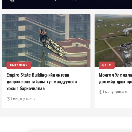
DAILY NEWS
ЦАГ ҮЕ
Empire State Building-ийн антенн
Монгол Улс аялал 
дээрээс энх тайвны туг мандуулсан
дэлхийд дөрөвт 
хосыг баривчиллаа
1 минут уншина
1 минут уншина