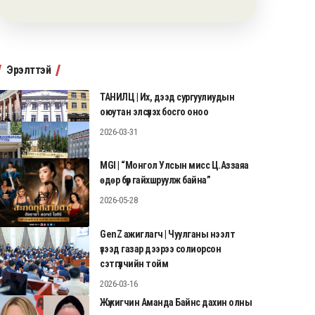
Эрэлттэй
ТАНИЛЦ | Их, дээд сургуулиудын
оюутан элсүүлэх босго оноо
2026-03-31
MGI | “Монгол Улсын мисс Ц.Аззаяа
өдөр бүр гайхшруулж байна”
2026-05-28
GenZ ажиглагч | Чуулганы нээлт
үзээд газар дээрээ солиорсон
сэтгүүлчийн тойм
2026-03-16
Жүжигчин Аманда Байнс дахин олны