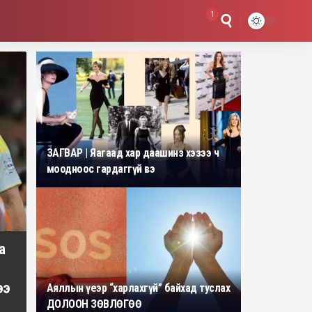
1
ЗАГВАР | Яагаад хар даашинз хэзээ ч
моодноос гардаггүй вэ
а
ээ
Аяллын үеэр “харлахгүй” байхад туслах
ДОЛООН ЗӨВЛӨГӨӨ