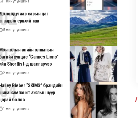
1 минут уншина
Долоодугаар сарын цаг
агаарын ерөнхий төлөв
5 минут уншина
Монголын өвлийн олимпын
багийн хувцас “Cannes Lions”-
ийн Shortlist-д шалгарчээ
2 минут уншина
Hailey Bieber “SKIMS” брэндийн
шинэ кампанит ажлын нүүр
царай болов
1 минут уншина