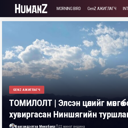
MORNING BIRD
GenZ АЖИГЛАГЧ
IN
GENZ АЖИГЛАГЧ
ТОМИЛОЛТ | Элсэн цөлийг мөнгө 
хувиргасан Ниншягийн туршла
Баасандэлгэр Мөнхбаяр
22 минут уншина