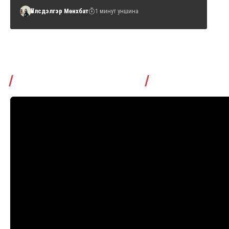
Үйлсдэлгэр Мөнхбат
1 минут уншина
Томчуудаас асууя нэвтрүүлэг