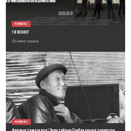
HUMANZ
18 ХОНОГ
5 минут уншина
HUMANZ
Аяллын тэмдэглэл | Зүүн тайгын Ганбаа ахынд зочилсон