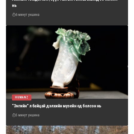
нь
6 минут уншина
HUMANZ
“Энгийн” л байцай дэлхийн музейн од болсон нь
5 минут уншина