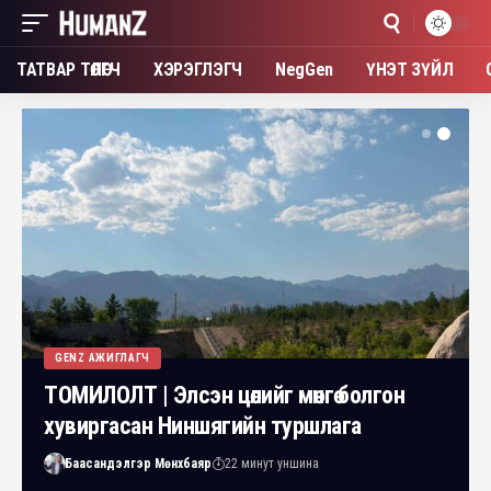
ТАТВАР ТӨЛӨГЧ
ХЭРЭГЛЭГЧ
NegGen
ҮНЭТ ЗҮЙЛ
GENZ АЖИГЛАГЧ
ТОМИЛОЛТ | Элсэн цөлийг мөнгө болгон
хувиргасан Ниншягийн туршлага
Баасандэлгэр Мөнхбаяр
22 минут уншина