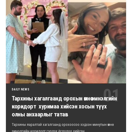
DAILY NEWS
Тархины хагалгаанд орохын өмнө эмнэлгийн
коридорт хуримаа хийсэн хосын түүх
олны анхаарлыг татав
Тархины яаралтай хагалгаанд орохоосоо хэдхэн минутын өмнө
эмнэлгийн коридорт гэрлэх ёслолоо хийсэн…