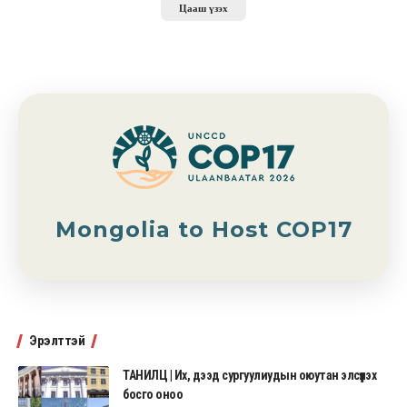
Цааш үзэх
Mongolia to Host COP17
Эрэлттэй
ТАНИЛЦ | Их, дээд сургуулиудын оюутан элсүүлэх
босго оноо