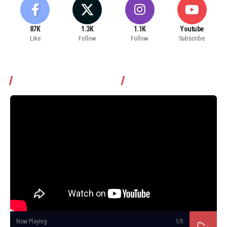
87K
1.3K
1.1K
Youtube
Like
Follow
Follow
Subscribe
Томчуудаас асууя нэвтрүүлэг
Now Playing
1
/5