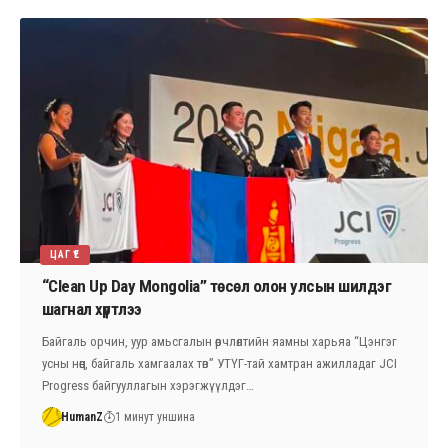
ЦАГ ҮЕ
“Clean Up Day Mongolia” төсөл олон улсын шилдэг
шагнал хүртлээ
Байгаль орчин, уур амьсгалын өөрчлөлтийн яамны харьяа “Цэнгэг
усны нөөц, байгаль хамгаалах төв” УТҮГ-тай хамтран ажилладаг JCI
Progress байгууллагын хэрэгжүүлдэг…
HumanZ
1 минут уншина