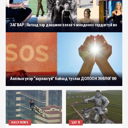
ЗАГВАР | Яагаад хар даашинз хэзээ ч моодноос гардаггүй вэ
Аяллын үеэр “харлахгүй” байхад туслах ДОЛООН ЗӨВЛӨГӨӨ
DAILY NEWS
ЦАГ ҮЕ