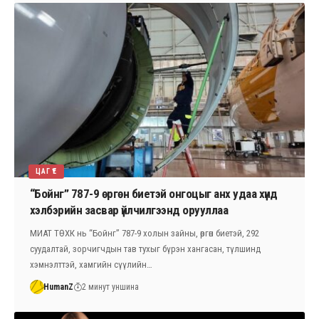
ЦАГ ҮЕ
“Бойнг” 787-9 өргөн биетэй онгоцыг анх удаа хүнд
хэлбэрийн засвар үйлчилгээнд орууллаа
МИАТ ТӨХК нь “Бойнг” 787-9 холын зайны, өргөн биетэй, 292
суудалтай, зорчигчдын тав тухыг бүрэн хангасан, түлшинд
хэмнэлттэй, хамгийн сүүлийн…
HumanZ
2 минут уншина