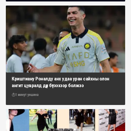
Криштиану Роналду анх удаа уран сайхны олон
ангит цувралд дүр бүтээхээр болжээ
1 минут уншина