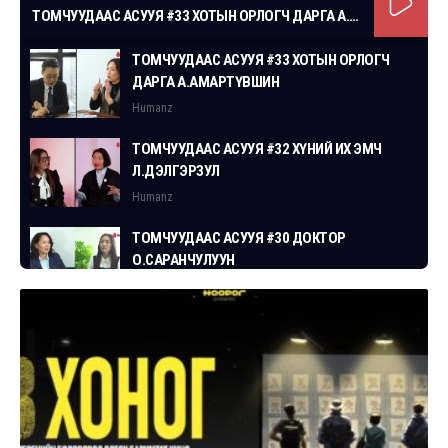
ТОМЧУУДААС АСУУЯ #33 ХОТЫН ОРЛОГЧ ДАРГА А.АМАРТҮВШИН
ТОМЧУУДААС АСУУЯ #33 ХОТЫН ОРЛОГЧ
ДАРГА А.АМАРТҮВШИН
Humanz
ТОМЧУУДААС АСУУЯ #32 ХҮНИЙ ИХ ЭМЧ
Л.ДЭЛГЭРЗУЛ
Humanz
ТОМЧУУДААС АСУУЯ #30 ДОКТОР
О.САРАНЧУЛУУН
Humanz
ТОМЧУУДААС АСУУЯ #29 СГЗ С.ЦОГТБАЯР
Humanz
ТОМЧУУДААС АСУУЯ #28 ХУУЛЬЧ
Г.ЭРДЭНЭБАТ
Humanz