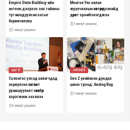
Empire State Building-ийн
Монгол Улс аялал
антенн дээрээс энх тайвны
жуулчлалын өсөлтөөрөө дэлхийд
туг мандуулсан хосыг
дөрөвт эрэмбэлэгджээ
баривчиллаа
1 минут уншина
1 минут уншина
ЦАГ ҮЕ
+UPDATE
Солонгос улсад аялагчдад
Gen Z үеийнхэн дундах
зориулсан хөнгөлөлт
шинэ трэнд: Analog Bag
урамшуулалт хөтөлбөр
1 минут уншина
хэрэгжиж эхэллээ
3 минут уншина