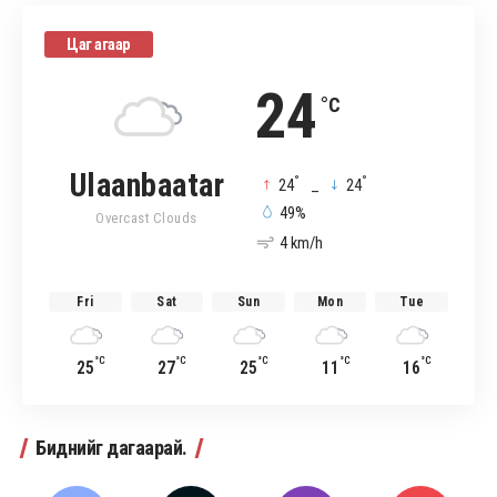
Цаг агаар
24
°C
Ulaanbaatar
°
°
24
_
24
49%
Overcast Clouds
4 km/h
Fri
Sat
Sun
Mon
Tue
°C
°C
°C
°C
°C
25
27
25
11
16
Биднийг дагаарай.