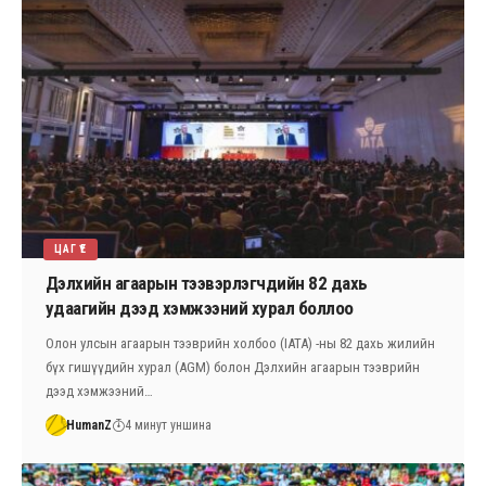
ЦАГ ҮЕ
Дэлхийн агаарын тээвэрлэгчдийн 82 дахь
удаагийн дээд хэмжээний хурал боллоо
Олон улсын агаарын тээврийн холбоо (IATA) -ны 82 дахь жилийн
бүх гишүүдийн хурал (AGM) болон Дэлхийн агаарын тээврийн
дээд хэмжээний…
HumanZ
4 минут уншина