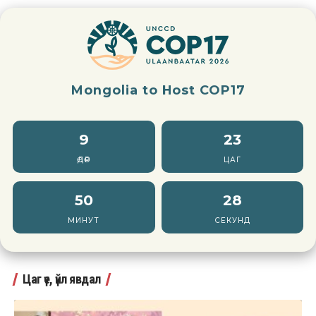
Mongolia to Host COP17
9
23
ӨДӨР
ЦАГ
50
27
МИНУТ
СЕКУНД
Цаг үе, үйл явдал