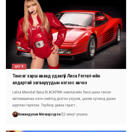
ЦАГ ҮЕ
Тансаг харш аваад удаагүй Лиса Ferrari-ийн
алдартай загваруудын нэгээс авчээ
Lalisa Manobal буюу BLACKPINK хамтлагийн Лиса шинэ тансаг
автомашинаа олон нийтэд дэлгэн үзүүлж, цахим орчинд дахин
шуугиан тарилаа. Тэрбээр даваа гарагт…
Янжиндулам Мягмарсүрэн
2 минут уншина