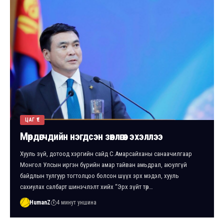
ЦАГ ҮЕ
Мөрдөгчдийн нэгдсэн зөвлөгөөн эхэллээ
Хууль зүй, дотоод хэргийн сайд С.Амарсайханы санаачилгаар
Монгол Улсын иргэн бүрийн амар тайван амьдрал, аюулгүй
байдлын тулгуур тогтолцоо болсон шүүх эрх мэдэл, хууль
сахиулах салбарт шинэчлэлт хийх “Эрх зүйт төр…
HumanZ
4 минут уншина