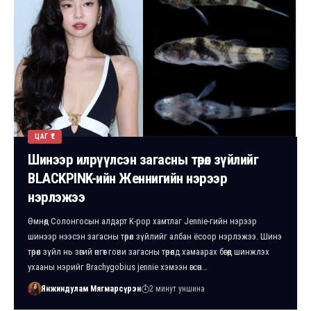
ЦАГ ҮЕ
Шинээр илрүүлсэн загасны төрөл зүйлийг
BLACKPINK-ийн Женнигийн нэрээр
нэрлэжээ
Өмнөд Солонгосын алдарт K-pop хамтлаг Jennie-гийн нэрээр
шинээр нээсэн загасны төрөл зүйлийг албан ёсоор нэрлэжээ. Шинэ
төрөл зүйл нь зөгий өнгөт гови загасны төрөлд хамаарах бөгөөд шинжлэх
ухааны нэрийг Brachygobius jennie хэмээн өгсөн…
Янжиндулам Мягмарсүрэн
2 минут уншина