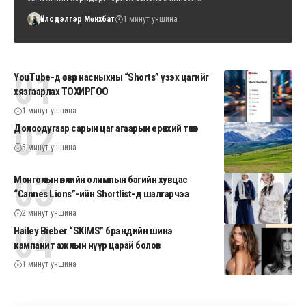
Үйлсдэлгэр Мөнхбат
1 минут уншина
YouTube-д өсвөр насныхны “Shorts” үзэх цагийг
хязгаарлах ТОХИРГОО
1 минут уншина
Долоодугаар сарын цаг агаарын ерөнхий төлөв
5 минут уншина
Монголын өвлийн олимпын багийн хувцас
“Cannes Lions”-ийн Shortlist-д шалгарчээ
2 минут уншина
Hailey Bieber “SKIMS” брэндийн шинэ
кампанит ажлын нүүр царай болов
1 минут уншина