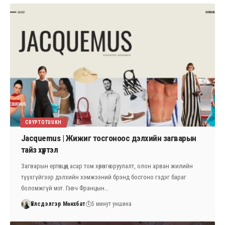
CRYPTOTUUKH
Jacquemus | Жижиг тосгоноос дэлхийн загварын
тайз хүртэл
Загварын ертөнцөд асар том хөрөнгө оруулалт, олон арван жилийн
түүхгүйгээр дэлхийн хэмжээний брэнд босгоно гэдэг бараг
боломжгүй мэт. Гэвч Францын…
Үйлсдэлгэр Мөнхбат
5 минут уншина