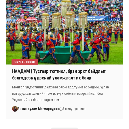
CRYPTOTUUKH
НААДАМ | Тусгаар тогтнол, бүрэн эрхт байдлыг
бэлгэдсэн үндэсний уламжлалт их баяр
Монгол үндэстнийг дэлхийн олон ард түмнээс ондоошуулан
ялгаруулдаг хамгийн том өв, түүх соёлын илэрхийлэл бол
Үндэсний их баяр наадам юм.…
Янжиндулам Мягмарсүрэн
3 минут уншина