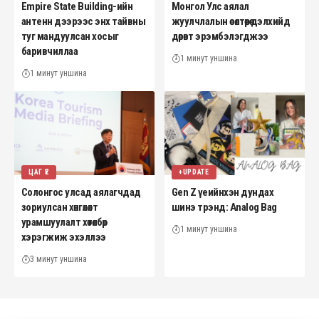
Empire State Building-ийн
Монгол Улс аялал
антенн дээрээс энх тайвны
жуулчлалын өсөлтөөрөө дэлхийд
туг мандуулсан хосыг
дөрөвт эрэмбэлэгджээ
баривчиллаа
1 минут уншина
1 минут уншина
ЦАГ ҮЕ
+UPDATE
Солонгос улсад аялагчдад
Gen Z үеийнхэн дундах
зориулсан хөнгөлөлт
шинэ трэнд: Analog Bag
урамшуулалт хөтөлбөр
1 минут уншина
хэрэгжиж эхэллээ
3 минут уншина