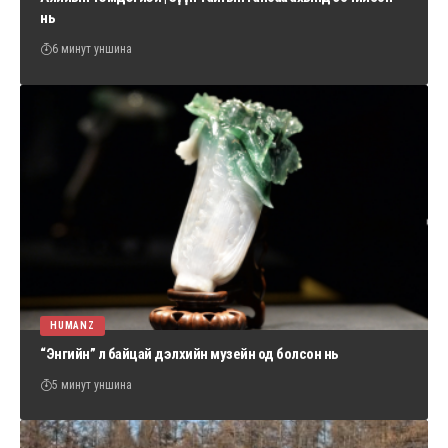
нь
6 минут уншина
HUMANZ
“Энгийн” л байцай дэлхийн музейн од болсон нь
5 минут уншина