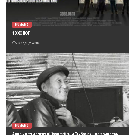
HUMANZ
18 ХОНОГ
5 минут уншина
HUMANZ
Аяллын тэмдэглэл | Зүүн тайгын Ганбаа ахынд зочилсон