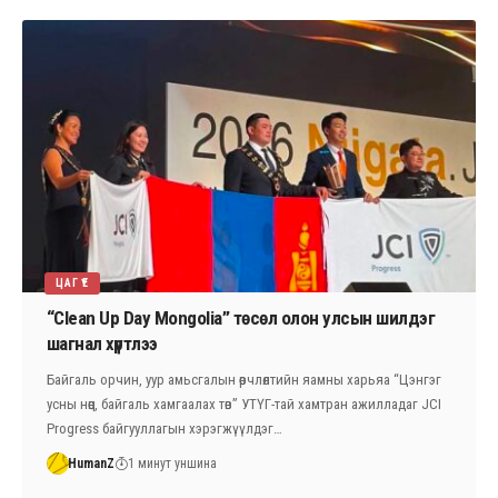
ЦАГ ҮЕ
“Clean Up Day Mongolia” төсөл олон улсын шилдэг
шагнал хүртлээ
Байгаль орчин, уур амьсгалын өөрчлөлтийн яамны харьяа “Цэнгэг
усны нөөц, байгаль хамгаалах төв” УТҮГ-тай хамтран ажилладаг JCI
Progress байгууллагын хэрэгжүүлдэг…
HumanZ
1 минут уншина