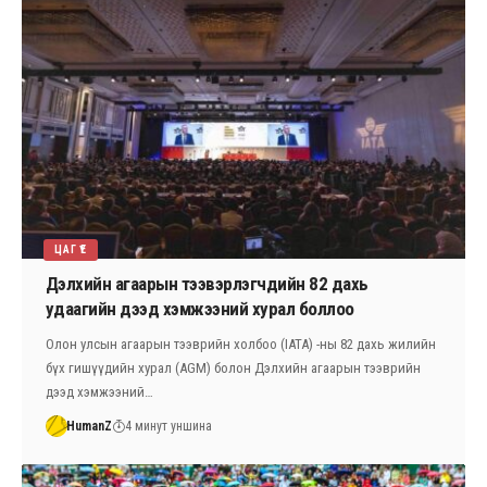
ЦАГ ҮЕ
Дэлхийн агаарын тээвэрлэгчдийн 82 дахь
удаагийн дээд хэмжээний хурал боллоо
Олон улсын агаарын тээврийн холбоо (IATA) -ны 82 дахь жилийн
бүх гишүүдийн хурал (AGM) болон Дэлхийн агаарын тээврийн
дээд хэмжээний…
HumanZ
4 минут уншина