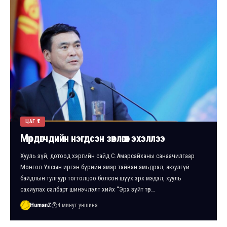
ЦАГ ҮЕ
Мөрдөгчдийн нэгдсэн зөвлөгөөн эхэллээ
Хууль зүй, дотоод хэргийн сайд С.Амарсайханы санаачилгаар
Монгол Улсын иргэн бүрийн амар тайван амьдрал, аюулгүй
байдлын тулгуур тогтолцоо болсон шүүх эрх мэдэл, хууль
сахиулах салбарт шинэчлэлт хийх “Эрх зүйт төр…
HumanZ
4 минут уншина