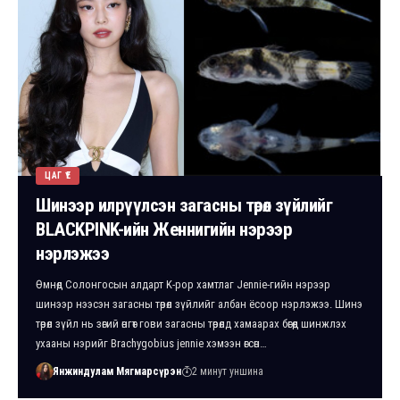
ЦАГ ҮЕ
Шинээр илрүүлсэн загасны төрөл зүйлийг
BLACKPINK-ийн Женнигийн нэрээр
нэрлэжээ
Өмнөд Солонгосын алдарт K-pop хамтлаг Jennie-гийн нэрээр
шинээр нээсэн загасны төрөл зүйлийг албан ёсоор нэрлэжээ. Шинэ
төрөл зүйл нь зөгий өнгөт гови загасны төрөлд хамаарах бөгөөд шинжлэх
ухааны нэрийг Brachygobius jennie хэмээн өгсөн…
Янжиндулам Мягмарсүрэн
2 минут уншина