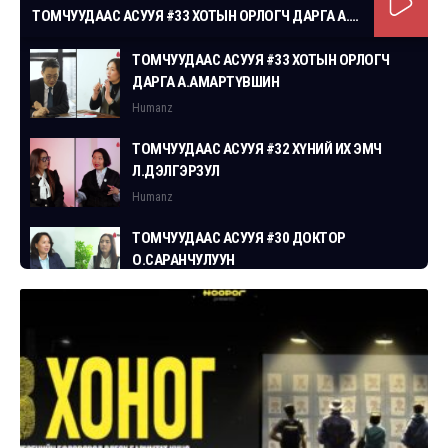
ТОМЧУУДААС АСУУЯ #33 ХОТЫН ОРЛОГЧ ДАРГА А.АМАРТҮВШИН
ТОМЧУУДААС АСУУЯ #33 ХОТЫН ОРЛОГЧ
ДАРГА А.АМАРТҮВШИН
Humanz
ТОМЧУУДААС АСУУЯ #32 ХҮНИЙ ИХ ЭМЧ
Л.ДЭЛГЭРЗУЛ
Humanz
ТОМЧУУДААС АСУУЯ #30 ДОКТОР
О.САРАНЧУЛУУН
Humanz
ТОМЧУУДААС АСУУЯ #29 СГЗ С.ЦОГТБАЯР
Humanz
ТОМЧУУДААС АСУУЯ #28 ХУУЛЬЧ
Г.ЭРДЭНЭБАТ
Humanz