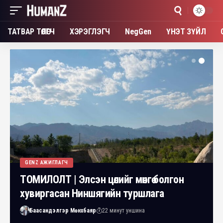
ТАТВАР ТӨЛӨГЧ
ХЭРЭГЛЭГЧ
NegGen
ҮНЭТ ЗҮЙЛ
GENZ АЖИГЛАГЧ
ТОМИЛОЛТ | Элсэн цөлийг мөнгө болгон
хувиргасан Ниншягийн туршлага
Баасандэлгэр Мөнхбаяр
22 минут уншина