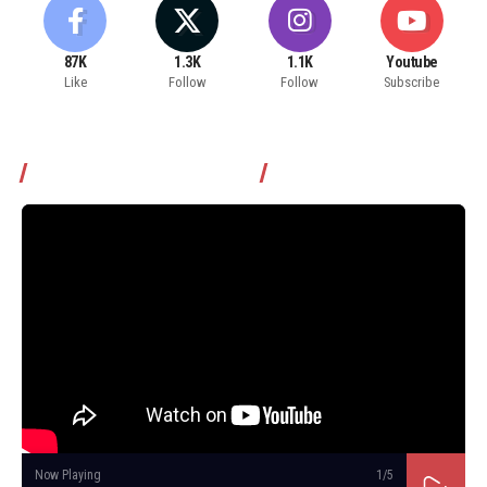
87K
1.3K
1.1K
Youtube
Like
Follow
Follow
Subscribe
Томчуудаас асууя нэвтрүүлэг
Now Playing
1
/5