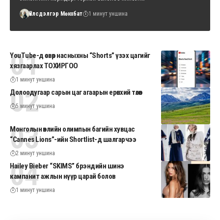
Үйлсдэлгэр Мөнхбат
1 минут уншина
YouTube-д өсвөр насныхны “Shorts” үзэх цагийг
хязгаарлах ТОХИРГОО
1 минут уншина
Долоодугаар сарын цаг агаарын ерөнхий төлөв
5 минут уншина
Монголын өвлийн олимпын багийн хувцас
“Cannes Lions”-ийн Shortlist-д шалгарчээ
2 минут уншина
Hailey Bieber “SKIMS” брэндийн шинэ
кампанит ажлын нүүр царай болов
1 минут уншина