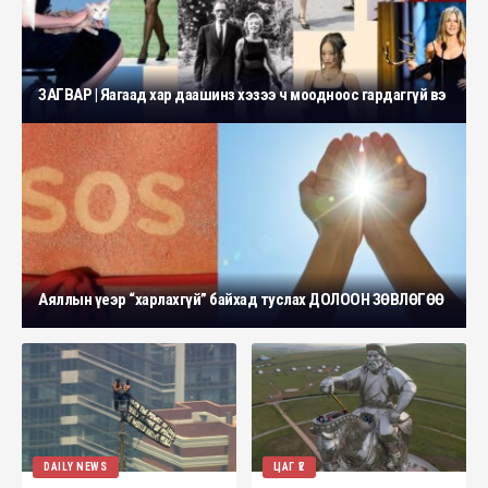
ЗАГВАР | Яагаад хар даашинз хэзээ ч моодноос гардаггүй вэ
Аяллын үеэр “харлахгүй” байхад туслах ДОЛООН ЗӨВЛӨГӨӨ
DAILY NEWS
ЦАГ ҮЕ