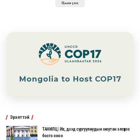
Цааш үзэх
Mongolia to Host COP17
Эрэлттэй
ТАНИЛЦ | Их, дээд сургуулиудын оюутан элсүүлэх
босго оноо