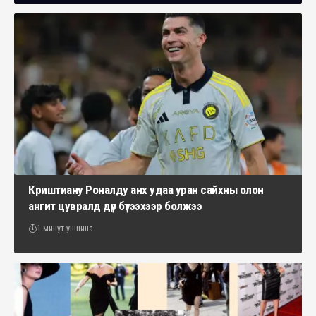
Криштиану Роналду анх удаа уран сайхны олон
ангит цувралд дүр бүтээхээр болжээ
1 минут уншина