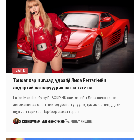
ЦАГ ҮЕ
Тансаг харш аваад удаагүй Лиса Ferrari-ийн
алдартай загваруудын нэгээс авчээ
Lalisa Manobal буюу BLACKPINK хамтлагийн Лиса шинэ тансаг
автомашинаа олон нийтэд дэлгэн үзүүлж, цахим орчинд дахин
шуугиан тарилаа. Тэрбээр даваа гарагт…
Янжиндулам Мягмарсүрэн
2 минут уншина