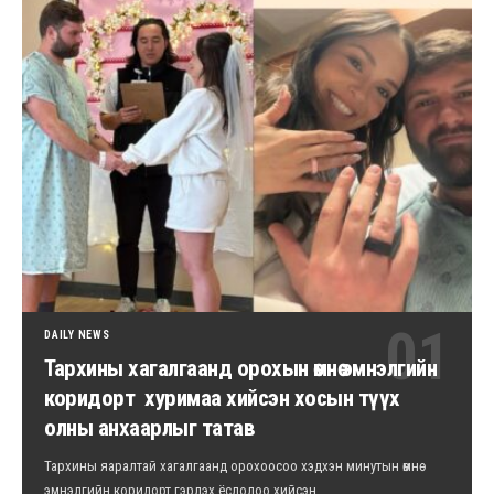
DAILY NEWS
Тархины хагалгаанд орохын өмнө эмнэлгийн
коридорт хуримаа хийсэн хосын түүх
олны анхаарлыг татав
Тархины яаралтай хагалгаанд орохоосоо хэдхэн минутын өмнө
эмнэлгийн коридорт гэрлэх ёслолоо хийсэн…