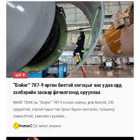
ЦАГ ҮЕ
“Бойнг” 787-9 өргөн биетэй онгоцыг анх удаа хүнд
хэлбэрийн засвар үйлчилгээнд орууллаа
МИАТ ТӨХК нь “Бойнг” 787-9 холын зайны, өргөн биетэй, 292
суудалтай, зорчигчдын тав тухыг бүрэн хангасан, түлшинд
хэмнэлттэй, хамгийн сүүлийн…
HumanZ
2 минут уншина