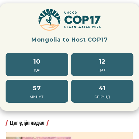
Mongolia to Host COP17
10
12
ӨДӨР
ЦАГ
57
39
МИНУТ
СЕКУНД
Цаг үе, үйл явдал