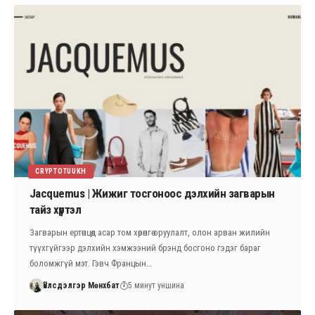
CRYPTOTUUKH
Jacquemus | Жижиг тосгоноос дэлхийн загварын
тайз хүртэл
Загварын ертөнцөд асар том хөрөнгө оруулалт, олон арван жилийн
түүхгүйгээр дэлхийн хэмжээний брэнд босгоно гэдэг бараг
боломжгүй мэт. Гэвч Францын…
Үйлсдэлгэр Мөнхбат
5 минут уншина