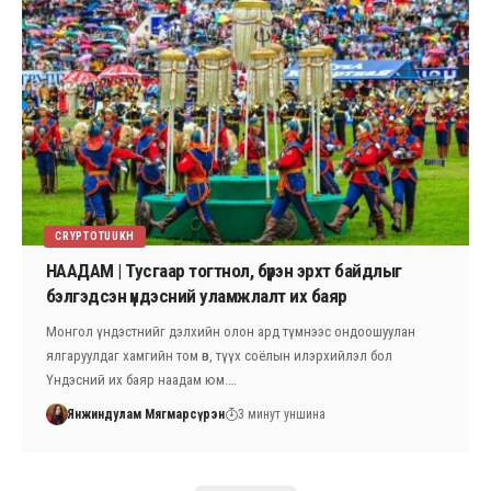
CRYPTOTUUKH
НААДАМ | Тусгаар тогтнол, бүрэн эрхт байдлыг
бэлгэдсэн үндэсний уламжлалт их баяр
Монгол үндэстнийг дэлхийн олон ард түмнээс ондоошуулан
ялгаруулдаг хамгийн том өв, түүх соёлын илэрхийлэл бол
Үндэсний их баяр наадам юм.…
Янжиндулам Мягмарсүрэн
3 минут уншина