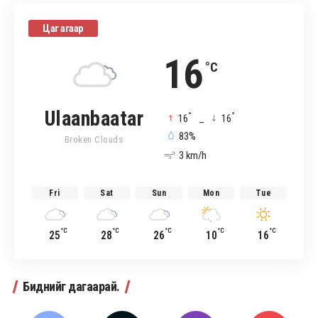
Цаг агаар
16
°C
Ulaanbaatar
°
°
16
_
16
83%
Broken Clouds
3 km/h
Fri
Sat
Sun
Mon
Tue
°C
°C
°C
°C
°C
25
28
26
10
16
Биднийг дагаарай.