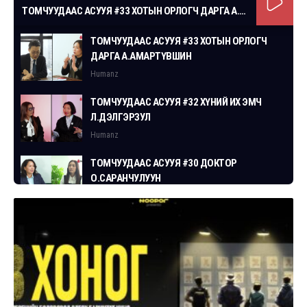
ТОМЧУУДААС АСУУЯ #33 ХОТЫН ОРЛОГЧ ДАРГА А.АМАРТҮВШИН
ТОМЧУУДААС АСУУЯ #33 ХОТЫН ОРЛОГЧ
ДАРГА А.АМАРТҮВШИН
Humanz
ТОМЧУУДААС АСУУЯ #32 ХҮНИЙ ИХ ЭМЧ
Л.ДЭЛГЭРЗУЛ
Humanz
ТОМЧУУДААС АСУУЯ #30 ДОКТОР
О.САРАНЧУЛУУН
Humanz
ТОМЧУУДААС АСУУЯ #29 СГЗ С.ЦОГТБАЯР
Humanz
ТОМЧУУДААС АСУУЯ #28 ХУУЛЬЧ
Г.ЭРДЭНЭБАТ
Humanz