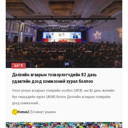
ЦАГ ҮЕ
Дэлхийн агаарын тээвэрлэгчдийн 82 дахь
удаагийн дээд хэмжээний хурал боллоо
Олон улсын агаарын тээврийн холбоо (IATA) -ны 82 дахь жилийн
бүх гишүүдийн хурал (AGM) болон Дэлхийн агаарын тээврийн
дээд хэмжээний…
HumanZ
4 минут уншина