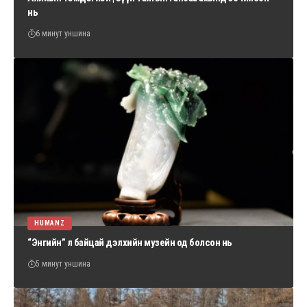
нь
6 минут уншина
HUMANZ
“Энгийн” л байцай дэлхийн музейн од болсон нь
5 минут уншина