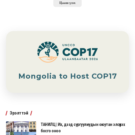
Цааш үзэх
Mongolia to Host COP17
Эрэлттэй
ТАНИЛЦ | Их, дээд сургуулиудын оюутан элсүүлэх
босго оноо