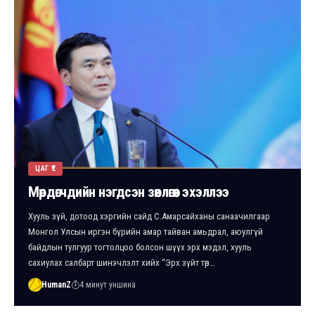
ЦАГ ҮЕ
Мөрдөгчдийн нэгдсэн зөвлөгөөн эхэллээ
Хууль зүй, дотоод хэргийн сайд С.Амарсайханы санаачилгаар
Монгол Улсын иргэн бүрийн амар тайван амьдрал, аюулгүй
байдлын тулгуур тогтолцоо болсон шүүх эрх мэдэл, хууль
сахиулах салбарт шинэчлэлт хийх “Эрх зүйт төр…
HumanZ
4 минут уншина