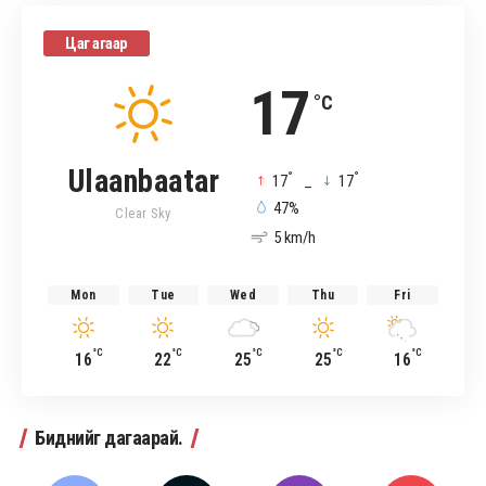
Цаг агаар
17
°C
Ulaanbaatar
°
°
17
_
17
47%
Clear Sky
5 km/h
Mon
Tue
Wed
Thu
Fri
°C
°C
°C
°C
°C
16
22
25
25
16
Биднийг дагаарай.