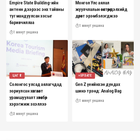
Empire State Building-ийн
Монгол Улс аялал
антенн дээрээс энх тайвны
жуулчлалын өсөлтөөрөө дэлхийд
туг мандуулсан хосыг
дөрөвт эрэмбэлэгджээ
баривчиллаа
1 минут уншина
1 минут уншина
ЦАГ ҮЕ
+UPDATE
Солонгос улсад аялагчдад
Gen Z үеийнхэн дундах
зориулсан хөнгөлөлт
шинэ трэнд: Analog Bag
урамшуулалт хөтөлбөр
1 минут уншина
хэрэгжиж эхэллээ
3 минут уншина