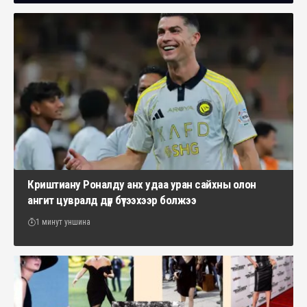
Криштиану Роналду анх удаа уран сайхны олон
ангит цувралд дүр бүтээхээр болжээ
1 минут уншина