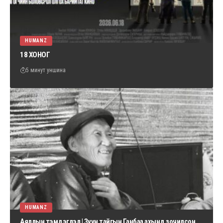
HUMANZ
18 ХОНОГ
5 минут уншина
HUMANZ
Аяллын тэмдэглэл | Зүүн тайгын Ганбаа ахынд зочилсон