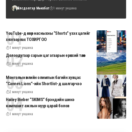
Үйлсдэлгэр Мөнхбат
1 минут уншина
YouTube-д өсвөр насныхны “Shorts” үзэх цагийг
хязгаарлах ТОХИРГОО
1 минут уншина
Долоодугаар сарын цаг агаарын ерөнхий төлөв
5 минут уншина
Монголын өвлийн олимпын багийн хувцас
“Cannes Lions”-ийн Shortlist-д шалгарчээ
2 минут уншина
Hailey Bieber “SKIMS” брэндийн шинэ
кампанит ажлын нүүр царай болов
1 минут уншина