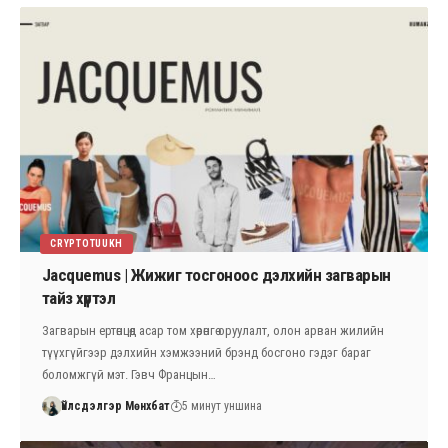
CRYPTOTUUKH
Jacquemus | Жижиг тосгоноос дэлхийн загварын
тайз хүртэл
Загварын ертөнцөд асар том хөрөнгө оруулалт, олон арван жилийн
түүхгүйгээр дэлхийн хэмжээний брэнд босгоно гэдэг бараг
боломжгүй мэт. Гэвч Францын…
Үйлсдэлгэр Мөнхбат
5 минут уншина