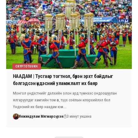
CRYPTOTUUKH
НААДАМ | Тусгаар тогтнол, бүрэн эрхт байдлыг
бэлгэдсэн үндэсний уламжлалт их баяр
Монгол үндэстнийг дэлхийн олон ард түмнээс ондоошуулан
ялгаруулдаг хамгийн том өв, түүх соёлын илэрхийлэл бол
Үндэсний их баяр наадам юм.…
Янжиндулам Мягмарсүрэн
3 минут уншина