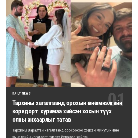
DAILY NEWS
Тархины хагалгаанд орохын өмнө эмнэлгийн
коридорт хуримаа хийсэн хосын түүх
олны анхаарлыг татав
Тархины яаралтай хагалгаанд орохоосоо хэдхэн минутын өмнө
эмнэлгийн коридорт гэрлэх ёслолоо хийсэн…