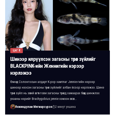
ЦАГ ҮЕ
Шинээр илрүүлсэн загасны төрөл зүйлийг
BLACKPINK-ийн Женнигийн нэрээр
нэрлэжээ
Өмнөд Солонгосын алдарт K-pop хамтлаг Jennie-гийн нэрээр
шинээр нээсэн загасны төрөл зүйлийг албан ёсоор нэрлэжээ. Шинэ
төрөл зүйл нь зөгий өнгөт гови загасны төрөлд хамаарах бөгөөд шинжлэх
ухааны нэрийг Brachygobius jennie хэмээн өгсөн…
Янжиндулам Мягмарсүрэн
2 минут уншина