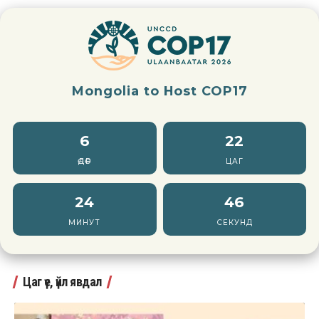
Mongolia to Host COP17
6
22
ӨДӨР
ЦАГ
24
44
МИНУТ
СЕКУНД
Цаг үе, үйл явдал