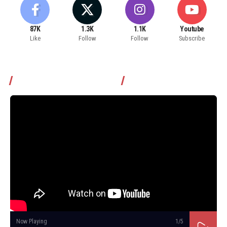
87K
1.3K
1.1K
Youtube
Like
Follow
Follow
Subscribe
Томчуудаас асууя нэвтрүүлэг
Now Playing
1
/5