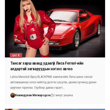
ЦАГ ҮЕ
Тансаг харш аваад удаагүй Лиса Ferrari-ийн
алдартай загваруудын нэгээс авчээ
Lalisa Manobal буюу BLACKPINK хамтлагийн Лиса шинэ тансаг
автомашинаа олон нийтэд дэлгэн үзүүлж, цахим орчинд дахин
шуугиан тарилаа. Тэрбээр даваа гарагт…
Янжиндулам Мягмарсүрэн
2 минут уншина