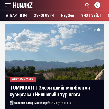
ТАТВАР ТӨЛӨГЧ
ХЭРЭГЛЭГЧ
NegGen
ҮНЭТ ЗҮЙЛ
GENZ АЖИГЛАГЧ
ТОМИЛОЛТ | Элсэн цөлийг мөнгө болгон
хувиргасан Ниншягийн туршлага
Баасандэлгэр Мөнхбаяр
22 минут уншина