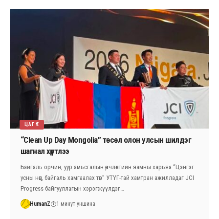
ЦАГ ҮЕ
“Clean Up Day Mongolia” төсөл олон улсын шилдэг
шагнал хүртлээ
Байгаль орчин, уур амьсгалын өөрчлөлтийн яамны харьяа “Цэнгэг
усны нөөц, байгаль хамгаалах төв” УТҮГ-тай хамтран ажилладаг JCI
Progress байгууллагын хэрэгжүүлдэг…
HumanZ
1 минут уншина