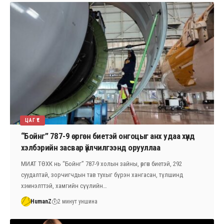
ЦАГ ҮЕ
“Бойнг” 787-9 өргөн биетэй онгоцыг анх удаа хүнд
хэлбэрийн засвар үйлчилгээнд орууллаа
МИАТ ТӨХК нь “Бойнг” 787-9 холын зайны, өргөн биетэй, 292
суудалтай, зорчигчдын тав тухыг бүрэн хангасан, түлшинд
хэмнэлттэй, хамгийн сүүлийн…
HumanZ
2 минут уншина