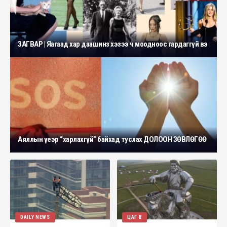
ЗАГВАР | Яагаад хар даашинз хэзээ ч моодноос гардаггүй вэ
Аяллын үеэр “харлахгүй” байхад туслах ДОЛООН ЗӨВЛӨГӨӨ
DAILY NEWS
ЦАГ ҮЕ