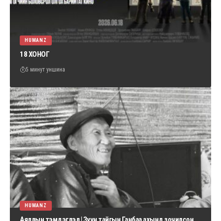
HUMANZ
18 ХОНОГ
5 минут уншина
HUMANZ
Аяллын тэмдэглэл | Зүүн тайгын Ганбаа ахынд зочилсон