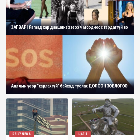
ЗАГВАР | Яагаад хар даашинз хэзээ ч моодноос гардаггүй вэ
Аяллын үеэр “харлахгүй” байхад туслах ДОЛООН ЗӨВЛӨГӨӨ
DAILY NEWS
ЦАГ ҮЕ