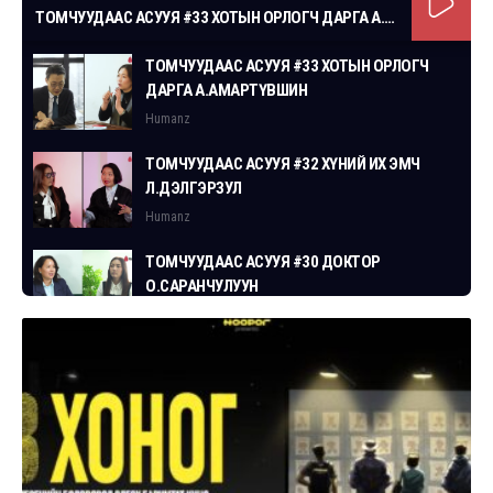
ТОМЧУУДААС АСУУЯ #33 ХОТЫН ОРЛОГЧ ДАРГА А.АМАРТҮВШИН
ТОМЧУУДААС АСУУЯ #33 ХОТЫН ОРЛОГЧ
ДАРГА А.АМАРТҮВШИН
Humanz
ТОМЧУУДААС АСУУЯ #32 ХҮНИЙ ИХ ЭМЧ
Л.ДЭЛГЭРЗУЛ
Humanz
ТОМЧУУДААС АСУУЯ #30 ДОКТОР
О.САРАНЧУЛУУН
Humanz
ТОМЧУУДААС АСУУЯ #29 СГЗ С.ЦОГТБАЯР
Humanz
ТОМЧУУДААС АСУУЯ #28 ХУУЛЬЧ
Г.ЭРДЭНЭБАТ
Humanz