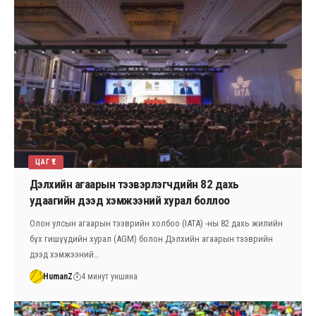
ЦАГ ҮЕ
Дэлхийн агаарын тээвэрлэгчдийн 82 дахь
удаагийн дээд хэмжээний хурал боллоо
Олон улсын агаарын тээврийн холбоо (IATA) -ны 82 дахь жилийн
бүх гишүүдийн хурал (AGM) болон Дэлхийн агаарын тээврийн
дээд хэмжээний…
HumanZ
4 минут уншина