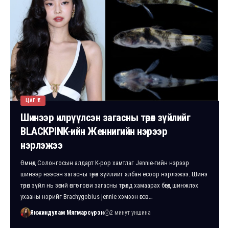
ЦАГ ҮЕ
Шинээр илрүүлсэн загасны төрөл зүйлийг
BLACKPINK-ийн Женнигийн нэрээр
нэрлэжээ
Өмнөд Солонгосын алдарт K-pop хамтлаг Jennie-гийн нэрээр
шинээр нээсэн загасны төрөл зүйлийг албан ёсоор нэрлэжээ. Шинэ
төрөл зүйл нь зөгий өнгөт гови загасны төрөлд хамаарах бөгөөд шинжлэх
ухааны нэрийг Brachygobius jennie хэмээн өгсөн…
Янжиндулам Мягмарсүрэн
2 минут уншина