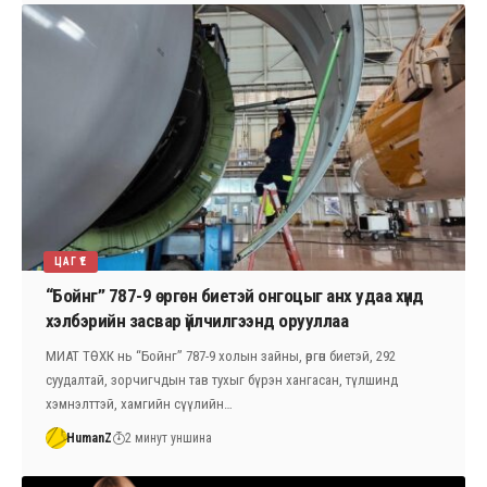
ЦАГ ҮЕ
“Бойнг” 787-9 өргөн биетэй онгоцыг анх удаа хүнд
хэлбэрийн засвар үйлчилгээнд орууллаа
МИАТ ТӨХК нь “Бойнг” 787-9 холын зайны, өргөн биетэй, 292
суудалтай, зорчигчдын тав тухыг бүрэн хангасан, түлшинд
хэмнэлттэй, хамгийн сүүлийн…
HumanZ
2 минут уншина