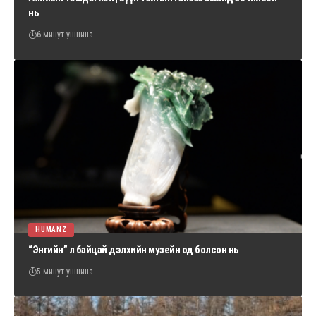
нь
6 минут уншина
HUMANZ
“Энгийн” л байцай дэлхийн музейн од болсон нь
5 минут уншина