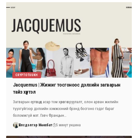
CRYPTOTUUKH
Jacquemus | Жижиг тосгоноос дэлхийн загварын
тайз хүртэл
Загварын ертөнцөд асар том хөрөнгө оруулалт, олон арван жилийн
түүхгүйгээр дэлхийн хэмжээний брэнд босгоно гэдэг бараг
боломжгүй мэт. Гэвч Францын…
Үйлсдэлгэр Мөнхбат
5 минут уншина