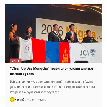
ЦАГ ҮЕ
“Clean Up Day Mongolia” төсөл олон улсын шилдэг
шагнал хүртлээ
Байгаль орчин, уур амьсгалын өөрчлөлтийн яамны харьяа “Цэнгэг
усны нөөц, байгаль хамгаалах төв” УТҮГ-тай хамтран ажилладаг JCI
Progress байгууллагын хэрэгжүүлдэг…
HumanZ
1 минут уншина