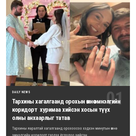
DAILY NEWS
Тархины хагалгаанд орохын өмнө эмнэлгийн
коридорт хуримаа хийсэн хосын түүх
олны анхаарлыг татав
Тархины яаралтай хагалгаанд орохоосоо хэдхэн минутын өмнө
эмнэлгийн коридорт гэрлэх ёслолоо хийсэн…