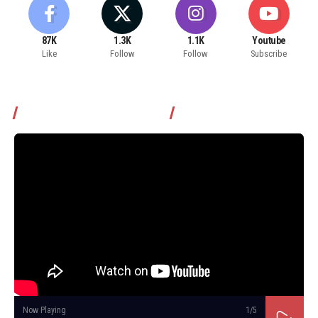
87K
1.3K
1.1K
Youtube
Like
Follow
Follow
Subscribe
Томчуудаас асууя нэвтрүүлэг
Now Playing
1
/5