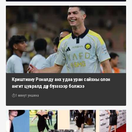
Криштиану Роналду анх удаа уран сайхны олон
ангит цувралд дүр бүтээхээр болжээ
1 минут уншина