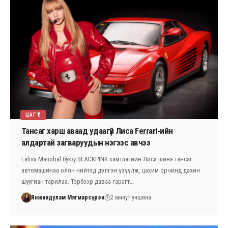
ЦАГ ҮЕ
Тансаг харш аваад удаагүй Лиса Ferrari-ийн
алдартай загваруудын нэгээс авчээ
Lalisa Manobal буюу BLACKPINK хамтлагийн Лиса шинэ тансаг
автомашинаа олон нийтэд дэлгэн үзүүлж, цахим орчинд дахин
шуугиан тарилаа. Тэрбээр даваа гарагт…
Янжиндулам Мягмарсүрэн
2 минут уншина