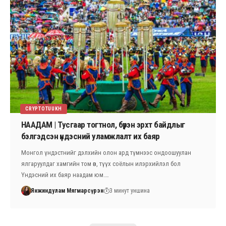
CRYPTOTUUKH
НААДАМ | Тусгаар тогтнол, бүрэн эрхт байдлыг
бэлгэдсэн үндэсний уламжлалт их баяр
Монгол үндэстнийг дэлхийн олон ард түмнээс ондоошуулан
ялгаруулдаг хамгийн том өв, түүх соёлын илэрхийлэл бол
Үндэсний их баяр наадам юм.…
Янжиндулам Мягмарсүрэн
3 минут уншина