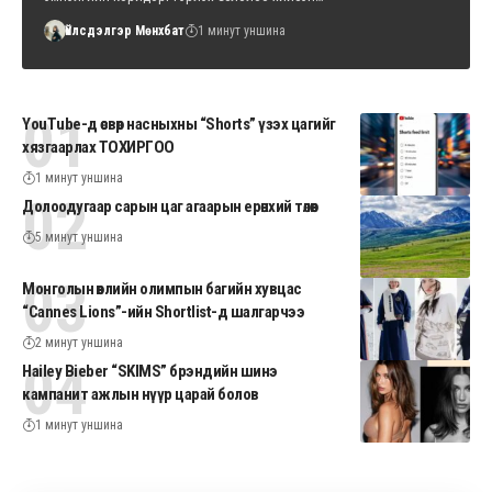
Үйлсдэлгэр Мөнхбат
1 минут уншина
YouTube-д өсвөр насныхны “Shorts” үзэх цагийг
хязгаарлах ТОХИРГОО
1 минут уншина
Долоодугаар сарын цаг агаарын ерөнхий төлөв
5 минут уншина
Монголын өвлийн олимпын багийн хувцас
“Cannes Lions”-ийн Shortlist-д шалгарчээ
2 минут уншина
Hailey Bieber “SKIMS” брэндийн шинэ
кампанит ажлын нүүр царай болов
1 минут уншина