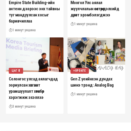
Empire State Building-ийн
Монгол Улс аялал
антенн дээрээс энх тайвны
жуулчлалын өсөлтөөрөө дэлхийд
туг мандуулсан хосыг
дөрөвт эрэмбэлэгджээ
баривчиллаа
1 минут уншина
1 минут уншина
ЦАГ ҮЕ
+UPDATE
Солонгос улсад аялагчдад
Gen Z үеийнхэн дундах
зориулсан хөнгөлөлт
шинэ трэнд: Analog Bag
урамшуулалт хөтөлбөр
1 минут уншина
хэрэгжиж эхэллээ
3 минут уншина