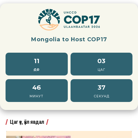
Mongolia to Host COP17
11
03
ӨДӨР
ЦАГ
46
36
МИНУТ
СЕКУНД
Цаг үе, үйл явдал