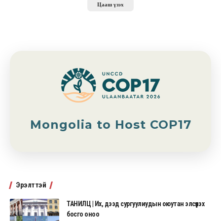
Цааш үзэх
Mongolia to Host COP17
Эрэлттэй
ТАНИЛЦ | Их, дээд сургуулиудын оюутан элсүүлэх
босго оноо