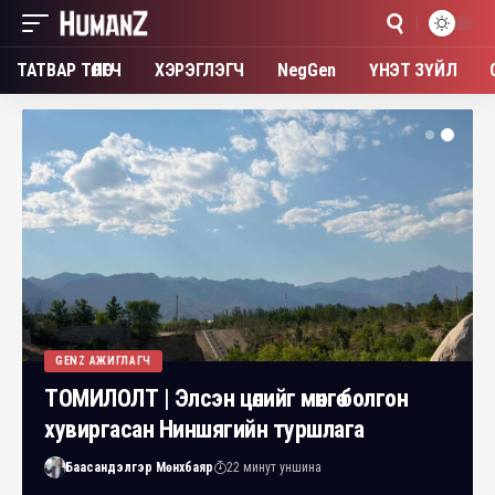
ТАТВАР ТӨЛӨГЧ
ХЭРЭГЛЭГЧ
NegGen
ҮНЭТ ЗҮЙЛ
GENZ АЖИГЛАГЧ
ТОМИЛОЛТ | Элсэн цөлийг мөнгө болгон
хувиргасан Ниншягийн туршлага
Баасандэлгэр Мөнхбаяр
22 минут уншина