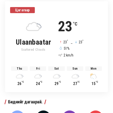
Цаг агаар
23
°C
Ulaanbaatar
°
°
23
_
23
51%
Scattered Clouds
2 km/h
Thu
Fri
Sat
Sun
Mon
°C
°C
°C
°C
°C
26
24
29
27
15
Биднийг дагаарай.