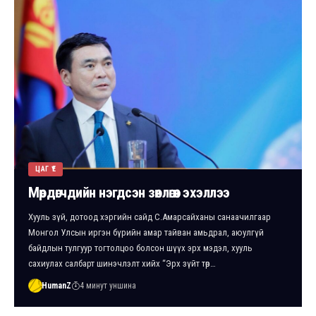
ЦАГ ҮЕ
Мөрдөгчдийн нэгдсэн зөвлөгөөн эхэллээ
Хууль зүй, дотоод хэргийн сайд С.Амарсайханы санаачилгаар
Монгол Улсын иргэн бүрийн амар тайван амьдрал, аюулгүй
байдлын тулгуур тогтолцоо болсон шүүх эрх мэдэл, хууль
сахиулах салбарт шинэчлэлт хийх “Эрх зүйт төр…
HumanZ
4 минут уншина