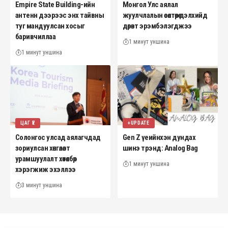
Empire State Building-ийн
Монгол Улс аялал
антенн дээрээс энх тайвны
жуулчлалын өсөлтөөрөө дэлхийд
туг мандуулсан хосыг
дөрөвт эрэмбэлэгджээ
баривчиллаа
1 минут уншина
1 минут уншина
ЦАГ ҮЕ
+UPDATE
Солонгос улсад аялагчдад
Gen Z үеийнхэн дундах
зориулсан хөнгөлөлт
шинэ трэнд: Analog Bag
урамшуулалт хөтөлбөр
1 минут уншина
хэрэгжиж эхэллээ
3 минут уншина