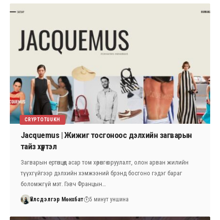
CRYPTOTUUKH
Jacquemus | Жижиг тосгоноос дэлхийн загварын
тайз хүртэл
Загварын ертөнцөд асар том хөрөнгө оруулалт, олон арван жилийн
түүхгүйгээр дэлхийн хэмжээний брэнд босгоно гэдэг бараг
боломжгүй мэт. Гэвч Францын…
Үйлсдэлгэр Мөнхбат
5 минут уншина