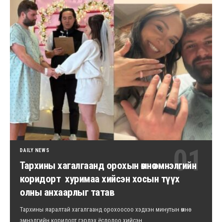
DAILY NEWS
Тархины хагалгаанд орохын өмнө эмнэлгийн
коридорт хуримаа хийсэн хосын түүх
олны анхаарлыг татав
Тархины яаралтай хагалгаанд орохоосоо хэдхэн минутын өмнө
эмнэлгийн коридорт гэрлэх ёслолоо хийсэн…