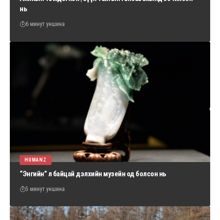
нь
6 минут уншина
HUMANZ
“Энгийн” л байцай дэлхийн музейн од болсон нь
5 минут уншина