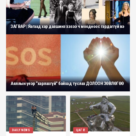
ЗАГВАР | Яагаад хар даашинз хэзээ ч моодноос гардаггүй вэ
Аяллын үеэр “харлахгүй” байхад туслах ДОЛООН ЗӨВЛӨГӨӨ
DAILY NEWS
ЦАГ ҮЕ