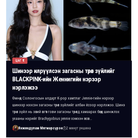
ЦАГ ҮЕ
Шинээр илрүүлсэн загасны төрөл зүйлийг
BLACKPINK-ийн Женнигийн нэрээр
нэрлэжээ
Өмнөд Солонгосын алдарт K-pop хамтлаг Jennie-гийн нэрээр
шинээр нээсэн загасны төрөл зүйлийг албан ёсоор нэрлэжээ. Шинэ
төрөл зүйл нь зөгий өнгөт гови загасны төрөлд хамаарах бөгөөд шинжлэх
ухааны нэрийг Brachygobius jennie хэмээн өгсөн…
Янжиндулам Мягмарсүрэн
2 минут уншина