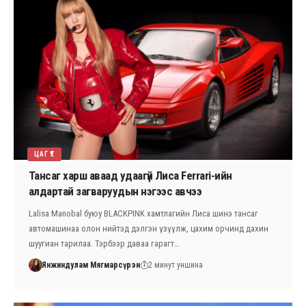
ЦАГ ҮЕ
Тансаг харш аваад удаагүй Лиса Ferrari-ийн
алдартай загваруудын нэгээс авчээ
Lalisa Manobal буюу BLACKPINK хамтлагийн Лиса шинэ тансаг
автомашинаа олон нийтэд дэлгэн үзүүлж, цахим орчинд дахин
шуугиан тарилаа. Тэрбээр даваа гарагт…
Янжиндулам Мягмарсүрэн
2 минут уншина