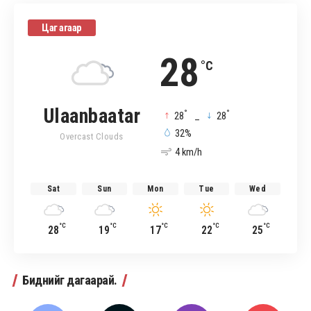
Цаг агаар
28
°C
Ulaanbaatar
°
°
28
_
28
32%
Overcast Clouds
4 km/h
Sat
Sun
Mon
Tue
Wed
°C
°C
°C
°C
°C
28
19
17
22
25
Биднийг дагаарай.