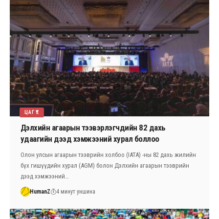
ЦАГ ҮЕ
Дэлхийн агаарын тээвэрлэгчдийн 82 дахь
удаагийн дээд хэмжээний хурал боллоо
Олон улсын агаарын тээврийн холбоо (IATA) -ны 82 дахь жилийн
бүх гишүүдийн хурал (AGM) болон Дэлхийн агаарын тээврийн
дээд хэмжээний…
HumanZ
4 минут уншина