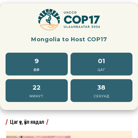
Mongolia to Host COP17
9
01
ӨДӨР
ЦАГ
22
37
МИНУТ
СЕКУНД
Цаг үе, үйл явдал