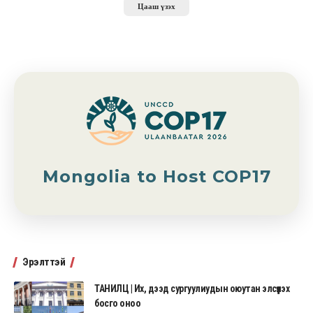
Цааш үзэх
Mongolia to Host COP17
Эрэлттэй
ТАНИЛЦ | Их, дээд сургуулиудын оюутан элсүүлэх
босго оноо