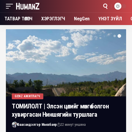
ТАТВАР ТӨЛӨГЧ
ХЭРЭГЛЭГЧ
NegGen
ҮНЭТ ЗҮЙЛ
GENZ АЖИГЛАГЧ
ТОМИЛОЛТ | Элсэн цөлийг мөнгө болгон
хувиргасан Ниншягийн туршлага
Баасандэлгэр Мөнхбаяр
22 минут уншина