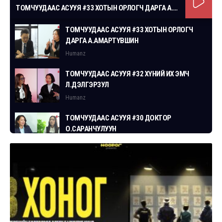
ТОМЧУУДААС АСУУЯ #33 ХОТЫН ОРЛОГЧ ДАРГА А.АМАРТҮВШИН
ТОМЧУУДААС АСУУЯ #33 ХОТЫН ОРЛОГЧ
ДАРГА А.АМАРТҮВШИН
Humanz
ТОМЧУУДААС АСУУЯ #32 ХҮНИЙ ИХ ЭМЧ
Л.ДЭЛГЭРЗУЛ
Humanz
ТОМЧУУДААС АСУУЯ #30 ДОКТОР
О.САРАНЧУЛУУН
Humanz
ТОМЧУУДААС АСУУЯ #29 СГЗ С.ЦОГТБАЯР
Humanz
ТОМЧУУДААС АСУУЯ #28 ХУУЛЬЧ
Г.ЭРДЭНЭБАТ
Humanz