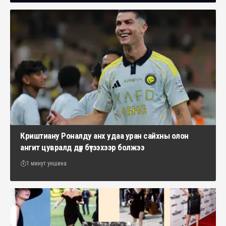
Криштиану Роналду анх удаа уран сайхны олон
ангит цувралд дүр бүтээхээр болжээ
1 минут уншина