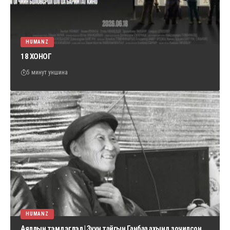
HUMANZ
18 ХОНОГ
5 минут уншина
HUMANZ
Аяллын тэмдэглэл | Зүүн тайгын Ганбаа ахынд зочилсон