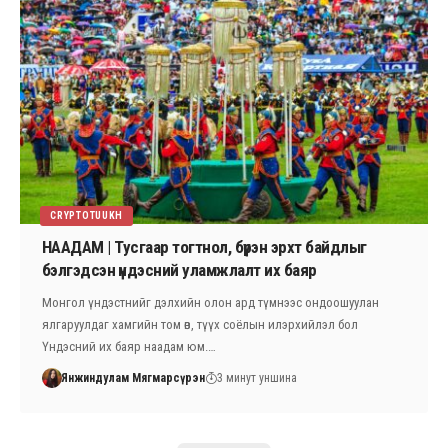
CRYPTOTUUKH
НААДАМ | Тусгаар тогтнол, бүрэн эрхт байдлыг
бэлгэдсэн үндэсний уламжлалт их баяр
Монгол үндэстнийг дэлхийн олон ард түмнээс ондоошуулан
ялгаруулдаг хамгийн том өв, түүх соёлын илэрхийлэл бол
Үндэсний их баяр наадам юм.…
Янжиндулам Мягмарсүрэн
3 минут уншина