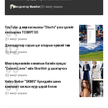
Үйлсдэлгэр Мөнхбат
1 минут уншина
YouTube-д өсвөр насныхны “Shorts” үзэх цагийг
хязгаарлах ТОХИРГОО
1 минут уншина
Долоодугаар сарын цаг агаарын ерөнхий төлөв
5 минут уншина
Монголын өвлийн олимпын багийн хувцас
“Cannes Lions”-ийн Shortlist-д шалгарчээ
2 минут уншина
Hailey Bieber “SKIMS” брэндийн шинэ
кампанит ажлын нүүр царай болов
1 минут уншина