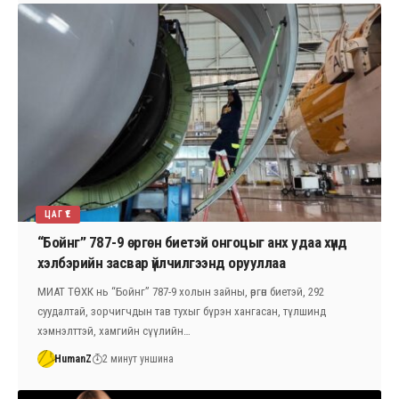
ЦАГ ҮЕ
“Бойнг” 787-9 өргөн биетэй онгоцыг анх удаа хүнд
хэлбэрийн засвар үйлчилгээнд орууллаа
МИАТ ТӨХК нь “Бойнг” 787-9 холын зайны, өргөн биетэй, 292
суудалтай, зорчигчдын тав тухыг бүрэн хангасан, түлшинд
хэмнэлттэй, хамгийн сүүлийн…
HumanZ
2 минут уншина