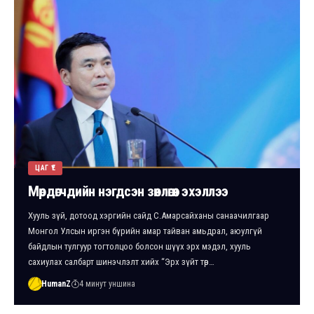
ЦАГ ҮЕ
Мөрдөгчдийн нэгдсэн зөвлөгөөн эхэллээ
Хууль зүй, дотоод хэргийн сайд С.Амарсайханы санаачилгаар
Монгол Улсын иргэн бүрийн амар тайван амьдрал, аюулгүй
байдлын тулгуур тогтолцоо болсон шүүх эрх мэдэл, хууль
сахиулах салбарт шинэчлэлт хийх “Эрх зүйт төр…
HumanZ
4 минут уншина