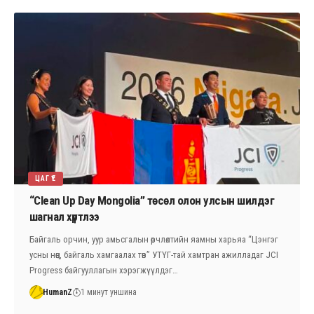
ЦАГ ҮЕ
“Clean Up Day Mongolia” төсөл олон улсын шилдэг
шагнал хүртлээ
Байгаль орчин, уур амьсгалын өөрчлөлтийн яамны харьяа “Цэнгэг
усны нөөц, байгаль хамгаалах төв” УТҮГ-тай хамтран ажилладаг JCI
Progress байгууллагын хэрэгжүүлдэг…
HumanZ
1 минут уншина