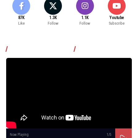
87K
1.3K
1.1K
Youtube
Like
Follow
Follow
Subscribe
Томчуудаас асууя нэвтрүүлэг
Now Playing
1
/5