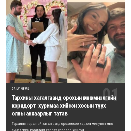
DAILY NEWS
Тархины хагалгаанд орохын өмнө эмнэлгийн
коридорт хуримаа хийсэн хосын түүх
олны анхаарлыг татав
Тархины яаралтай хагалгаанд орохоосоо хэдхэн минутын өмнө
эмнэлгийн коридорт гэрлэх ёслолоо хийсэн…