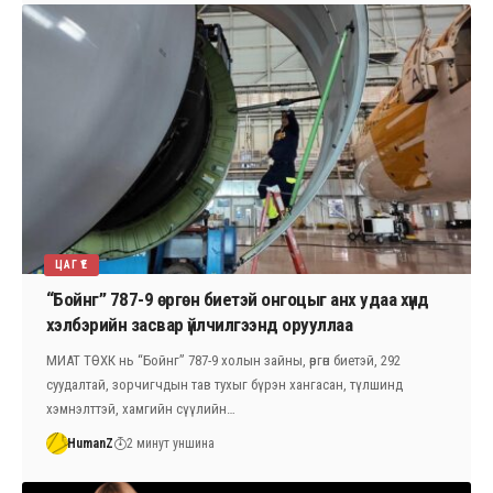
ЦАГ ҮЕ
“Бойнг” 787-9 өргөн биетэй онгоцыг анх удаа хүнд
хэлбэрийн засвар үйлчилгээнд орууллаа
МИАТ ТӨХК нь “Бойнг” 787-9 холын зайны, өргөн биетэй, 292
суудалтай, зорчигчдын тав тухыг бүрэн хангасан, түлшинд
хэмнэлттэй, хамгийн сүүлийн…
HumanZ
2 минут уншина