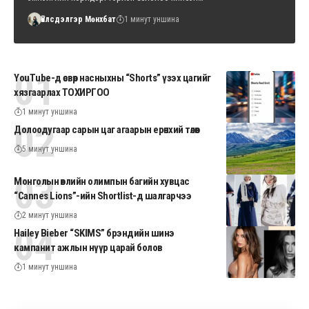
Үйлсдэлгэр Мөнхбат
1 минут уншина
YouTube-д өсвөр насныхны “Shorts” үзэх цагийг
хязгаарлах ТОХИРГОО
1 минут уншина
Долоодугаар сарын цаг агаарын ерөнхий төлөв
5 минут уншина
Монголын өвлийн олимпын багийн хувцас
“Cannes Lions”-ийн Shortlist-д шалгарчээ
2 минут уншина
Hailey Bieber “SKIMS” брэндийн шинэ
кампанит ажлын нүүр царай болов
1 минут уншина