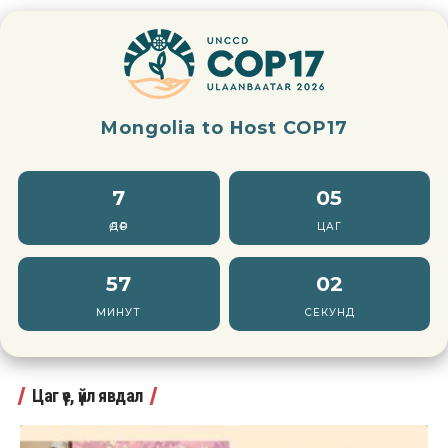
Mongolia to Host COP17
7
05
ӨДӨР
ЦАГ
57
00
МИНУТ
СЕКУНД
Цаг үе, үйл явдал