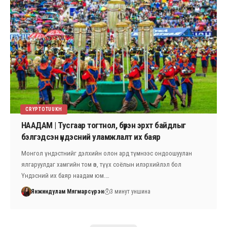
CRYPTOTUUKH
НААДАМ | Тусгаар тогтнол, бүрэн эрхт байдлыг
бэлгэдсэн үндэсний уламжлалт их баяр
Монгол үндэстнийг дэлхийн олон ард түмнээс ондоошуулан
ялгаруулдаг хамгийн том өв, түүх соёлын илэрхийлэл бол
Үндэсний их баяр наадам юм.…
Янжиндулам Мягмарсүрэн
3 минут уншина