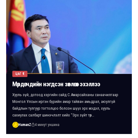
ЦАГ ҮЕ
Мөрдөгчдийн нэгдсэн зөвлөгөөн эхэллээ
Хууль зүй, дотоод хэргийн сайд С.Амарсайханы санаачилгаар
Монгол Улсын иргэн бүрийн амар тайван амьдрал, аюулгүй
байдлын тулгуур тогтолцоо болсон шүүх эрх мэдэл, хууль
сахиулах салбарт шинэчлэлт хийх “Эрх зүйт төр…
HumanZ
4 минут уншина