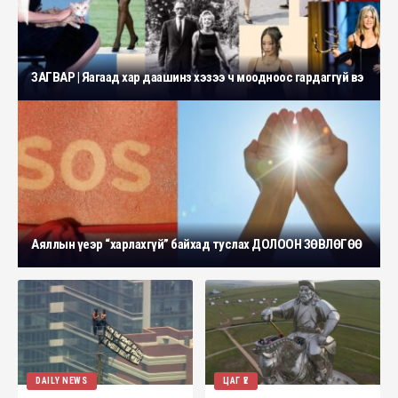
ЗАГВАР | Яагаад хар даашинз хэзээ ч моодноос гардаггүй вэ
Аяллын үеэр “харлахгүй” байхад туслах ДОЛООН ЗӨВЛӨГӨӨ
DAILY NEWS
ЦАГ ҮЕ