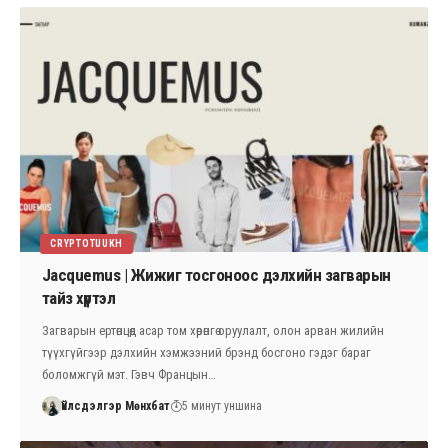
CRYPTOTUUKH
Jacquemus | Жижиг тосгоноос дэлхийн загварын
тайз хүртэл
Загварын ертөнцөд асар том хөрөнгө оруулалт, олон арван жилийн
түүхгүйгээр дэлхийн хэмжээний брэнд босгоно гэдэг бараг
боломжгүй мэт. Гэвч Францын…
Үйлсдэлгэр Мөнхбат
5 минут уншина