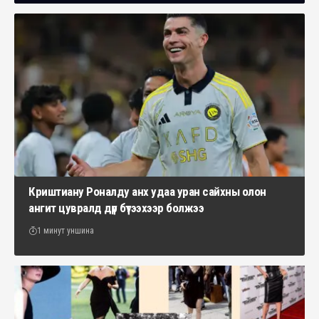
Криштиану Роналду анх удаа уран сайхны олон
ангит цувралд дүр бүтээхээр болжээ
1 минут уншина