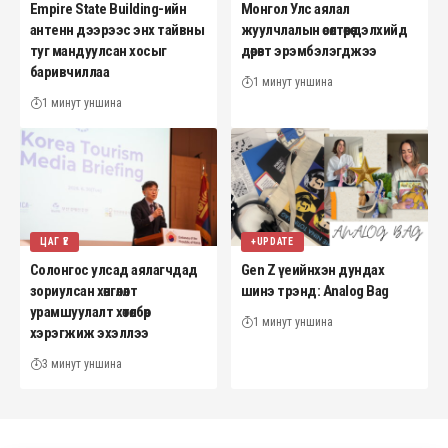
Empire State Building-ийн
Монгол Улс аялал
антенн дээрээс энх тайвны
жуулчлалын өсөлтөөрөө дэлхийд
туг мандуулсан хосыг
дөрөвт эрэмбэлэгджээ
баривчиллаа
1 минут уншина
1 минут уншина
ЦАГ ҮЕ
+UPDATE
Солонгос улсад аялагчдад
Gen Z үеийнхэн дундах
зориулсан хөнгөлөлт
шинэ трэнд: Analog Bag
урамшуулалт хөтөлбөр
1 минут уншина
хэрэгжиж эхэллээ
3 минут уншина