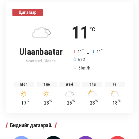
Цаг агаар
11
°C
Ulaanbaatar
°
°
11
_
11
69%
Scattered Clouds
5 km/h
Mon
Tue
Wed
Thu
Fri
°C
°C
°C
°C
°C
17
23
25
23
18
Биднийг дагаарай.