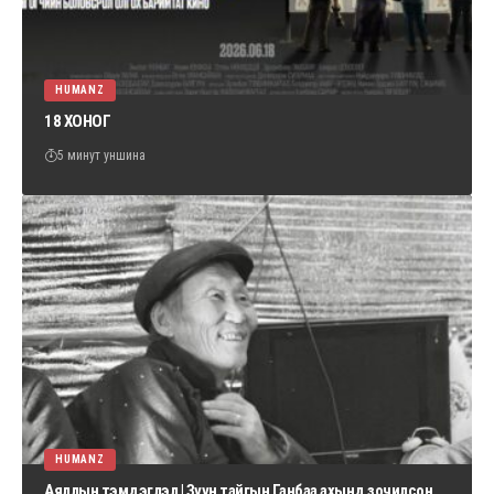
HUMANZ
18 ХОНОГ
5 минут уншина
HUMANZ
Аяллын тэмдэглэл | Зүүн тайгын Ганбаа ахынд зочилсон