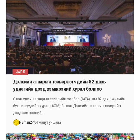
ЦАГ ҮЕ
Дэлхийн агаарын тээвэрлэгчдийн 82 дахь
удаагийн дээд хэмжээний хурал боллоо
Олон улсын агаарын тээврийн холбоо (IATA) -ны 82 дахь жилийн
бүх гишүүдийн хурал (AGM) болон Дэлхийн агаарын тээврийн
дээд хэмжээний…
HumanZ
4 минут уншина