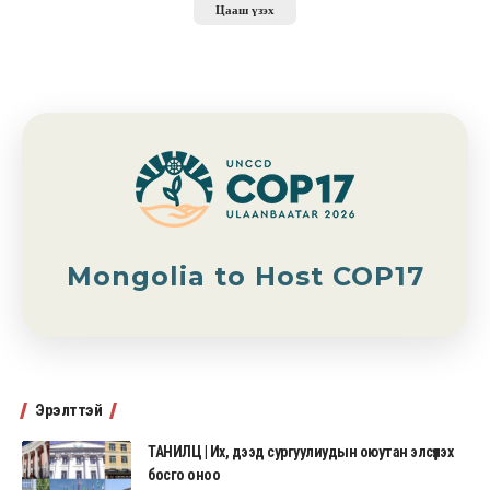
Цааш үзэх
Mongolia to Host COP17
Эрэлттэй
ТАНИЛЦ | Их, дээд сургуулиудын оюутан элсүүлэх
босго оноо