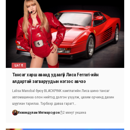
ЦАГ ҮЕ
Тансаг харш аваад удаагүй Лиса Ferrari-ийн
алдартай загваруудын нэгээс авчээ
Lalisa Manobal буюу BLACKPINK хамтлагийн Лиса шинэ тансаг
автомашинаа олон нийтэд дэлгэн үзүүлж, цахим орчинд дахин
шуугиан тарилаа. Тэрбээр даваа гарагт…
Янжиндулам Мягмарсүрэн
2 минут уншина