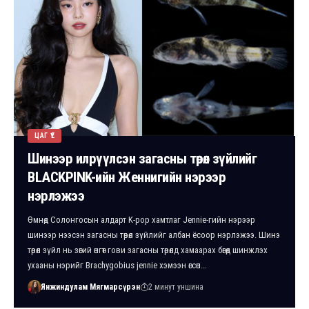
ЦАГ ҮЕ
Шинээр илрүүлсэн загасны төрөл зүйлийг
BLACKPINK-ийн Женнигийн нэрээр
нэрлэжээ
Өмнөд Солонгосын алдарт K-pop хамтлаг Jennie-гийн нэрээр
шинээр нээсэн загасны төрөл зүйлийг албан ёсоор нэрлэжээ. Шинэ
төрөл зүйл нь зөгий өнгөт гови загасны төрөлд хамаарах бөгөөд шинжлэх
ухааны нэрийг Brachygobius jennie хэмээн өгсөн…
Янжиндулам Мягмарсүрэн
2 минут уншина