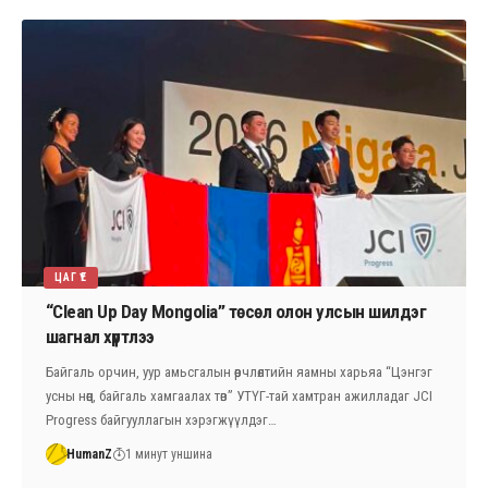
ЦАГ ҮЕ
“Clean Up Day Mongolia” төсөл олон улсын шилдэг
шагнал хүртлээ
Байгаль орчин, уур амьсгалын өөрчлөлтийн яамны харьяа “Цэнгэг
усны нөөц, байгаль хамгаалах төв” УТҮГ-тай хамтран ажилладаг JCI
Progress байгууллагын хэрэгжүүлдэг…
HumanZ
1 минут уншина