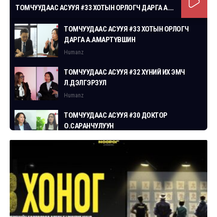
ТОМЧУУДААС АСУУЯ #33 ХОТЫН ОРЛОГЧ ДАРГА А.АМАРТҮВШИН
ТОМЧУУДААС АСУУЯ #33 ХОТЫН ОРЛОГЧ
ДАРГА А.АМАРТҮВШИН
Humanz
ТОМЧУУДААС АСУУЯ #32 ХҮНИЙ ИХ ЭМЧ
Л.ДЭЛГЭРЗУЛ
Humanz
ТОМЧУУДААС АСУУЯ #30 ДОКТОР
О.САРАНЧУЛУУН
Humanz
ТОМЧУУДААС АСУУЯ #29 СГЗ С.ЦОГТБАЯР
Humanz
ТОМЧУУДААС АСУУЯ #28 ХУУЛЬЧ
Г.ЭРДЭНЭБАТ
Humanz