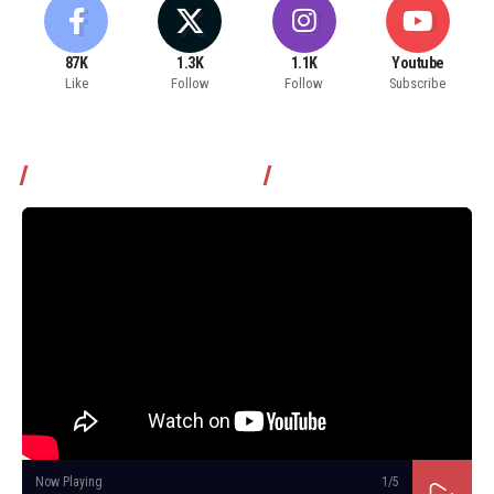
87K
1.3K
1.1K
Youtube
Like
Follow
Follow
Subscribe
Томчуудаас асууя нэвтрүүлэг
Now Playing
1
/5