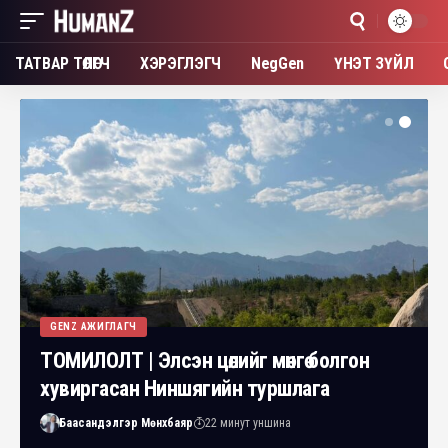
ТАТВАР ТӨЛӨГЧ
ХЭРЭГЛЭГЧ
NegGen
ҮНЭТ ЗҮЙЛ
GENZ АЖИГЛАГЧ
ТОМИЛОЛТ | Элсэн цөлийг мөнгө болгон
хувиргасан Ниншягийн туршлага
Баасандэлгэр Мөнхбаяр
22 минут уншина