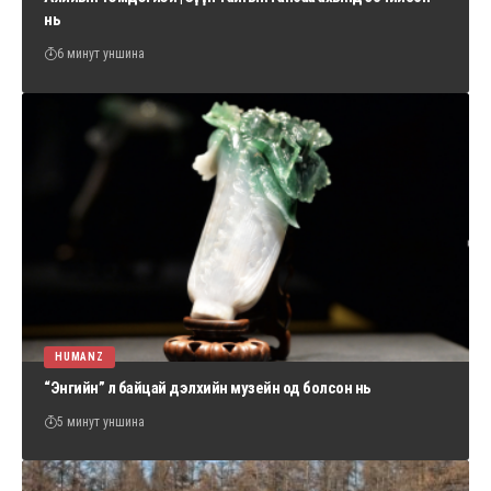
нь
6 минут уншина
HUMANZ
“Энгийн” л байцай дэлхийн музейн од болсон нь
5 минут уншина