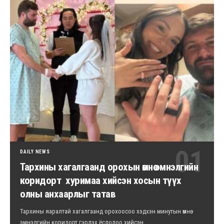
DAILY NEWS
Тархины хагалгаанд орохын өмнө эмнэлгийн
коридорт хуримаа хийсэн хосын түүх
олны анхаарлыг татав
Тархины яаралтай хагалгаанд орохоосоо хэдхэн минутын өмнө
эмнэлгийн коридорт гэрлэх ёслолоо хийсэн…