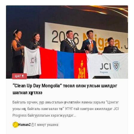
ЦАГ ҮЕ
“Clean Up Day Mongolia” төсөл олон улсын шилдэг
шагнал хүртлээ
Байгаль орчин, уур амьсгалын өөрчлөлтийн яамны харьяа “Цэнгэг
усны нөөц, байгаль хамгаалах төв” УТҮГ-тай хамтран ажилладаг JCI
Progress байгууллагын хэрэгжүүлдэг…
HumanZ
1 минут уншина