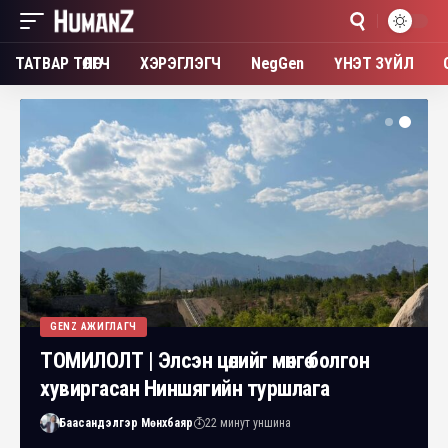
ТАТВАР ТӨЛӨГЧ
ХЭРЭГЛЭГЧ
NegGen
ҮНЭТ ЗҮЙЛ
GENZ АЖИГЛАГЧ
ТОМИЛОЛТ | Элсэн цөлийг мөнгө болгон
хувиргасан Ниншягийн туршлага
Баасандэлгэр Мөнхбаяр
22 минут уншина