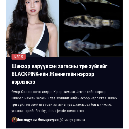
ЦАГ ҮЕ
Шинээр илрүүлсэн загасны төрөл зүйлийг
BLACKPINK-ийн Женнигийн нэрээр
нэрлэжээ
Өмнөд Солонгосын алдарт K-pop хамтлаг Jennie-гийн нэрээр
шинээр нээсэн загасны төрөл зүйлийг албан ёсоор нэрлэжээ. Шинэ
төрөл зүйл нь зөгий өнгөт гови загасны төрөлд хамаарах бөгөөд шинжлэх
ухааны нэрийг Brachygobius jennie хэмээн өгсөн…
Янжиндулам Мягмарсүрэн
2 минут уншина