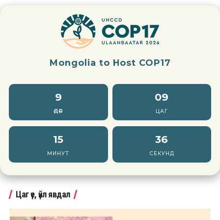
Mongolia to Host COP17
9
09
ӨДӨР
ЦАГ
15
35
МИНУТ
СЕКУНД
Цаг үе, үйл явдал