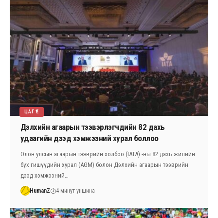
ЦАГ ҮЕ
Дэлхийн агаарын тээвэрлэгчдийн 82 дахь
удаагийн дээд хэмжээний хурал боллоо
Олон улсын агаарын тээврийн холбоо (IATA) -ны 82 дахь жилийн
бүх гишүүдийн хурал (AGM) болон Дэлхийн агаарын тээврийн
дээд хэмжээний…
HumanZ
4 минут уншина