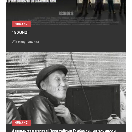
HUMANZ
18 ХОНОГ
5 минут уншина
HUMANZ
Аяллын тэмдэглэл | Зүүн тайгын Ганбаа ахынд зочилсон