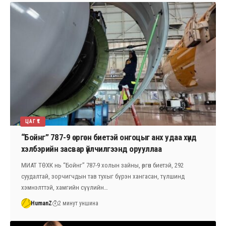
ЦАГ ҮЕ
“Бойнг” 787-9 өргөн биетэй онгоцыг анх удаа хүнд
хэлбэрийн засвар үйлчилгээнд орууллаа
МИАТ ТӨХК нь “Бойнг” 787-9 холын зайны, өргөн биетэй, 292
суудалтай, зорчигчдын тав тухыг бүрэн хангасан, түлшинд
хэмнэлттэй, хамгийн сүүлийн…
HumanZ
2 минут уншина