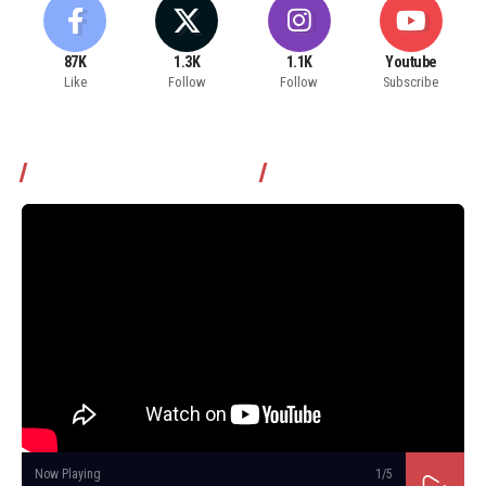
87K
1.3K
1.1K
Youtube
Like
Follow
Follow
Subscribe
Томчуудаас асууя нэвтрүүлэг
Now Playing
1
/5