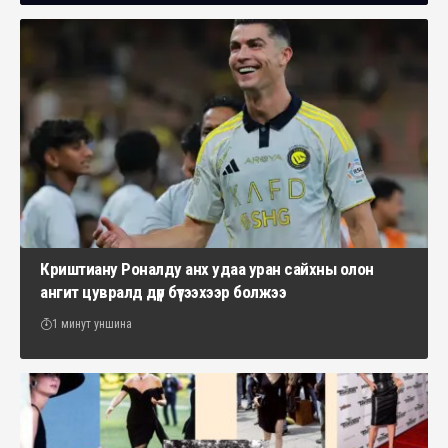
Криштиану Роналду анх удаа уран сайхны олон
ангит цувралд дүр бүтээхээр болжээ
1 минут уншина