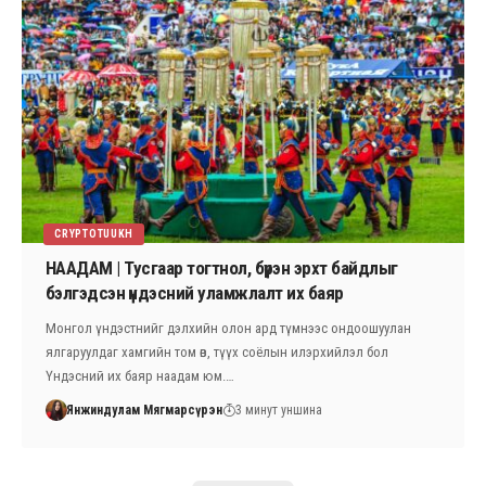
CRYPTOTUUKH
НААДАМ | Тусгаар тогтнол, бүрэн эрхт байдлыг
бэлгэдсэн үндэсний уламжлалт их баяр
Монгол үндэстнийг дэлхийн олон ард түмнээс ондоошуулан
ялгаруулдаг хамгийн том өв, түүх соёлын илэрхийлэл бол
Үндэсний их баяр наадам юм.…
Янжиндулам Мягмарсүрэн
3 минут уншина