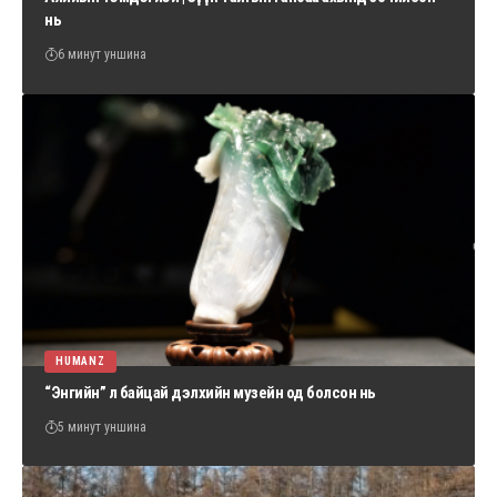
нь
6 минут уншина
HUMANZ
“Энгийн” л байцай дэлхийн музейн од болсон нь
5 минут уншина