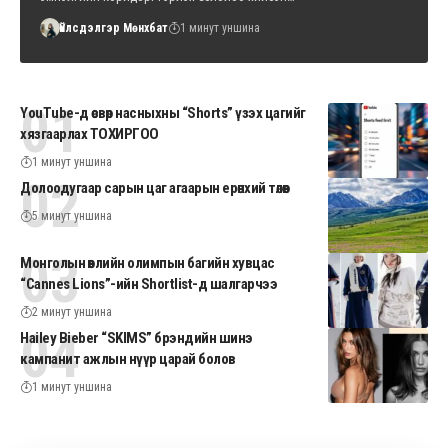
Үйлсдэлгэр Мөнхбат
1 минут уншина
YouTube-д өсвөр насныхны “Shorts” үзэх цагийг
хязгаарлах ТОХИРГОО
1 минут уншина
Долоодугаар сарын цаг агаарын ерөнхий төлөв
5 минут уншина
Монголын өвлийн олимпын багийн хувцас
“Cannes Lions”-ийн Shortlist-д шалгарчээ
2 минут уншина
Hailey Bieber “SKIMS” брэндийн шинэ
кампанит ажлын нүүр царай болов
1 минут уншина