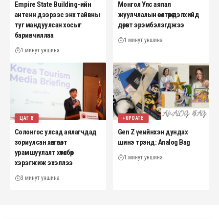
Empire State Building-ийн
Монгол Улс аялал
антенн дээрээс энх тайвны
жуулчлалын өсөлтөөрөө дэлхийд
туг мандуулсан хосыг
дөрөвт эрэмбэлэгджээ
баривчиллаа
1 минут уншина
1 минут уншина
ЦАГ ҮЕ
+UPDATE
Солонгос улсад аялагчдад
Gen Z үеийнхэн дундах
зориулсан хөнгөлөлт
шинэ трэнд: Analog Bag
урамшуулалт хөтөлбөр
1 минут уншина
хэрэгжиж эхэллээ
3 минут уншина