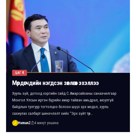
ЦАГ ҮЕ
Мөрдөгчдийн нэгдсэн зөвлөгөөн эхэллээ
Хууль зүй, дотоод хэргийн сайд С.Амарсайханы санаачилгаар
Монгол Улсын иргэн бүрийн амар тайван амьдрал, аюулгүй
байдлын тулгуур тогтолцоо болсон шүүх эрх мэдэл, хууль
сахиулах салбарт шинэчлэлт хийх “Эрх зүйт төр…
HumanZ
4 минут уншина