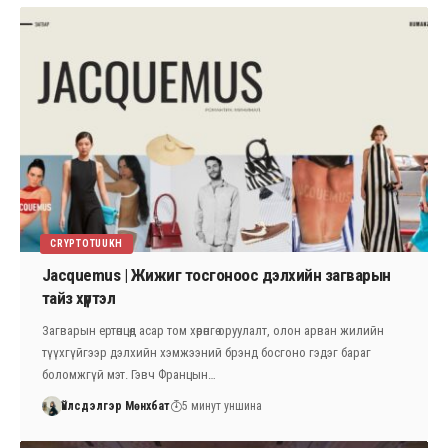
CRYPTOTUUKH
Jacquemus | Жижиг тосгоноос дэлхийн загварын
тайз хүртэл
Загварын ертөнцөд асар том хөрөнгө оруулалт, олон арван жилийн
түүхгүйгээр дэлхийн хэмжээний брэнд босгоно гэдэг бараг
боломжгүй мэт. Гэвч Францын…
Үйлсдэлгэр Мөнхбат
5 минут уншина