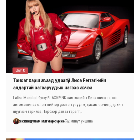
ЦАГ ҮЕ
Тансаг харш аваад удаагүй Лиса Ferrari-ийн
алдартай загваруудын нэгээс авчээ
Lalisa Manobal буюу BLACKPINK хамтлагийн Лиса шинэ тансаг
автомашинаа олон нийтэд дэлгэн үзүүлж, цахим орчинд дахин
шуугиан тарилаа. Тэрбээр даваа гарагт…
Янжиндулам Мягмарсүрэн
2 минут уншина