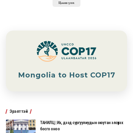
Цааш үзэх
Mongolia to Host COP17
Эрэлттэй
ТАНИЛЦ | Их, дээд сургуулиудын оюутан элсүүлэх
босго оноо