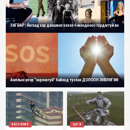
ЗАГВАР | Яагаад хар даашинз хэзээ ч моодноос гардаггүй вэ
Аяллын үеэр “харлахгүй” байхад туслах ДОЛООН ЗӨВЛӨГӨӨ
DAILY NEWS
ЦАГ ҮЕ