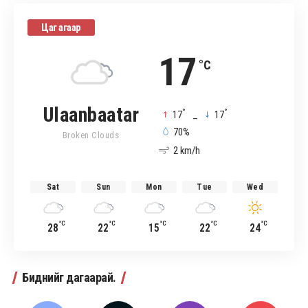
Цаг агаар
17
°C
Ulaanbaatar
°
°
17
_
17
70%
Broken Clouds
2 km/h
Sat
Sun
Mon
Tue
Wed
°C
°C
°C
°C
°C
28
22
15
22
24
Биднийг дагаарай.