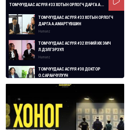
ТОМЧУУДААС АСУУЯ #33 ХОТЫН ОРЛОГЧ ДАРГА А.АМАРТҮВШИН
ТОМЧУУДААС АСУУЯ #33 ХОТЫН ОРЛОГЧ
ДАРГА А.АМАРТҮВШИН
Humanz
ТОМЧУУДААС АСУУЯ #32 ХҮНИЙ ИХ ЭМЧ
Л.ДЭЛГЭРЗУЛ
Humanz
ТОМЧУУДААС АСУУЯ #30 ДОКТОР
О.САРАНЧУЛУУН
Humanz
ТОМЧУУДААС АСУУЯ #29 СГЗ С.ЦОГТБАЯР
Humanz
ТОМЧУУДААС АСУУЯ #28 ХУУЛЬЧ
Г.ЭРДЭНЭБАТ
Humanz