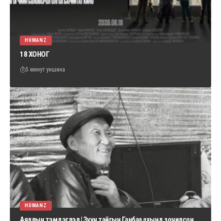
HUMANZ
18 ХОНОГ
5 минут уншина
HUMANZ
Аяллын тэмдэглэл | Зүүн тайгын Ганбаа ахынд зочилсон