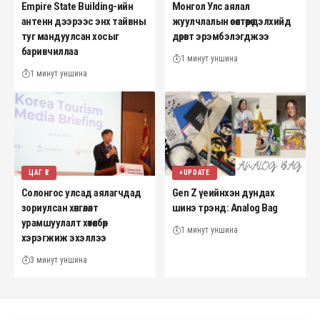
Empire State Building-ийн
Монгол Улс аялал
антенн дээрээс энх тайвны
жуулчлалын өсөлтөөрөө дэлхийд
туг мандуулсан хосыг
дөрөвт эрэмбэлэгджээ
баривчиллаа
1 минут уншина
1 минут уншина
ЦАГ ҮЕ
+UPDATE
Солонгос улсад аялагчдад
Gen Z үеийнхэн дундах
зориулсан хөнгөлөлт
шинэ трэнд: Analog Bag
урамшуулалт хөтөлбөр
1 минут уншина
хэрэгжиж эхэллээ
3 минут уншина