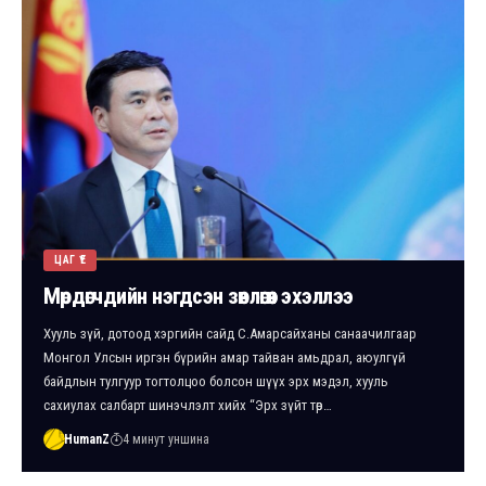
ЦАГ ҮЕ
Мөрдөгчдийн нэгдсэн зөвлөгөөн эхэллээ
Хууль зүй, дотоод хэргийн сайд С.Амарсайханы санаачилгаар
Монгол Улсын иргэн бүрийн амар тайван амьдрал, аюулгүй
байдлын тулгуур тогтолцоо болсон шүүх эрх мэдэл, хууль
сахиулах салбарт шинэчлэлт хийх “Эрх зүйт төр…
HumanZ
4 минут уншина