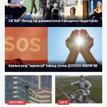
ЗАГВАР | Яагаад хар даашинз хэзээ ч моодноос гардаггүй вэ
Аяллын үеэр “харлахгүй” байхад туслах ДОЛООН ЗӨВЛӨГӨӨ
DAILY NEWS
ЦАГ ҮЕ