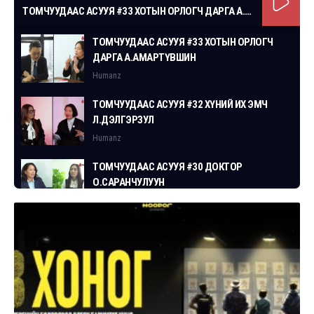
ТОМЧУУДААС АСУУЯ #33 ХОТЫН ОРЛОГЧ ДАРГА А.АМАРТҮВШИН
ТОМЧУУДААС АСУУЯ #33 ХОТЫН ОРЛОГЧ
ДАРГА А.АМАРТҮВШИН
Humanz
ТОМЧУУДААС АСУУЯ #32 ХҮНИЙ ИХ ЭМЧ
Л.ДЭЛГЭРЗУЛ
Humanz
ТОМЧУУДААС АСУУЯ #30 ДОКТОР
О.САРАНЧУЛУУН
Humanz
ТОМЧУУДААС АСУУЯ #29 СГЗ С.ЦОГТБАЯР
Humanz
ТОМЧУУДААС АСУУЯ #28 ХУУЛЬЧ
Г.ЭРДЭНЭБАТ
Humanz