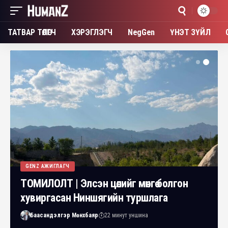
ТАТВАР ТӨЛӨГЧ
ХЭРЭГЛЭГЧ
NegGen
ҮНЭТ ЗҮЙЛ
GENZ АЖИГЛАГЧ
ТОМИЛОЛТ | Элсэн цөлийг мөнгө болгон
хувиргасан Ниншягийн туршлага
Баасандэлгэр Мөнхбаяр
22 минут уншина