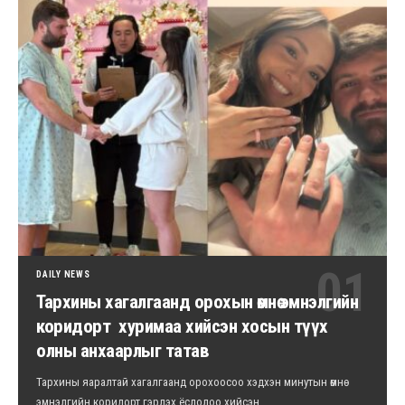
DAILY NEWS
Тархины хагалгаанд орохын өмнө эмнэлгийн
коридорт хуримаа хийсэн хосын түүх
олны анхаарлыг татав
Тархины яаралтай хагалгаанд орохоосоо хэдхэн минутын өмнө
эмнэлгийн коридорт гэрлэх ёслолоо хийсэн…