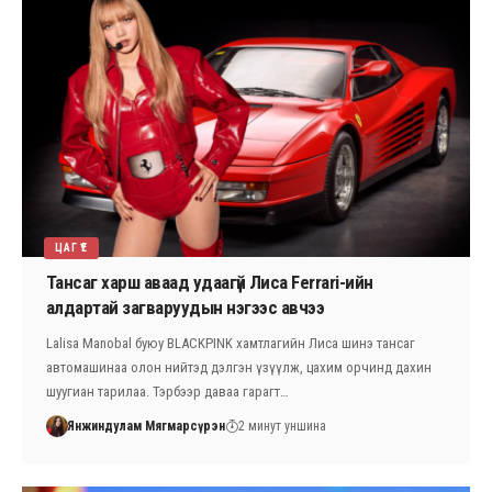
ЦАГ ҮЕ
Тансаг харш аваад удаагүй Лиса Ferrari-ийн
алдартай загваруудын нэгээс авчээ
Lalisa Manobal буюу BLACKPINK хамтлагийн Лиса шинэ тансаг
автомашинаа олон нийтэд дэлгэн үзүүлж, цахим орчинд дахин
шуугиан тарилаа. Тэрбээр даваа гарагт…
Янжиндулам Мягмарсүрэн
2 минут уншина