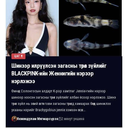
ЦАГ ҮЕ
Шинээр илрүүлсэн загасны төрөл зүйлийг
BLACKPINK-ийн Женнигийн нэрээр
нэрлэжээ
Өмнөд Солонгосын алдарт K-pop хамтлаг Jennie-гийн нэрээр
шинээр нээсэн загасны төрөл зүйлийг албан ёсоор нэрлэжээ. Шинэ
төрөл зүйл нь зөгий өнгөт гови загасны төрөлд хамаарах бөгөөд шинжлэх
ухааны нэрийг Brachygobius jennie хэмээн өгсөн…
Янжиндулам Мягмарсүрэн
2 минут уншина