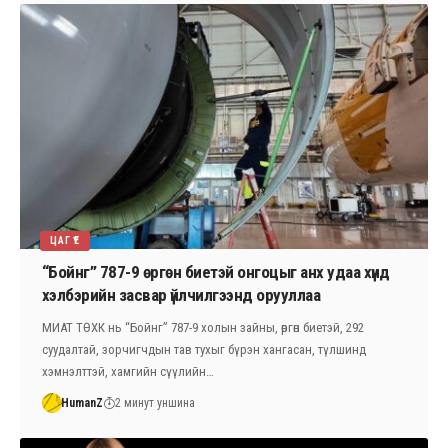
ЦАГ ҮЕ
“Бойнг” 787-9 өргөн биетэй онгоцыг анх удаа хүнд
хэлбэрийн засвар үйлчилгээнд орууллаа
МИАТ ТӨХК нь “Бойнг” 787-9 холын зайны, өргөн биетэй, 292
суудалтай, зорчигчдын тав тухыг бүрэн хангасан, түлшинд
хэмнэлттэй, хамгийн сүүлийн…
HumanZ
2 минут уншина