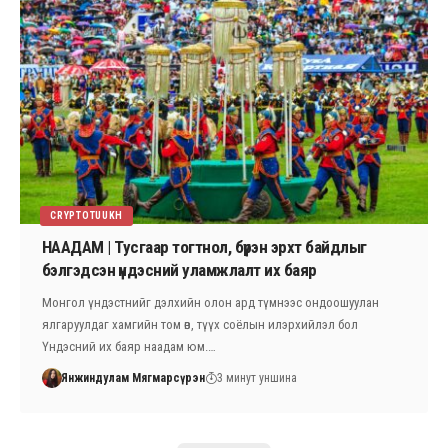
CRYPTOTUUKH
НААДАМ | Тусгаар тогтнол, бүрэн эрхт байдлыг
бэлгэдсэн үндэсний уламжлалт их баяр
Монгол үндэстнийг дэлхийн олон ард түмнээс ондоошуулан
ялгаруулдаг хамгийн том өв, түүх соёлын илэрхийлэл бол
Үндэсний их баяр наадам юм.…
Янжиндулам Мягмарсүрэн
3 минут уншина