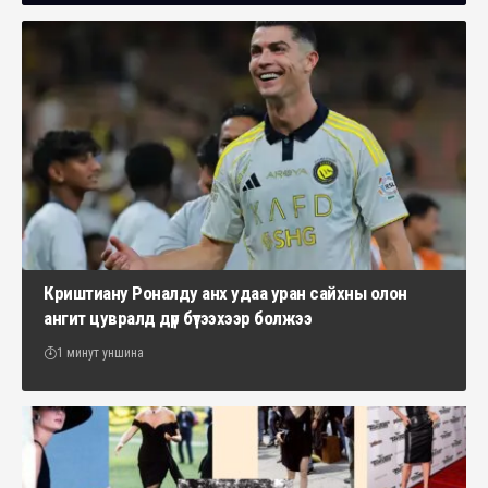
Криштиану Роналду анх удаа уран сайхны олон
ангит цувралд дүр бүтээхээр болжээ
1 минут уншина