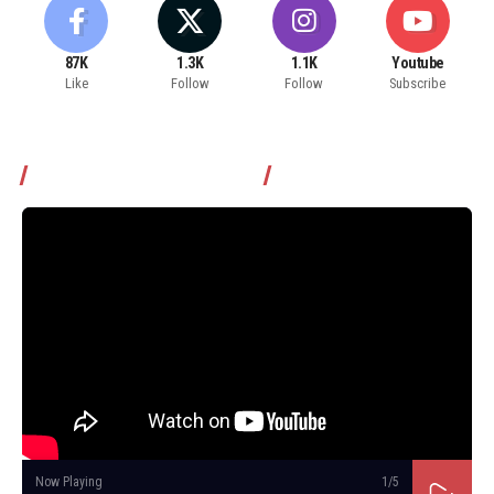
87K
1.3K
1.1K
Youtube
Like
Follow
Follow
Subscribe
Томчуудаас асууя нэвтрүүлэг
Now Playing
1
/5