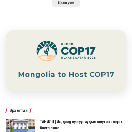
Цааш үзэх
Mongolia to Host COP17
Эрэлттэй
ТАНИЛЦ | Их, дээд сургуулиудын оюутан элсүүлэх
босго оноо