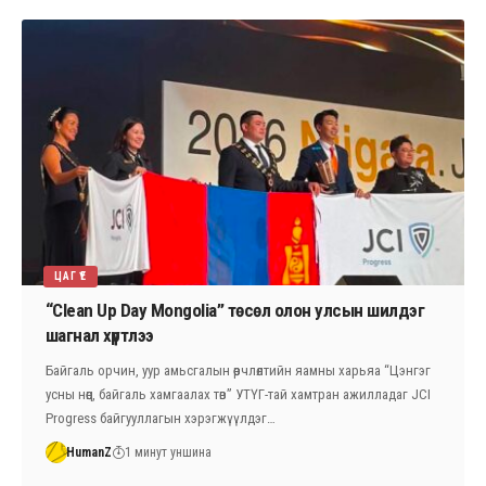
ЦАГ ҮЕ
“Clean Up Day Mongolia” төсөл олон улсын шилдэг
шагнал хүртлээ
Байгаль орчин, уур амьсгалын өөрчлөлтийн яамны харьяа “Цэнгэг
усны нөөц, байгаль хамгаалах төв” УТҮГ-тай хамтран ажилладаг JCI
Progress байгууллагын хэрэгжүүлдэг…
HumanZ
1 минут уншина