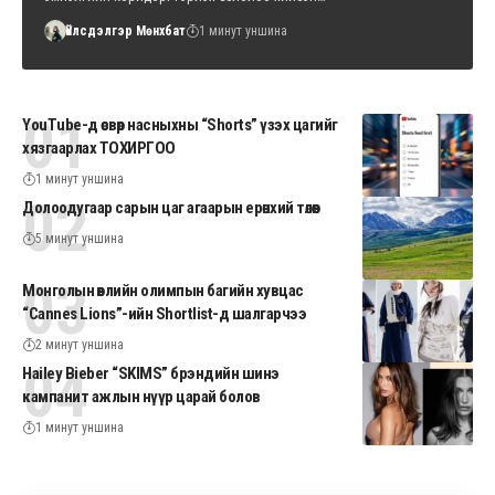
Үйлсдэлгэр Мөнхбат
1 минут уншина
YouTube-д өсвөр насныхны “Shorts” үзэх цагийг
хязгаарлах ТОХИРГОО
1 минут уншина
Долоодугаар сарын цаг агаарын ерөнхий төлөв
5 минут уншина
Монголын өвлийн олимпын багийн хувцас
“Cannes Lions”-ийн Shortlist-д шалгарчээ
2 минут уншина
Hailey Bieber “SKIMS” брэндийн шинэ
кампанит ажлын нүүр царай болов
1 минут уншина