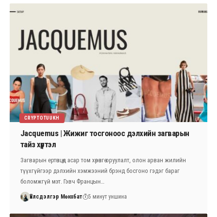
CRYPTOTUUKH
Jacquemus | Жижиг тосгоноос дэлхийн загварын
тайз хүртэл
Загварын ертөнцөд асар том хөрөнгө оруулалт, олон арван жилийн
түүхгүйгээр дэлхийн хэмжээний брэнд босгоно гэдэг бараг
боломжгүй мэт. Гэвч Францын…
Үйлсдэлгэр Мөнхбат
5 минут уншина