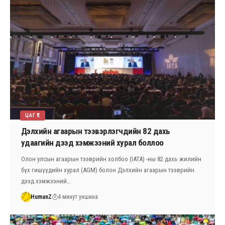
ЦАГ ҮЕ
Дэлхийн агаарын тээвэрлэгчдийн 82 дахь
удаагийн дээд хэмжээний хурал боллоо
Олон улсын агаарын тээврийн холбоо (IATA) -ны 82 дахь жилийн
бүх гишүүдийн хурал (AGM) болон Дэлхийн агаарын тээврийн
дээд хэмжээний…
HumanZ
4 минут уншина