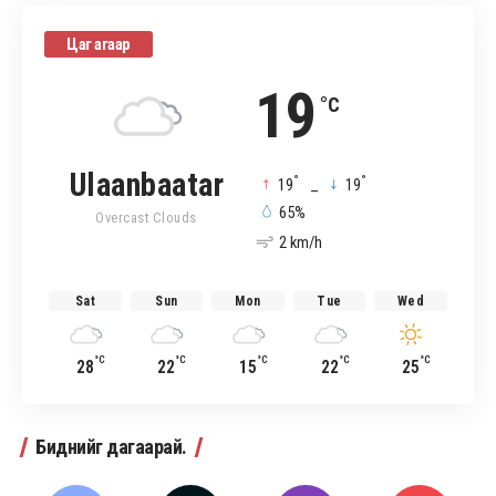
Цаг агаар
19
°C
Ulaanbaatar
°
°
19
_
19
65%
Overcast Clouds
2 km/h
Sat
Sun
Mon
Tue
Wed
°C
°C
°C
°C
°C
28
22
15
22
25
Биднийг дагаарай.