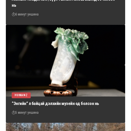
нь
6 минут уншина
HUMANZ
“Энгийн” л байцай дэлхийн музейн од болсон нь
5 минут уншина