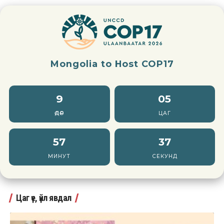
Mongolia to Host COP17
9
05
ӨДӨР
ЦАГ
57
36
МИНУТ
СЕКУНД
Цаг үе, үйл явдал