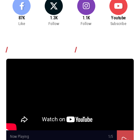
87K
1.3K
1.1K
Youtube
Like
Follow
Follow
Subscribe
Томчуудаас асууя нэвтрүүлэг
Now Playing
1
/5