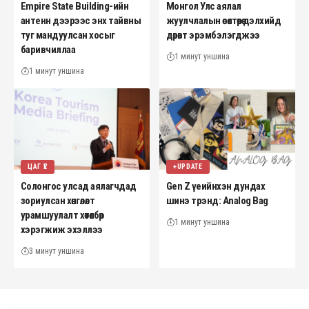
Empire State Building-ийн
Монгол Улс аялал
антенн дээрээс энх тайвны
жуулчлалын өсөлтөөрөө дэлхийд
туг мандуулсан хосыг
дөрөвт эрэмбэлэгджээ
баривчиллаа
1 минут уншина
1 минут уншина
ЦАГ ҮЕ
+UPDATE
Солонгос улсад аялагчдад
Gen Z үеийнхэн дундах
зориулсан хөнгөлөлт
шинэ трэнд: Analog Bag
урамшуулалт хөтөлбөр
1 минут уншина
хэрэгжиж эхэллээ
3 минут уншина