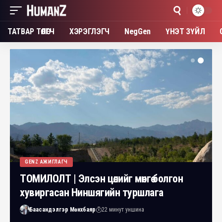
ТАТВАР ТӨЛӨГЧ
ХЭРЭГЛЭГЧ
NegGen
ҮНЭТ ЗҮЙЛ
GENZ АЖИГЛАГЧ
ТОМИЛОЛТ | Элсэн цөлийг мөнгө болгон
хувиргасан Ниншягийн туршлага
Баасандэлгэр Мөнхбаяр
22 минут уншина