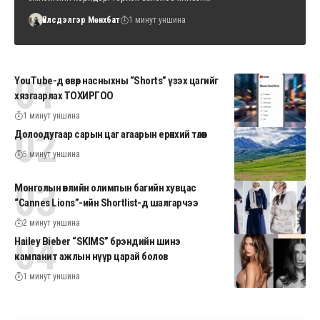
Үйлсдэлгэр Мөнхбат
1 минут уншина
YouTube-д өсвөр насныхны “Shorts” үзэх цагийг
хязгаарлах ТОХИРГОО
1 минут уншина
Долоодугаар сарын цаг агаарын ерөнхий төлөв
5 минут уншина
Монголын өвлийн олимпын багийн хувцас
“Cannes Lions”-ийн Shortlist-д шалгарчээ
2 минут уншина
Hailey Bieber “SKIMS” брэндийн шинэ
кампанит ажлын нүүр царай болов
1 минут уншина