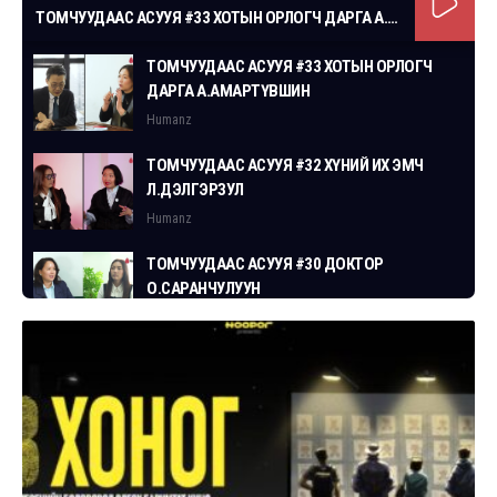
ТОМЧУУДААС АСУУЯ #33 ХОТЫН ОРЛОГЧ ДАРГА А.АМАРТҮВШИН
ТОМЧУУДААС АСУУЯ #33 ХОТЫН ОРЛОГЧ
ДАРГА А.АМАРТҮВШИН
Humanz
ТОМЧУУДААС АСУУЯ #32 ХҮНИЙ ИХ ЭМЧ
Л.ДЭЛГЭРЗУЛ
Humanz
ТОМЧУУДААС АСУУЯ #30 ДОКТОР
О.САРАНЧУЛУУН
Humanz
ТОМЧУУДААС АСУУЯ #29 СГЗ С.ЦОГТБАЯР
Humanz
ТОМЧУУДААС АСУУЯ #28 ХУУЛЬЧ
Г.ЭРДЭНЭБАТ
Humanz