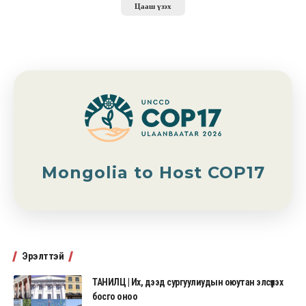
Цааш үзэх
Mongolia to Host COP17
Эрэлттэй
ТАНИЛЦ | Их, дээд сургуулиудын оюутан элсүүлэх
босго оноо