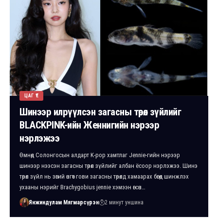
ЦАГ ҮЕ
Шинээр илрүүлсэн загасны төрөл зүйлийг
BLACKPINK-ийн Женнигийн нэрээр
нэрлэжээ
Өмнөд Солонгосын алдарт K-pop хамтлаг Jennie-гийн нэрээр
шинээр нээсэн загасны төрөл зүйлийг албан ёсоор нэрлэжээ. Шинэ
төрөл зүйл нь зөгий өнгөт гови загасны төрөлд хамаарах бөгөөд шинжлэх
ухааны нэрийг Brachygobius jennie хэмээн өгсөн…
Янжиндулам Мягмарсүрэн
2 минут уншина