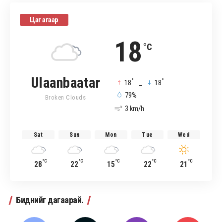
Цаг агаар
18
°C
Ulaanbaatar
°
°
18
_
18
79%
Broken Clouds
3 km/h
Sat
Sun
Mon
Tue
Wed
°C
°C
°C
°C
°C
28
22
15
22
21
Биднийг дагаарай.