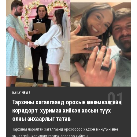
DAILY NEWS
Тархины хагалгаанд орохын өмнө эмнэлгийн
коридорт хуримаа хийсэн хосын түүх
олны анхаарлыг татав
Тархины яаралтай хагалгаанд орохоосоо хэдхэн минутын өмнө
эмнэлгийн коридорт гэрлэх ёслолоо хийсэн…