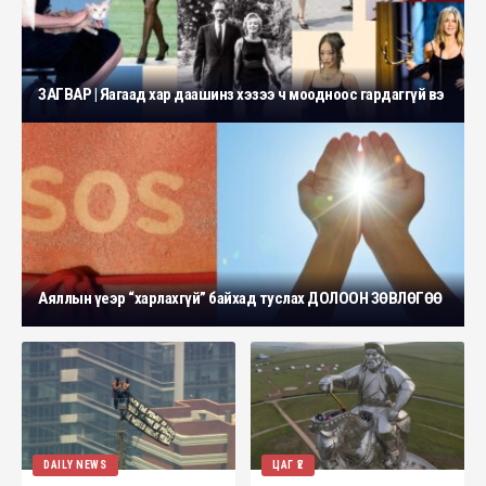
ЗАГВАР | Яагаад хар даашинз хэзээ ч моодноос гардаггүй вэ
Аяллын үеэр “харлахгүй” байхад туслах ДОЛООН ЗӨВЛӨГӨӨ
DAILY NEWS
ЦАГ ҮЕ