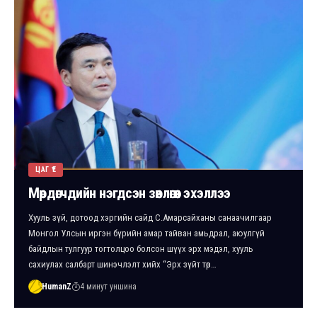
ЦАГ ҮЕ
Мөрдөгчдийн нэгдсэн зөвлөгөөн эхэллээ
Хууль зүй, дотоод хэргийн сайд С.Амарсайханы санаачилгаар
Монгол Улсын иргэн бүрийн амар тайван амьдрал, аюулгүй
байдлын тулгуур тогтолцоо болсон шүүх эрх мэдэл, хууль
сахиулах салбарт шинэчлэлт хийх “Эрх зүйт төр…
HumanZ
4 минут уншина