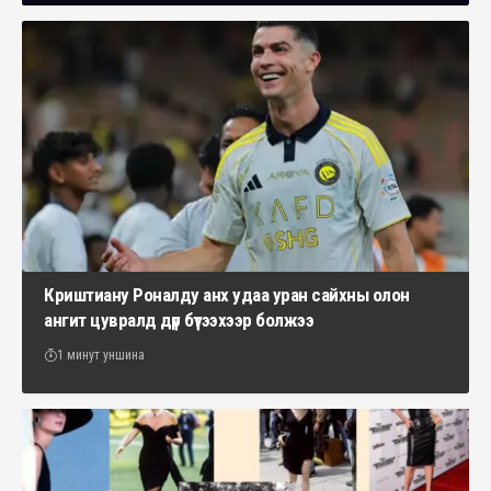
Криштиану Роналду анх удаа уран сайхны олон
ангит цувралд дүр бүтээхээр болжээ
1 минут уншина