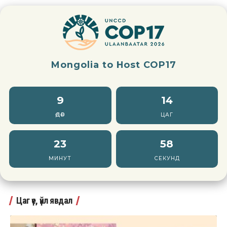
Mongolia to Host COP17
9
14
ӨДӨР
ЦАГ
23
56
МИНУТ
СЕКУНД
Цаг үе, үйл явдал