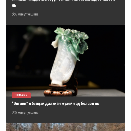
нь
6 минут уншина
HUMANZ
“Энгийн” л байцай дэлхийн музейн од болсон нь
5 минут уншина