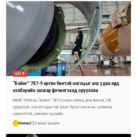
ЦАГ ҮЕ
“Бойнг” 787-9 өргөн биетэй онгоцыг анх удаа хүнд
хэлбэрийн засвар үйлчилгээнд орууллаа
МИАТ ТӨХК нь “Бойнг” 787-9 холын зайны, өргөн биетэй, 292
суудалтай, зорчигчдын тав тухыг бүрэн хангасан, түлшинд
хэмнэлттэй, хамгийн сүүлийн…
HumanZ
2 минут уншина