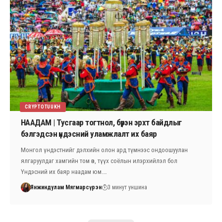
CRYPTOTUUKH
НААДАМ | Тусгаар тогтнол, бүрэн эрхт байдлыг
бэлгэдсэн үндэсний уламжлалт их баяр
Монгол үндэстнийг дэлхийн олон ард түмнээс ондоошуулан
ялгаруулдаг хамгийн том өв, түүх соёлын илэрхийлэл бол
Үндэсний их баяр наадам юм.…
Янжиндулам Мягмарсүрэн
3 минут уншина