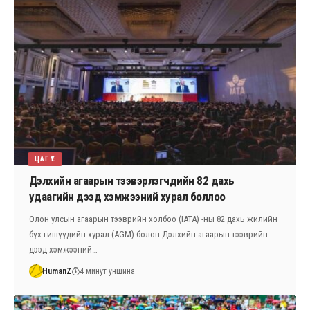
ЦАГ ҮЕ
Дэлхийн агаарын тээвэрлэгчдийн 82 дахь
удаагийн дээд хэмжээний хурал боллоо
Олон улсын агаарын тээврийн холбоо (IATA) -ны 82 дахь жилийн
бүх гишүүдийн хурал (AGM) болон Дэлхийн агаарын тээврийн
дээд хэмжээний…
HumanZ
4 минут уншина