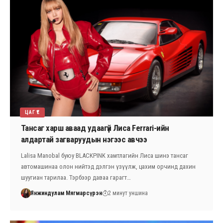
ЦАГ ҮЕ
Тансаг харш аваад удаагүй Лиса Ferrari-ийн
алдартай загваруудын нэгээс авчээ
Lalisa Manobal буюу BLACKPINK хамтлагийн Лиса шинэ тансаг
автомашинаа олон нийтэд дэлгэн үзүүлж, цахим орчинд дахин
шуугиан тарилаа. Тэрбээр даваа гарагт…
Янжиндулам Мягмарсүрэн
2 минут уншина