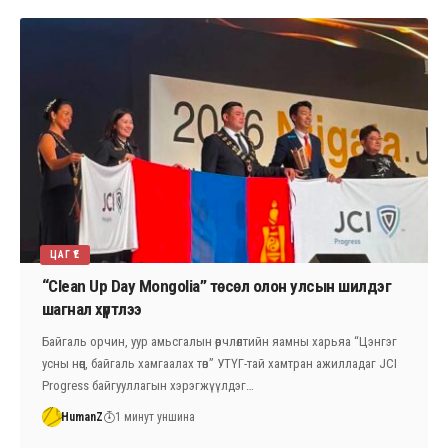
ЦАГ ҮЕ
“Clean Up Day Mongolia” төсөл олон улсын шилдэг
шагнал хүртлээ
Байгаль орчин, уур амьсгалын өөрчлөлтийн яамны харьяа “Цэнгэг
усны нөөц, байгаль хамгаалах төв” УТҮГ-тай хамтран ажилладаг JCI
Progress байгууллагын хэрэгжүүлдэг…
HumanZ
1 минут уншина