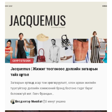
CRYPTOTUUKH
Jacquemus | Жижиг тосгоноос дэлхийн загварын
тайз хүртэл
Загварын ертөнцөд асар том хөрөнгө оруулалт, олон арван жилийн
түүхгүйгээр дэлхийн хэмжээний брэнд босгоно гэдэг бараг
боломжгүй мэт. Гэвч Францын…
Үйлсдэлгэр Мөнхбат
5 минут уншина