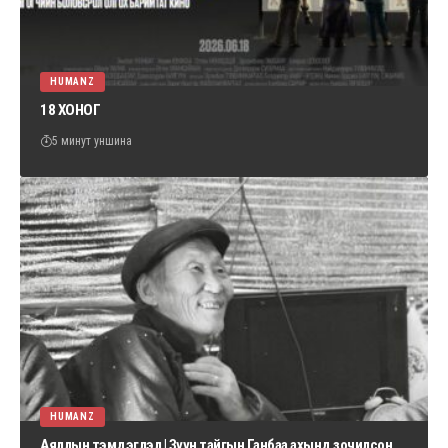
HUMANZ
18 ХОНОГ
5 минут уншина
HUMANZ
Аяллын тэмдэглэл | Зүүн тайгын Ганбаа ахынд зочилсон