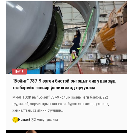
ЦАГ ҮЕ
“Бойнг” 787-9 өргөн биетэй онгоцыг анх удаа хүнд
хэлбэрийн засвар үйлчилгээнд орууллаа
МИАТ ТӨХК нь “Бойнг” 787-9 холын зайны, өргөн биетэй, 292
суудалтай, зорчигчдын тав тухыг бүрэн хангасан, түлшинд
хэмнэлттэй, хамгийн сүүлийн…
HumanZ
2 минут уншина