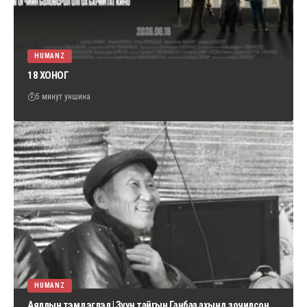
HUMANZ
18 ХОНОГ
5 минут уншина
HUMANZ
Аяллын тэмдэглэл | Зүүн тайгын Ганбаа ахынд зочилсон