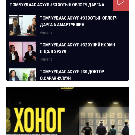
ТОМЧУУДААС АСУУЯ #33 ХОТЫН ОРЛОГЧ ДАРГА А.АМАРТҮВШИН
ТОМЧУУДААС АСУУЯ #33 ХОТЫН ОРЛОГЧ
ДАРГА А.АМАРТҮВШИН
Humanz
ТОМЧУУДААС АСУУЯ #32 ХҮНИЙ ИХ ЭМЧ
Л.ДЭЛГЭРЗУЛ
Humanz
ТОМЧУУДААС АСУУЯ #30 ДОКТОР
О.САРАНЧУЛУУН
Humanz
ТОМЧУУДААС АСУУЯ #29 СГЗ С.ЦОГТБАЯР
Humanz
ТОМЧУУДААС АСУУЯ #28 ХУУЛЬЧ
Г.ЭРДЭНЭБАТ
Humanz