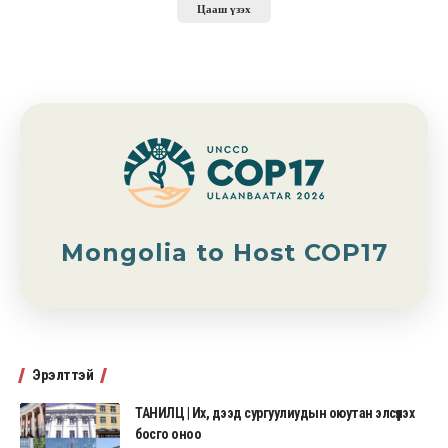
Цааш үзэх
Mongolia to Host COP17
Эрэлттэй
ТАНИЛЦ | Их, дээд сургуулиудын оюутан элсүүлэх
босго оноо