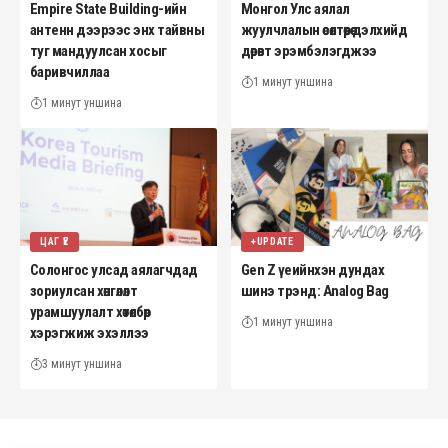
Empire State Building-ийн
Монгол Улс аялал
антенн дээрээс энх тайвны
жуулчлалын өсөлтөөрөө дэлхийд
туг мандуулсан хосыг
дөрөвт эрэмбэлэгджээ
баривчиллаа
1 минут уншина
1 минут уншина
ЦАГ ҮЕ
+UPDATE
Солонгос улсад аялагчдад
Gen Z үеийнхэн дундах
зориулсан хөнгөлөлт
шинэ трэнд: Analog Bag
урамшуулалт хөтөлбөр
1 минут уншина
хэрэгжиж эхэллээ
3 минут уншина