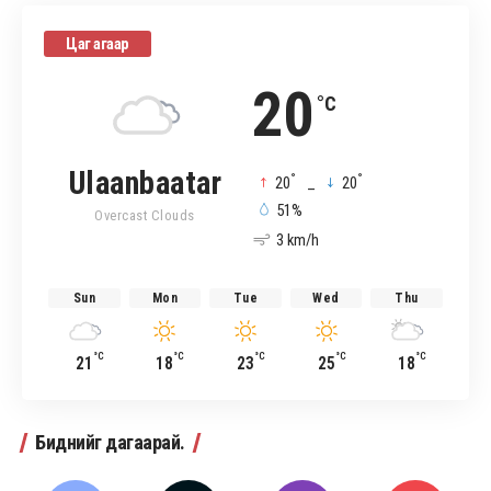
Цаг агаар
20
°C
Ulaanbaatar
°
°
20
_
20
51%
Overcast Clouds
3 km/h
Sun
Mon
Tue
Wed
Thu
°C
°C
°C
°C
°C
21
18
23
25
18
Биднийг дагаарай.