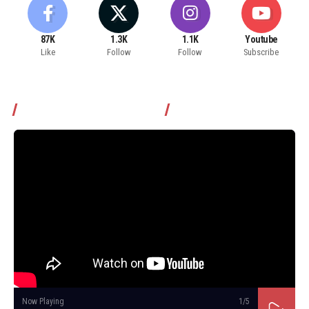
87K
1.3K
1.1K
Youtube
Like
Follow
Follow
Subscribe
Томчуудаас асууя нэвтрүүлэг
Now Playing
1
/5