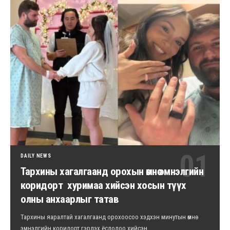
DAILY NEWS
Тархины хагалгаанд орохын өмнө эмнэлгийн
коридорт хуримаа хийсэн хосын түүх
олны анхаарлыг татав
Тархины яаралтай хагалгаанд орохоосоо хэдхэн минутын өмнө
эмнэлгийн коридорт гэрлэх ёслолоо хийсэн…