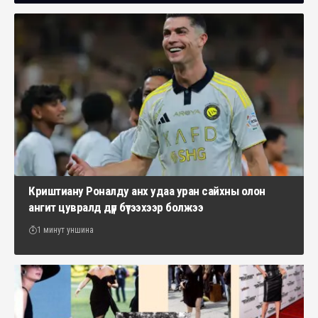
Криштиану Роналду анх удаа уран сайхны олон
ангит цувралд дүр бүтээхээр болжээ
1 минут уншина