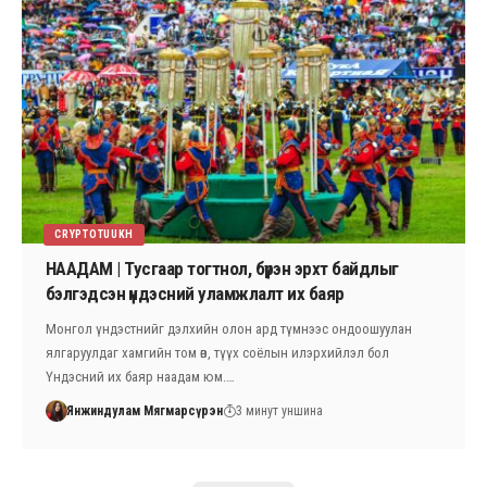
CRYPTOTUUKH
НААДАМ | Тусгаар тогтнол, бүрэн эрхт байдлыг
бэлгэдсэн үндэсний уламжлалт их баяр
Монгол үндэстнийг дэлхийн олон ард түмнээс ондоошуулан
ялгаруулдаг хамгийн том өв, түүх соёлын илэрхийлэл бол
Үндэсний их баяр наадам юм.…
Янжиндулам Мягмарсүрэн
3 минут уншина