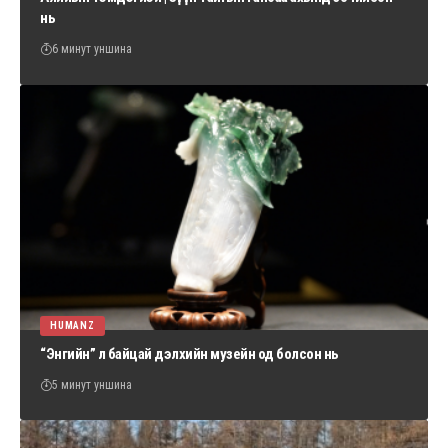
нь
6 минут уншина
HUMANZ
“Энгийн” л байцай дэлхийн музейн од болсон нь
5 минут уншина