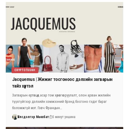
CRYPTOTUUKH
Jacquemus | Жижиг тосгоноос дэлхийн загварын
тайз хүртэл
Загварын ертөнцөд асар том хөрөнгө оруулалт, олон арван жилийн
түүхгүйгээр дэлхийн хэмжээний брэнд босгоно гэдэг бараг
боломжгүй мэт. Гэвч Францын…
Үйлсдэлгэр Мөнхбат
5 минут уншина