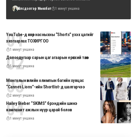
Үйлсдэлгэр Мөнхбат
1 минут уншина
YouTube-д өсвөр насныхны “Shorts” үзэх цагийг
хязгаарлах ТОХИРГОО
1 минут уншина
Долоодугаар сарын цаг агаарын ерөнхий төлөв
5 минут уншина
Монголын өвлийн олимпын багийн хувцас
“Cannes Lions”-ийн Shortlist-д шалгарчээ
2 минут уншина
Hailey Bieber “SKIMS” брэндийн шинэ
кампанит ажлын нүүр царай болов
1 минут уншина