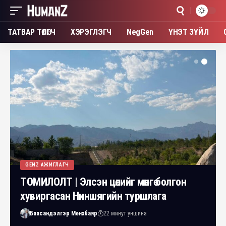
ТАТВАР ТӨЛӨГЧ
ХЭРЭГЛЭГЧ
NegGen
ҮНЭТ ЗҮЙЛ
GENZ АЖИГЛАГЧ
ТОМИЛОЛТ | Элсэн цөлийг мөнгө болгон
хувиргасан Ниншягийн туршлага
Баасандэлгэр Мөнхбаяр
22 минут уншина