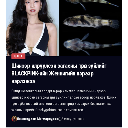
ЦАГ ҮЕ
Шинээр илрүүлсэн загасны төрөл зүйлийг
BLACKPINK-ийн Женнигийн нэрээр
нэрлэжээ
Өмнөд Солонгосын алдарт K-pop хамтлаг Jennie-гийн нэрээр
шинээр нээсэн загасны төрөл зүйлийг албан ёсоор нэрлэжээ. Шинэ
төрөл зүйл нь зөгий өнгөт гови загасны төрөлд хамаарах бөгөөд шинжлэх
ухааны нэрийг Brachygobius jennie хэмээн өгсөн…
Янжиндулам Мягмарсүрэн
2 минут уншина