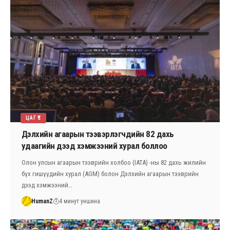
ЦАГ ҮЕ
Дэлхийн агаарын тээвэрлэгчдийн 82 дахь
удаагийн дээд хэмжээний хурал боллоо
Олон улсын агаарын тээврийн холбоо (IATA) -ны 82 дахь жилийн
бүх гишүүдийн хурал (AGM) болон Дэлхийн агаарын тээврийн
дээд хэмжээний…
HumanZ
4 минут уншина