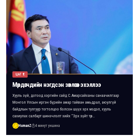
ЦАГ ҮЕ
Мөрдөгчдийн нэгдсэн зөвлөгөөн эхэллээ
Хууль зүй, дотоод хэргийн сайд С.Амарсайханы санаачилгаар
Монгол Улсын иргэн бүрийн амар тайван амьдрал, аюулгүй
байдлын тулгуур тогтолцоо болсон шүүх эрх мэдэл, хууль
сахиулах салбарт шинэчлэлт хийх “Эрх зүйт төр…
HumanZ
4 минут уншина