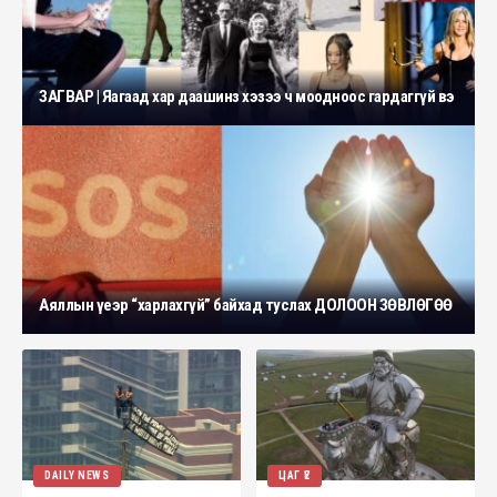
ЗАГВАР | Яагаад хар даашинз хэзээ ч моодноос гардаггүй вэ
Аяллын үеэр “харлахгүй” байхад туслах ДОЛООН ЗӨВЛӨГӨӨ
DAILY NEWS
ЦАГ ҮЕ