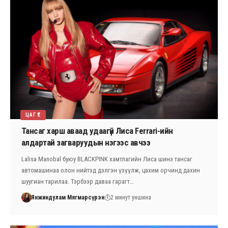
ЦАГ ҮЕ
Тансаг харш аваад удаагүй Лиса Ferrari-ийн
алдартай загваруудын нэгээс авчээ
Lalisa Manobal буюу BLACKPINK хамтлагийн Лиса шинэ тансаг
автомашинаа олон нийтэд дэлгэн үзүүлж, цахим орчинд дахин
шуугиан тарилаа. Тэрбээр даваа гарагт…
Янжиндулам Мягмарсүрэн
2 минут уншина