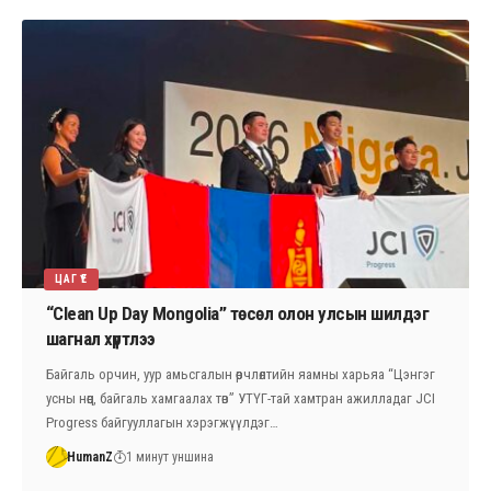
ЦАГ ҮЕ
“Clean Up Day Mongolia” төсөл олон улсын шилдэг
шагнал хүртлээ
Байгаль орчин, уур амьсгалын өөрчлөлтийн яамны харьяа “Цэнгэг
усны нөөц, байгаль хамгаалах төв” УТҮГ-тай хамтран ажилладаг JCI
Progress байгууллагын хэрэгжүүлдэг…
HumanZ
1 минут уншина