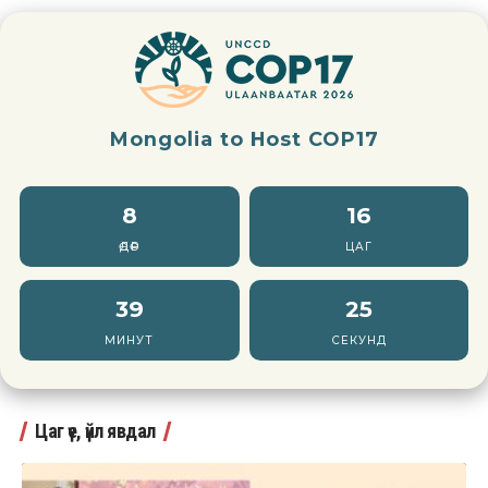
Mongolia to Host COP17
8
16
ӨДӨР
ЦАГ
39
23
МИНУТ
СЕКУНД
Цаг үе, үйл явдал