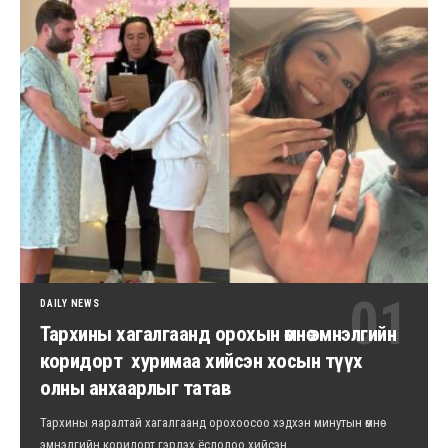
DAILY NEWS
Тархины хагалгаанд орохын өмнө эмнэлгийн
коридорт хуримаа хийсэн хосын түүх
олны анхаарлыг татав
Тархины яаралтай хагалгаанд орохоосоо хэдхэн минутын өмнө
эмнэлгийн коридорт гэрлэх ёслолоо хийсэн…