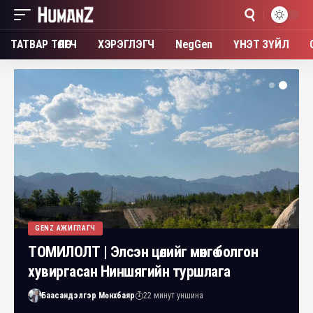
ТАТВАР ТӨЛӨГЧ
ХЭРЭГЛЭГЧ
NegGen
ҮНЭТ ЗҮЙЛ
GENZ АЖИГЛАГЧ
ТОМИЛОЛТ | Элсэн цөлийг мөнгө болгон
хувиргасан Ниншягийн туршлага
Баасандэлгэр Мөнхбаяр
22 минут уншина