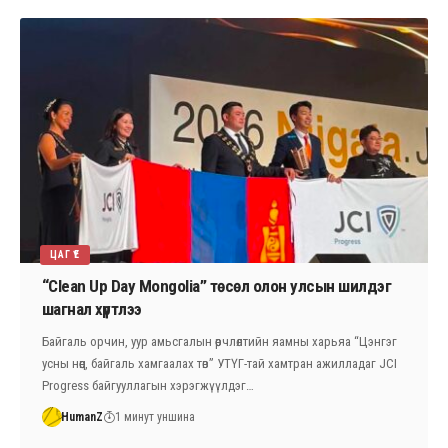
ЦАГ ҮЕ
“Clean Up Day Mongolia” төсөл олон улсын шилдэг
шагнал хүртлээ
Байгаль орчин, уур амьсгалын өөрчлөлтийн яамны харьяа “Цэнгэг
усны нөөц, байгаль хамгаалах төв” УТҮГ-тай хамтран ажилладаг JCI
Progress байгууллагын хэрэгжүүлдэг…
HumanZ
1 минут уншина