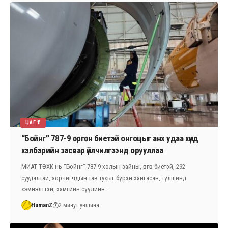
ЦАГ ҮЕ
“Бойнг” 787-9 өргөн биетэй онгоцыг анх удаа хүнд
хэлбэрийн засвар үйлчилгээнд орууллаа
МИАТ ТӨХК нь “Бойнг” 787-9 холын зайны, өргөн биетэй, 292
суудалтай, зорчигчдын тав тухыг бүрэн хангасан, түлшинд
хэмнэлттэй, хамгийн сүүлийн…
HumanZ
2 минут уншина