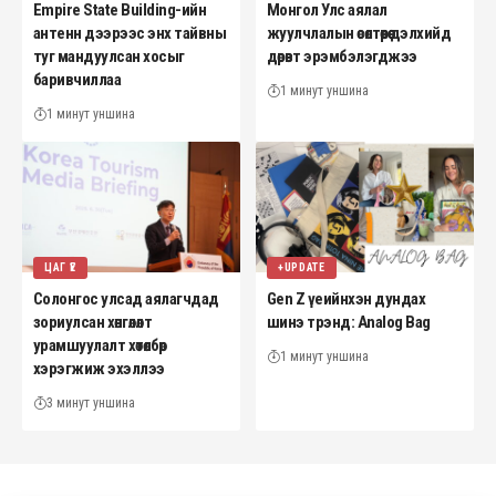
Empire State Building-ийн
Монгол Улс аялал
антенн дээрээс энх тайвны
жуулчлалын өсөлтөөрөө дэлхийд
туг мандуулсан хосыг
дөрөвт эрэмбэлэгджээ
баривчиллаа
1 минут уншина
1 минут уншина
ЦАГ ҮЕ
+UPDATE
Солонгос улсад аялагчдад
Gen Z үеийнхэн дундах
зориулсан хөнгөлөлт
шинэ трэнд: Analog Bag
урамшуулалт хөтөлбөр
1 минут уншина
хэрэгжиж эхэллээ
3 минут уншина