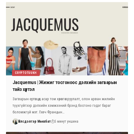
CRYPTOTUUKH
Jacquemus | Жижиг тосгоноос дэлхийн загварын
тайз хүртэл
Загварын ертөнцөд асар том хөрөнгө оруулалт, олон арван жилийн
түүхгүйгээр дэлхийн хэмжээний брэнд босгоно гэдэг бараг
боломжгүй мэт. Гэвч Францын…
Үйлсдэлгэр Мөнхбат
5 минут уншина