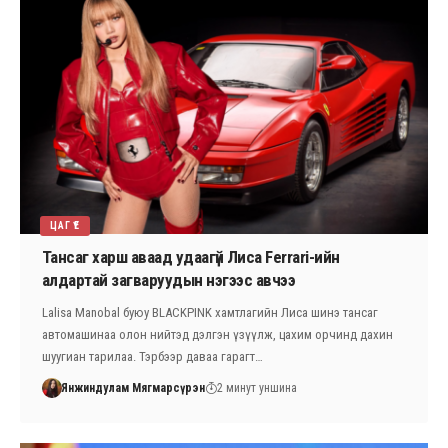
ЦАГ ҮЕ
Тансаг харш аваад удаагүй Лиса Ferrari-ийн
алдартай загваруудын нэгээс авчээ
Lalisa Manobal буюу BLACKPINK хамтлагийн Лиса шинэ тансаг
автомашинаа олон нийтэд дэлгэн үзүүлж, цахим орчинд дахин
шуугиан тарилаа. Тэрбээр даваа гарагт…
Янжиндулам Мягмарсүрэн
2 минут уншина