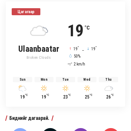
Цаг агаар
19
°C
Ulaanbaatar
°
°
19
_
19
50%
Broken Clouds
2 km/h
Sun
Mon
Tue
Wed
Thu
°C
°C
°C
°C
°C
19
19
23
25
26
Биднийг дагаарай.