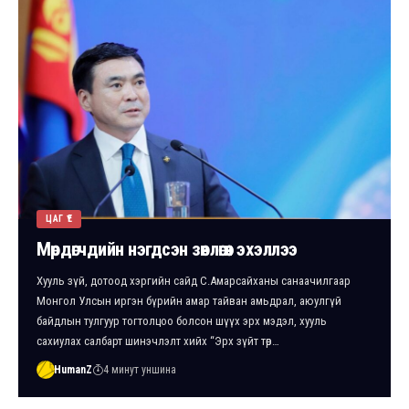
ЦАГ ҮЕ
Мөрдөгчдийн нэгдсэн зөвлөгөөн эхэллээ
Хууль зүй, дотоод хэргийн сайд С.Амарсайханы санаачилгаар
Монгол Улсын иргэн бүрийн амар тайван амьдрал, аюулгүй
байдлын тулгуур тогтолцоо болсон шүүх эрх мэдэл, хууль
сахиулах салбарт шинэчлэлт хийх “Эрх зүйт төр…
HumanZ
4 минут уншина