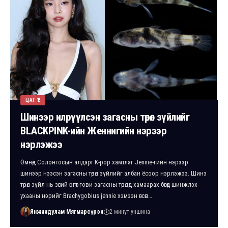
ЦАГ ҮЕ
Шинээр илрүүлсэн загасны төрөл зүйлийг
BLACKPINK-ийн Женнигийн нэрээр
нэрлэжээ
Өмнөд Солонгосын алдарт K-pop хамтлаг Jennie-гийн нэрээр
шинээр нээсэн загасны төрөл зүйлийг албан ёсоор нэрлэжээ. Шинэ
төрөл зүйл нь зөгий өнгөт гови загасны төрөлд хамаарах бөгөөд шинжлэх
ухааны нэрийг Brachygobius jennie хэмээн өгсөн…
Янжиндулам Мягмарсүрэн
2 минут уншина