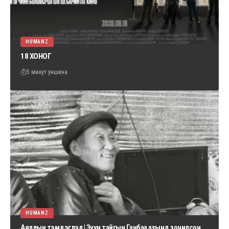
HUMANZ
18 ХОНОГ
5 минут уншина
HUMANZ
Аяллын тэмдэглэл | Зүүн тайгын Ганбаа ахынд зочилсон