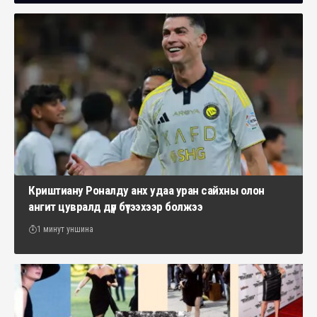
Криштиану Роналду анх удаа уран сайхны олон
ангит цувралд дүр бүтээхээр болжээ
1 минут уншина