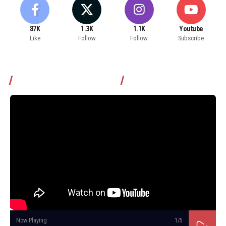
87K
1.3K
1.1K
Youtube
Like
Follow
Follow
Subscribe
Томчуудаас асууя нэвтрүүлэг
Now Playing
1
/5