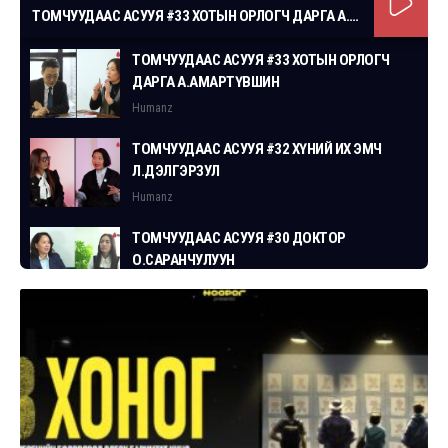
ТОМЧУУДААС АСУУЯ #33 ХОТЫН ОРЛОГЧ ДАРГА А.АМАРТҮВШИН
ТОМЧУУДААС АСУУЯ #33 ХОТЫН ОРЛОГЧ
ДАРГА А.АМАРТҮВШИН
Humanz
ТОМЧУУДААС АСУУЯ #32 ХҮНИЙ ИХ ЭМЧ
Л.ДЭЛГЭРЗУЛ
Humanz
ТОМЧУУДААС АСУУЯ #30 ДОКТОР
О.САРАНЧУЛУУН
Humanz
ТОМЧУУДААС АСУУЯ #29 СГЗ С.ЦОГТБАЯР
Humanz
ТОМЧУУДААС АСУУЯ #28 ХУУЛЬЧ
Г.ЭРДЭНЭБАТ
Humanz