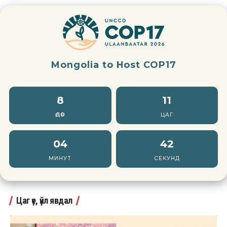
Mongolia to Host COP17
8
11
ӨДӨР
ЦАГ
04
40
МИНУТ
СЕКУНД
Цаг үе, үйл явдал