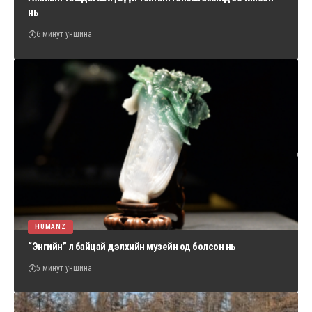
нь
6 минут уншина
HUMANZ
“Энгийн” л байцай дэлхийн музейн од болсон нь
5 минут уншина