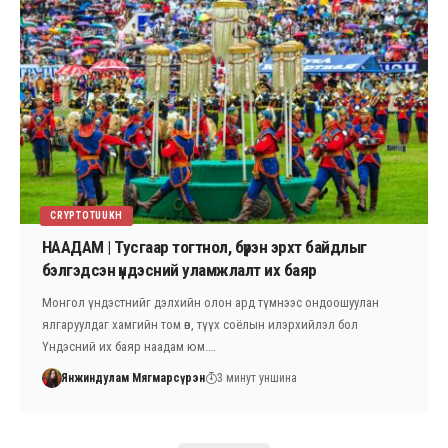
CRYPTOTUUKH
НААДАМ | Тусгаар тогтнол, бүрэн эрхт байдлыг
бэлгэдсэн үндэсний уламжлалт их баяр
Монгол үндэстнийг дэлхийн олон ард түмнээс ондоошуулан
ялгаруулдаг хамгийн том өв, түүх соёлын илэрхийлэл бол
Үндэсний их баяр наадам юм.…
Янжиндулам Мягмарсүрэн
3 минут уншина