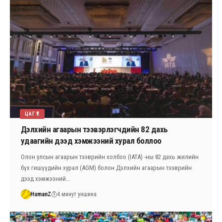
ЦАГ ҮЕ
Дэлхийн агаарын тээвэрлэгчдийн 82 дахь
удаагийн дээд хэмжээний хурал боллоо
Олон улсын агаарын тээврийн холбоо (IATA) -ны 82 дахь жилийн
бүх гишүүдийн хурал (AGM) болон Дэлхийн агаарын тээврийн
дээд хэмжээний…
HumanZ
4 минут уншина