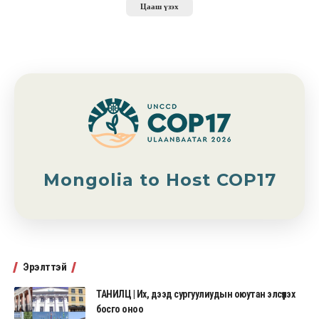
Цааш үзэх
Mongolia to Host COP17
Эрэлттэй
ТАНИЛЦ | Их, дээд сургуулиудын оюутан элсүүлэх
босго оноо