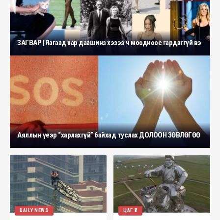
ЗАГВАР | Яагаад хар даашинз хэзээ ч моодноос гардаггүй вэ
Аяллын үеэр “харлахгүй” байхад туслах ДОЛООН ЗӨВЛӨГӨӨ
DAILY NEWS
ЦАГ ҮЕ