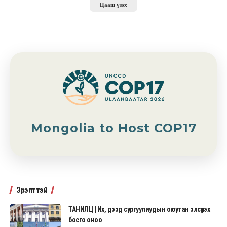
Цааш үзэх
Mongolia to Host COP17
Эрэлттэй
ТАНИЛЦ | Их, дээд сургуулиудын оюутан элсүүлэх
босго оноо