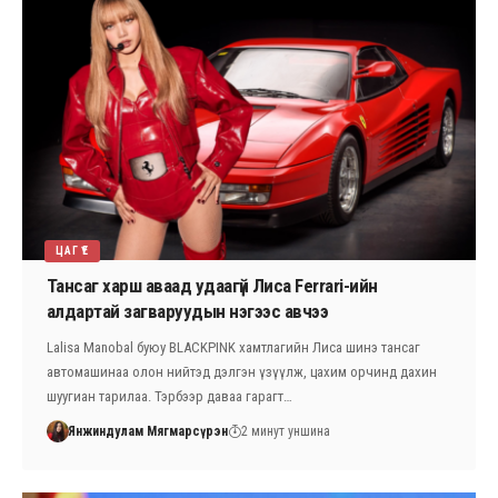
ЦАГ ҮЕ
Тансаг харш аваад удаагүй Лиса Ferrari-ийн
алдартай загваруудын нэгээс авчээ
Lalisa Manobal буюу BLACKPINK хамтлагийн Лиса шинэ тансаг
автомашинаа олон нийтэд дэлгэн үзүүлж, цахим орчинд дахин
шуугиан тарилаа. Тэрбээр даваа гарагт…
Янжиндулам Мягмарсүрэн
2 минут уншина