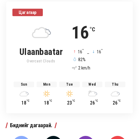
Цаг агаар
16
°C
Ulaanbaatar
°
°
16
_
16
82%
Overcast Clouds
2 km/h
Sun
Mon
Tue
Wed
Thu
°C
°C
°C
°C
°C
18
18
23
26
26
Биднийг дагаарай.