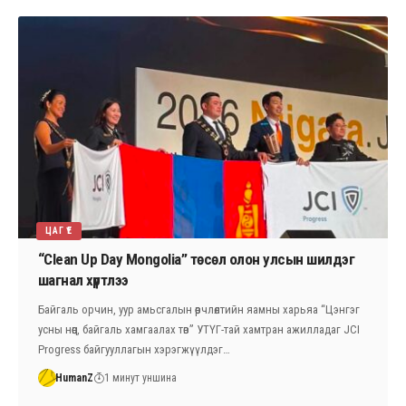
ЦАГ ҮЕ
“Clean Up Day Mongolia” төсөл олон улсын шилдэг
шагнал хүртлээ
Байгаль орчин, уур амьсгалын өөрчлөлтийн яамны харьяа “Цэнгэг
усны нөөц, байгаль хамгаалах төв” УТҮГ-тай хамтран ажилладаг JCI
Progress байгууллагын хэрэгжүүлдэг…
HumanZ
1 минут уншина