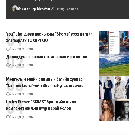
Үйлсдэлгэр Мөнхбат
1 минут уншина
YouTube-д өсвөр насныхны “Shorts” үзэх цагийг
хязгаарлах ТОХИРГОО
1 минут уншина
Долоодугаар сарын цаг агаарын ерөнхий төлөв
5 минут уншина
Монголын өвлийн олимпын багийн хувцас
“Cannes Lions”-ийн Shortlist-д шалгарчээ
2 минут уншина
Hailey Bieber “SKIMS” брэндийн шинэ
кампанит ажлын нүүр царай болов
1 минут уншина