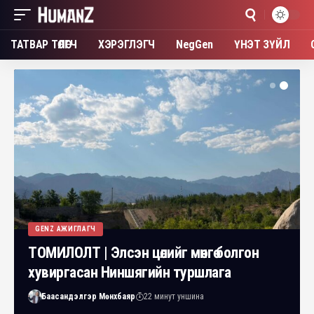
ТАТВАР ТӨЛӨГЧ
ХЭРЭГЛЭГЧ
NegGen
ҮНЭТ ЗҮЙЛ
GENZ АЖИГЛАГЧ
ТОМИЛОЛТ | Элсэн цөлийг мөнгө болгон
хувиргасан Ниншягийн туршлага
Баасандэлгэр Мөнхбаяр
22 минут уншина