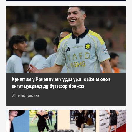
Криштиану Роналду анх удаа уран сайхны олон
ангит цувралд дүр бүтээхээр болжээ
1 минут уншина