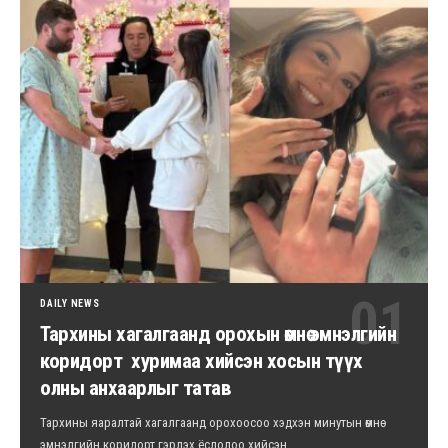
DAILY NEWS
Тархины хагалгаанд орохын өмнө эмнэлгийн
коридорт хуримаа хийсэн хосын түүх
олны анхаарлыг татав
Тархины яаралтай хагалгаанд орохоосоо хэдхэн минутын өмнө
эмнэлгийн коридорт гэрлэх ёслолоо хийсэн…