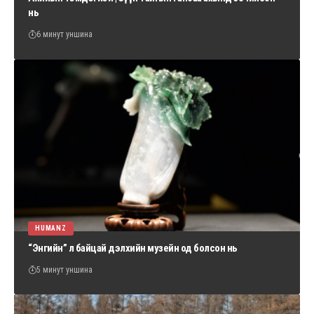
нь
6 минут уншина
HUMANZ
“Энгийн” л байцай дэлхийн музейн од болсон нь
5 минут уншина