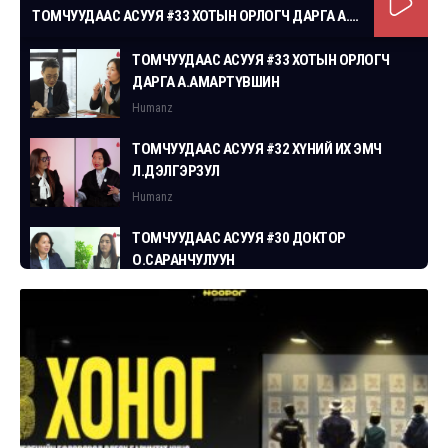
ТОМЧУУДААС АСУУЯ #33 ХОТЫН ОРЛОГЧ ДАРГА А.АМАРТҮВШИН
ТОМЧУУДААС АСУУЯ #33 ХОТЫН ОРЛОГЧ
ДАРГА А.АМАРТҮВШИН
Humanz
ТОМЧУУДААС АСУУЯ #32 ХҮНИЙ ИХ ЭМЧ
Л.ДЭЛГЭРЗУЛ
Humanz
ТОМЧУУДААС АСУУЯ #30 ДОКТОР
О.САРАНЧУЛУУН
Humanz
ТОМЧУУДААС АСУУЯ #29 СГЗ С.ЦОГТБАЯР
Humanz
ТОМЧУУДААС АСУУЯ #28 ХУУЛЬЧ
Г.ЭРДЭНЭБАТ
Humanz