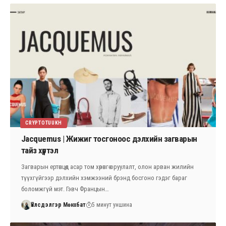
CRYPTOTUUKH
Jacquemus | Жижиг тосгоноос дэлхийн загварын
тайз хүртэл
Загварын ертөнцөд асар том хөрөнгө оруулалт, олон арван жилийн
түүхгүйгээр дэлхийн хэмжээний брэнд босгоно гэдэг бараг
боломжгүй мэт. Гэвч Францын…
Үйлсдэлгэр Мөнхбат
5 минут уншина