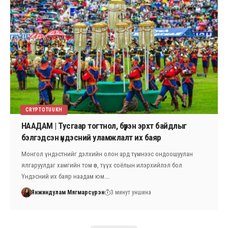
CRYPTOTUUKH
НААДАМ | Тусгаар тогтнол, бүрэн эрхт байдлыг
бэлгэдсэн үндэсний уламжлалт их баяр
Монгол үндэстнийг дэлхийн олон ард түмнээс ондоошуулан
ялгаруулдаг хамгийн том өв, түүх соёлын илэрхийлэл бол
Үндэсний их баяр наадам юм.…
Янжиндулам Мягмарсүрэн
3 минут уншина