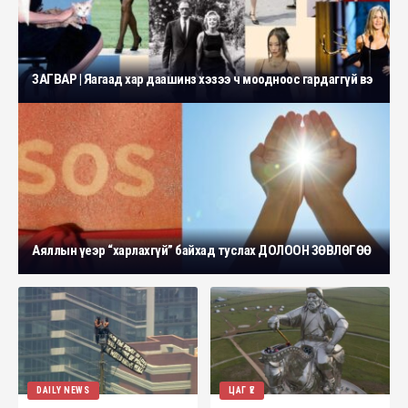
ЗАГВАР | Яагаад хар даашинз хэзээ ч моодноос гардаггүй вэ
Аяллын үеэр “харлахгүй” байхад туслах ДОЛООН ЗӨВЛӨГӨӨ
DAILY NEWS
ЦАГ ҮЕ