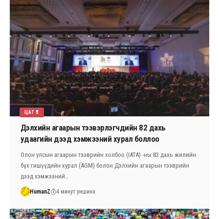
ЦАГ ҮЕ
Дэлхийн агаарын тээвэрлэгчдийн 82 дахь
удаагийн дээд хэмжээний хурал боллоо
Олон улсын агаарын тээврийн холбоо (IATA) -ны 82 дахь жилийн
бүх гишүүдийн хурал (AGM) болон Дэлхийн агаарын тээврийн
дээд хэмжээний…
HumanZ
4 минут уншина