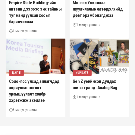
Empire State Building-ийн
Монгол Улс аялал
антенн дээрээс энх тайвны
жуулчлалын өсөлтөөрөө дэлхийд
туг мандуулсан хосыг
дөрөвт эрэмбэлэгджээ
баривчиллаа
1 минут уншина
1 минут уншина
ЦАГ ҮЕ
+UPDATE
Солонгос улсад аялагчдад
Gen Z үеийнхэн дундах
зориулсан хөнгөлөлт
шинэ трэнд: Analog Bag
урамшуулалт хөтөлбөр
1 минут уншина
хэрэгжиж эхэллээ
3 минут уншина