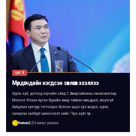
ЦАГ ҮЕ
Мөрдөгчдийн нэгдсэн зөвлөгөөн эхэллээ
Хууль зүй, дотоод хэргийн сайд С.Амарсайханы санаачилгаар
Монгол Улсын иргэн бүрийн амар тайван амьдрал, аюулгүй
байдлын тулгуур тогтолцоо болсон шүүх эрх мэдэл, хууль
сахиулах салбарт шинэчлэлт хийх “Эрх зүйт төр…
HumanZ
4 минут уншина