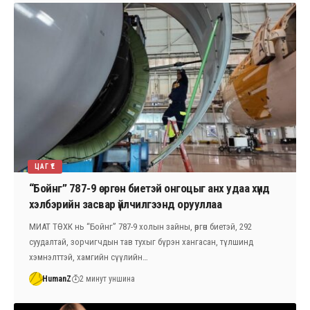
ЦАГ ҮЕ
“Бойнг” 787-9 өргөн биетэй онгоцыг анх удаа хүнд
хэлбэрийн засвар үйлчилгээнд орууллаа
МИАТ ТӨХК нь “Бойнг” 787-9 холын зайны, өргөн биетэй, 292
суудалтай, зорчигчдын тав тухыг бүрэн хангасан, түлшинд
хэмнэлттэй, хамгийн сүүлийн…
HumanZ
2 минут уншина