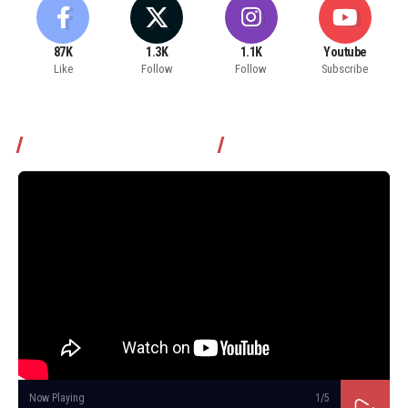
87K
1.3K
1.1K
Youtube
Like
Follow
Follow
Subscribe
Томчуудаас асууя нэвтрүүлэг
Now Playing
1
/5