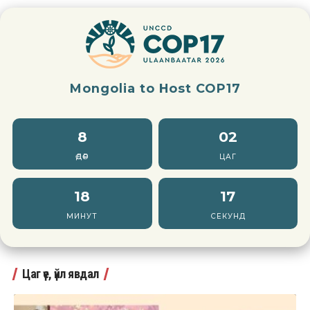
Mongolia to Host COP17
8
02
ӨДӨР
ЦАГ
18
15
МИНУТ
СЕКУНД
Цаг үе, үйл явдал