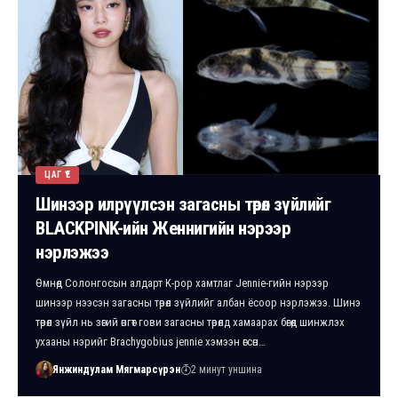
ЦАГ ҮЕ
Шинээр илрүүлсэн загасны төрөл зүйлийг
BLACKPINK-ийн Женнигийн нэрээр
нэрлэжээ
Өмнөд Солонгосын алдарт K-pop хамтлаг Jennie-гийн нэрээр
шинээр нээсэн загасны төрөл зүйлийг албан ёсоор нэрлэжээ. Шинэ
төрөл зүйл нь зөгий өнгөт гови загасны төрөлд хамаарах бөгөөд шинжлэх
ухааны нэрийг Brachygobius jennie хэмээн өгсөн…
Янжиндулам Мягмарсүрэн
2 минут уншина