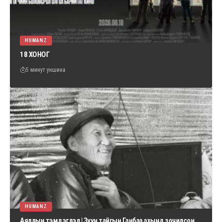
HUMANZ
18 ХОНОГ
5 минут уншина
HUMANZ
Аяллын тэмдэглэл | Зүүн тайгын Ганбаа ахынд зочилсон