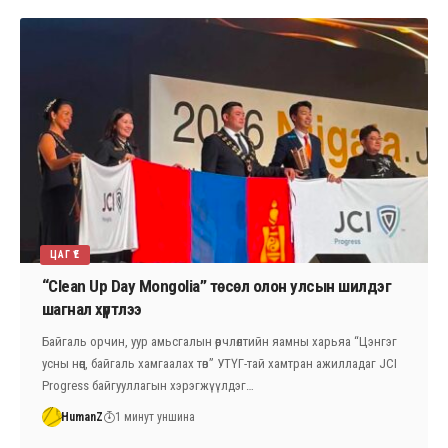
ЦАГ ҮЕ
“Clean Up Day Mongolia” төсөл олон улсын шилдэг
шагнал хүртлээ
Байгаль орчин, уур амьсгалын өөрчлөлтийн яамны харьяа “Цэнгэг
усны нөөц, байгаль хамгаалах төв” УТҮГ-тай хамтран ажилладаг JCI
Progress байгууллагын хэрэгжүүлдэг…
HumanZ
1 минут уншина