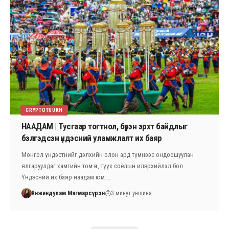
CRYPTOTUUKH
НААДАМ | Тусгаар тогтнол, бүрэн эрхт байдлыг
бэлгэдсэн үндэсний уламжлалт их баяр
Монгол үндэстнийг дэлхийн олон ард түмнээс ондоошуулан
ялгаруулдаг хамгийн том өв, түүх соёлын илэрхийлэл бол
Үндэсний их баяр наадам юм.…
Янжиндулам Мягмарсүрэн
3 минут уншина