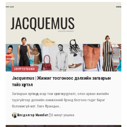
CRYPTOTUUKH
Jacquemus | Жижиг тосгоноос дэлхийн загварын
тайз хүртэл
Загварын ертөнцөд асар том хөрөнгө оруулалт, олон арван жилийн
түүхгүйгээр дэлхийн хэмжээний брэнд босгоно гэдэг бараг
боломжгүй мэт. Гэвч Францын…
Үйлсдэлгэр Мөнхбат
5 минут уншина