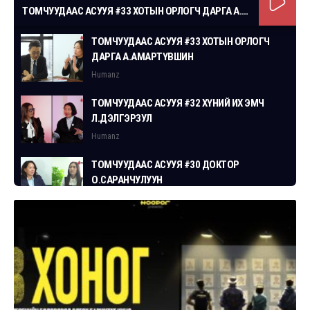
ТОМЧУУДААС АСУУЯ #33 ХОТЫН ОРЛОГЧ ДАРГА А.АМАРТҮВШИН
ТОМЧУУДААС АСУУЯ #33 ХОТЫН ОРЛОГЧ
ДАРГА А.АМАРТҮВШИН
Humanz
ТОМЧУУДААС АСУУЯ #32 ХҮНИЙ ИХ ЭМЧ
Л.ДЭЛГЭРЗУЛ
Humanz
ТОМЧУУДААС АСУУЯ #30 ДОКТОР
О.САРАНЧУЛУУН
Humanz
ТОМЧУУДААС АСУУЯ #29 СГЗ С.ЦОГТБАЯР
Humanz
ТОМЧУУДААС АСУУЯ #28 ХУУЛЬЧ
Г.ЭРДЭНЭБАТ
Humanz