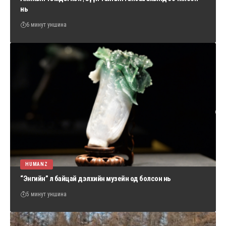
нь
6 минут уншина
HUMANZ
“Энгийн” л байцай дэлхийн музейн од болсон нь
5 минут уншина