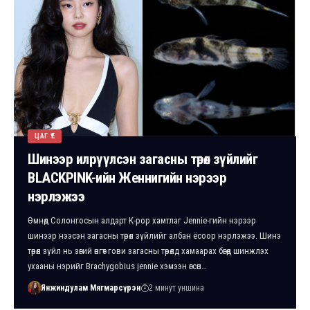
ЦАГ ҮЕ
Шинээр илрүүлсэн загасны төрөл зүйлийг
BLACKPINK-ийн Женнигийн нэрээр
нэрлэжээ
Өмнөд Солонгосын алдарт K-pop хамтлаг Jennie-гийн нэрээр
шинээр нээсэн загасны төрөл зүйлийг албан ёсоор нэрлэжээ. Шинэ
төрөл зүйл нь зөгий өнгөт гови загасны төрөлд хамаарах бөгөөд шинжлэх
ухааны нэрийг Brachygobius jennie хэмээн өгсөн…
Янжиндулам Мягмарсүрэн
2 минут уншина