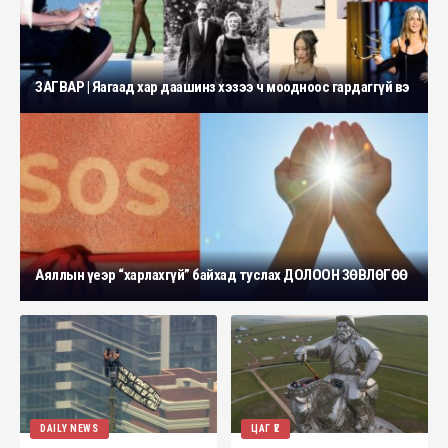
ЗАГВАР | Яагаад хар даашинз хэзээ ч моодноос гардаггүй вэ
Аяллын үеэр “харлахгүй” байхад туслах ДОЛООН ЗӨВЛӨГӨӨ
DAILY NEWS
ЦАГ ҮЕ