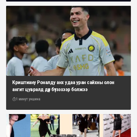
Криштиану Роналду анх удаа уран сайхны олон
ангит цувралд дүр бүтээхээр болжээ
1 минут уншина