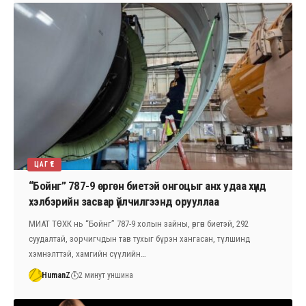
ЦАГ ҮЕ
“Бойнг” 787-9 өргөн биетэй онгоцыг анх удаа хүнд
хэлбэрийн засвар үйлчилгээнд орууллаа
МИАТ ТӨХК нь “Бойнг” 787-9 холын зайны, өргөн биетэй, 292
суудалтай, зорчигчдын тав тухыг бүрэн хангасан, түлшинд
хэмнэлттэй, хамгийн сүүлийн…
HumanZ
2 минут уншина