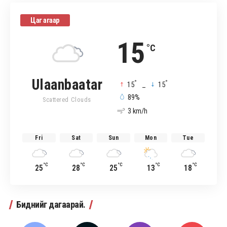
Цаг агаар
15
°C
Ulaanbaatar
°
°
15
_
15
89%
Scattered Clouds
3 km/h
Fri
Sat
Sun
Mon
Tue
°C
°C
°C
°C
°C
25
28
25
13
18
Биднийг дагаарай.