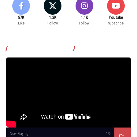
87K
1.3K
1.1K
Youtube
Like
Follow
Follow
Subscribe
Томчуудаас асууя нэвтрүүлэг
Now Playing
1
/5