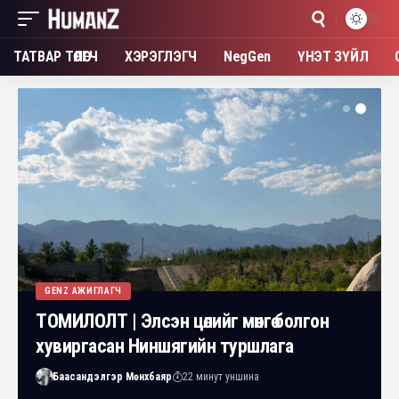
ТАТВАР ТӨЛӨГЧ
ХЭРЭГЛЭГЧ
NegGen
ҮНЭТ ЗҮЙЛ
GENZ АЖИГЛАГЧ
ТОМИЛОЛТ | Элсэн цөлийг мөнгө болгон
хувиргасан Ниншягийн туршлага
Баасандэлгэр Мөнхбаяр
22 минут уншина