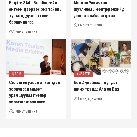
Empire State Building-ийн
Монгол Улс аялал
антенн дээрээс энх тайвны
жуулчлалын өсөлтөөрөө дэлхийд
туг мандуулсан хосыг
дөрөвт эрэмбэлэгджээ
баривчиллаа
1 минут уншина
1 минут уншина
ЦАГ ҮЕ
+UPDATE
Солонгос улсад аялагчдад
Gen Z үеийнхэн дундах
зориулсан хөнгөлөлт
шинэ трэнд: Analog Bag
урамшуулалт хөтөлбөр
1 минут уншина
хэрэгжиж эхэллээ
3 минут уншина