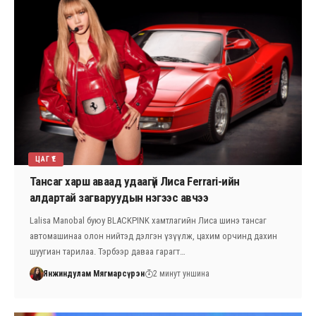
ЦАГ ҮЕ
Тансаг харш аваад удаагүй Лиса Ferrari-ийн
алдартай загваруудын нэгээс авчээ
Lalisa Manobal буюу BLACKPINK хамтлагийн Лиса шинэ тансаг
автомашинаа олон нийтэд дэлгэн үзүүлж, цахим орчинд дахин
шуугиан тарилаа. Тэрбээр даваа гарагт…
Янжиндулам Мягмарсүрэн
2 минут уншина