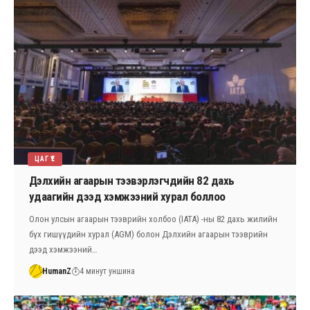
ЦАГ ҮЕ
Дэлхийн агаарын тээвэрлэгчдийн 82 дахь
удаагийн дээд хэмжээний хурал боллоо
Олон улсын агаарын тээврийн холбоо (IATA) -ны 82 дахь жилийн
бүх гишүүдийн хурал (AGM) болон Дэлхийн агаарын тээврийн
дээд хэмжээний…
HumanZ
4 минут уншина