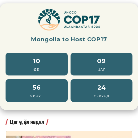
Mongolia to Host COP17
10
09
ӨДӨР
ЦАГ
56
22
МИНУТ
СЕКУНД
Цаг үе, үйл явдал