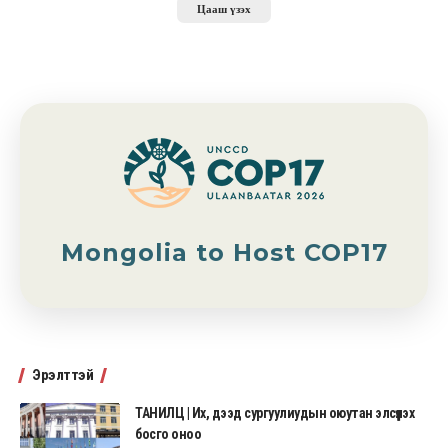
Цааш үзэх
Mongolia to Host COP17
Эрэлттэй
ТАНИЛЦ | Их, дээд сургуулиудын оюутан элсүүлэх
босго оноо