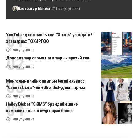
Үйлсдэлгэр Мөнхбат
1 минут уншина
YouTube-д өсвөр насныхны “Shorts” үзэх цагийг
хязгаарлах ТОХИРГОО
1 минут уншина
Долоодугаар сарын цаг агаарын ерөнхий төлөв
5 минут уншина
Монголын өвлийн олимпын багийн хувцас
“Cannes Lions”-ийн Shortlist-д шалгарчээ
2 минут уншина
Hailey Bieber “SKIMS” брэндийн шинэ
кампанит ажлын нүүр царай болов
1 минут уншина