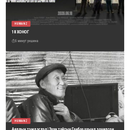
HUMANZ
18 ХОНОГ
5 минут уншина
HUMANZ
Аяллын тэмдэглэл | Зүүн тайгын Ганбаа ахынд зочилсон