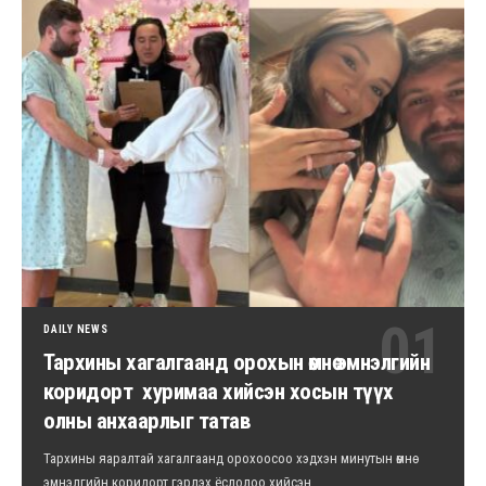
DAILY NEWS
Тархины хагалгаанд орохын өмнө эмнэлгийн
коридорт хуримаа хийсэн хосын түүх
олны анхаарлыг татав
Тархины яаралтай хагалгаанд орохоосоо хэдхэн минутын өмнө
эмнэлгийн коридорт гэрлэх ёслолоо хийсэн…