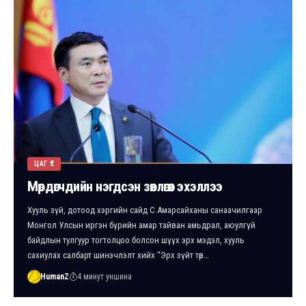
ЦАГ ҮЕ
Мөрдөгчдийн нэгдсэн зөвлөгөөн эхэллээ
Хууль зүй, дотоод хэргийн сайд С.Амарсайханы санаачилгаар
Монгол Улсын иргэн бүрийн амар тайван амьдрал, аюулгүй
байдлын тулгуур тогтолцоо болсон шүүх эрх мэдэл, хууль
сахиулах салбарт шинэчлэлт хийх “Эрх зүйт төр…
HumanZ
4 минут уншина