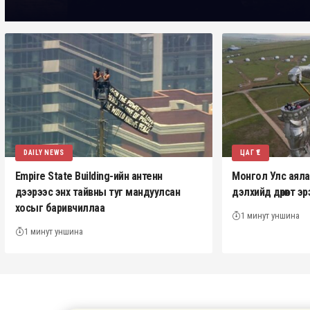
DAILY NEWS
ЦАГ ҮЕ
Empire State Building-ийн антенн
Монгол Улс аялал 
дээрээс энх тайвны туг мандуулсан
дэлхийд дөрөвт 
хосыг баривчиллаа
1 минут уншина
1 минут уншина