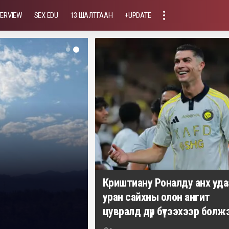
TERVIEW
SEX EDU
13 ШАЛТГААН
+UPDATE
болгон
Криштиану Роналду анх уда
уран сайхны олон ангит
га
цувралд дүр бүтээхээр болж
Үйлсдэлгэр Мөнхбат