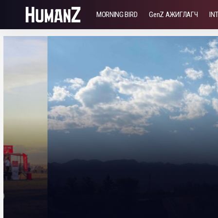
MORNING BIRD
GenZ АЖИГЛАГЧ
IN
GENZ АЖИГЛАГЧ
ТОМИЛОЛТ | Элсэн цөлийг мөнгө 
хувиргасан Ниншягийн туршла
Баасандэлгэр Мөнхбаяр
22 минут уншина