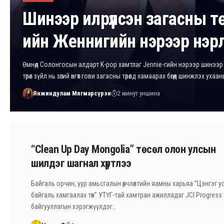
Шинээр илрүүлсэн загасны т
ийн Женнигийн нэрээр нэр
Өмнөд Солонгосын алдарт K-pop хамтлаг Jennie-гийн нэрээр шинээр 
төрөл зүйл нь зөгий өнгөт гови загасны төрөлд хамаарах бөгөөд шинжлэх уха
Янжиндулам Мягмарсүрэн
2 минут уншина
“Clean Up Day Mongolia” төсөл олон улсын
шилдэг шагнал хүртлээ
Байгаль орчин, уур амьсгалын өөрчлөлтийн яамны харьяа “Цэнгэг усн
байгаль хамгаалах төв” УТҮГ-тай хамтран ажилладаг JCI Progress
байгууллагын хэрэгжүүлдэг…