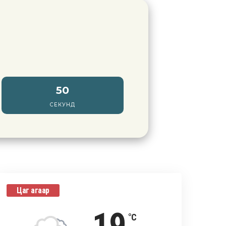
49
СЕКУНД
Цаг агаар
°C