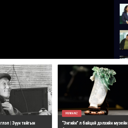
HUMANZ
лэл | Зүүн тайгын
“Энгийн” л байцай дэлхийн музейн