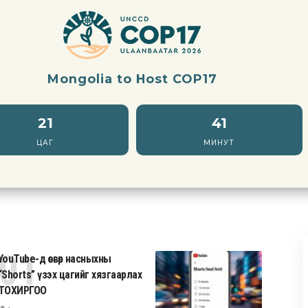
Mongolia to Host COP17
21
41
ЦАГ
МИНУТ
YouTube-д өсвөр насныхны
“Shorts” үзэх цагийг хязгаарлах
ТОХИРГОО