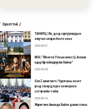
Эрэлттэй
ТАНИЛЦ | Их, дээд сургуулиудын
оюутан элсүүлэх босго оноо
2026-03-31
MGI | “Монгол Улсын мисс Ц.Аззаяа
өдөр бүр гайхшруулж байна”
2026-05-28
GenZ ажиглагч | Чуулганы нээлт
үзээд газар дээрээ солиорсон
сэтгүүлчийн тойм
2026-03-16
Жүжигчин Аманда Байнс дахин олны