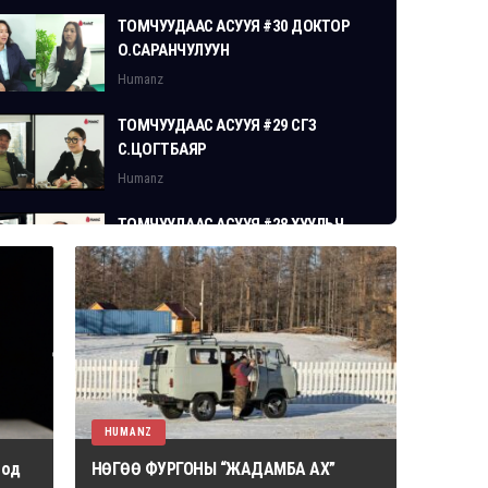
ТОМЧУУДААС АСУУЯ #30 ДОКТОР
О.САРАНЧУЛУУН
Humanz
ТОМЧУУДААС АСУУЯ #29 СГЗ
С.ЦОГТБАЯР
Humanz
ТОМЧУУДААС АСУУЯ #28 ХУУЛЬЧ
Г.ЭРДЭНЭБАТ
Humanz
HUMANZ
 од
НӨГӨӨ ФУРГОНЫ “ЖАДАМБА АХ”