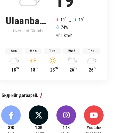
19
Ulaanbaatar
°
°
19
_
19
74%
Overcast Clouds
1 km/h
Sun
Mon
Tue
Wed
Thu
°C
°C
°C
°C
°C
18
18
23
26
26
Биднийг дагаарай.
87K
1.3K
1.1K
Youtube