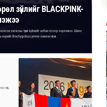
өрөл зүйлийг BLACKPINK-
лэжээ
нээсэн загасны төрөл зүйлийг албан ёсоор нэрлэжээ. Шинэ
аны нэрийг Brachygobius jennie хэмээн өгсөн…
ы нөөц,