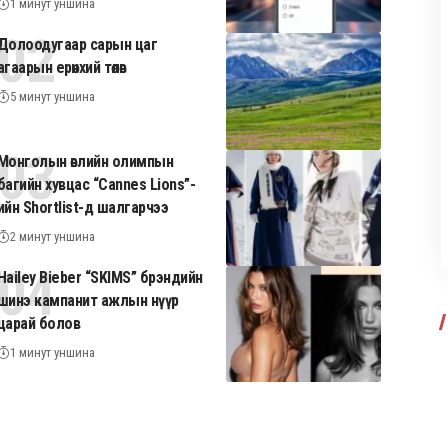
1 минут уншина
Долоодугаар сарын цаг
агаарын ерөнхий төлөв
5 минут уншина
Монголын өвлийн олимпын
багийн хувцас “Cannes Lions”-
ийн Shortlist-д шалгарчээ
2 минут уншина
Hailey Bieber “SKIMS” брэндийн
шинэ кампанит ажлын нүүр
царай болов
1 минут уншина