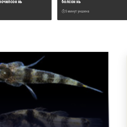
зочилсон нь
болсон нь
5 минут уншина