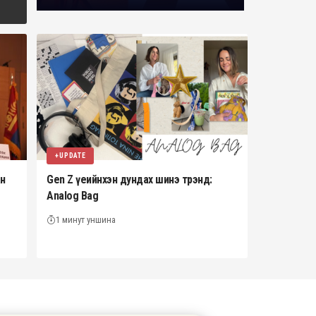
+UPDATE
ан
Gen Z үеийнхэн дундах шинэ трэнд:
Analog Bag
1 минут уншина