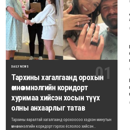
DAILY NEWS
Тархины хагалгаанд орохын
өмнө эмнэлгийн коридорт
хуримаа хийсэн хосын түүх
олны анхаарлыг татав
Тархины яаралтай хагалгаанд орохоосоо хэдхэн минутын
өмнө эмнэлгийн коридорт гэрлэх ёслолоо хийсэн…