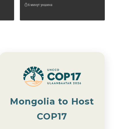
6 минут уншина
Mongolia to Host
COP17