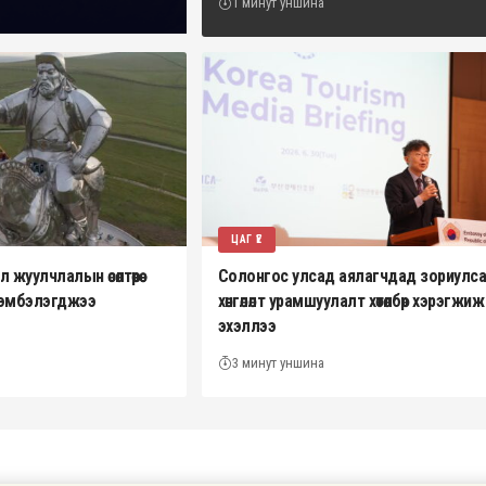
1 минут уншина
ЦАГ ҮЕ
жуулчлалын өсөлтөөрөө
Солонгос улсад аялагчдад зориулс
эрэмбэлэгджээ
хөнгөлөлт урамшуулалт хөтөлбөр хэрэгжиж
эхэллээ
3 минут уншина