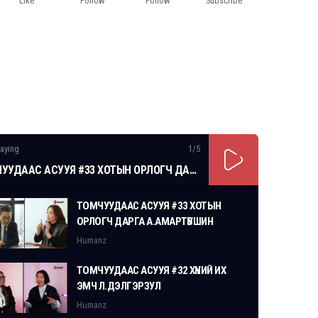
Like
Follow
Follow
Subscribe
aying
1
/5
ТОМЧУУДААС АСУУЯ #33 ХОТЫН ОРЛОГЧ ДАРГА А.АМАРТҮВШИН
ТОМЧУУДААС АСУУЯ #33 ХОТЫН
ОРЛОГЧ ДАРГА А.АМАРТҮВШИН
Humanz
ТОМЧУУДААС АСУУЯ #32 ХҮНИЙ ИХ
ЭМЧ Л.ДЭЛГЭРЗУЛ
Humanz