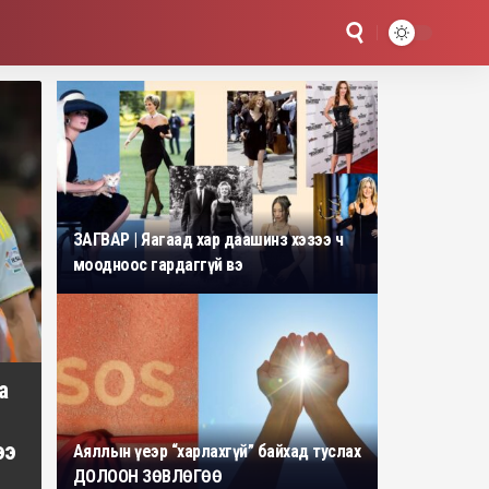
ЗАГВАР | Яагаад хар даашинз хэзээ ч
моодноос гардаггүй вэ
а
ээ
Аяллын үеэр “харлахгүй” байхад туслах
ДОЛООН ЗӨВЛӨГӨӨ