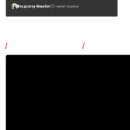
Үйлсдэлгэр Мөнхбат
1 минут уншина
Томчуудаас асууя нэвтрүүлэг