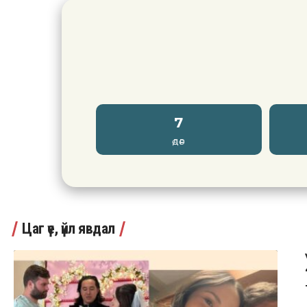
7
ӨДӨР
Цаг үе, үйл явдал