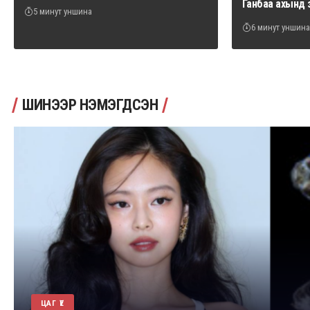
Ганбаа ахынд 
5 минут уншина
6 минут уншина
ШИНЭЭР НЭМЭГДСЭН
ЦАГ ҮЕ