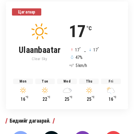
Цаг агаар
17
°C
Ulaanbaatar
°
°
17
_
17
47%
Clear Sky
5 km/h
Mon
Tue
Wed
Thu
Fri
°C
°C
°C
°C
°C
16
22
25
25
16
Биднийг дагаарай.