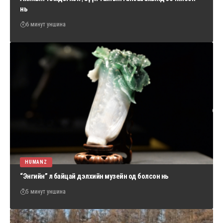
нь
6 минут уншина
HUMANZ
“Энгийн” л байцай дэлхийн музейн од болсон нь
5 минут уншина