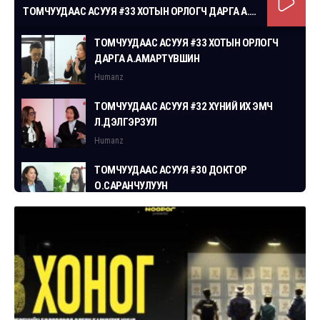
ТОМЧУУДААС АСУУЯ #33 ХОТЫН ОРЛОГЧ ДАРГА А.АМАРТҮВШИН
ТОМЧУУДААС АСУУЯ #33 ХОТЫН ОРЛОГЧ
ДАРГА А.АМАРТҮВШИН
Humanz
ТОМЧУУДААС АСУУЯ #32 ХҮНИЙ ИХ ЭМЧ
Л.ДЭЛГЭРЗУЛ
Humanz
ТОМЧУУДААС АСУУЯ #30 ДОКТОР
О.САРАНЧУЛУУН
Humanz
ТОМЧУУДААС АСУУЯ #29 СГЗ С.ЦОГТБАЯР
Humanz
ТОМЧУУДААС АСУУЯ #28 ХУУЛЬЧ
Г.ЭРДЭНЭБАТ
Humanz