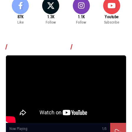
87K
1.3K
1.1K
Youtube
Like
Follow
Follow
Subscribe
Томчуудаас асууя нэвтрүүлэг
Now Playing
1
/5