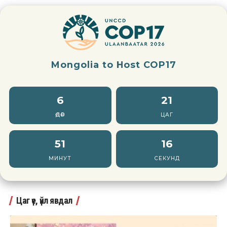
Mongolia to Host COP17
6
21
ӨДӨР
ЦАГ
51
14
МИНУТ
СЕКУНД
Цаг үе, үйл явдал