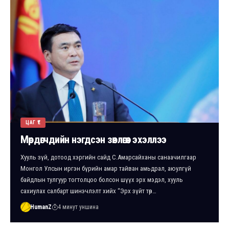
ЦАГ ҮЕ
Мөрдөгчдийн нэгдсэн зөвлөгөөн эхэллээ
Хууль зүй, дотоод хэргийн сайд С.Амарсайханы санаачилгаар
Монгол Улсын иргэн бүрийн амар тайван амьдрал, аюулгүй
байдлын тулгуур тогтолцоо болсон шүүх эрх мэдэл, хууль
сахиулах салбарт шинэчлэлт хийх “Эрх зүйт төр…
HumanZ
4 минут уншина