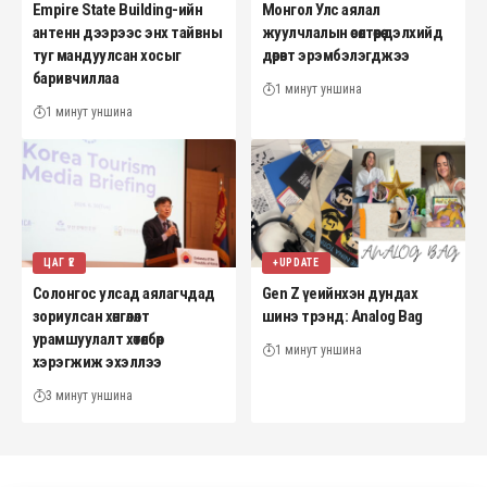
Empire State Building-ийн
Монгол Улс аялал
антенн дээрээс энх тайвны
жуулчлалын өсөлтөөрөө дэлхийд
туг мандуулсан хосыг
дөрөвт эрэмбэлэгджээ
баривчиллаа
1 минут уншина
1 минут уншина
ЦАГ ҮЕ
+UPDATE
Солонгос улсад аялагчдад
Gen Z үеийнхэн дундах
зориулсан хөнгөлөлт
шинэ трэнд: Analog Bag
урамшуулалт хөтөлбөр
1 минут уншина
хэрэгжиж эхэллээ
3 минут уншина