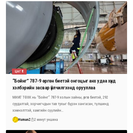
ЦАГ ҮЕ
“Бойнг” 787-9 өргөн биетэй онгоцыг анх удаа хүнд
хэлбэрийн засвар үйлчилгээнд орууллаа
МИАТ ТӨХК нь “Бойнг” 787-9 холын зайны, өргөн биетэй, 292
суудалтай, зорчигчдын тав тухыг бүрэн хангасан, түлшинд
хэмнэлттэй, хамгийн сүүлийн…
HumanZ
2 минут уншина