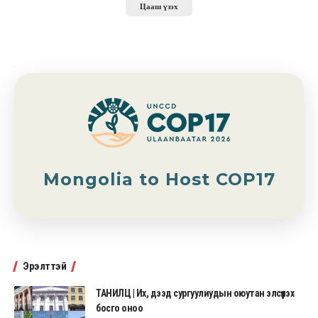
Цааш үзэх
Mongolia to Host COP17
Эрэлттэй
ТАНИЛЦ | Их, дээд сургуулиудын оюутан элсүүлэх
босго оноо