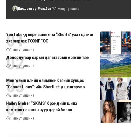
Үйлсдэлгэр Мөнхбат
1 минут уншина
YouTube-д өсвөр насныхны “Shorts” үзэх цагийг
хязгаарлах ТОХИРГОО
1 минут уншина
Долоодугаар сарын цаг агаарын ерөнхий төлөв
5 минут уншина
Монголын өвлийн олимпын багийн хувцас
“Cannes Lions”-ийн Shortlist-д шалгарчээ
2 минут уншина
Hailey Bieber “SKIMS” брэндийн шинэ
кампанит ажлын нүүр царай болов
1 минут уншина