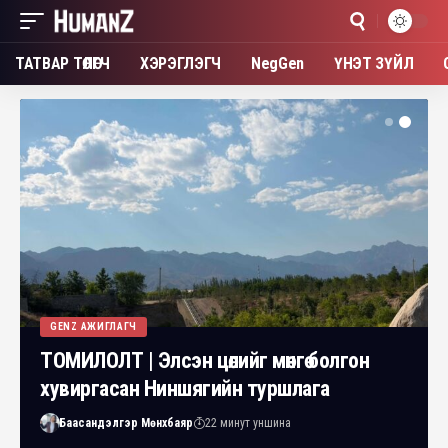
ТАТВАР ТӨЛӨГЧ
ХЭРЭГЛЭГЧ
NegGen
ҮНЭТ ЗҮЙЛ
GENZ АЖИГЛАГЧ
ТОМИЛОЛТ | Элсэн цөлийг мөнгө болгон
хувиргасан Ниншягийн туршлага
Баасандэлгэр Мөнхбаяр
22 минут уншина