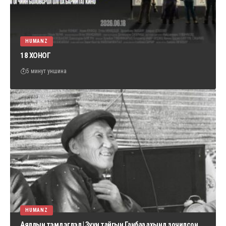
HUMANZ
18 ХОНОГ
5 минут уншина
HUMANZ
Аяллын тэмдэглэл | Зүүн тайгын Ганбаа ахынд зочилсон