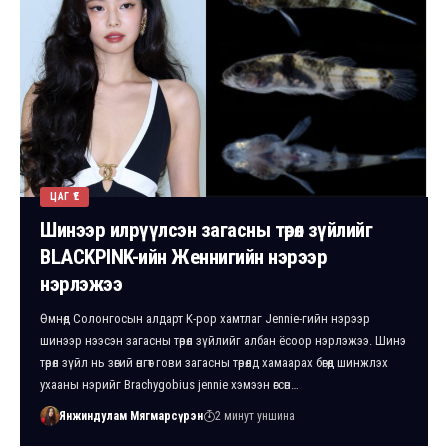
ЦАГ ҮЕ
Шинээр илрүүлсэн загасны төрөл зүйлийг
BLACKPINK-ийн Женнигийн нэрээр
нэрлэжээ
Өмнөд Солонгосын алдарт K-pop хамтлаг Jennie-гийн нэрээр
шинээр нээсэн загасны төрөл зүйлийг албан ёсоор нэрлэжээ. Шинэ
төрөл зүйл нь зөгий өнгөт гови загасны төрөлд хамаарах бөгөөд шинжлэх
ухааны нэрийг Brachygobius jennie хэмээн өгсөн…
Янжиндулам Мягмарсүрэн
2 минут уншина