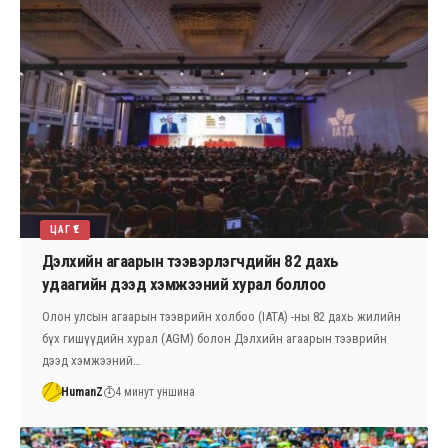
ЦАГ ҮЕ
Дэлхийн агаарын тээвэрлэгчдийн 82 дахь
удаагийн дээд хэмжээний хурал боллоо
Олон улсын агаарын тээврийн холбоо (IATA) -ны 82 дахь жилийн
бүх гишүүдийн хурал (AGM) болон Дэлхийн агаарын тээврийн
дээд хэмжээний…
HumanZ
4 минут уншина