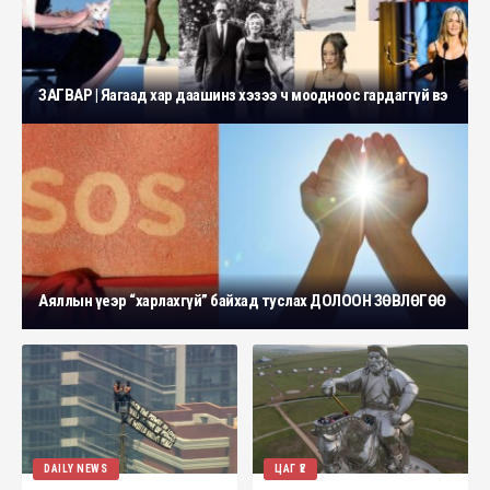
ЗАГВАР | Яагаад хар даашинз хэзээ ч моодноос гардаггүй вэ
Аяллын үеэр “харлахгүй” байхад туслах ДОЛООН ЗӨВЛӨГӨӨ
DAILY NEWS
ЦАГ ҮЕ