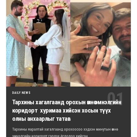
DAILY NEWS
Тархины хагалгаанд орохын өмнө эмнэлгийн
коридорт хуримаа хийсэн хосын түүх
олны анхаарлыг татав
Тархины яаралтай хагалгаанд орохоосоо хэдхэн минутын өмнө
эмнэлгийн коридорт гэрлэх ёслолоо хийсэн…