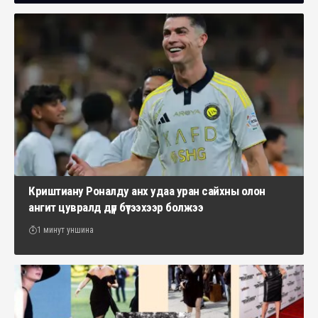
Криштиану Роналду анх удаа уран сайхны олон
ангит цувралд дүр бүтээхээр болжээ
1 минут уншина