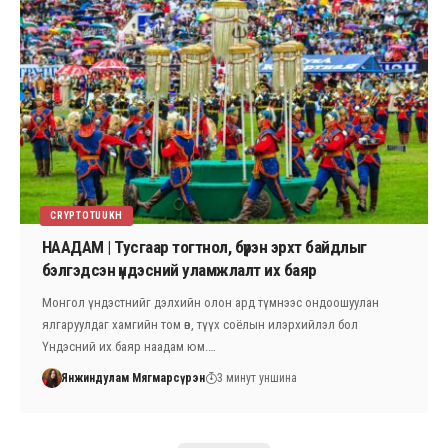
CRYPTOTUUKH
НААДАМ | Тусгаар тогтнол, бүрэн эрхт байдлыг
бэлгэдсэн үндэсний уламжлалт их баяр
Монгол үндэстнийг дэлхийн олон ард түмнээс ондоошуулан
ялгаруулдаг хамгийн том өв, түүх соёлын илэрхийлэл бол
Үндэсний их баяр наадам юм.…
Янжиндулам Мягмарсүрэн
3 минут уншина