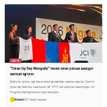
ЦАГ ҮЕ
“Clean Up Day Mongolia” төсөл олон улсын шилдэг
шагнал хүртлээ
Байгаль орчин, уур амьсгалын өөрчлөлтийн яамны харьяа “Цэнгэг
усны нөөц, байгаль хамгаалах төв” УТҮГ-тай хамтран ажилладаг JCI
Progress байгууллагын хэрэгжүүлдэг…
HumanZ
1 минут уншина