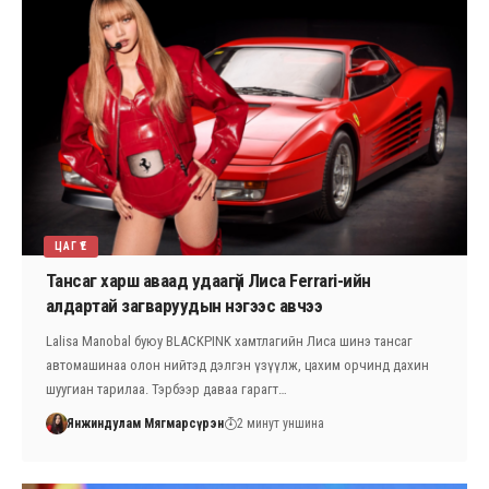
ЦАГ ҮЕ
Тансаг харш аваад удаагүй Лиса Ferrari-ийн
алдартай загваруудын нэгээс авчээ
Lalisa Manobal буюу BLACKPINK хамтлагийн Лиса шинэ тансаг
автомашинаа олон нийтэд дэлгэн үзүүлж, цахим орчинд дахин
шуугиан тарилаа. Тэрбээр даваа гарагт…
Янжиндулам Мягмарсүрэн
2 минут уншина