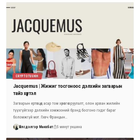
CRYPTOTUUKH
Jacquemus | Жижиг тосгоноос дэлхийн загварын
тайз хүртэл
Загварын ертөнцөд асар том хөрөнгө оруулалт, олон арван жилийн
түүхгүйгээр дэлхийн хэмжээний брэнд босгоно гэдэг бараг
боломжгүй мэт. Гэвч Францын…
Үйлсдэлгэр Мөнхбат
5 минут уншина