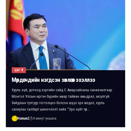
ЦАГ ҮЕ
Мөрдөгчдийн нэгдсэн зөвлөгөөн эхэллээ
Хууль зүй, дотоод хэргийн сайд С.Амарсайханы санаачилгаар
Монгол Улсын иргэн бүрийн амар тайван амьдрал, аюулгүй
байдлын тулгуур тогтолцоо болсон шүүх эрх мэдэл, хууль
сахиулах салбарт шинэчлэлт хийх “Эрх зүйт төр…
HumanZ
4 минут уншина