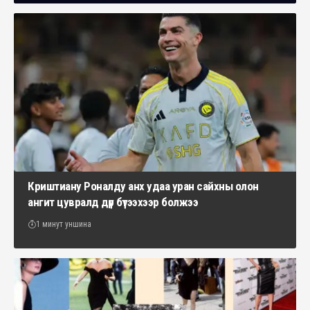
Криштиану Роналду анх удаа уран сайхны олон
ангит цувралд дүр бүтээхээр болжээ
1 минут уншина