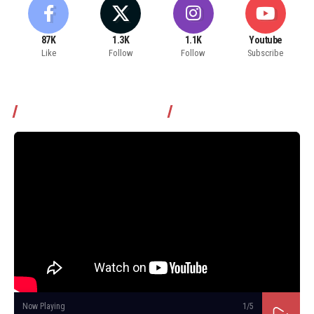
87K
1.3K
1.1K
Youtube
Like
Follow
Follow
Subscribe
Томчуудаас асууя нэвтрүүлэг
Now Playing
1
/5