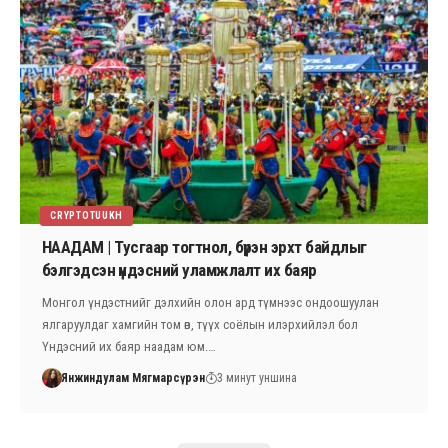
CRYPTOTUUKH
НААДАМ | Тусгаар тогтнол, бүрэн эрхт байдлыг
бэлгэдсэн үндэсний уламжлалт их баяр
Монгол үндэстнийг дэлхийн олон ард түмнээс ондоошуулан
ялгаруулдаг хамгийн том өв, түүх соёлын илэрхийлэл бол
Үндэсний их баяр наадам юм.…
Янжиндулам Мягмарсүрэн
3 минут уншина