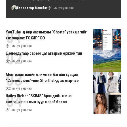
Үйлсдэлгэр Мөнхбат
1 минут уншина
YouTube-д өсвөр насныхны “Shorts” үзэх цагийг
хязгаарлах ТОХИРГОО
1 минут уншина
Долоодугаар сарын цаг агаарын ерөнхий төлөв
5 минут уншина
Монголын өвлийн олимпын багийн хувцас
“Cannes Lions”-ийн Shortlist-д шалгарчээ
2 минут уншина
Hailey Bieber “SKIMS” брэндийн шинэ
кампанит ажлын нүүр царай болов
1 минут уншина