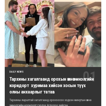
DAILY NEWS
Тархины хагалгаанд орохын өмнө эмнэлгийн
коридорт хуримаа хийсэн хосын түүх
олны анхаарлыг татав
Тархины яаралтай хагалгаанд орохоосоо хэдхэн минутын өмнө
эмнэлгийн коридорт гэрлэх ёслолоо хийсэн…