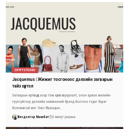
CRYPTOTUUKH
Jacquemus | Жижиг тосгоноос дэлхийн загварын
тайз хүртэл
Загварын ертөнцөд асар том хөрөнгө оруулалт, олон арван жилийн
түүхгүйгээр дэлхийн хэмжээний брэнд босгоно гэдэг бараг
боломжгүй мэт. Гэвч Францын…
Үйлсдэлгэр Мөнхбат
5 минут уншина