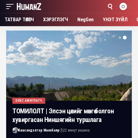
ТАТВАР ТӨЛӨГЧ
ХЭРЭГЛЭГЧ
NegGen
ҮНЭТ ЗҮЙЛ
GENZ АЖИГЛАГЧ
ТОМИЛОЛТ | Элсэн цөлийг мөнгө болгон
хувиргасан Ниншягийн туршлага
Баасандэлгэр Мөнхбаяр
22 минут уншина