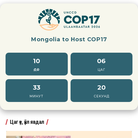
Mongolia to Host COP17
10
06
ӨДӨР
ЦАГ
33
19
МИНУТ
СЕКУНД
Цаг үе, үйл явдал