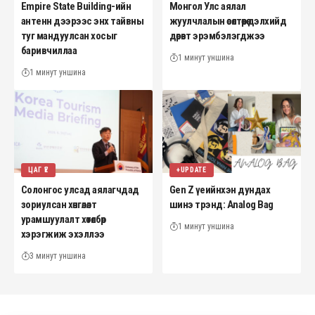
Empire State Building-ийн
Монгол Улс аялал
антенн дээрээс энх тайвны
жуулчлалын өсөлтөөрөө дэлхийд
туг мандуулсан хосыг
дөрөвт эрэмбэлэгджээ
баривчиллаа
1 минут уншина
1 минут уншина
ЦАГ ҮЕ
+UPDATE
Солонгос улсад аялагчдад
Gen Z үеийнхэн дундах
зориулсан хөнгөлөлт
шинэ трэнд: Analog Bag
урамшуулалт хөтөлбөр
1 минут уншина
хэрэгжиж эхэллээ
3 минут уншина