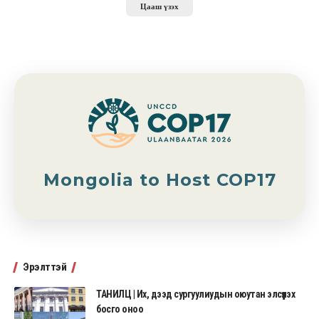
Цааш үзэх
Mongolia to Host COP17
Эрэлттэй
ТАНИЛЦ | Их, дээд сургуулиудын оюутан элсүүлэх
босго оноо