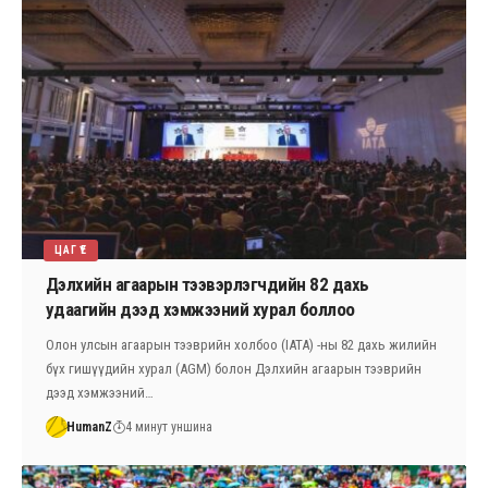
ЦАГ ҮЕ
Дэлхийн агаарын тээвэрлэгчдийн 82 дахь
удаагийн дээд хэмжээний хурал боллоо
Олон улсын агаарын тээврийн холбоо (IATA) -ны 82 дахь жилийн
бүх гишүүдийн хурал (AGM) болон Дэлхийн агаарын тээврийн
дээд хэмжээний…
HumanZ
4 минут уншина