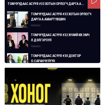
ТОМЧУУДААС АСУУЯ #33 ХОТЫН ОРЛОГЧ ДАРГА А.АМАРТҮВШИН
ТОМЧУУДААС АСУУЯ #33 ХОТЫН ОРЛОГЧ
ДАРГА А.АМАРТҮВШИН
Humanz
ТОМЧУУДААС АСУУЯ #32 ХҮНИЙ ИХ ЭМЧ
Л.ДЭЛГЭРЗУЛ
Humanz
ТОМЧУУДААС АСУУЯ #30 ДОКТОР
О.САРАНЧУЛУУН
Humanz
ТОМЧУУДААС АСУУЯ #29 СГЗ С.ЦОГТБАЯР
Humanz
ТОМЧУУДААС АСУУЯ #28 ХУУЛЬЧ
Г.ЭРДЭНЭБАТ
Humanz