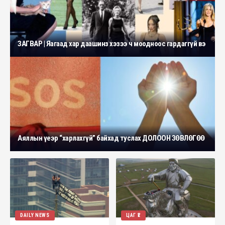
ЗАГВАР | Яагаад хар даашинз хэзээ ч моодноос гардаггүй вэ
Аяллын үеэр “харлахгүй” байхад туслах ДОЛООН ЗӨВЛӨГӨӨ
DAILY NEWS
ЦАГ ҮЕ