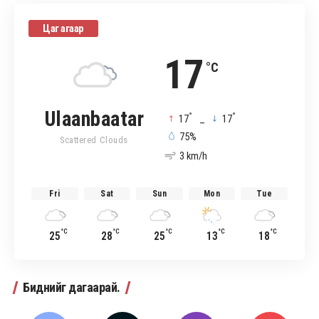
Цаг агаар
17
°C
Ulaanbaatar
°
°
17
_
17
75%
Scattered Clouds
3 km/h
Fri
Sat
Sun
Mon
Tue
°C
°C
°C
°C
°C
25
28
25
13
18
Биднийг дагаарай.