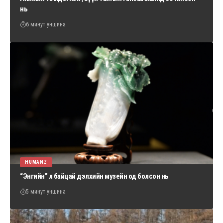
нь
6 минут уншина
HUMANZ
“Энгийн” л байцай дэлхийн музейн од болсон нь
5 минут уншина