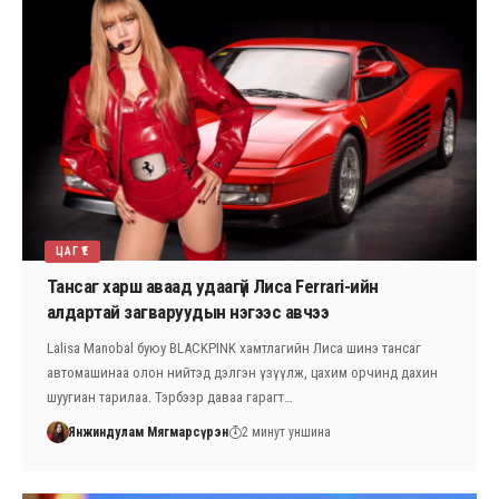
ЦАГ ҮЕ
Тансаг харш аваад удаагүй Лиса Ferrari-ийн
алдартай загваруудын нэгээс авчээ
Lalisa Manobal буюу BLACKPINK хамтлагийн Лиса шинэ тансаг
автомашинаа олон нийтэд дэлгэн үзүүлж, цахим орчинд дахин
шуугиан тарилаа. Тэрбээр даваа гарагт…
Янжиндулам Мягмарсүрэн
2 минут уншина