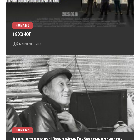
HUMANZ
18 ХОНОГ
5 минут уншина
HUMANZ
Аяллын тэмдэглэл | Зүүн тайгын Ганбаа ахынд зочилсон