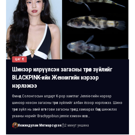
ЦАГ ҮЕ
Шинээр илрүүлсэн загасны төрөл зүйлийг
BLACKPINK-ийн Женнигийн нэрээр
нэрлэжээ
Өмнөд Солонгосын алдарт K-pop хамтлаг Jennie-гийн нэрээр
шинээр нээсэн загасны төрөл зүйлийг албан ёсоор нэрлэжээ. Шинэ
төрөл зүйл нь зөгий өнгөт гови загасны төрөлд хамаарах бөгөөд шинжлэх
ухааны нэрийг Brachygobius jennie хэмээн өгсөн…
Янжиндулам Мягмарсүрэн
2 минут уншина