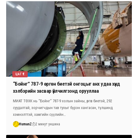
ЦАГ ҮЕ
“Бойнг” 787-9 өргөн биетэй онгоцыг анх удаа хүнд
хэлбэрийн засвар үйлчилгээнд орууллаа
МИАТ ТӨХК нь “Бойнг” 787-9 холын зайны, өргөн биетэй, 292
суудалтай, зорчигчдын тав тухыг бүрэн хангасан, түлшинд
хэмнэлттэй, хамгийн сүүлийн…
HumanZ
2 минут уншина