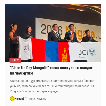
ЦАГ ҮЕ
“Clean Up Day Mongolia” төсөл олон улсын шилдэг
шагнал хүртлээ
Байгаль орчин, уур амьсгалын өөрчлөлтийн яамны харьяа “Цэнгэг
усны нөөц, байгаль хамгаалах төв” УТҮГ-тай хамтран ажилладаг JCI
Progress байгууллагын хэрэгжүүлдэг…
HumanZ
1 минут уншина