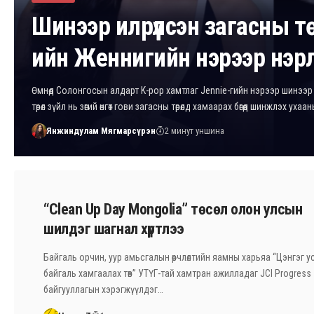
Шинээр илрүүлсэн загасны т
ийн Женнигийн нэрээр нэр
Өмнөд Солонгосын алдарт K-pop хамтлаг Jennie-гийн нэрээр шинээр 
төрөл зүйл нь зөгий өнгөт гови загасны төрөлд хамаарах бөгөөд шинжлэх уха
Янжиндулам Мягмарсүрэн
2 минут уншина
“Clean Up Day Mongolia” төсөл олон улсын
шилдэг шагнал хүртлээ
Байгаль орчин, уур амьсгалын өөрчлөлтийн яамны харьяа “Цэнгэг усн
байгаль хамгаалах төв” УТҮГ-тай хамтран ажилладаг JCI Progress
байгууллагын хэрэгжүүлдэг…