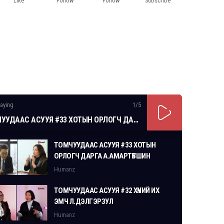
Like
Follow
Follow
Subscribe
aying
1
/5
ТОМЧУУДААС АСУУЯ #33 ХОТЫН ОРЛОГЧ ДАРГА А.АМАРТҮВШИН
ТОМЧУУДААС АСУУЯ #33 ХОТЫН
ОРЛОГЧ ДАРГА А.АМАРТҮВШИН
Humanz
ТОМЧУУДААС АСУУЯ #32 ХҮНИЙ ИХ
ЭМЧ Л.ДЭЛГЭРЗУЛ
Humanz