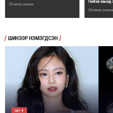
Ганбаа ахынд 
5 минут уншина
6 минут уншина
ШИНЭЭР НЭМЭГДСЭН
ЦАГ ҮЕ