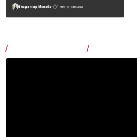
Үйлсдэлгэр Мөнхбат
1 минут уншина
Томчуудаас асууя нэвтрүүлэг