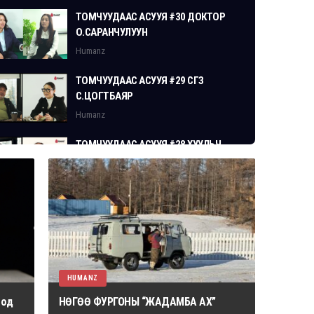
ТОМЧУУДААС АСУУЯ #30 ДОКТОР
О.САРАНЧУЛУУН
Humanz
ТОМЧУУДААС АСУУЯ #29 СГЗ
С.ЦОГТБАЯР
Humanz
ТОМЧУУДААС АСУУЯ #28 ХУУЛЬЧ
Г.ЭРДЭНЭБАТ
Humanz
HUMANZ
 од
НӨГӨӨ ФУРГОНЫ “ЖАДАМБА АХ”