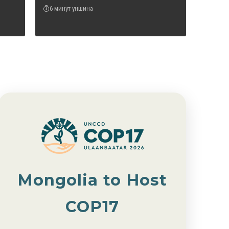
6 минут уншина
Mongolia to Host
COP17