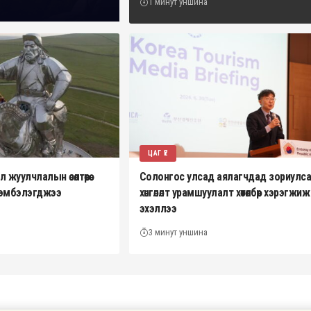
1 минут уншина
ЦАГ ҮЕ
жуулчлалын өсөлтөөрөө
Солонгос улсад аялагчдад зориулс
эрэмбэлэгджээ
хөнгөлөлт урамшуулалт хөтөлбөр хэрэгжиж
эхэллээ
3 минут уншина