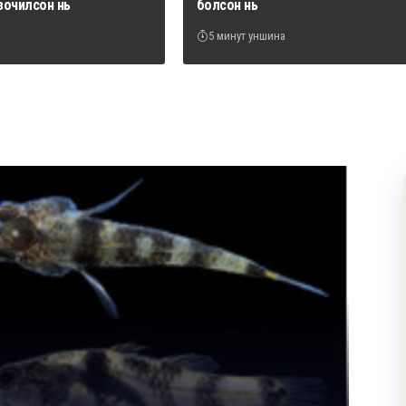
зочилсон нь
болсон нь
5 минут уншина