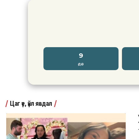
9
ӨДӨР
Цаг үе, үйл явдал