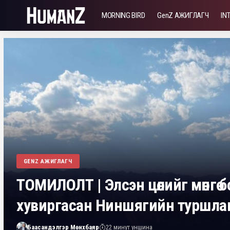
MORNING BIRD
GenZ АЖИГЛАГЧ
IN
GENZ АЖИГЛАГЧ
ТОМИЛОЛТ | Элсэн цөлийг мөнгө 
хувиргасан Ниншягийн туршла
Баасандэлгэр Мөнхбаяр
22 минут уншина