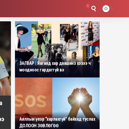
1
ЗАГВАР | Яагаад хар даашинз хэзээ ч
моодноос гардаггүй вэ
а
ээ
Аяллын үеэр “харлахгүй” байхад туслах
ДОЛООН ЗӨВЛӨГӨӨ