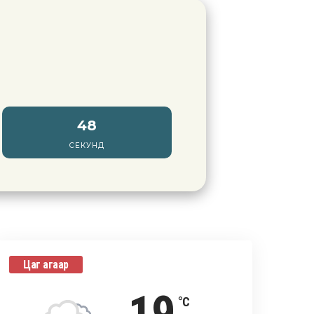
47
СЕКУНД
Цаг агаар
°C