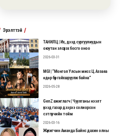
Эрэлттэй
ТАНИЛЦ | Их, дээд сургуулиудын
оюутан элсүүлэх босго оноо
2026-03-31
MGI | “Монгол Улсын мисс Ц.Аззаяа
өдөр бүр гайхшруулж байна”
2026-05-28
GenZ ажиглагч | Чуулганы нээлт
үзээд газар дээрээ солиорсон
сэтгүүлчийн тойм
2026-03-16
Жүжигчин Аманда Байнс дахин олны