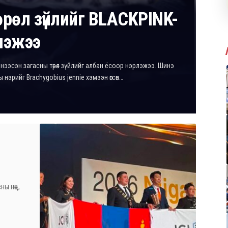
өрөл зүйлийг BLACKPINK-
лэжээ
нээсэн загасны төрөл зүйлийг албан ёсоор нэрлэжээ. Шинэ
аны нэрийг Brachygobius jennie хэмээн өгсөн…
ы нөөц,