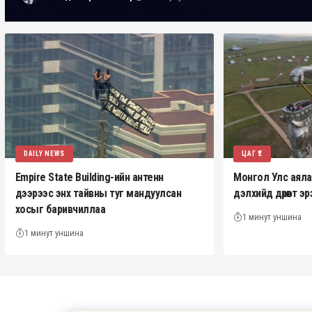
DAILY NEWS
ЦАГ ҮЕ
Empire State Building-ийн антенн
Монгол Улс аялал 
дээрээс энх тайвны туг мандуулсан
дэлхийд дөрөвт 
хосыг баривчиллаа
1 минут уншина
1 минут уншина