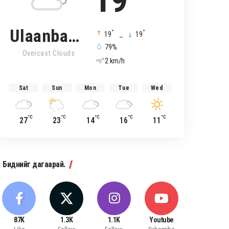
19
Ulaanbaatar
°
°
19
_
19
79%
Overcast Clouds
2 km/h
Sat
Sun
Mon
Tue
Wed
°C
°C
°C
°C
°C
27
23
14
16
11
Биднийг дагаарай.
87K
1.3K
1.1K
Youtube