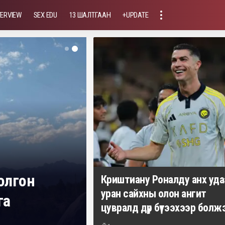
TERVIEW
SEX EDU
13 ШАЛТГААН
+UPDATE
болгон
Криштиану Роналду анх уда
уран сайхны олон ангит
га
цувралд дүр бүтээхээр болж
Үйлсдэлгэр Мөнхбат