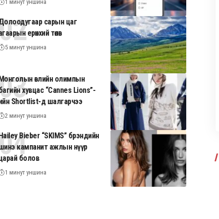
1 минут уншина
Долоодугаар сарын цаг
агаарын ерөнхий төлөв
5 минут уншина
Монголын өвлийн олимпын
багийн хувцас “Cannes Lions”-
ийн Shortlist-д шалгарчээ
2 минут уншина
Hailey Bieber “SKIMS” брэндийн
шинэ кампанит ажлын нүүр
царай болов
1 минут уншина