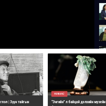
HUMANZ
лэл | Зүүн тайгын
“Энгийн” л байцай дэлхийн музейн