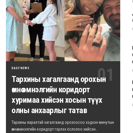
DAILY NEWS
Тархины хагалгаанд орохын
өмнө эмнэлгийн коридорт
хуримаа хийсэн хосын түүх
олны анхаарлыг татав
Тархины яаралтай хагалгаанд орохоосоо хэдхэн минутын
өмнө эмнэлгийн коридорт гэрлэх ёслолоо хийсэн…