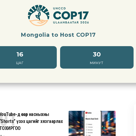
Mongolia to Host COP17
16
30
ЦАГ
МИНУТ
YouTube-д өсвөр насныхны
“Shorts” үзэх цагийг хязгаарлах
ТОХИРГОО