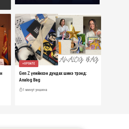
+UPDATE
ан
Gen Z үеийнхэн дундах шинэ трэнд:
Analog Bag
1 минут уншина