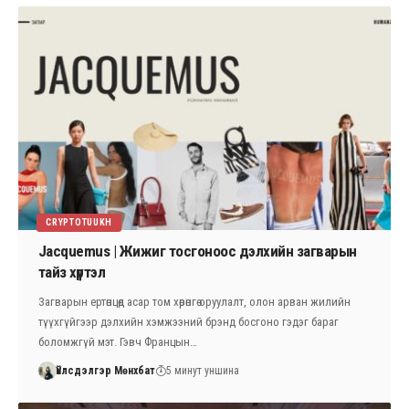
CRYPTOTUUKH
Jacquemus | Жижиг тосгоноос дэлхийн загварын
тайз хүртэл
Загварын ертөнцөд асар том хөрөнгө оруулалт, олон арван жилийн
түүхгүйгээр дэлхийн хэмжээний брэнд босгоно гэдэг бараг
боломжгүй мэт. Гэвч Францын…
Үйлсдэлгэр Мөнхбат
5 минут уншина