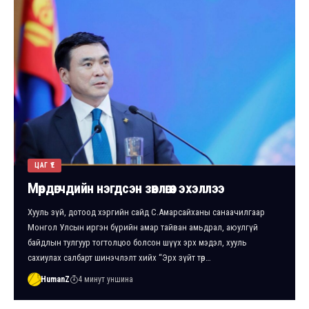
ЦАГ ҮЕ
Мөрдөгчдийн нэгдсэн зөвлөгөөн эхэллээ
Хууль зүй, дотоод хэргийн сайд С.Амарсайханы санаачилгаар
Монгол Улсын иргэн бүрийн амар тайван амьдрал, аюулгүй
байдлын тулгуур тогтолцоо болсон шүүх эрх мэдэл, хууль
сахиулах салбарт шинэчлэлт хийх “Эрх зүйт төр…
HumanZ
4 минут уншина