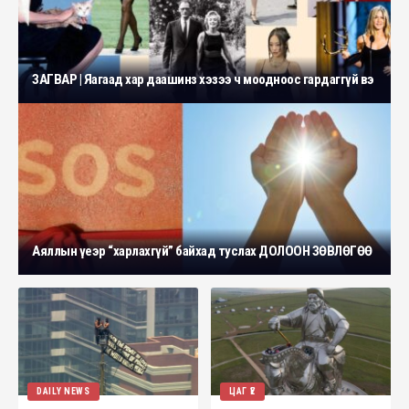
ЗАГВАР | Яагаад хар даашинз хэзээ ч моодноос гардаггүй вэ
Аяллын үеэр “харлахгүй” байхад туслах ДОЛООН ЗӨВЛӨГӨӨ
DAILY NEWS
ЦАГ ҮЕ