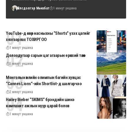
Үйлсдэлгэр Мөнхбат
1 минут уншина
YouTube-д өсвөр насныхны “Shorts” үзэх цагийг
хязгаарлах ТОХИРГОО
1 минут уншина
Долоодугаар сарын цаг агаарын ерөнхий төлөв
5 минут уншина
Монголын өвлийн олимпын багийн хувцас
“Cannes Lions”-ийн Shortlist-д шалгарчээ
2 минут уншина
Hailey Bieber “SKIMS” брэндийн шинэ
кампанит ажлын нүүр царай болов
1 минут уншина