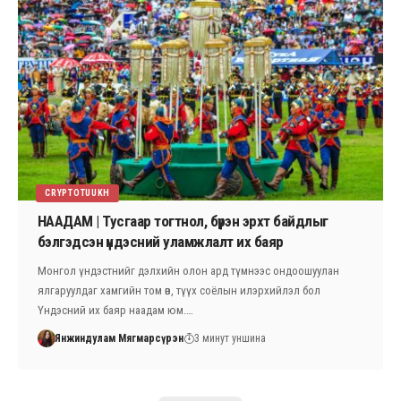
CRYPTOTUUKH
НААДАМ | Тусгаар тогтнол, бүрэн эрхт байдлыг
бэлгэдсэн үндэсний уламжлалт их баяр
Монгол үндэстнийг дэлхийн олон ард түмнээс ондоошуулан
ялгаруулдаг хамгийн том өв, түүх соёлын илэрхийлэл бол
Үндэсний их баяр наадам юм.…
Янжиндулам Мягмарсүрэн
3 минут уншина