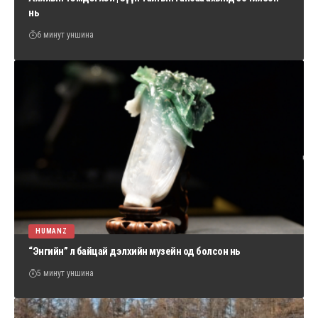
нь
6 минут уншина
HUMANZ
“Энгийн” л байцай дэлхийн музейн од болсон нь
5 минут уншина