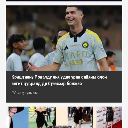
Криштиану Роналду анх удаа уран сайхны олон
ангит цувралд дүр бүтээхээр болжээ
1 минут уншина