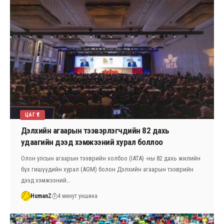
ЦАГ ҮЕ
Дэлхийн агаарын тээвэрлэгчдийн 82 дахь
удаагийн дээд хэмжээний хурал боллоо
Олон улсын агаарын тээврийн холбоо (IATA) -ны 82 дахь жилийн
бүх гишүүдийн хурал (AGM) болон Дэлхийн агаарын тээврийн
дээд хэмжээний…
HumanZ
4 минут уншина