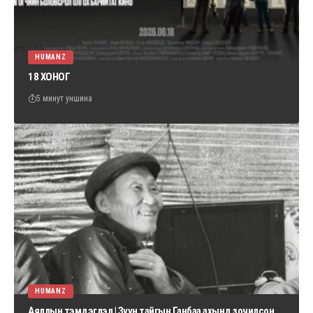
HUMANZ
18 ХОНОГ
5 минут уншина
HUMANZ
Аяллын тэмдэглэл | Зүүн тайгын Ганбаа ахынд зочилсон