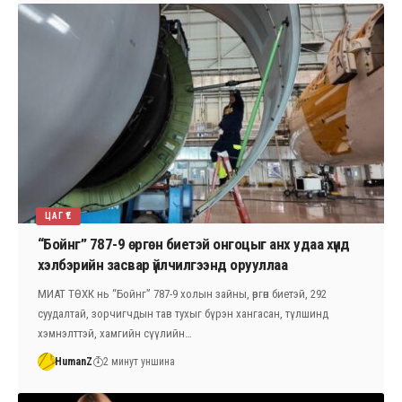
ЦАГ ҮЕ
“Бойнг” 787-9 өргөн биетэй онгоцыг анх удаа хүнд
хэлбэрийн засвар үйлчилгээнд орууллаа
МИАТ ТӨХК нь “Бойнг” 787-9 холын зайны, өргөн биетэй, 292
суудалтай, зорчигчдын тав тухыг бүрэн хангасан, түлшинд
хэмнэлттэй, хамгийн сүүлийн…
HumanZ
2 минут уншина