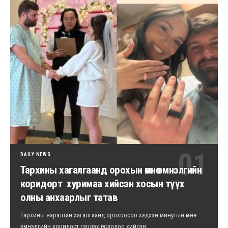
DAILY NEWS
Тархины хагалгаанд орохын өмнө эмнэлгийн
коридорт хуримаа хийсэн хосын түүх
олны анхаарлыг татав
Тархины яаралтай хагалгаанд орохоосоо хэдхэн минутын өмнө
эмнэлгийн коридорт гэрлэх ёслолоо хийсэн…