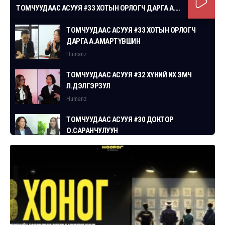
ТОМЧУУДААС АСУУЯ #33 ХОТЫН ОРЛОГЧ ДАРГА А.АМАРТҮВШИН
ТОМЧУУДААС АСУУЯ #33 ХОТЫН ОРЛОГЧ
ДАРГА А.АМАРТҮВШИН
Humanz
ТОМЧУУДААС АСУУЯ #32 ХҮНИЙ ИХ ЭМЧ
Л.ДЭЛГЭРЗУЛ
Humanz
ТОМЧУУДААС АСУУЯ #30 ДОКТОР
О.САРАНЧУЛУУН
Humanz
ТОМЧУУДААС АСУУЯ #29 СГЗ С.ЦОГТБАЯР
Humanz
ТОМЧУУДААС АСУУЯ #28 ХУУЛЬЧ
Г.ЭРДЭНЭБАТ
Humanz