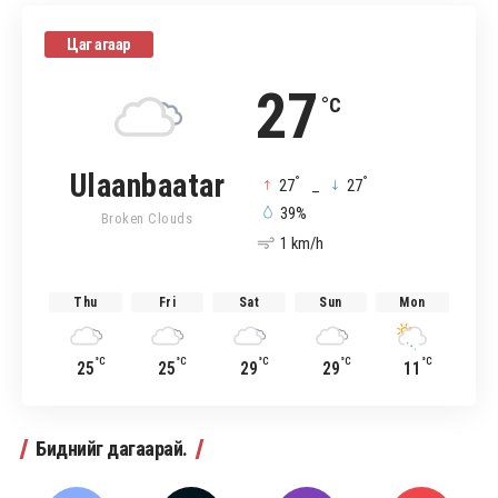
Цаг агаар
27
°C
Ulaanbaatar
°
°
27
_
27
39%
Broken Clouds
1 km/h
Thu
Fri
Sat
Sun
Mon
°C
°C
°C
°C
°C
25
25
29
29
11
Биднийг дагаарай.