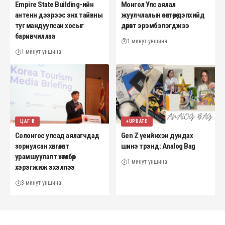
Empire State Building-ийн
Монгол Улс аялал
антенн дээрээс энх тайвны
жуулчлалын өсөлтөөрөө дэлхийд
туг мандуулсан хосыг
дөрөвт эрэмбэлэгджээ
баривчиллаа
1 минут уншина
1 минут уншина
ЦАГ ҮЕ
+UPDATE
Солонгос улсад аялагчдад
Gen Z үеийнхэн дундах
зориулсан хөнгөлөлт
шинэ трэнд: Analog Bag
урамшуулалт хөтөлбөр
1 минут уншина
хэрэгжиж эхэллээ
3 минут уншина