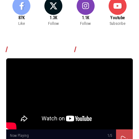
87K
1.3K
1.1K
Youtube
Like
Follow
Follow
Subscribe
Томчуудаас асууя нэвтрүүлэг
Now Playing
1
/5