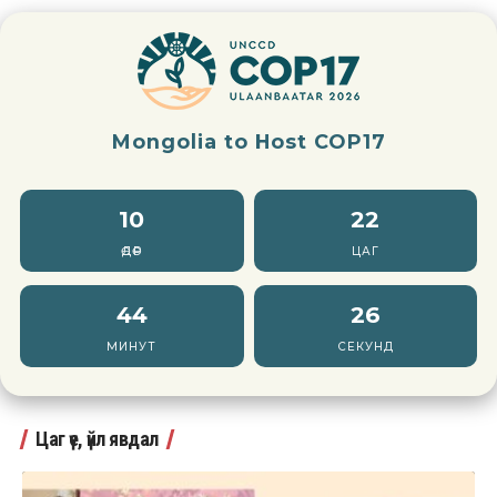
Mongolia to Host COP17
10
22
ӨДӨР
ЦАГ
44
24
МИНУТ
СЕКУНД
Цаг үе, үйл явдал