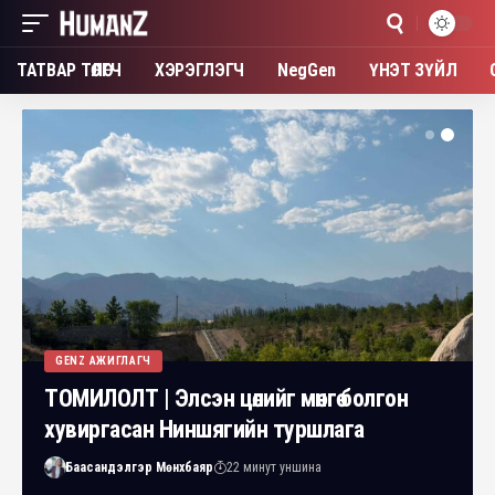
ТАТВАР ТӨЛӨГЧ
ХЭРЭГЛЭГЧ
NegGen
ҮНЭТ ЗҮЙЛ
GENZ АЖИГЛАГЧ
ТОМИЛОЛТ | Элсэн цөлийг мөнгө болгон
хувиргасан Ниншягийн туршлага
Баасандэлгэр Мөнхбаяр
22 минут уншина