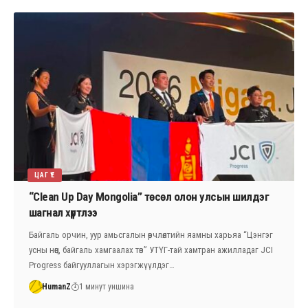
ЦАГ ҮЕ
“Clean Up Day Mongolia” төсөл олон улсын шилдэг
шагнал хүртлээ
Байгаль орчин, уур амьсгалын өөрчлөлтийн яамны харьяа “Цэнгэг
усны нөөц, байгаль хамгаалах төв” УТҮГ-тай хамтран ажилладаг JCI
Progress байгууллагын хэрэгжүүлдэг…
HumanZ
1 минут уншина