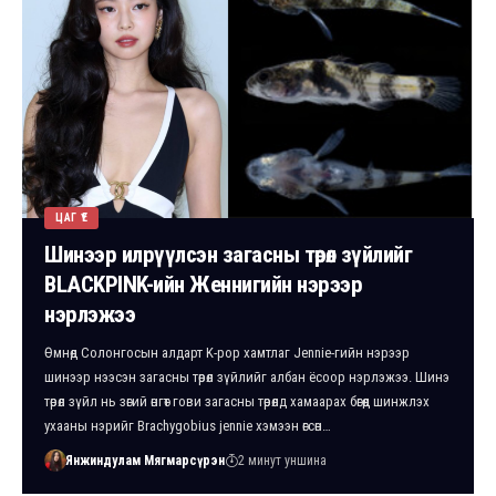
ЦАГ ҮЕ
Шинээр илрүүлсэн загасны төрөл зүйлийг
BLACKPINK-ийн Женнигийн нэрээр
нэрлэжээ
Өмнөд Солонгосын алдарт K-pop хамтлаг Jennie-гийн нэрээр
шинээр нээсэн загасны төрөл зүйлийг албан ёсоор нэрлэжээ. Шинэ
төрөл зүйл нь зөгий өнгөт гови загасны төрөлд хамаарах бөгөөд шинжлэх
ухааны нэрийг Brachygobius jennie хэмээн өгсөн…
Янжиндулам Мягмарсүрэн
2 минут уншина