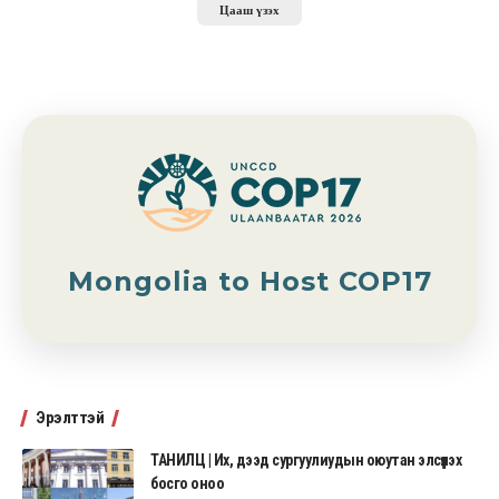
Цааш үзэх
Mongolia to Host COP17
Эрэлттэй
ТАНИЛЦ | Их, дээд сургуулиудын оюутан элсүүлэх
босго оноо