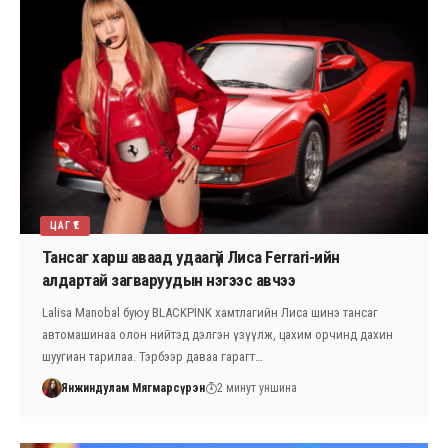
ЦАГ ҮЕ
Тансаг харш аваад удаагүй Лиса Ferrari-ийн
алдартай загваруудын нэгээс авчээ
Lalisa Manobal буюу BLACKPINK хамтлагийн Лиса шинэ тансаг
автомашинаа олон нийтэд дэлгэн үзүүлж, цахим орчинд дахин
шуугиан тарилаа. Тэрбээр даваа гарагт…
Янжиндулам Мягмарсүрэн
2 минут уншина