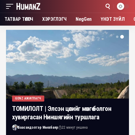
ТАТВАР ТӨЛӨГЧ
ХЭРЭГЛЭГЧ
NegGen
ҮНЭТ ЗҮЙЛ
GENZ АЖИГЛАГЧ
ТОМИЛОЛТ | Элсэн цөлийг мөнгө болгон
хувиргасан Ниншягийн туршлага
Баасандэлгэр Мөнхбаяр
22 минут уншина