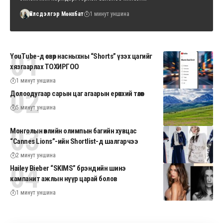
Үйлсдэлгэр Мөнхбат
1 минут уншина
YouTube-д өсвөр насныхны “Shorts” үзэх цагийг
хязгаарлах ТОХИРГОО
1 минут уншина
Долоодугаар сарын цаг агаарын ерөнхий төлөв
5 минут уншина
Монголын өвлийн олимпын багийн хувцас
“Cannes Lions”-ийн Shortlist-д шалгарчээ
2 минут уншина
Hailey Bieber “SKIMS” брэндийн шинэ
кампанит ажлын нүүр царай болов
1 минут уншина