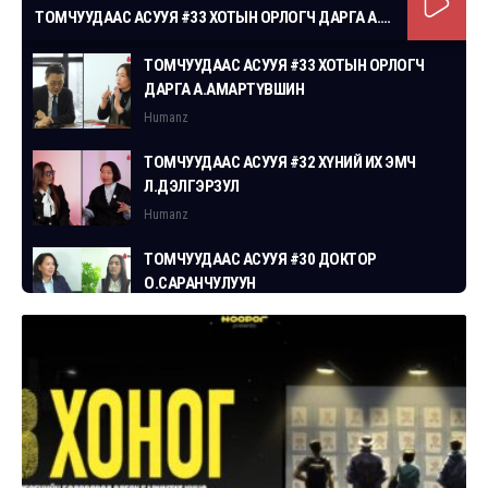
ТОМЧУУДААС АСУУЯ #33 ХОТЫН ОРЛОГЧ ДАРГА А.АМАРТҮВШИН
ТОМЧУУДААС АСУУЯ #33 ХОТЫН ОРЛОГЧ
ДАРГА А.АМАРТҮВШИН
Humanz
ТОМЧУУДААС АСУУЯ #32 ХҮНИЙ ИХ ЭМЧ
Л.ДЭЛГЭРЗУЛ
Humanz
ТОМЧУУДААС АСУУЯ #30 ДОКТОР
О.САРАНЧУЛУУН
Humanz
ТОМЧУУДААС АСУУЯ #29 СГЗ С.ЦОГТБАЯР
Humanz
ТОМЧУУДААС АСУУЯ #28 ХУУЛЬЧ
Г.ЭРДЭНЭБАТ
Humanz