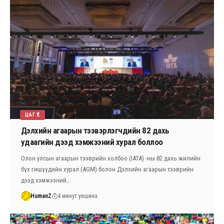
ЦАГ ҮЕ
Дэлхийн агаарын тээвэрлэгчдийн 82 дахь
удаагийн дээд хэмжээний хурал боллоо
Олон улсын агаарын тээврийн холбоо (IATA) -ны 82 дахь жилийн
бүх гишүүдийн хурал (AGM) болон Дэлхийн агаарын тээврийн
дээд хэмжээний…
HumanZ
4 минут уншина