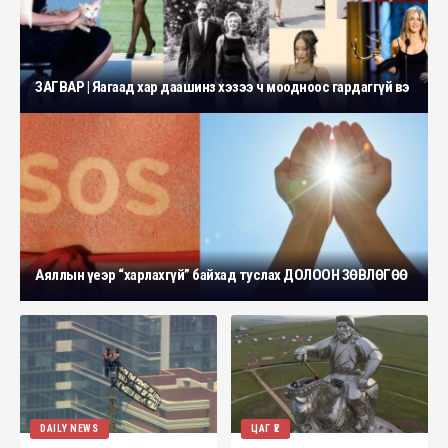
ЗАГВАР | Яагаад хар даашинз хэзээ ч моодноос гардаггүй вэ
Аяллын үеэр “харлахгүй” байхад туслах ДОЛООН ЗӨВЛӨГӨӨ
DAILY NEWS
ЦАГ ҮЕ