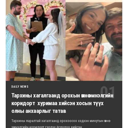
DAILY NEWS
Тархины хагалгаанд орохын өмнө эмнэлгийн
коридорт хуримаа хийсэн хосын түүх
олны анхаарлыг татав
Тархины яаралтай хагалгаанд орохоосоо хэдхэн минутын өмнө
эмнэлгийн коридорт гэрлэх ёслолоо хийсэн…