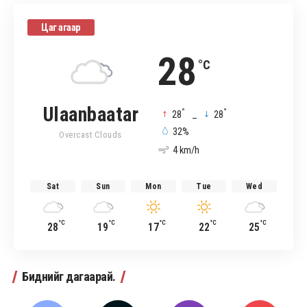
Цаг агаар
28
°C
Ulaanbaatar
°
°
28
_
28
32%
Overcast Clouds
4 km/h
Sat
Sun
Mon
Tue
Wed
°C
°C
°C
°C
°C
28
19
17
22
25
Биднийг дагаарай.