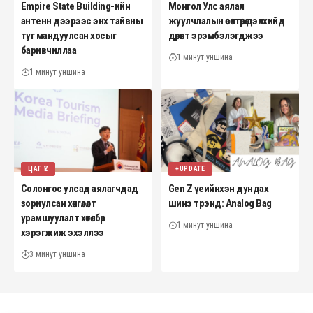
Empire State Building-ийн
Монгол Улс аялал
антенн дээрээс энх тайвны
жуулчлалын өсөлтөөрөө дэлхийд
туг мандуулсан хосыг
дөрөвт эрэмбэлэгджээ
баривчиллаа
1 минут уншина
1 минут уншина
ЦАГ ҮЕ
+UPDATE
Солонгос улсад аялагчдад
Gen Z үеийнхэн дундах
зориулсан хөнгөлөлт
шинэ трэнд: Analog Bag
урамшуулалт хөтөлбөр
1 минут уншина
хэрэгжиж эхэллээ
3 минут уншина