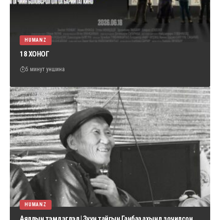
HUMANZ
18 ХОНОГ
5 минут уншина
HUMANZ
Аяллын тэмдэглэл | Зүүн тайгын Ганбаа ахынд зочилсон