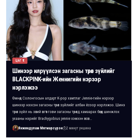
ЦАГ ҮЕ
Шинээр илрүүлсэн загасны төрөл зүйлийг
BLACKPINK-ийн Женнигийн нэрээр
нэрлэжээ
Өмнөд Солонгосын алдарт K-pop хамтлаг Jennie-гийн нэрээр
шинээр нээсэн загасны төрөл зүйлийг албан ёсоор нэрлэжээ. Шинэ
төрөл зүйл нь зөгий өнгөт гови загасны төрөлд хамаарах бөгөөд шинжлэх
ухааны нэрийг Brachygobius jennie хэмээн өгсөн…
Янжиндулам Мягмарсүрэн
2 минут уншина