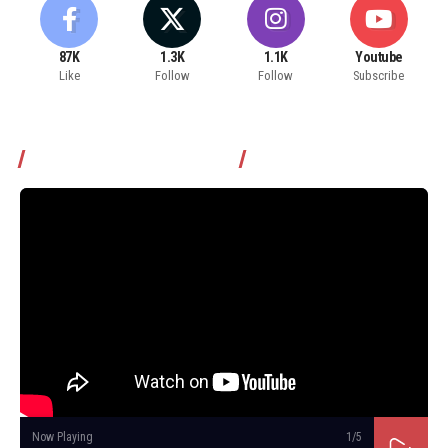
87K
1.3K
1.1K
Youtube
Like
Follow
Follow
Subscribe
Томчуудаас асууя нэвтрүүлэг
Now Playing
1
/5