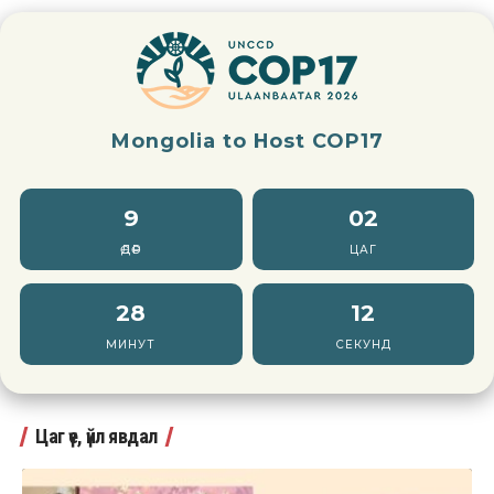
Mongolia to Host COP17
9
02
ӨДӨР
ЦАГ
28
10
МИНУТ
СЕКУНД
Цаг үе, үйл явдал