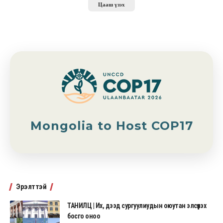
Цааш үзэх
Mongolia to Host COP17
Эрэлттэй
ТАНИЛЦ | Их, дээд сургуулиудын оюутан элсүүлэх
босго оноо