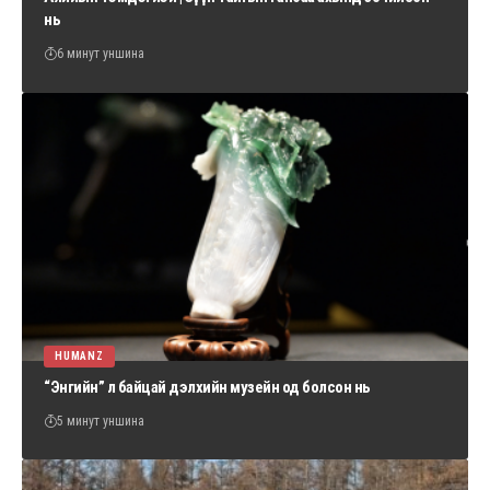
нь
6 минут уншина
HUMANZ
“Энгийн” л байцай дэлхийн музейн од болсон нь
5 минут уншина