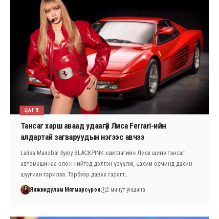
ЦАГ ҮЕ
Тансаг харш аваад удаагүй Лиса Ferrari-ийн
алдартай загваруудын нэгээс авчээ
Lalisa Manobal буюу BLACKPINK хамтлагийн Лиса шинэ тансаг
автомашинаа олон нийтэд дэлгэн үзүүлж, цахим орчинд дахин
шуугиан тарилаа. Тэрбээр даваа гарагт…
Янжиндулам Мягмарсүрэн
2 минут уншина