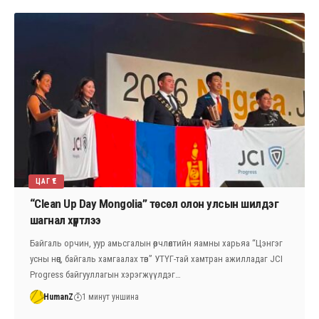
ЦАГ ҮЕ
“Clean Up Day Mongolia” төсөл олон улсын шилдэг
шагнал хүртлээ
Байгаль орчин, уур амьсгалын өөрчлөлтийн яамны харьяа “Цэнгэг
усны нөөц, байгаль хамгаалах төв” УТҮГ-тай хамтран ажилладаг JCI
Progress байгууллагын хэрэгжүүлдэг…
HumanZ
1 минут уншина