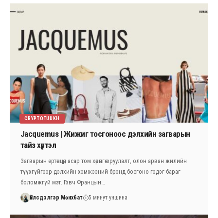
CRYPTOTUUKH
Jacquemus | Жижиг тосгоноос дэлхийн загварын
тайз хүртэл
Загварын ертөнцөд асар том хөрөнгө оруулалт, олон арван жилийн
түүхгүйгээр дэлхийн хэмжээний брэнд босгоно гэдэг бараг
боломжгүй мэт. Гэвч Францын…
Үйлсдэлгэр Мөнхбат
5 минут уншина