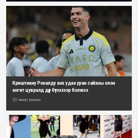
Криштиану Роналду анх удаа уран сайхны олон
ангит цувралд дүр бүтээхээр болжээ
1 минут уншина