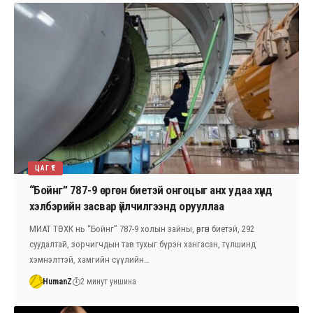
ЦАГ ҮЕ
“Бойнг” 787-9 өргөн биетэй онгоцыг анх удаа хүнд
хэлбэрийн засвар үйлчилгээнд орууллаа
МИАТ ТӨХК нь “Бойнг” 787-9 холын зайны, өргөн биетэй, 292
суудалтай, зорчигчдын тав тухыг бүрэн хангасан, түлшинд
хэмнэлттэй, хамгийн сүүлийн…
HumanZ
2 минут уншина