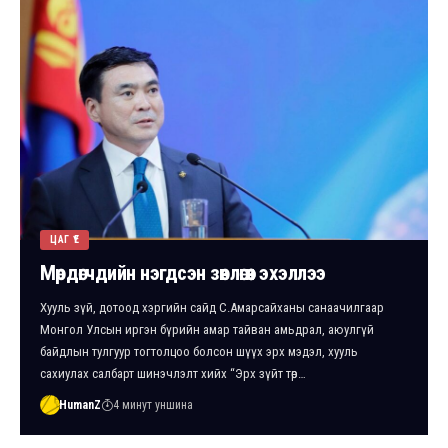
ЦАГ ҮЕ
Мөрдөгчдийн нэгдсэн зөвлөгөөн эхэллээ
Хууль зүй, дотоод хэргийн сайд С.Амарсайханы санаачилгаар
Монгол Улсын иргэн бүрийн амар тайван амьдрал, аюулгүй
байдлын тулгуур тогтолцоо болсон шүүх эрх мэдэл, хууль
сахиулах салбарт шинэчлэлт хийх “Эрх зүйт төр…
HumanZ
4 минут уншина