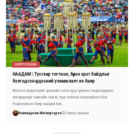
CRYPTOTUUKH
НААДАМ | Тусгаар тогтнол, бүрэн эрхт байдлыг
бэлгэдсэн үндэсний уламжлалт их баяр
Монгол үндэстнийг дэлхийн олон ард түмнээс ондоошуулан
ялгаруулдаг хамгийн том өв, түүх соёлын илэрхийлэл бол
Үндэсний их баяр наадам юм.…
Янжиндулам Мягмарсүрэн
3 минут уншина