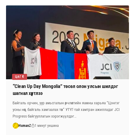
ЦАГ ҮЕ
“Clean Up Day Mongolia” төсөл олон улсын шилдэг
шагнал хүртлээ
Байгаль орчин, уур амьсгалын өөрчлөлтийн яамны харьяа “Цэнгэг
усны нөөц, байгаль хамгаалах төв” УТҮГ-тай хамтран ажилладаг JCI
Progress байгууллагын хэрэгжүүлдэг…
HumanZ
1 минут уншина