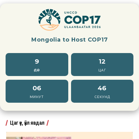
Mongolia to Host COP17
9
12
ӨДӨР
ЦАГ
06
44
МИНУТ
СЕКУНД
Цаг үе, үйл явдал