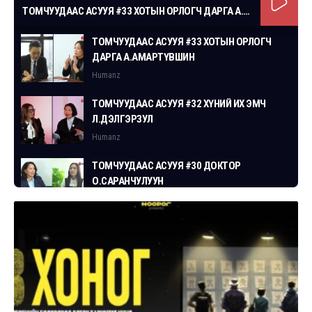
ТОМЧУУДААС АСУУЯ #33 ХОТЫН ОРЛОГЧ ДАРГА А.АМАРТҮВШИН
ТОМЧУУДААС АСУУЯ #33 ХОТЫН ОРЛОГЧ
ДАРГА А.АМАРТҮВШИН
Humanz
ТОМЧУУДААС АСУУЯ #32 ХҮНИЙ ИХ ЭМЧ
Л.ДЭЛГЭРЗУЛ
Humanz
ТОМЧУУДААС АСУУЯ #30 ДОКТОР
О.САРАНЧУЛУУН
Humanz
ТОМЧУУДААС АСУУЯ #29 СГЗ С.ЦОГТБАЯР
Humanz
ТОМЧУУДААС АСУУЯ #28 ХУУЛЬЧ
Г.ЭРДЭНЭБАТ
Humanz