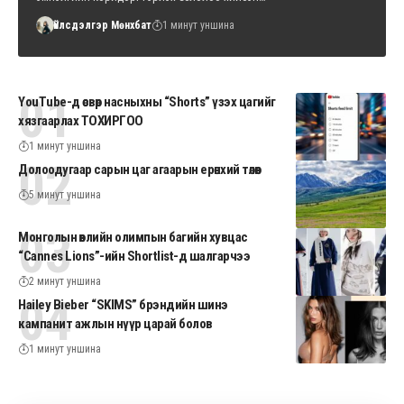
Үйлсдэлгэр Мөнхбат
1 минут уншина
YouTube-д өсвөр насныхны “Shorts” үзэх цагийг
хязгаарлах ТОХИРГОО
1 минут уншина
Долоодугаар сарын цаг агаарын ерөнхий төлөв
5 минут уншина
Монголын өвлийн олимпын багийн хувцас
“Cannes Lions”-ийн Shortlist-д шалгарчээ
2 минут уншина
Hailey Bieber “SKIMS” брэндийн шинэ
кампанит ажлын нүүр царай болов
1 минут уншина