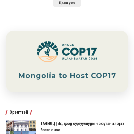
Цааш үзэх
Mongolia to Host COP17
Эрэлттэй
ТАНИЛЦ | Их, дээд сургуулиудын оюутан элсүүлэх
босго оноо