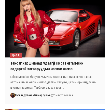
ЦАГ ҮЕ
Тансаг харш аваад удаагүй Лиса Ferrari-ийн
алдартай загваруудын нэгээс авчээ
Lalisa Manobal буюу BLACKPINK хамтлагийн Лиса шинэ тансаг
автомашинаа олон нийтэд дэлгэн үзүүлж, цахим орчинд дахин
шуугиан тарилаа. Тэрбээр даваа гарагт…
Янжиндулам Мягмарсүрэн
2 минут уншина