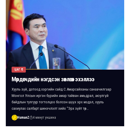
ЦАГ ҮЕ
Мөрдөгчдийн нэгдсэн зөвлөгөөн эхэллээ
Хууль зүй, дотоод хэргийн сайд С.Амарсайханы санаачилгаар
Монгол Улсын иргэн бүрийн амар тайван амьдрал, аюулгүй
байдлын тулгуур тогтолцоо болсон шүүх эрх мэдэл, хууль
сахиулах салбарт шинэчлэлт хийх “Эрх зүйт төр…
HumanZ
4 минут уншина