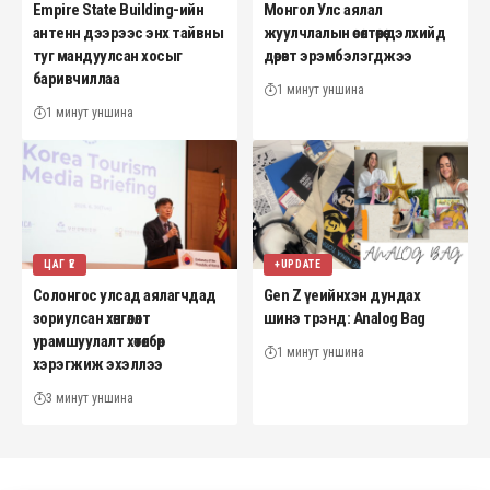
Empire State Building-ийн
Монгол Улс аялал
антенн дээрээс энх тайвны
жуулчлалын өсөлтөөрөө дэлхийд
туг мандуулсан хосыг
дөрөвт эрэмбэлэгджээ
баривчиллаа
1 минут уншина
1 минут уншина
ЦАГ ҮЕ
+UPDATE
Солонгос улсад аялагчдад
Gen Z үеийнхэн дундах
зориулсан хөнгөлөлт
шинэ трэнд: Analog Bag
урамшуулалт хөтөлбөр
1 минут уншина
хэрэгжиж эхэллээ
3 минут уншина