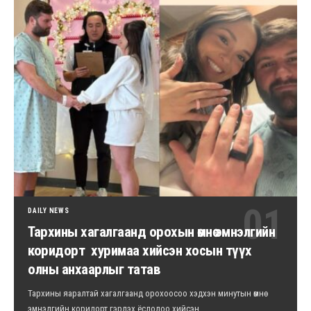
DAILY NEWS
Тархины хагалгаанд орохын өмнө эмнэлгийн
коридорт хуримаа хийсэн хосын түүх
олны анхаарлыг татав
Тархины яаралтай хагалгаанд орохоосоо хэдхэн минутын өмнө
эмнэлгийн коридорт гэрлэх ёслолоо хийсэн…