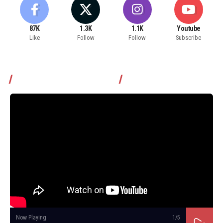
87K
1.3K
1.1K
Youtube
Like
Follow
Follow
Subscribe
Томчуудаас асууя нэвтрүүлэг
Now Playing
1
/5