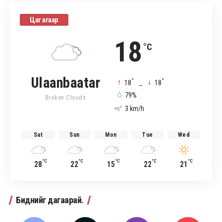
Цаг агаар
18
°C
Ulaanbaatar
°
°
18
_
18
79%
Broken Clouds
3 km/h
Sat
Sun
Mon
Tue
Wed
°C
°C
°C
°C
°C
28
22
15
22
21
Биднийг дагаарай.