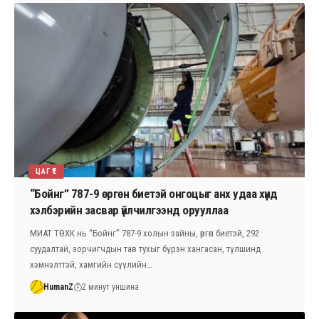
ЦАГ ҮЕ
“Бойнг” 787-9 өргөн биетэй онгоцыг анх удаа хүнд
хэлбэрийн засвар үйлчилгээнд орууллаа
МИАТ ТӨХК нь “Бойнг” 787-9 холын зайны, өргөн биетэй, 292
суудалтай, зорчигчдын тав тухыг бүрэн хангасан, түлшинд
хэмнэлттэй, хамгийн сүүлийн…
HumanZ
2 минут уншина