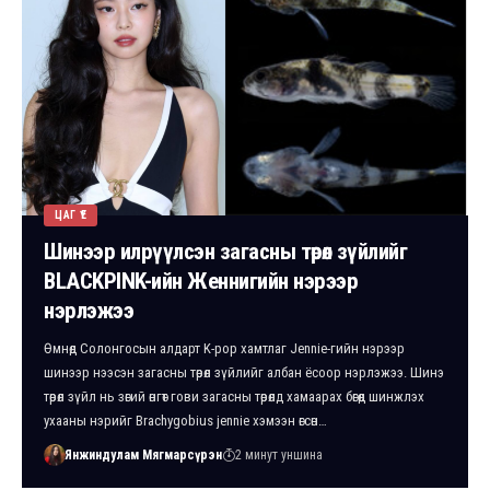
ЦАГ ҮЕ
Шинээр илрүүлсэн загасны төрөл зүйлийг
BLACKPINK-ийн Женнигийн нэрээр
нэрлэжээ
Өмнөд Солонгосын алдарт K-pop хамтлаг Jennie-гийн нэрээр
шинээр нээсэн загасны төрөл зүйлийг албан ёсоор нэрлэжээ. Шинэ
төрөл зүйл нь зөгий өнгөт гови загасны төрөлд хамаарах бөгөөд шинжлэх
ухааны нэрийг Brachygobius jennie хэмээн өгсөн…
Янжиндулам Мягмарсүрэн
2 минут уншина