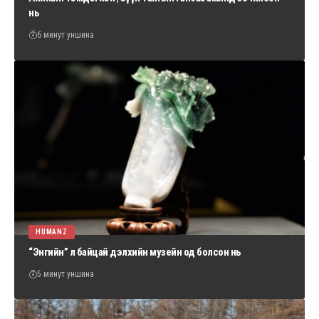
нь
6 минут уншина
HUMANZ
“Энгийн” л байцай дэлхийн музейн од болсон нь
5 минут уншина