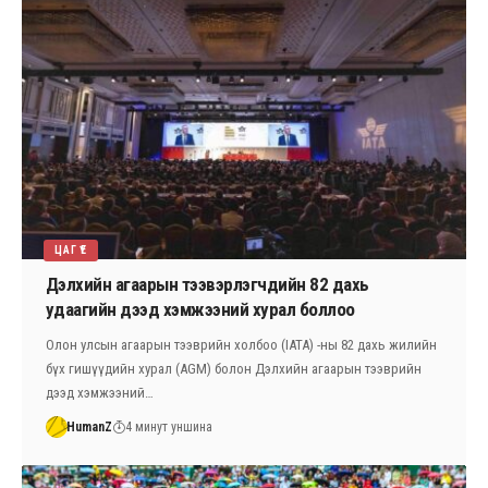
ЦАГ ҮЕ
Дэлхийн агаарын тээвэрлэгчдийн 82 дахь
удаагийн дээд хэмжээний хурал боллоо
Олон улсын агаарын тээврийн холбоо (IATA) -ны 82 дахь жилийн
бүх гишүүдийн хурал (AGM) болон Дэлхийн агаарын тээврийн
дээд хэмжээний…
HumanZ
4 минут уншина