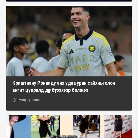
Криштиану Роналду анх удаа уран сайхны олон
ангит цувралд дүр бүтээхээр болжээ
1 минут уншина