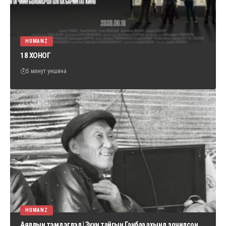
HUMANZ
18 ХОНОГ
5 минут уншина
HUMANZ
Аяллын тэмдэглэл | Зүүн тайгын Ганбаа ахынд зочилсон