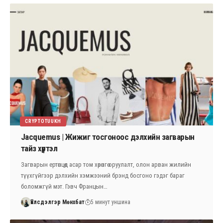
CRYPTOTUUKH
Jacquemus | Жижиг тосгоноос дэлхийн загварын
тайз хүртэл
Загварын ертөнцөд асар том хөрөнгө оруулалт, олон арван жилийн
түүхгүйгээр дэлхийн хэмжээний брэнд босгоно гэдэг бараг
боломжгүй мэт. Гэвч Францын…
Үйлсдэлгэр Мөнхбат
5 минут уншина