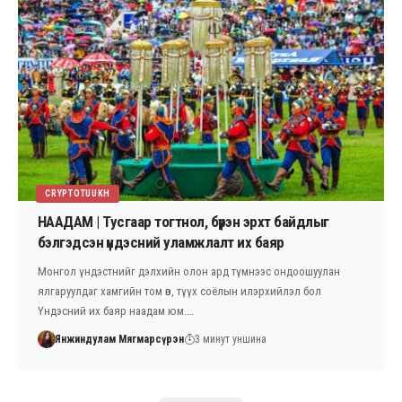
CRYPTOTUUKH
НААДАМ | Тусгаар тогтнол, бүрэн эрхт байдлыг
бэлгэдсэн үндэсний уламжлалт их баяр
Монгол үндэстнийг дэлхийн олон ард түмнээс ондоошуулан
ялгаруулдаг хамгийн том өв, түүх соёлын илэрхийлэл бол
Үндэсний их баяр наадам юм.…
Янжиндулам Мягмарсүрэн
3 минут уншина