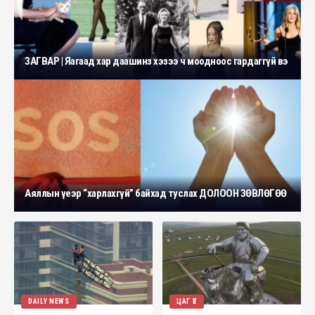
ЗАГВАР | Яагаад хар даашинз хэзээ ч моодноос гардаггүй вэ
Аяллын үеэр “харлахгүй” байхад туслах ДОЛООН ЗӨВЛӨГӨӨ
DAILY NEWS
ЦАГ ҮЕ