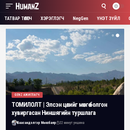
ТАТВАР ТӨЛӨГЧ
ХЭРЭГЛЭГЧ
NegGen
ҮНЭТ ЗҮЙЛ
GENZ АЖИГЛАГЧ
ТОМИЛОЛТ | Элсэн цөлийг мөнгө болгон
хувиргасан Ниншягийн туршлага
Баасандэлгэр Мөнхбаяр
22 минут уншина