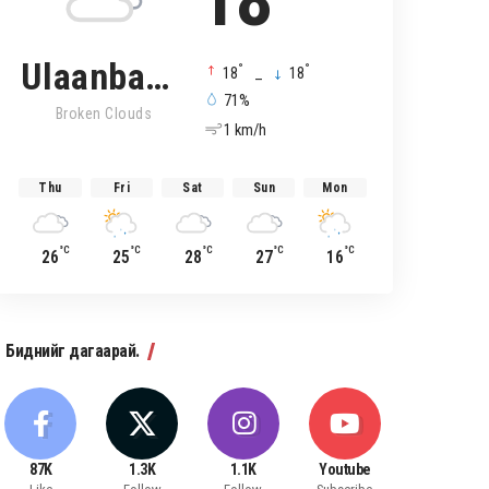
18
Ulaanbaatar
°
°
18
_
18
71%
Broken Clouds
1 km/h
Thu
Fri
Sat
Sun
Mon
°C
°C
°C
°C
°C
26
25
28
27
16
Биднийг дагаарай.
87K
1.3K
1.1K
Youtube