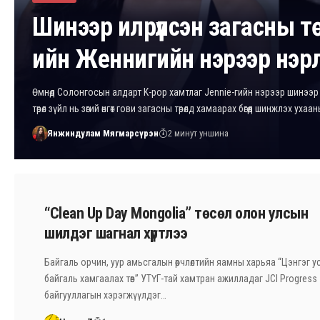
Шинээр илрүүлсэн загасны т
ийн Женнигийн нэрээр нэр
Өмнөд Солонгосын алдарт K-pop хамтлаг Jennie-гийн нэрээр шинээр 
төрөл зүйл нь зөгий өнгөт гови загасны төрөлд хамаарах бөгөөд шинжлэх уха
Янжиндулам Мягмарсүрэн
2 минут уншина
“Clean Up Day Mongolia” төсөл олон улсын
шилдэг шагнал хүртлээ
Байгаль орчин, уур амьсгалын өөрчлөлтийн яамны харьяа “Цэнгэг усн
байгаль хамгаалах төв” УТҮГ-тай хамтран ажилладаг JCI Progress
байгууллагын хэрэгжүүлдэг…