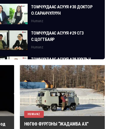
ТОМЧУУДААС АСУУЯ #30 ДОКТОР
О.САРАНЧУЛУУН
Humanz
ТОМЧУУДААС АСУУЯ #29 СГЗ
С.ЦОГТБАЯР
Humanz
ТОМЧУУДААС АСУУЯ #28 ХУУЛЬЧ
Г.ЭРДЭНЭБАТ
Humanz
HUMANZ
 од
НӨГӨӨ ФУРГОНЫ “ЖАДАМБА АХ”