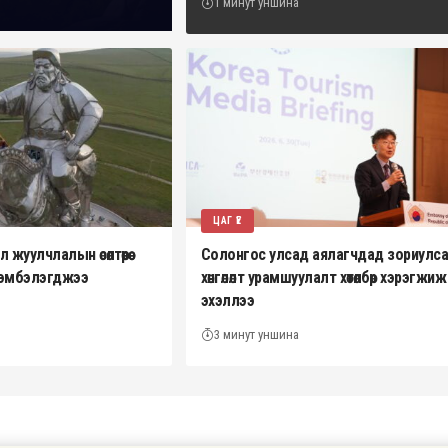
1 минут уншина
ЦАГ ҮЕ
жуулчлалын өсөлтөөрөө
Солонгос улсад аялагчдад зориулс
эрэмбэлэгджээ
хөнгөлөлт урамшуулалт хөтөлбөр хэрэгжиж
эхэллээ
3 минут уншина