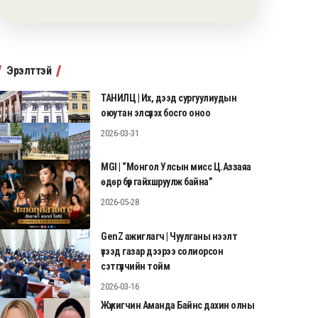
Эрэлттэй
ТАНИЛЦ | Их, дээд сургуулиудын
оюутан элсүүлэх босго оноо
2026-03-31
MGI | “Монгол Улсын мисс Ц.Аззаяа
өдөр бүр гайхшруулж байна”
2026-05-28
GenZ ажиглагч | Чуулганы нээлт
үзээд газар дээрээ солиорсон
сэтгүүлчийн тойм
2026-03-16
Жүжигчин Аманда Байнс дахин олны