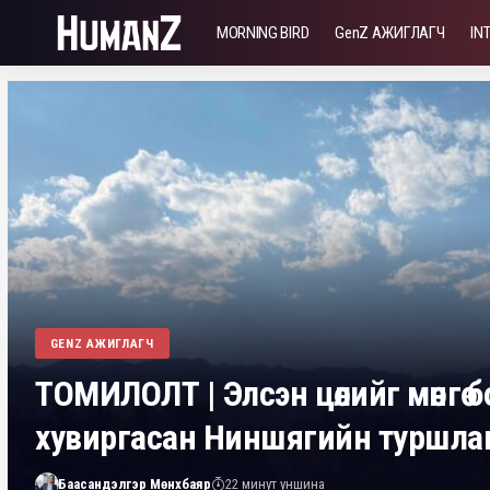
MORNING BIRD
GenZ АЖИГЛАГЧ
IN
GENZ АЖИГЛАГЧ
ТОМИЛОЛТ | Элсэн цөлийг мөнгө 
хувиргасан Ниншягийн туршла
Баасандэлгэр Мөнхбаяр
22 минут уншина