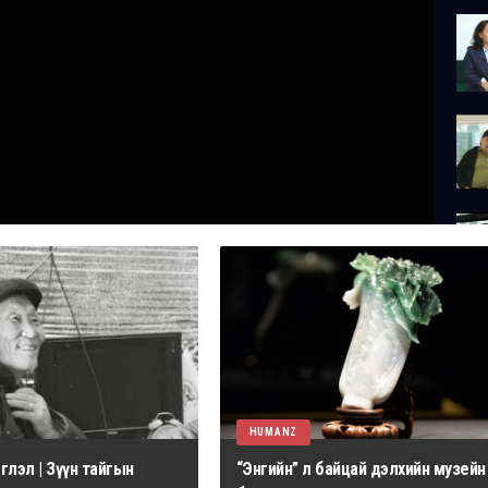
HUMANZ
лэл | Зүүн тайгын
“Энгийн” л байцай дэлхийн музейн