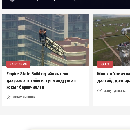
DAILY NEWS
ЦАГ ҮЕ
Empire State Building-ийн антенн
Монгол Улс аялал 
дээрээс энх тайвны туг мандуулсан
дэлхийд дөрөвт 
хосыг баривчиллаа
1 минут уншина
1 минут уншина