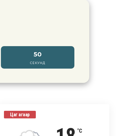
48
СЕКУНД
Цаг агаар
°C