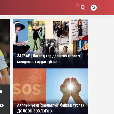
1
ЗАГВАР | Яагаад хар даашинз хэзээ ч
моодноос гардаггүй вэ
а
ээ
Аяллын үеэр “харлахгүй” байхад туслах
ДОЛООН ЗӨВЛӨГӨӨ