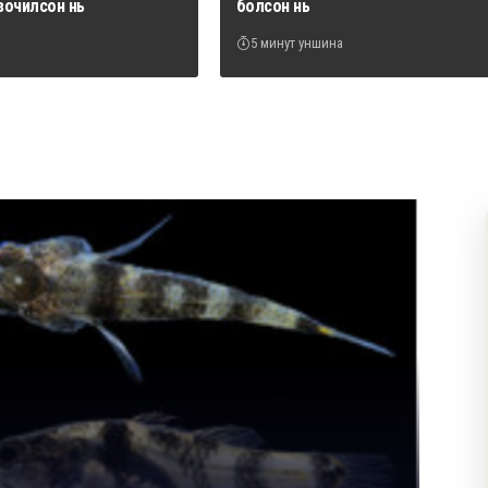
зочилсон нь
болсон нь
5 минут уншина