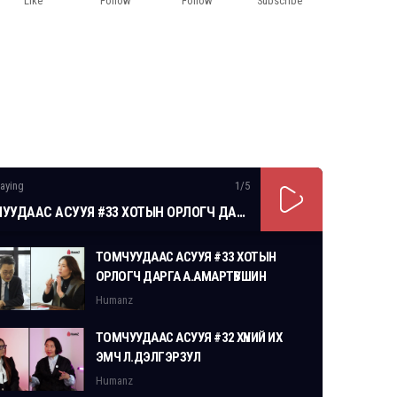
Like
Follow
Follow
Subscribe
aying
1
/5
ТОМЧУУДААС АСУУЯ #33 ХОТЫН ОРЛОГЧ ДАРГА А.АМАРТҮВШИН
ТОМЧУУДААС АСУУЯ #33 ХОТЫН
ОРЛОГЧ ДАРГА А.АМАРТҮВШИН
Humanz
ТОМЧУУДААС АСУУЯ #32 ХҮНИЙ ИХ
ЭМЧ Л.ДЭЛГЭРЗУЛ
Humanz