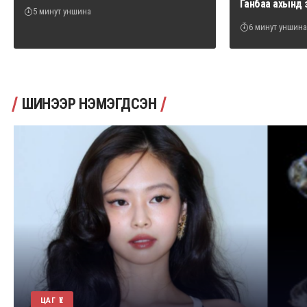
Ганбаа ахынд 
5 минут уншина
6 минут уншина
ШИНЭЭР НЭМЭГДСЭН
ЦАГ ҮЕ