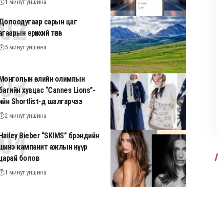
1 минут уншина
Долоодугаар сарын цаг
агаарын ерөнхий төлөв
5 минут уншина
Монголын өвлийн олимпын
багийн хувцас “Cannes Lions”-
ийн Shortlist-д шалгарчээ
2 минут уншина
Hailey Bieber “SKIMS” брэндийн
шинэ кампанит ажлын нүүр
царай болов
1 минут уншина