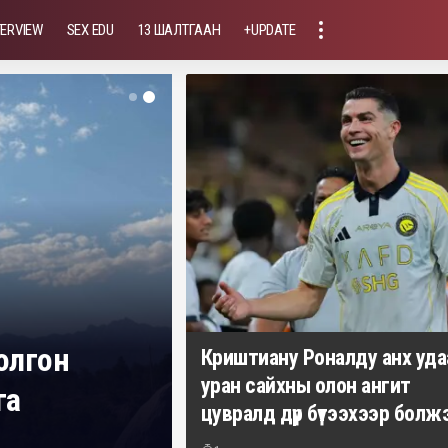
TERVIEW
SEX EDU
13 ШАЛТГААН
+UPDATE
болгон
Криштиану Роналду анх уда
уран сайхны олон ангит
га
цувралд дүр бүтээхээр болж
Үйлсдэлгэр Мөнхбат