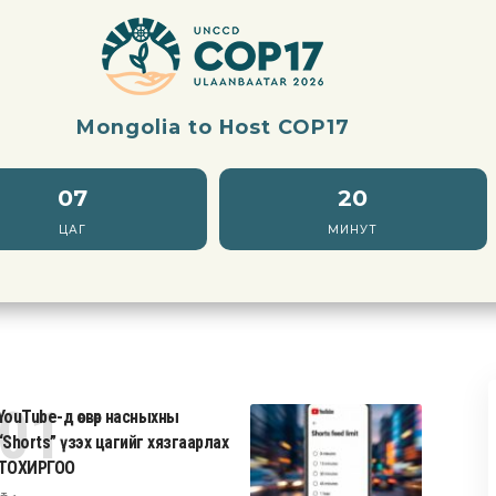
Mongolia to Host COP17
07
20
ЦАГ
МИНУТ
YouTube-д өсвөр насныхны
“Shorts” үзэх цагийг хязгаарлах
ТОХИРГОО