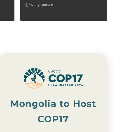
6 минут уншина
Mongolia to Host
COP17