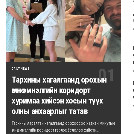
DAILY NEWS
Тархины хагалгаанд орохын
өмнө эмнэлгийн коридорт
хуримаа хийсэн хосын түүх
олны анхаарлыг татав
Тархины яаралтай хагалгаанд орохоосоо хэдхэн минутын
өмнө эмнэлгийн коридорт гэрлэх ёслолоо хийсэн…