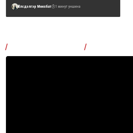
Үйлсдэлгэр Мөнхбат
1 минут уншина
Томчуудаас асууя нэвтрүүлэг