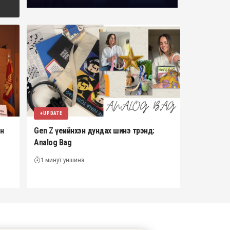
+UPDATE
ан
Gen Z үеийнхэн дундах шинэ трэнд:
Analog Bag
1 минут уншина