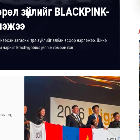
өрөл зүйлийг BLACKPINK-
лэжээ
нээсэн загасны төрөл зүйлийг албан ёсоор нэрлэжээ. Шинэ
аны нэрийг Brachygobius jennie хэмээн өгсөн…
ы нөөц,