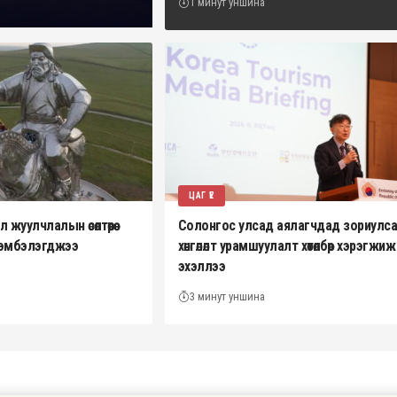
1 минут уншина
ЦАГ ҮЕ
жуулчлалын өсөлтөөрөө
Солонгос улсад аялагчдад зориулс
эрэмбэлэгджээ
хөнгөлөлт урамшуулалт хөтөлбөр хэрэгжиж
эхэллээ
3 минут уншина