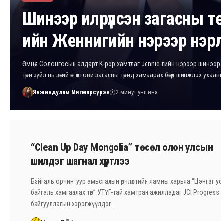
Шинээр илрүүлсэн загасны т
ийн Женнигийн нэрээр нэр
Өмнөд Солонгосын алдарт K-pop хамтлаг Jennie-гийн нэрээр шинээр 
төрөл зүйл нь зөгий өнгөт гови загасны төрөлд хамаарах бөгөөд шинжлэх уха
Янжиндулам Мягмарсүрэн
2 минут уншина
“Clean Up Day Mongolia” төсөл олон улсын
шилдэг шагнал хүртлээ
Байгаль орчин, уур амьсгалын өөрчлөлтийн яамны харьяа “Цэнгэг усн
байгаль хамгаалах төв” УТҮГ-тай хамтран ажилладаг JCI Progress
байгууллагын хэрэгжүүлдэг…