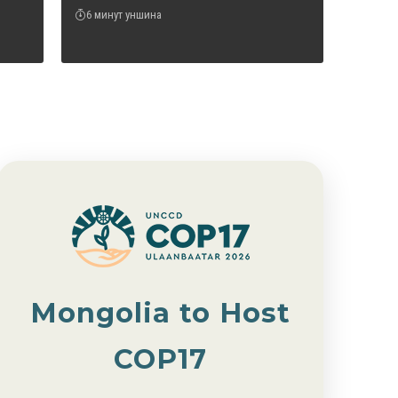
6 минут уншина
Mongolia to Host
COP17