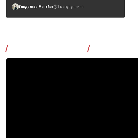
Үйлсдэлгэр Мөнхбат
1 минут уншина
Томчуудаас асууя нэвтрүүлэг