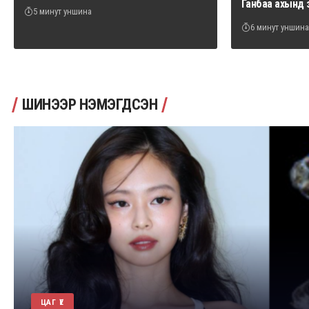
Ганбаа ахынд 
5 минут уншина
6 минут уншина
ШИНЭЭР НЭМЭГДСЭН
ЦАГ ҮЕ