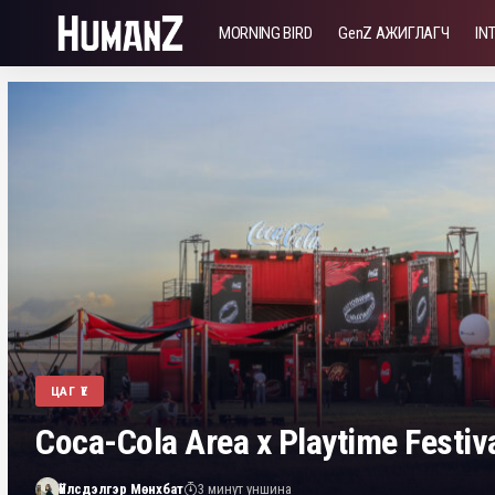
MORNING BIRD
GenZ АЖИГЛАГЧ
IN
GENZ АЖИГЛАГЧ
ТОМИЛОЛТ | Элсэн цөлийг мөнгө 
хувиргасан Ниншягийн туршла
Баасандэлгэр Мөнхбаяр
22 минут уншина