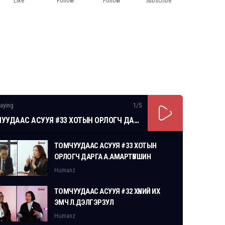
Like
Follow
Follow
Subscribe
aying
1
/5
ТОМЧУУДААС АСУУЯ #33 ХОТЫН ОРЛОГЧ ДАРГА А.АМАРТҮВШИН
ТОМЧУУДААС АСУУЯ #33 ХОТЫН
ОРЛОГЧ ДАРГА А.АМАРТҮВШИН
Humanz
ТОМЧУУДААС АСУУЯ #32 ХҮНИЙ ИХ
ЭМЧ Л.ДЭЛГЭРЗУЛ
Humanz