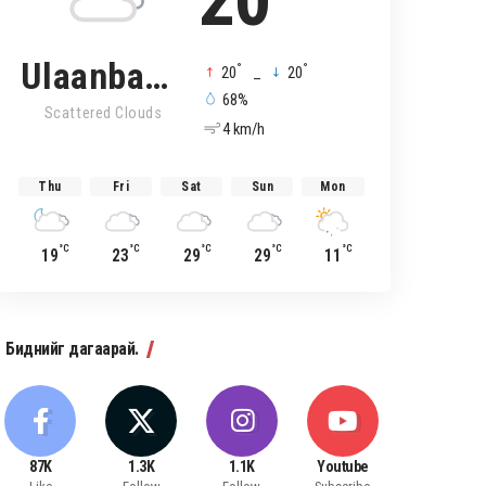
20
Ulaanbaatar
°
°
20
_
20
68%
Scattered Clouds
4 km/h
Thu
Fri
Sat
Sun
Mon
°C
°C
°C
°C
°C
19
23
29
29
11
Биднийг дагаарай.
87K
1.3K
1.1K
Youtube