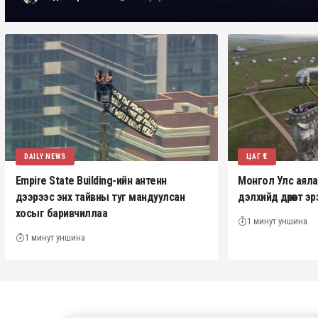
DAILY NEWS
ЦАГ ҮЕ
Empire State Building-ийн антенн
Монгол Улс аялал 
дээрээс энх тайвны туг мандуулсан
дэлхийд дөрөвт 
хосыг баривчиллаа
1 минут уншина
1 минут уншина