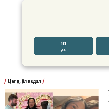
10
ӨДӨР
Цаг үе, үйл явдал