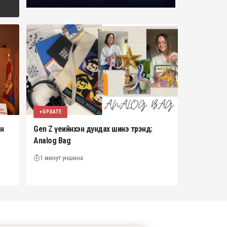
+UPDATE
ан
Gen Z үеийнхэн дундах шинэ трэнд:
Analog Bag
1 минут уншина