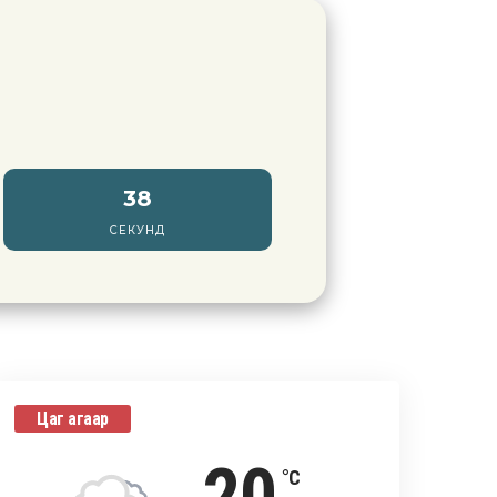
36
СЕКУНД
Цаг агаар
°C