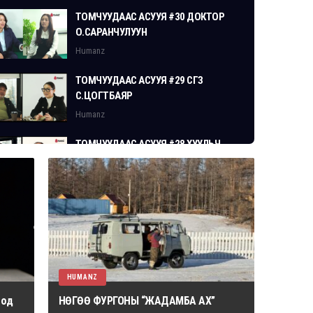
ТОМЧУУДААС АСУУЯ #30 ДОКТОР
О.САРАНЧУЛУУН
Humanz
ТОМЧУУДААС АСУУЯ #29 СГЗ
С.ЦОГТБАЯР
Humanz
ТОМЧУУДААС АСУУЯ #28 ХУУЛЬЧ
Г.ЭРДЭНЭБАТ
Humanz
HUMANZ
 од
НӨГӨӨ ФУРГОНЫ “ЖАДАМБА АХ”