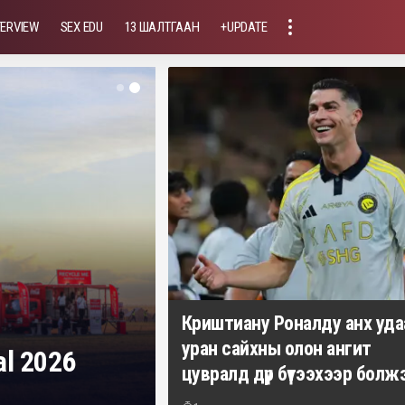
TERVIEW
SEX EDU
13 ШАЛТГААН
+UPDATE
болгон
Криштиану Роналду анх уда
уран сайхны олон ангит
га
цувралд дүр бүтээхээр болж
Үйлсдэлгэр Мөнхбат