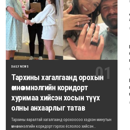
DAILY NEWS
Тархины хагалгаанд орохын
өмнө эмнэлгийн коридорт
хуримаа хийсэн хосын түүх
олны анхаарлыг татав
Тархины яаралтай хагалгаанд орохоосоо хэдхэн минутын
өмнө эмнэлгийн коридорт гэрлэх ёслолоо хийсэн…