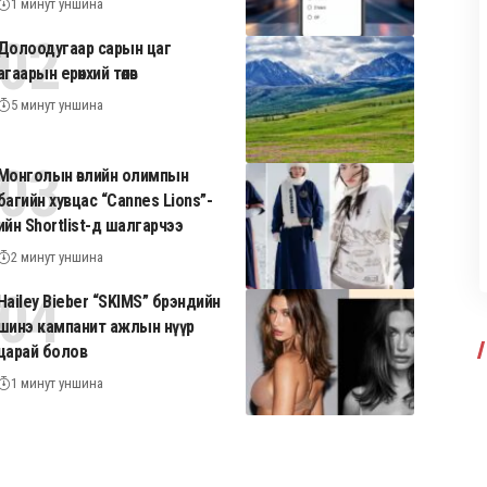
1 минут уншина
Долоодугаар сарын цаг
агаарын ерөнхий төлөв
5 минут уншина
Монголын өвлийн олимпын
багийн хувцас “Cannes Lions”-
ийн Shortlist-д шалгарчээ
2 минут уншина
Hailey Bieber “SKIMS” брэндийн
шинэ кампанит ажлын нүүр
царай болов
1 минут уншина