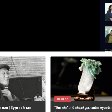
HUMANZ
лэл | Зүүн тайгын
“Энгийн” л байцай дэлхийн музейн