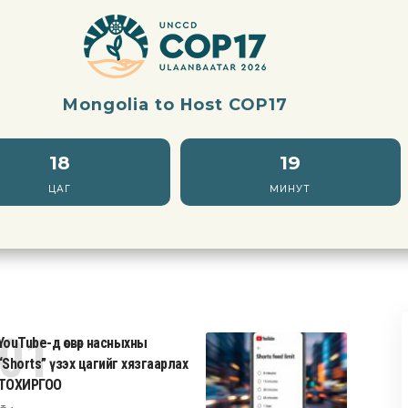
Mongolia to Host COP17
18
19
ЦАГ
МИНУТ
YouTube-д өсвөр насныхны
“Shorts” үзэх цагийг хязгаарлах
ТОХИРГОО