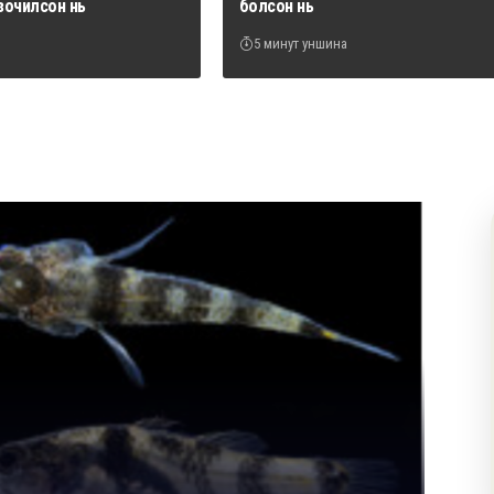
зочилсон нь
болсон нь
5 минут уншина