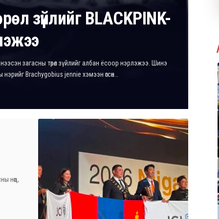
өрөл зүйлийг BLACKPINK-
лэжээ
нээсэн загасны төрөл зүйлийг албан ёсоор нэрлэжээ. Шинэ
аны нэрийг Brachygobius jennie хэмээн өгсөн…
ы нөөц,