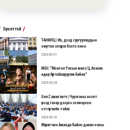
Эрэлттэй
ТАНИЛЦ | Их, дээд сургуулиудын
оюутан элсүүлэх босго оноо
2026-03-31
MGI | “Монгол Улсын мисс Ц.Аззаяа
өдөр бүр гайхшруулж байна”
2026-05-28
GenZ ажиглагч | Чуулганы нээлт
үзээд газар дээрээ солиорсон
сэтгүүлчийн тойм
2026-03-16
Жүжигчин Аманда Байнс дахин олны