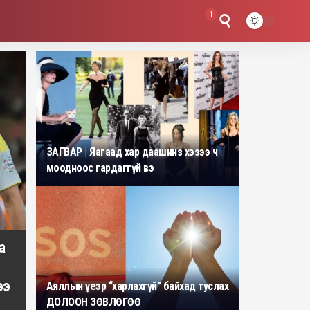
1
ЗАГВАР | Яагаад хар даашинз хэзээ ч
моодноос гардаггүй вэ
а
ээ
Аяллын үеэр “харлахгүй” байхад туслах
ДОЛООН ЗӨВЛӨГӨӨ