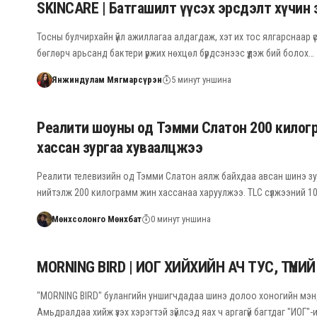
SKINCARE | Батгашилт үүсэх эрсдэлт хүчин 
Тосны булчирхайн үйл ажиллагаа алдагдаж, хэт их тос ялгарснаар үс
бөглөрч арьсанд бактери үржих нөхцөл бүрдсэнээс үүдэж бий болох…
Янжиндулам Мягмарсүрэн
5 минут уншина
Реалити шоуны од Тэмми Слатон 200 килог
хассан зургаа хуваалцжээ
Реалити телевизийн од Тэмми Слатон аялж байхдаа авсан шинэ з
нийтэлж 200 килограмм жин хассанаа харуулжээ. TLC сүлжээний 1
Мөнхсолонго Мөнхбат
0 минут уншина
MORNING BIRD | ИОГ ХИЙХИЙН АЧ ТУС, ТҮҮНИЙ 
"MORNING BIRD" булангийн уншигчдадаа шинэ долоо хоногийн мэнд
Амьдралдаа хийж үзэх хэрэгтэй зүйлсэд яах ч аргагүй багтдаг "ИОГ"