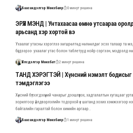
Баасандэлгэр Мөнхбаяр
0 минут уншина
ЭРҮҮЛ МЭНД | Унтахаасаа өмнө утсаараа орол
арьсанд хэр хортой вэ
Ухаалаг утасны хэрэглээ хөгшрөлтөд нөлөөлдөг эсэх талаар та мэдэ
бүгдээрээ ухаалаг утас болон таблетууд нойр сэргээн, мэдрэлд н
Үйлсдэлгэр Мөнхбат
2 минут уншина
ТАНД ХЭРЭГТЭЙ | Хүнсний нэмэлт бодисыг 
тэмдэглэгээ
Хүнсний бүтээгдэхүүний чанарыг дээшлүүлэх, хадгалалтын хугацааг урт
зорилгоор үйлдвэрлэлийн тодорхой үе шатанд зохих хэмжээгээр н
байгалийн гаралтай болон химийн аргаар…
Баасандэлгэр Мөнхбаяр
1 минут уншина