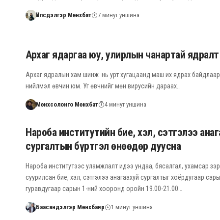
Үйлсдэлгэр Мөнхбат
7 минут уншина
Архаг ядаргаа юу, улирлын чанартай ядралт
Архаг ядралын хам шинж нь урт хугацаанд маш их ядрах байдлаар
нийлмэл өвчин юм. Уг өвчнийг мөн вирусийн дараах…
Мөнхсолонго Мөнхбат
4 минут уншина
Нароба институтийн бие, хэл, сэтгэлээ анаг
сургалтын бүртгэл өнөөдөр дуусна
Нароба институтээс уламжлалт идээ ундаа, бясалгал, ухамсар зэр
суурилсан бие, хэл, сэтгэлээ анагаахуй сургалтыг хоёрдугаар сар
гуравдугаар сарын 1-ний хооронд оройн 19.00-21.00…
Баасандэлгэр Мөнхбаяр
1 минут уншина