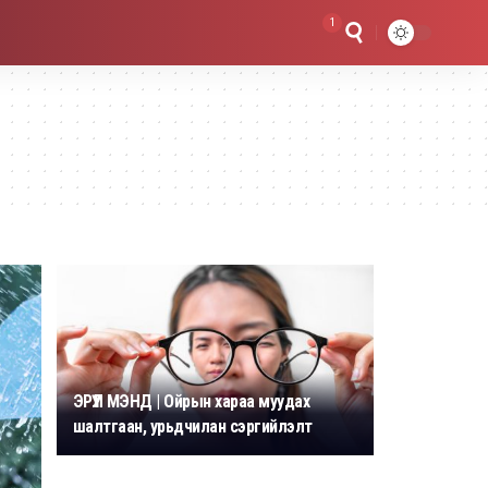
1
ЭРҮҮЛ МЭНД | Ойрын хараа муудах
шалтгаан, урьдчилан сэргийлэлт