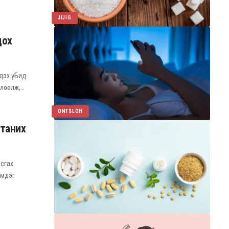
JIJIG
дох
х үү. Бид
өлөөлж,…
ONTSLOH
таних
асгах
эмдэг