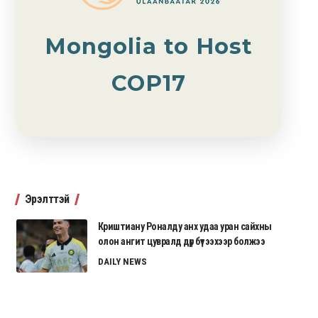
Mongolia to Host
COP17
Эрэлттэй
Криштиану Роналду анх удаа уран сайхны
олон ангит цувралд дүр бүтээхээр болжээ
DAILY NEWS