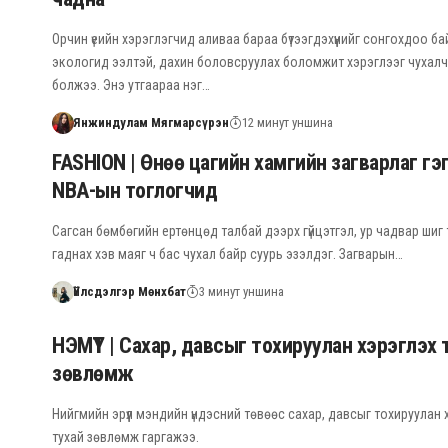
Орчин үеийн хэрэглэгчид аливаа бараа бүтээгдэхүүнийг сонгохдоо ба
экологид ээлтэй, дахин боловсруулах боломжит хэрэглээг чухалчл
болжээ. Энэ утгаараа нэг…
Янжиндулам Мягмарсүрэн
12 минут уншина
FASHION | Өнөө цагийн хамгийн загварлаг гэ
NBA-ын тоглогчид
Сагсан бөмбөгийн ертөнцөд талбай дээрх гүйцэтгэл, ур чадвар шиг
гаднах хэв маяг ч бас чухал байр суурь эзэлдэг. Загварын…
Үйлсдэлгэр Мөнхбат
3 минут уншина
НЭМҮТ | Сахар, давсыг тохируулан хэрэглэх 
зөвлөмж
Нийгмийн эрүүл мэндийн үндэсний төвөөс сахар, давсыг тохируулан 
тухай зөвлөмж гаргажээ.