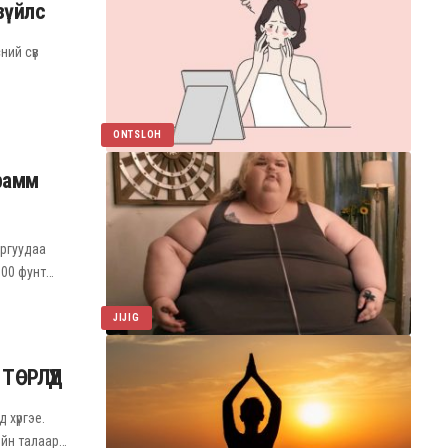
зүйлс
ний сүв
ONTSLOH
рамм
ургуудаа
000 фунт…
JIJIG
ТӨРЛҮҮД
 хүргэе.
-ийн талаар…