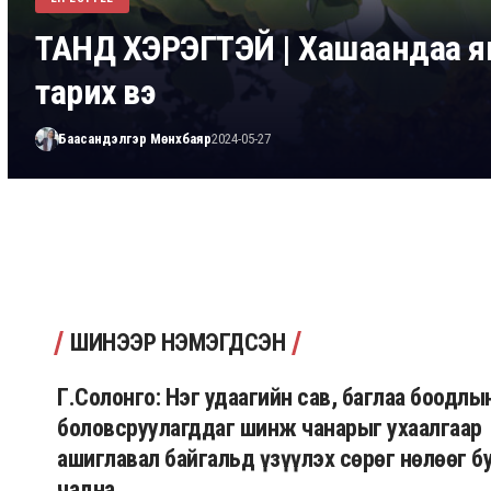
ТАНД ХЭРЭГТЭЙ | Хашаандаа я
тарих вэ
Баасандэлгэр Мөнхбаяр
2024-05-27
ШИНЭЭР НЭМЭГДСЭН
Г.Солонго: Нэг удаагийн сав, баглаа боодлы
боловсруулагддаг шинж чанарыг ухаалгаар
ашиглавал байгальд үзүүлэх сөрөг нөлөөг 
чадна