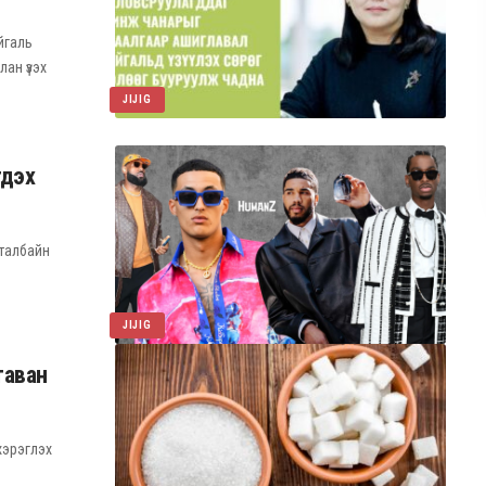
йгаль
ан үзэх
JIJIG
гдэх
 талбайн
JIJIG
таван
хэрэглэх