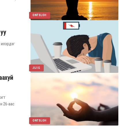
ONTSLOH
 уу
 илэрдэг
JIJIG
аахуй
эгт
ын 26-аас
ONTSLOH