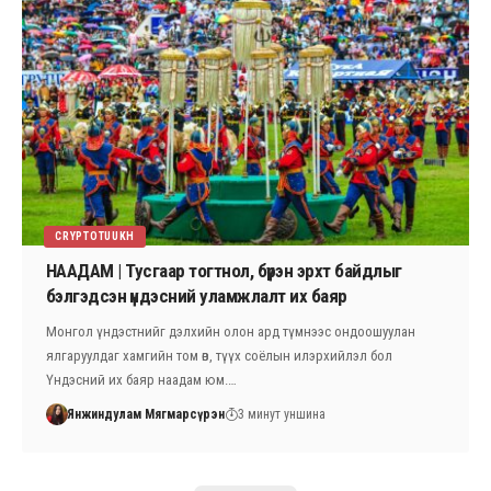
CRYPTOTUUKH
НААДАМ | Тусгаар тогтнол, бүрэн эрхт байдлыг
бэлгэдсэн үндэсний уламжлалт их баяр
Монгол үндэстнийг дэлхийн олон ард түмнээс ондоошуулан
ялгаруулдаг хамгийн том өв, түүх соёлын илэрхийлэл бол
Үндэсний их баяр наадам юм.…
Янжиндулам Мягмарсүрэн
3 минут уншина