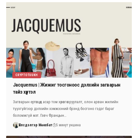
CRYPTOTUUKH
Jacquemus | Жижиг тосгоноос дэлхийн загварын
тайз хүртэл
Загварын ертөнцөд асар том хөрөнгө оруулалт, олон арван жилийн
түүхгүйгээр дэлхийн хэмжээний брэнд босгоно гэдэг бараг
боломжгүй мэт. Гэвч Францын…
Үйлсдэлгэр Мөнхбат
5 минут уншина