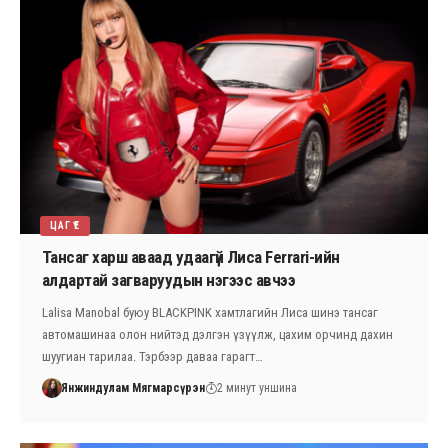
ЦАГ ҮЕ
Тансаг харш аваад удаагүй Лиса Ferrari-ийн
алдартай загваруудын нэгээс авчээ
Lalisa Manobal буюу BLACKPINK хамтлагийн Лиса шинэ тансаг
автомашинаа олон нийтэд дэлгэн үзүүлж, цахим орчинд дахин
шуугиан тарилаа. Тэрбээр даваа гарагт…
Янжиндулам Мягмарсүрэн
2 минут уншина