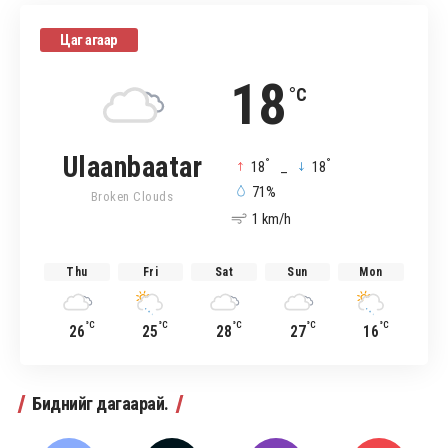
Цаг агаар
18
°C
Ulaanbaatar
°
°
18
_
18
71%
Broken Clouds
1 km/h
Thu
Fri
Sat
Sun
Mon
°C
°C
°C
°C
°C
26
25
28
27
16
Биднийг дагаарай.