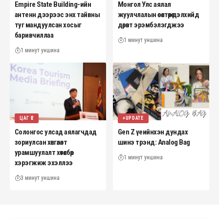
Empire State Building-ийн
Монгол Улс аялал
антенн дээрээс энх тайвны
жуулчлалын өсөлтөөрөө дэлхийд
туг мандуулсан хосыг
дөрөвт эрэмбэлэгджээ
баривчиллаа
1 минут уншина
1 минут уншина
ЦАГ ҮЕ
+UPDATE
Солонгос улсад аялагчдад
Gen Z үеийнхэн дундах
зориулсан хөнгөлөлт
шинэ трэнд: Analog Bag
урамшуулалт хөтөлбөр
1 минут уншина
хэрэгжиж эхэллээ
3 минут уншина