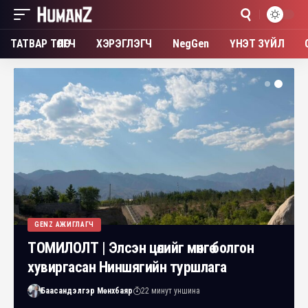
ТАТВАР ТӨЛӨГЧ
ХЭРЭГЛЭГЧ
NegGen
ҮНЭТ ЗҮЙЛ
GENZ АЖИГЛАГЧ
ТОМИЛОЛТ | Элсэн цөлийг мөнгө болгон
хувиргасан Ниншягийн туршлага
Баасандэлгэр Мөнхбаяр
22 минут уншина