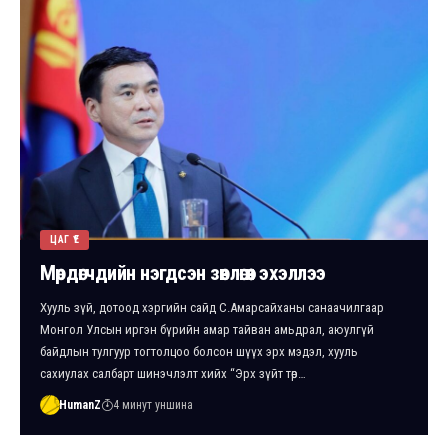
ЦАГ ҮЕ
Мөрдөгчдийн нэгдсэн зөвлөгөөн эхэллээ
Хууль зүй, дотоод хэргийн сайд С.Амарсайханы санаачилгаар
Монгол Улсын иргэн бүрийн амар тайван амьдрал, аюулгүй
байдлын тулгуур тогтолцоо болсон шүүх эрх мэдэл, хууль
сахиулах салбарт шинэчлэлт хийх “Эрх зүйт төр…
HumanZ
4 минут уншина