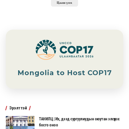
Цааш үзэх
Mongolia to Host COP17
Эрэлттэй
ТАНИЛЦ | Их, дээд сургуулиудын оюутан элсүүлэх
босго оноо