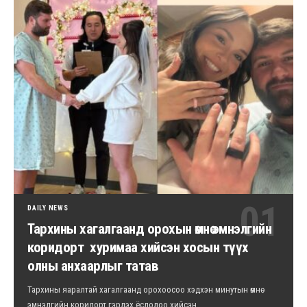
DAILY NEWS
Тархины хагалгаанд орохын өмнө эмнэлгийн
коридорт хуримаа хийсэн хосын түүх
олны анхаарлыг татав
Тархины яаралтай хагалгаанд орохоосоо хэдхэн минутын өмнө
эмнэлгийн коридорт гэрлэх ёслолоо хийсэн…