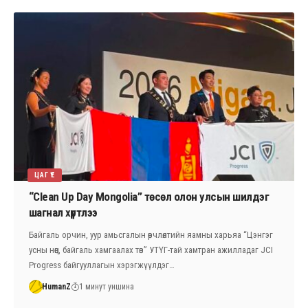
ЦАГ ҮЕ
“Clean Up Day Mongolia” төсөл олон улсын шилдэг
шагнал хүртлээ
Байгаль орчин, уур амьсгалын өөрчлөлтийн яамны харьяа “Цэнгэг
усны нөөц, байгаль хамгаалах төв” УТҮГ-тай хамтран ажилладаг JCI
Progress байгууллагын хэрэгжүүлдэг…
HumanZ
1 минут уншина