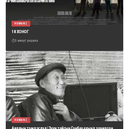
HUMANZ
18 ХОНОГ
5 минут уншина
HUMANZ
Аяллын тэмдэглэл | Зүүн тайгын Ганбаа ахынд зочилсон