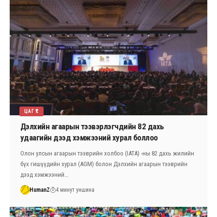
ЦАГ ҮЕ
Дэлхийн агаарын тээвэрлэгчдийн 82 дахь
удаагийн дээд хэмжээний хурал боллоо
Олон улсын агаарын тээврийн холбоо (IATA) -ны 82 дахь жилийн
бүх гишүүдийн хурал (AGM) болон Дэлхийн агаарын тээврийн
дээд хэмжээний…
HumanZ
4 минут уншина