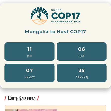
Mongolia to Host COP17
11
06
ӨДӨР
ЦАГ
07
34
МИНУТ
СЕКУНД
Цаг үе, үйл явдал