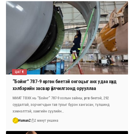
ЦАГ ҮЕ
“Бойнг” 787-9 өргөн биетэй онгоцыг анх удаа хүнд
хэлбэрийн засвар үйлчилгээнд орууллаа
МИАТ ТӨХК нь “Бойнг” 787-9 холын зайны, өргөн биетэй, 292
суудалтай, зорчигчдын тав тухыг бүрэн хангасан, түлшинд
хэмнэлттэй, хамгийн сүүлийн…
HumanZ
2 минут уншина