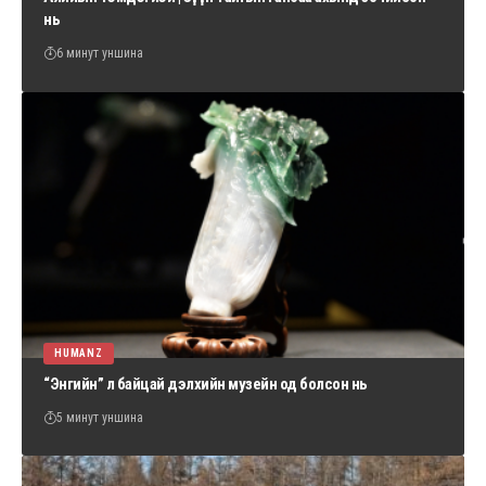
нь
6 минут уншина
HUMANZ
“Энгийн” л байцай дэлхийн музейн од болсон нь
5 минут уншина