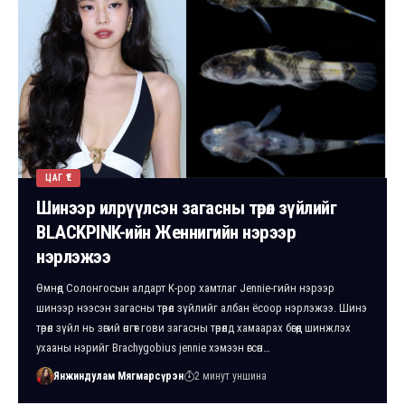
ЦАГ ҮЕ
Шинээр илрүүлсэн загасны төрөл зүйлийг
BLACKPINK-ийн Женнигийн нэрээр
нэрлэжээ
Өмнөд Солонгосын алдарт K-pop хамтлаг Jennie-гийн нэрээр
шинээр нээсэн загасны төрөл зүйлийг албан ёсоор нэрлэжээ. Шинэ
төрөл зүйл нь зөгий өнгөт гови загасны төрөлд хамаарах бөгөөд шинжлэх
ухааны нэрийг Brachygobius jennie хэмээн өгсөн…
Янжиндулам Мягмарсүрэн
2 минут уншина