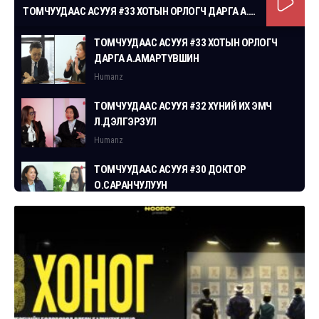
ТОМЧУУДААС АСУУЯ #33 ХОТЫН ОРЛОГЧ ДАРГА А.АМАРТҮВШИН
ТОМЧУУДААС АСУУЯ #33 ХОТЫН ОРЛОГЧ
ДАРГА А.АМАРТҮВШИН
Humanz
ТОМЧУУДААС АСУУЯ #32 ХҮНИЙ ИХ ЭМЧ
Л.ДЭЛГЭРЗУЛ
Humanz
ТОМЧУУДААС АСУУЯ #30 ДОКТОР
О.САРАНЧУЛУУН
Humanz
ТОМЧУУДААС АСУУЯ #29 СГЗ С.ЦОГТБАЯР
Humanz
ТОМЧУУДААС АСУУЯ #28 ХУУЛЬЧ
Г.ЭРДЭНЭБАТ
Humanz