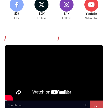
87K
1.3K
1.1K
Youtube
Like
Follow
Follow
Subscribe
Томчуудаас асууя нэвтрүүлэг
Now Playing
1
/5