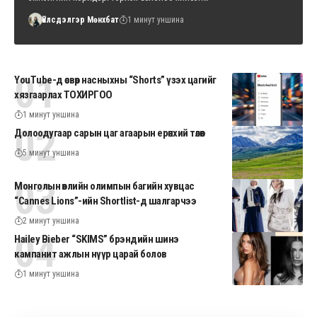
Үйлсдэлгэр Мөнхбат
1 минут уншина
YouTube-д өсвөр насныхны “Shorts” үзэх цагийг
хязгаарлах ТОХИРГОО
1 минут уншина
Долоодугаар сарын цаг агаарын ерөнхий төлөв
5 минут уншина
Монголын өвлийн олимпын багийн хувцас
“Cannes Lions”-ийн Shortlist-д шалгарчээ
2 минут уншина
Hailey Bieber “SKIMS” брэндийн шинэ
кампанит ажлын нүүр царай болов
1 минут уншина