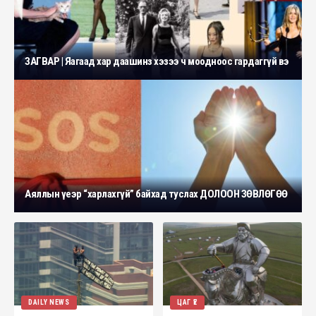
ЗАГВАР | Яагаад хар даашинз хэзээ ч моодноос гардаггүй вэ
Аяллын үеэр “харлахгүй” байхад туслах ДОЛООН ЗӨВЛӨГӨӨ
DAILY NEWS
ЦАГ ҮЕ