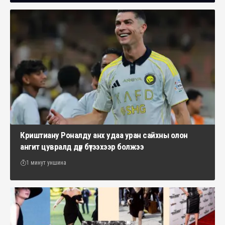
Криштиану Роналду анх удаа уран сайхны олон
ангит цувралд дүр бүтээхээр болжээ
1 минут уншина