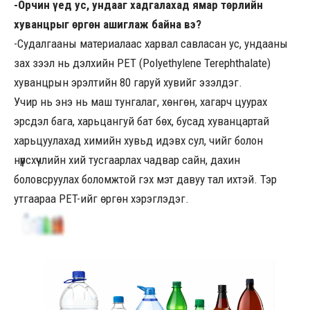
-Орчин үед ус, ундааг хадгалахад ямар төрлийн
хуванцрыг өргөн ашиглаж байна вэ?
-Судалгааны материалаас харвал савласан ус, ундааны
зах зээл нь дэлхийн PET (Polyethylene Terephthalate)
хуванцрын эрэлтийн 80 гаруй хувийг эзэлдэг.
Учир нь энэ нь маш тунгалаг, хөнгөн, хагарч цуурах
эрсдэл бага, харьцангуй бат бөх, бусад хуванцартай
харьцуулахад химийн хувьд идэвх сул, чийг болон
нүүрсхүчлийн хий тусгаарлах чадвар сайн, дахин
боловсруулах боломжтой гэх мэт давуу тал ихтэй. Тэр
утгаараа PET-ийг өргөн хэрэглэдэг.