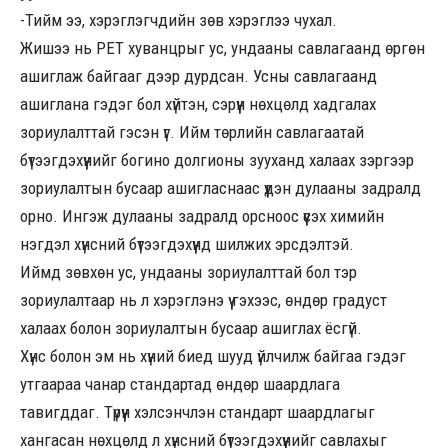
-Тийм ээ, хэрэглэгчдийн зөв хэрэглээ чухал.
Жишээ нь PET хуванцрыг ус, ундааны савлагаанд өргөн
ашиглаж байгааг дээр дурдсан. Усны савлагаанд
ашиглана гэдэг бол хүйтэн, сэрүүн нөхцөлд хадгалах
зориулалттай гэсэн үг. Ийм төрлийн савлагаатай
бүтээгдэхүүнийг богино долгионы зууханд халаах зэргээр
зориулалтын бусаар ашигласнаас үүдэн дулааны задралд
орно. Ингэж дулааны задралд орсноос үүсэх химийн
нэгдэл хүнсний бүтээгдэхүүнд шилжих эрсдэлтэй.
Иймд зөвхөн ус, ундааны зориулалттай бол тэр
зориулалтаар нь л хэрэглэнэ үү гэхээс, өндөр градуст
халаах болон зориулалтын бусаар ашиглах ёсгүй.
Хүнс болон эм нь хүний биед шууд үйлчилж байгаа гэдэг
утгаараа чанар стандартад өндөр шаардлага
тавигддаг. Түрүүн хэлсэнчлэн стандарт шаардлагыг
хангасан нөхцөлд л хүнсний бүтээгдэхүүнийг савлахыг