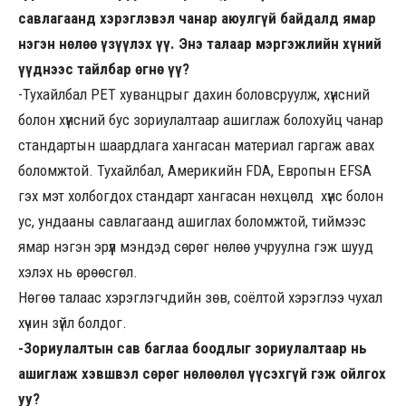
савлагаанд хэрэглэвэл чанар аюулгүй байдалд ямар
нэгэн нөлөө үзүүлэх үү. Энэ талаар мэргэжлийн хүний
үүднээс тайлбар өгнө үү?
-Тухайлбал PET хуванцрыг дахин боловсруулж, хүнсний
болон хүнсний бус зориулалтаар ашиглаж болохуйц чанар
стандартын шаардлага хангасан материал гаргаж авах
боломжтой. Тухайлбал, Америкийн FDA, Европын EFSA
гэх мэт холбогдох стандарт хангасан нөхцөлд хүнс болон
ус, ундааны савлагаанд ашиглах боломжтой, тиймээс
ямар нэгэн эрүүл мэндэд сөрөг нөлөө учруулна гэж шууд
хэлэх нь өрөөсгөл.
Нөгөө талаас хэрэглэгчдийн зөв, соёлтой хэрэглээ чухал
хүчин зүйл болдог.
-Зориулалтын сав баглаа боодлыг зориулалтаар нь
ашиглаж хэвшвэл сөрөг нөлөөлөл үүсэхгүй гэж ойлгох
уу?