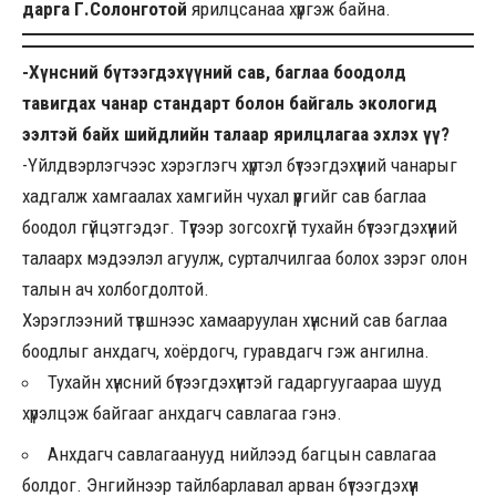
дарга Г.Солонготой
ярилцсанаа хүргэж байна.
-Хүнсний бүтээгдэхүүний сав, баглаа боодолд
тавигдах чанар стандарт болон байгаль экологид
ээлтэй байх шийдлийн талаар ярилцлагаа эхлэх үү?
-Үйлдвэрлэгчээс хэрэглэгч хүртэл бүтээгдэхүүний чанарыг
хадгалж хамгаалах хамгийн чухал үүргийг сав баглаа
боодол гүйцэтгэдэг. Түүгээр зогсохгүй тухайн бүтээгдэхүүний
талаарх мэдээлэл агуулж, сурталчилгаа болох зэрэг олон
талын ач холбогдолтой.
Хэрэглээний түвшнээс хамааруулан хүнсний сав баглаа
боодлыг анхдагч, хоёрдогч, гуравдагч гэж ангилна.
Тухайн хүнсний бүтээгдэхүүнтэй гадаргуугаараа шууд
хүрэлцэж байгааг анхдагч савлагаа гэнэ.
Анхдагч савлагаанууд нийлээд багцын савлагаа
болдог. Энгийнээр тайлбарлавал арван бүтээгдэхүүн