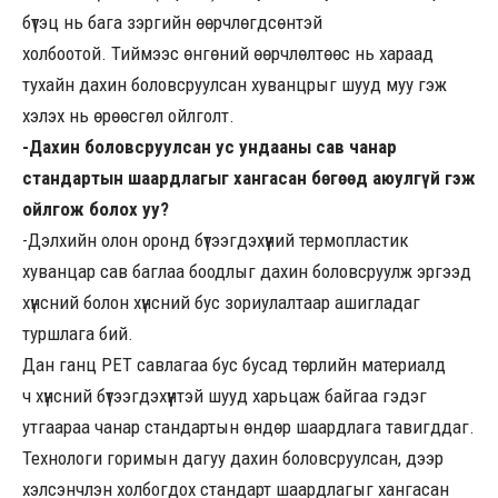
бүтэц нь бага зэргийн өөрчлөгдсөнтэй
холбоотой. Тиймээс өнгөний өөрчлөлтөөс нь хараад
тухайн дахин боловсруулсан хуванцрыг шууд муу гэж
хэлэх нь өрөөсгөл ойлголт.
-Дахин боловсруулсан ус ундааны сав чанар
стандартын шаардлагыг хангасан бөгөөд аюулгүй гэж
ойлгож болох уу?
-Дэлхийн олон оронд бүтээгдэхүүний термопластик
хуванцар сав баглаа боодлыг дахин боловсруулж эргээд
хүнсний болон хүнсний бус зориулалтаар ашигладаг
туршлага бий.
Дан ганц PET савлагаа бус бусад төрлийн материалд
ч хүнсний бүтээгдэхүүнтэй шууд харьцаж байгаа гэдэг
утгаараа чанар стандартын өндөр шаардлага тавигддаг.
Технологи горимын дагуу дахин боловсруулсан, дээр
хэлсэнчлэн холбогдох стандарт шаардлагыг хангасан