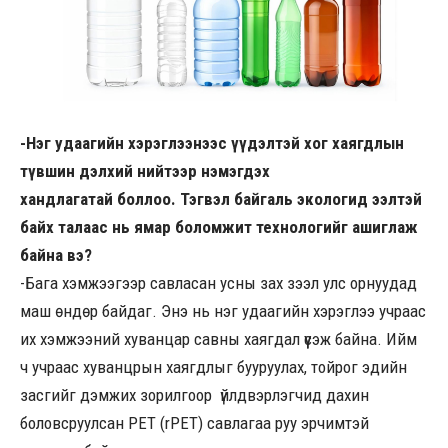
-Нэг удаагийн хэрэглээнээс үүдэлтэй хог хаягдлын
түвшин дэлхий нийтээр нэмэгдэх
хандлагатай боллоо. Тэгвэл байгаль экологид ээлтэй
байх талаас нь
ямар боломжит технологийг ашиглаж
байна вэ?
-Бага хэмжээгээр савласан усны зах зээл улс орнуудад
маш өндөр байдаг. Энэ нь нэг удаагийн хэрэглээ учраас
их хэмжээний хуванцар савны хаягдал үүсэж байна. Ийм
ч учраас хуванцрын хаягдлыг бууруулах, тойрог эдийн
засгийг дэмжих зорилгоор үйлдвэрлэгчид дахин
боловсруулсан PET (rPET) савлагаа руу эрчимтэй