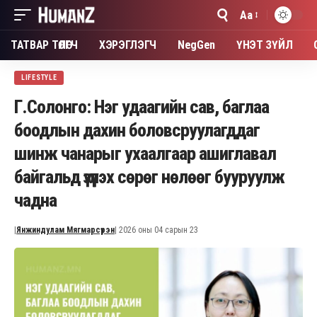
Aa
Font
Resizer
ТАТВАР ТӨЛӨГЧ
ХЭРЭГЛЭГЧ
NegGen
ҮНЭТ ЗҮЙЛ
LIFESTYLE
Г.Солонго: Нэг удаагийн сав, баглаа
боодлын дахин боловсруулагддаг
шинж чанарыг ухаалгаар ашиглавал
байгальд үзүүлэх сөрөг нөлөөг бууруулж
чадна
|
Янжиндулам Мягмарсүрэн
| 2026 оны 04 сарын 23