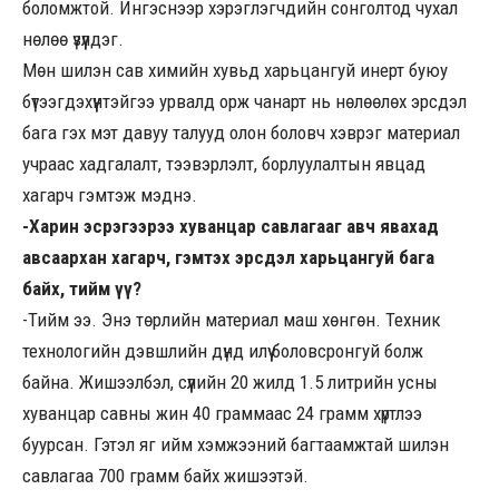
боломжтой. Ингэснээр хэрэглэгчдийн сонголтод чухал
нөлөө үзүүлдэг.
Мөн шилэн сав химийн хувьд харьцангуй инерт буюу
бүтээгдэхүүнтэйгээ урвалд орж чанарт нь нөлөөлөх эрсдэл
бага гэх мэт давуу талууд олон боловч хэврэг материал
учраас хадгалалт, тээвэрлэлт, борлуулалтын явцад
хагарч гэмтэж мэднэ.
-Харин эсрэгээрээ хуванцар савлагааг авч явахад
авсаархан хагарч, гэмтэх эрсдэл харьцангуй бага
байх, тийм үү?
-Тийм ээ. Энэ төрлийн материал маш хөнгөн. Техник
технологийн дэвшлийн дүнд илүү боловсронгуй болж
байна. Жишээлбэл, сүүлийн 20 жилд 1.5 литрийн усны
хуванцар савны жин 40 граммаас 24 грамм хүртлээ
буурсан. Гэтэл яг ийм хэмжээний багтаамжтай шилэн
савлагаа 700 грамм байх жишээтэй.