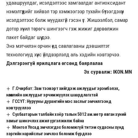
удаашруулдаг, исэлдэлтээс хамгаалдаг антиоксидант
нэмэлтүүдийг хийвэл тэр хэмжээгээр тухайн бүтээгдэхүүн
исэлдэлтээс болж муудахгүй гэсэн үг. Жишээлбэл, самар
дотор хүчил төрөгч шингээгч гэж жижиг дөрвөлжин
пакет байдаг шүү дээ.
Энэ мэтчилэн орчин үед савлагааны дэвшилтэт
технологиуд хүнс үйлдвэрлэлд аль хэдийн нэвтэрчээ.
Дэлгэрэнгүй ярилцлага өгсөнд баярлалаа
Эх сурвалж: IKON.MN
Г.Очирбат: Зам тээвэрт хийгдэж ажлуудыг эрэмбэлэх,
нөлөөллийн ажлуудыг эрчимжүүлэх шаардлагатай
ГССҮТ: Нурууны дурангийн мэс заслыг эмчилгээнд
нэвтрүүллээ
Сүхбаатарын талбайн хоёр талын 5012 ам.метр явган хүний
замыг шинэчлэх ажил үргэлжилж байна
Монгол Улсад эмчлэгдэх боломжгүй титэм судасны хүнд
зэргийн нарийслыг эмчлэх боломж бүрдлээ