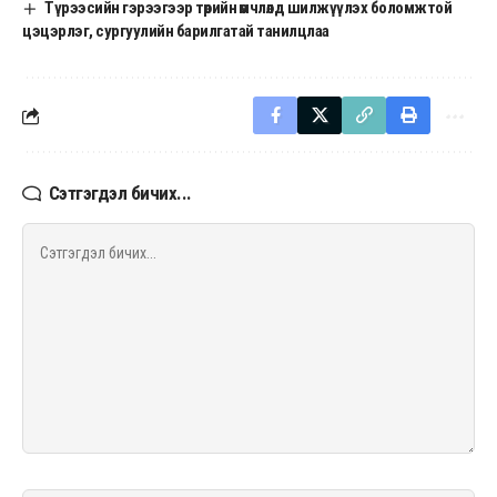
Түрээсийн гэрээгээр төрийн өмчлөлд шилжүүлэх боломжтой
цэцэрлэг, сургуулийн барилгатай танилцлаа
Сэтгэгдэл бичих...