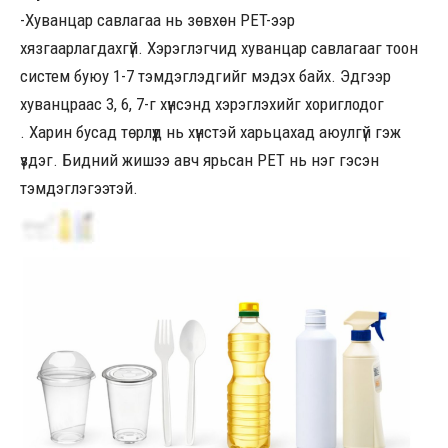
-Хуванцар савлагаа нь зөвхөн PET-ээр
хязгаарлагдахгүй. Хэрэглэгчид хуванцар савлагааг тоон
систем буюу 1-7 тэмдэглэдгийг мэдэх байх. Эдгээр
хуванцраас 3, 6, 7-г хүнсэнд хэрэглэхийг хориглодог
. Харин бусад төрлүүд нь хүнстэй харьцахад аюулгүй гэж
үздэг. Бидний жишээ авч ярьсан PET нь нэг гэсэн
тэмдэглэгээтэй.