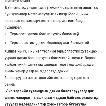
шилжиж байна.
Дан ганц ус, ундаа гэлтгүй хүнсний савлагаанд ашиглаж
буй хуванцар материалуудыг эх үүсвэр болон шинж
чанараас нь хамаарч олон янзаар ангилж болдог.
Тухайлбал,
Термосет- дахин боловсруулах боломжгүй
Термопластик- дахин боловсруулах боломжтой
Жишээ нь PET нь нэг төрлийн термопластик хуванцар
учраас дахин боловсруулах боломжтой гэсэн үг. Өөрөөр
хэлбэл, түүнийг халаахад хайлдаг, хөргөхөд хэлбэрждэг
шинж чанар дээр нь үндэслээд дахин
боловсруулах аргыг дэлхийн олон оронд хэрэглэж
байна.
-Энэ төрлийн хуванцрын дахин боловсруулагддаг
шинж чанарыг нь ашиглаж чадвал байгаль экологид
үзүүлэх нөлөөллийг тэр хэмжээгээр бууруулах