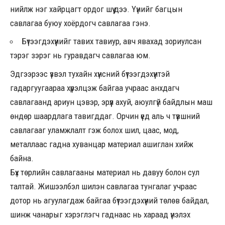
нийлж нэг хайрцагт ордог шүү дээ. Үүнийг багцын
савлагаа буюу хоёрдогч савлагаа гэнэ.
Бүтээгдэхүүнийг тавих тавиур, авч явахад зориулсан
тэрэг зэрэг нь гуравдагч савлагаа юм.
Эдгээрээс үзвэл тухайн хүнсний бүтээгдэхүүнтэй
гадаргуугаараа хүрэлцэж байгаа учраас анхдагч
савлагаанд ариун цэвэр, эрүүл ахуй, аюулгүй байдлын маш
өндөр шаардлага тавигддаг. Орчин үед аль ч түвшний
савлагааг уламжлалт гэж болох шил, цаас, мод,
металлаас гадна хуванцар материал ашиглан хийж
байна.
Бүх төрлийн савлагааны материал нь давуу болон сул
талтай. Жишээлбэл шилэн савлагаа тунгалаг учраас
дотор нь агуулагдаж байгаа бүтээгдэхүүний төлөв байдал,
шинж чанарыг хэрэглэгч гаднаас нь хараад үнэлэх