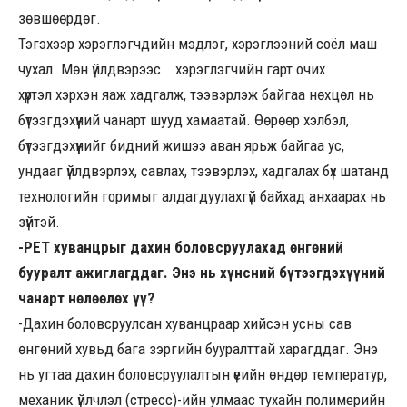
зөвшөөрдөг.
Тэгэхээр хэрэглэгчдийн мэдлэг, хэрэглээний соёл маш
чухал. Мөн үйлдвэрээс хэрэглэгчийн гарт очих
хүртэл хэрхэн яаж хадгалж, тээвэрлэж байгаа нөхцөл нь
бүтээгдэхүүний чанарт шууд хамаатай. Өөрөөр хэлбэл,
бүтээгдэхүүнийг бидний жишээ аван ярьж байгаа ус,
ундааг үйлдвэрлэх, савлах, тээвэрлэх, хадгалах бүх шатанд
технологийн горимыг алдагдуулахгүй байхад анхаарах нь
зүйтэй.
-PET хуванцрыг дахин боловсруулахад өнгөний
бууралт ажиглагддаг. Энэ нь хүнсний бүтээгдэхүүний
чанарт нөлөөлөх үү?
-Дахин боловсруулсан хуванцраар хийсэн усны сав
өнгөний хувьд бага зэргийн бууралттай харагддаг. Энэ
нь угтаа дахин боловсруулалтын үеийн өндөр температур,
механик үйлчлэл (стресс)-ийн улмаас тухайн полимерийн