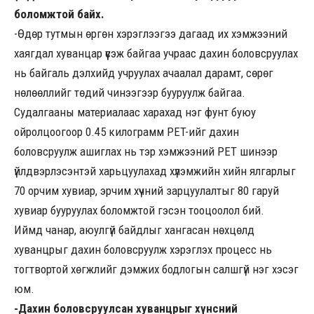
боломжтой байх.
-Өдөр тутмын өргөн хэрэглээгээ дагаад их хэмжээний
хаягдал хуванцар үүсэж байгаа учраас дахин боловсруулах
нь байгаль дэлхийд учруулах ачаалал дарамт, сөрөг
нөлөөллийг төдий чинээгээр бууруулж байгаа.
Судалгааны материалаас харахад нэг фунт буюу
ойролцоогоор 0.45 килограмм PET-ийг дахин
боловсруулж ашиглах нь тэр хэмжээний PET шинээр
үйлдвэрлэсэнтэй харьцуулахад хүлэмжийн хийн ялгарлыг
70 орчим хувиар, эрчим хүчний зарцуулалтыг 80 гаруй
хувиар бууруулах боломжтой гэсэн тооцоолол бий.
Иймд чанар, аюулгүй байдлыг хангасан нөхцөлд
хуванцрыг дахин боловсруулж хэрэглэх процесс нь
тогтвортой хөгжлийг дэмжих бодлогын салшгүй нэг хэсэг
юм.
-Дахин боловсруулсан хуванцрыг хүнсний