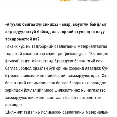
-Агуулж байгаа хүнснийхээ чанар, аюулгүй байдлыг
алдагдуулахгүй байхад аль төрлийн хуванцар илүү
тохиромжтой вэ?
-Ихэнх хүнс нь тэдгээрийн савлагааны материалтайгаа
тодорхой хэмжээгээр харилцан үйлчлэлцдэг. “Харилцан
үйлчлэл” гэдэг ойлголтонд бүтээгдэхүүн болон түүний сав
баглаа боодол, хүрээлэн буй орчны хооронд явагдаж буй
бүх масс шилжилтийн нийлбэрийг хамааруулж үздэг. Хүнс
болон түүний полимерин сав баглаа боодлын хоорондох
харилцан үйлчлэлийг масс шилжилтийнх нь чиглэлээс
хамааруулж шилжилт, шингээлт болон нэвтрэлт гэж
ангилдаг.
Шилжилт гэдэг нь полимерэн савлагааны материалын