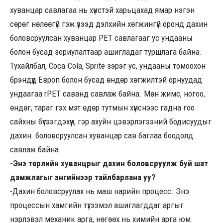
хуванцар савлагаа нь хүнстэй харьцахад ямар нэгэн
сөрөг нөлөөгүй гэж үзээд дэлхийн хөгжингүй оронд дахин
боловсруулсан хуванцар PET савлагааг ус ундааны
болон бусад зориулалтаар ашигладаг туршлага байна.
Тухайлбал, Coca-Cola, Sprite зэрэг ус, ундааны томоохон
брэндүүд Европ болон бусад өндөр хөгжилтэй орнуудад
ундаагаа rPET саванд савлаж байна. Мөн жимс, ногоо,
өндөг, тараг гэх мэт өдөр тутмын хүнснээс гадна гоо
сайхны бүтээгдэхүүн, гэр ахуйн цэвэрлэгээний бодисуудыг
дахин боловсруулсан хуванцар сав баглаа боодолд
савлаж байна.
-Энэ төрлийн хуванцрыг дахин боловсруулж буй шат
дамжлагыг энгийнээр тайлбарлана уу?
-Дахин боловсруулах нь маш нарийн процесс. Энэ
процессын хамгийн түгээмэл ашиглагддаг аргыг
нэрлэвэл механик арга, нөгөөх нь химийн арга юм.