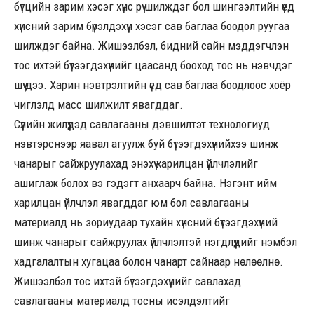
бүтцийн зарим хэсэг хүнс рүү шилждэг бол шингээлтийн үед
хүнсний зарим бүрэлдэхүүн хэсэг сав баглаа боодол руугаа
шилждэг байна. Жишээлбэл, бидний сайн мэддэгчлэн
тос ихтэй бүтээгдэхүүнийг цаасанд бооход тос нь нэвчдэг
шүү дээ. Харин нэвтрэлтийн үед сав баглаа боодлоос хоёр
чиглэлд масс шилжилт явагддаг.
Сүүлийн жилүүдэд савлагааны дэвшилтэт технологиуд
нэвтэрснээр яавал агуулж буй бүтээгдэхүүнийхээ шинж
чанарыг сайжруулахад энэхүү харилцан үйлчлэлийг
ашиглаж болох вэ гэдэгт анхаарч байна. Нэгэнт ийм
харилцан үйлчлэл явагддаг юм бол савлагааны
материалд нь зориудаар тухайн хүнсний бүтээгдэхүүний
шинж чанарыг сайжруулах үйлчлэлтэй нэгдлүүдийг нэмбэл
хадгалалтын хугацаа болон чанарт сайнаар нөлөөлнө.
Жишээлбэл тос ихтэй бүтээгдэхүүнийг савлахад
савлагааны материалд тосны исэлдэлтийг