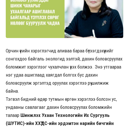
Орчин үеийн хэрэглэгчид аливаа бараа бүтээгдэхүүнийг
сонгохдоо байгаль экологид ээлтэй, дахин боловсруулах
боломжит хэрэглээг чухалчлан үзэх болжээ. Энэ утгаараа
нэг удаа ашиглаад хаягдал болгох бус дахин
боловсруулж эргэлтэд оруулах хэрэглээ рүү шилжиж
байна.
Тэгвэл бидний өдөр тутмын өргөн хэрэглээ болсон ус,
ундааны савлагааг дахин боловсруулах боломжийн
талаар
Шинжлэх Ухаан Технологийн Их Сургууль
(ШУТИС)-ийн ХХҮДС-ийн эрдэмтэн нарийн бичгийн