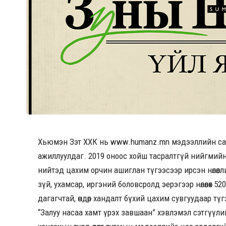
Хьюмэн Зэт ХХК нь
www.humanz.mn
мэдээллийн сай
ажиллуулдаг. 2019 оноос хойш тасралтгүй нийгмийн 
нийтэд цахим орчин ашиглан түгээсээр ирсэн нөлөөлли
зүй, ухамсар, иргэний боловсролд эерэгээр нөлөөлөх 
дагагчтай, өндөр хандалт бүхий цахим сувгуудаар түг
“Залуу насаа хамт үрэх завшаан” хэвлэмэл сэтгүүли