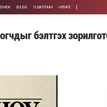
TERVIEW
SEX EDU
13 ШАЛТГААН
+UPDATE
нгогчдыг бэлтгэх зорилго