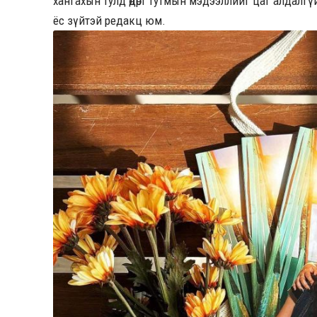
хангахын тулд өдөрт тутмын мэдээллийг цаг алдалгү
ёс зүйтэй редакц юм.