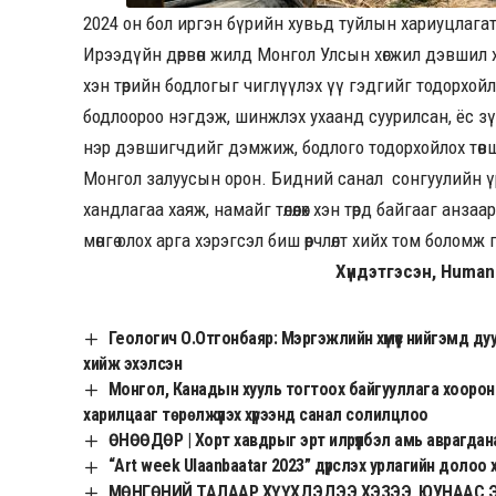
2024 он бол иргэн бүрийн хувьд туйлын хариуцлагат
Ирээдүйн дөрвөн жилд Монгол Улсын хөгжил дэвшил 
хэн төрийн бодлогыг чиглүүлэх үү гэдгийг тодорхойл
бодлоороо нэгдэж, шинжлэх ухаанд суурилсан, ёс зүй
нэр дэвшигчдийг дэмжиж, бодлого тодорхойлох төв
Монгол залуусын орон. Бидний санал сонгуулийн үр д
хандлагаа хаяж, намайг төлөөлөх хэн төрд байгааг анзаа
мөнгө олох арга хэрэгсэл биш өөрчлөлт хийх том болом
Хүндэтгэсэн, Human
Геологич О.Отгонбаяр: Мэргэжлийн хүмүүс нийгэмд ду
хийж эхэлсэн
Монгол, Канадын хууль тогтоох байгууллага хоорон
харилцааг төрөлжүүлэх хүрээнд санал солилцлоо
ӨНӨӨДӨР | Хорт хавдрыг эрт илрүүлбэл амь аврагдан
“Art week Ulaanbaatar 2023” дүрслэх урлагийн долоо х
МӨНГӨНИЙ ТАЛААР ХҮҮХДЭДЭЭ ХЭЗЭЭ, ЮУНААС 