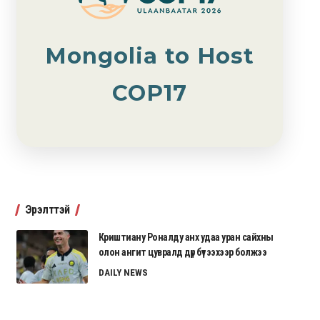
Mongolia to Host
COP17
Эрэлттэй
Криштиану Роналду анх удаа уран сайхны
олон ангит цувралд дүр бүтээхээр болжээ
DAILY NEWS