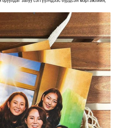
й оруулдаг залуу сэтгүүлчдээс бүрдсэн мэргэжлийн,