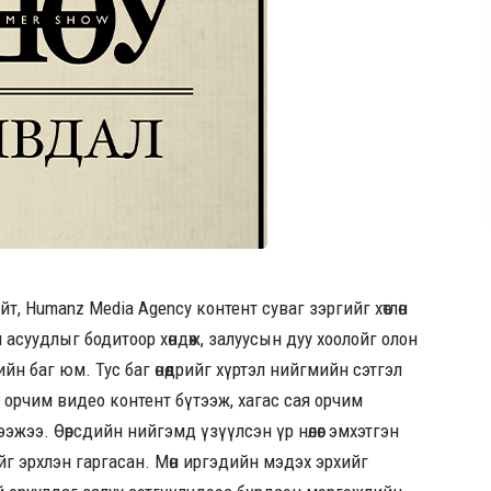
т, Humanz Media Agency контент суваг зэргийг хөтлөн
асуудлыг бодитоор хөндөж, залуусын дуу хоолойг олон
йн баг юм. Тус баг өнөөдрийг хүртэл нийгмийн сэтгэл
520 орчим видео контент бүтээж, хагас сая орчим
ээжээ. Өөрсдийн нийгэмд үзүүлсэн үр нөлөөг эмхэтгэн
йг эрхлэн гаргасан. Мөн иргэдийн мэдэх эрхийг