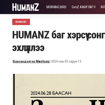
MORNING BIRD
GenZ АЖИГЛАГЧ
IN
HUMANZ
HUMANZ баг хэрсүү со
эхлүүллээ
|
Баасандэлгэр Мөнхбаяр
| 2024 оны 05 сарын 13