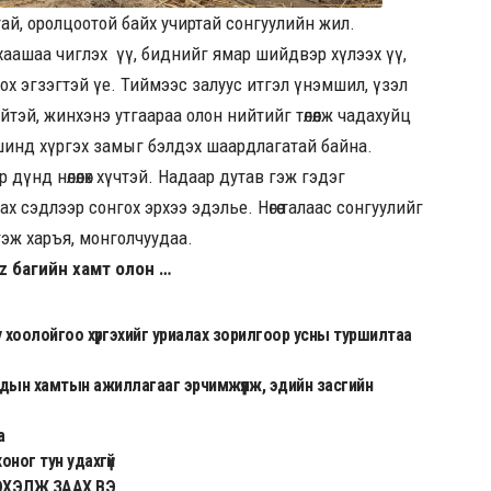
ай, оролцоотой байх учиртай сонгуулийн жил.
хаашаа чиглэх үү, биднийг ямар шийдвэр хүлээх үү,
ох эгзэгтэй үе. Тиймээс залуус итгэл үнэмшил, үзэл
тэй, жинхэнэ утгаараа олон нийтийг төлөөлж чадахуйц
шинд хүргэх замыг бэлдэх шаардлагатай байна.
үнд нөлөөлөх хүчтэй. Надаар дутав гэж гэдэг
рах сэдлээр сонгох эрхээ эдэлье. Нөгөө талаас сонгуулийг
ж гэж харъя, монголчуудаа.
z багийн хамт олон …
у хоолойгоо хүргэхийг уриалах зорилгоор усны туршилтаа
дын хамтын ажиллагааг эрчимжүүлж, эдийн засгийн
а
оног тун удахгүй
ЭХЭЛЖ ЗААХ ВЭ