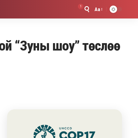
1
Aa
Font
Resizer
той “Зуны шоу” төслөө