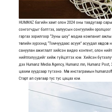
HUMANZ багийн хамт олон 2024 оны тавдугаар сарын 
сонгогчдыг бэлтгэх, залуусын сонгуулийн оролцоог нэ
гаргах зорилгоор “Зуны шоу” мэдиа компанит ажлы
төслийн хүрээнд “Томчуудаас асууя” асуудал хөндсөн н
сануулан ажиглалт хийсэн видео контент, олон ний
нийтлэлүүдийг хийж гүйцэтгэх юм. Хийсэн бүтээл
дэх Humanz Media Agency, Humanz.mn, Humanz Post, 
цахим хуудсаар түгээнэ. Мөн инстаграмын humanzoff
Старт ап сувгаар тус тус цацах юм.