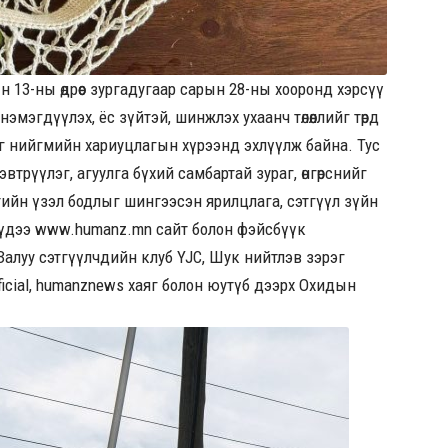
13-ны өдрөөс зургадугаар сарын 28-ны хооронд хэрсүү
мэгдүүлэх, ёс зүйтэй, шинжлэх ухаанч төлөөллийг төрд
г нийгмийн хариуцлагын хүрээнд эхлүүлж байна. Тус
эвтрүүлэг, агуулга бүхий самбартай зураг, өнгөрснийг
тийн үзэл бодлыг шингээсэн ярилцлага, сэтгүүл зүйн
үүдээ
www.humanz.mn
сайт болон фэйсбүүк
Залуу сэтгүүлчдийн клуб YJC, Шук нийтлэв зэрэг
icial, humanznews хаяг болон юутүб дээрх Охидын